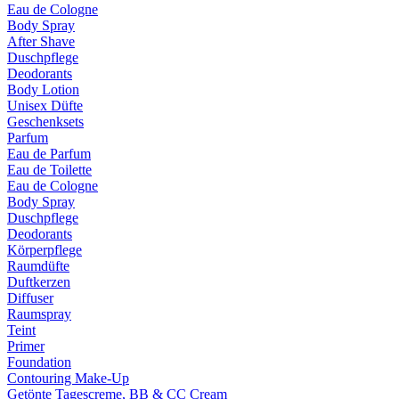
Eau de Cologne
Body Spray
After Shave
Duschpflege
Deodorants
Body Lotion
Unisex Düfte
Geschenksets
Parfum
Eau de Parfum
Eau de Toilette
Eau de Cologne
Body Spray
Duschpflege
Deodorants
Körperpflege
Raumdüfte
Duftkerzen
Diffuser
Raumspray
Teint
Primer
Foundation
Contouring Make-Up
Getönte Tagescreme, BB & CC Cream