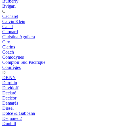
Burberry
Bvlgari
C
Cacharel
Calvin Klein
Canal
Chopard
Christina Aguilera
Ciro
Clarins
Coach
Comodynes
Comptoir Sud Pacifique
Courrèges
D
DKNY
Darphin
Davidoff
Declaré
Decléor
Demarés
Diesel
Dolce & Gabbana
Dsquared2
Dunhill