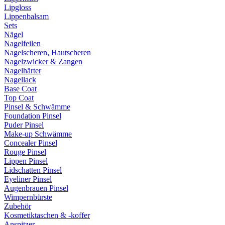
Lipgloss
Lippenbalsam
Sets
Nägel
Nagelfeilen
Nagelscheren, Hautscheren
Nagelzwicker & Zangen
Nagelhärter
Nagellack
Base Coat
Top Coat
Pinsel & Schwämme
Foundation Pinsel
Puder Pinsel
Make-up Schwämme
Concealer Pinsel
Rouge Pinsel
Lippen Pinsel
Lidschatten Pinsel
Eyeliner Pinsel
Augenbrauen Pinsel
Wimpernbürste
Zubehör
Kosmetiktaschen & -koffer
Anspitzer