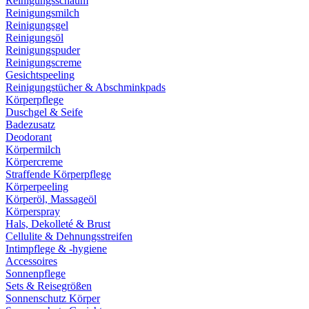
Reinigungsschaum
Reinigungsmilch
Reinigungsgel
Reinigungsöl
Reinigungspuder
Reinigungscreme
Gesichtspeeling
Reinigungstücher & Abschminkpads
Körperpflege
Duschgel & Seife
Badezusatz
Deodorant
Körpermilch
Körpercreme
Straffende Körperpflege
Körperpeeling
Körperöl, Massageöl
Körperspray
Hals, Dekolleté & Brust
Cellulite & Dehnungsstreifen
Intimpflege & -hygiene
Accessoires
Sonnenpflege
Sets & Reisegrößen
Sonnenschutz Körper