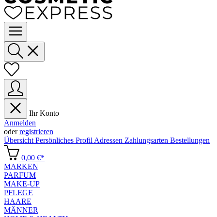
Ihr Konto
Anmelden
oder
registrieren
Übersicht
Persönliches Profil
Adressen
Zahlungsarten
Bestellungen
0,00 €*
MARKEN
PARFUM
MAKE-UP
PFLEGE
HAARE
MÄNNER