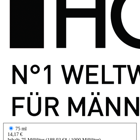
75 ml
14,17 €
Inhalt:
75 Milliliter
(188,93 €* / 1000 Milliliter)