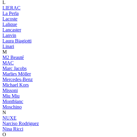
L
LIERAC
La Perla
Lacoste
Lalique
Lancaster
Lanvin
Laura Biagiotti
Linari
M
M2 Beauté
MAC
Marc Jacobs
Marlies Möller
Mercedes-Benz
Michael Kors
Missoni
Miu Miu
Montblanc
Moschino
N
NUXE
Narciso Rodriguez
Nina Ricci
O