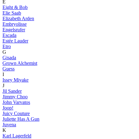
E
Eight & Bob
Elie Saab
Elizabeth Arden
Embryolisse
Engelsrufer
Escada
Estée Lauder
Etro
G
Gisada
Grown Alchemist
Guess
I
Issey Miyake
J
Jil Sander
Jimmy Choo
John Varvatos
Joop!
Juicy Couture
Juliette Has A Gun
Juvena
K
Karl Lagerfeld