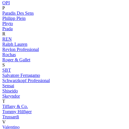
OPI
P
Paradis Des Sens
Philipp Plein
Phyto
Prada
R
REN
Ralph Lauren
Revlon Professional
Rochas
Roger & Gallet
S
SBT
Salvatore Ferragamo
Schwarzkopf Professional
Sensai
Shiseido
Skeyndor
T
Tiffany & Co.
Tommy Hilfiger
Trussardi
V
Valentino