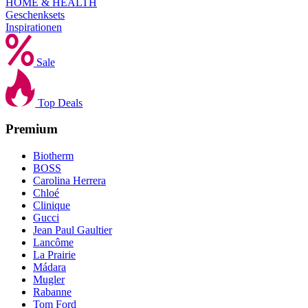
HOME & HEALTH
Geschenksets
Inspirationen
Sale
Top Deals
Premium
Biotherm
BOSS
Carolina Herrera
Chloé
Clinique
Gucci
Jean Paul Gaultier
Lancôme
La Prairie
Mádara
Mugler
Rabanne
Tom Ford