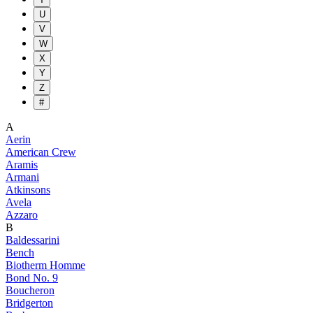
U
V
W
X
Y
Z
#
A
Aerin
American Crew
Aramis
Armani
Atkinsons
Avela
Azzaro
B
Baldessarini
Bench
Biotherm Homme
Bond No. 9
Boucheron
Bridgerton