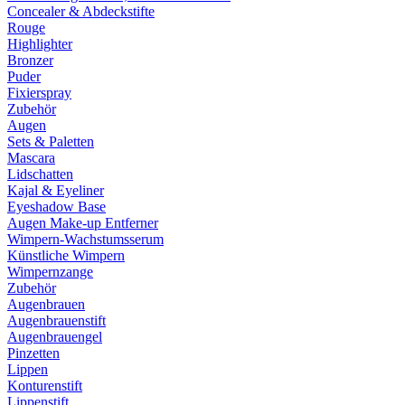
Concealer & Abdeckstifte
Rouge
Highlighter
Bronzer
Puder
Fixierspray
Zubehör
Augen
Sets & Paletten
Mascara
Lidschatten
Kajal & Eyeliner
Eyeshadow Base
Augen Make-up Entferner
Wimpern-Wachstumsserum
Künstliche Wimpern
Wimpernzange
Zubehör
Augenbrauen
Augenbrauenstift
Augenbrauengel
Pinzetten
Lippen
Konturenstift
Lippenstift