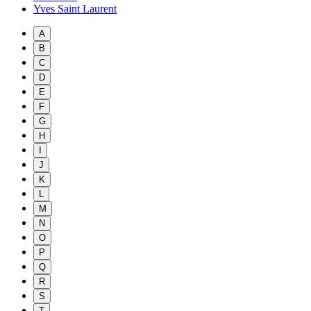
Yves Saint Laurent
A
B
C
D
E
F
G
H
I
J
K
L
M
N
O
P
Q
R
S
T