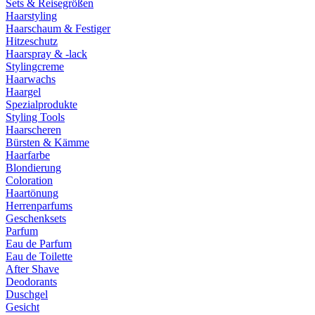
Sets & Reisegrößen
Haarstyling
Haarschaum & Festiger
Hitzeschutz
Haarspray & -lack
Stylingcreme
Haarwachs
Haargel
Spezialprodukte
Styling Tools
Haarscheren
Bürsten & Kämme
Haarfarbe
Blondierung
Coloration
Haartönung
Herrenparfums
Geschenksets
Parfum
Eau de Parfum
Eau de Toilette
After Shave
Deodorants
Duschgel
Gesicht