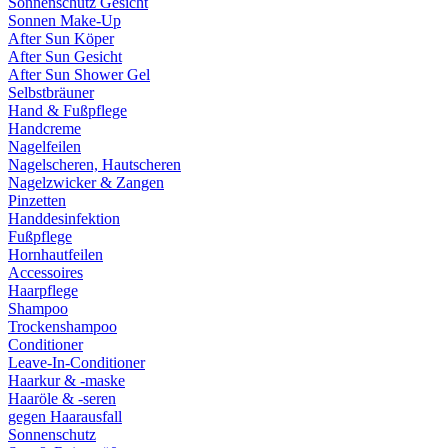
Sonnenschutz Gesicht
Sonnen Make-Up
After Sun Köper
After Sun Gesicht
After Sun Shower Gel
Selbstbräuner
Hand & Fußpflege
Handcreme
Nagelfeilen
Nagelscheren, Hautscheren
Nagelzwicker & Zangen
Pinzetten
Handdesinfektion
Fußpflege
Hornhautfeilen
Accessoires
Haarpflege
Shampoo
Trockenshampoo
Conditioner
Leave-In-Conditioner
Haarkur & -maske
Haaröle & -seren
gegen Haarausfall
Sonnenschutz