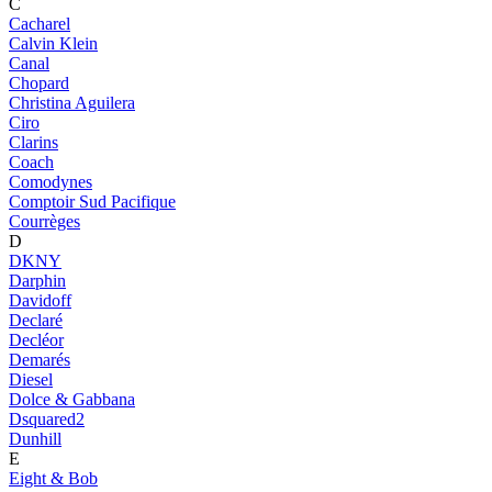
C
Cacharel
Calvin Klein
Canal
Chopard
Christina Aguilera
Ciro
Clarins
Coach
Comodynes
Comptoir Sud Pacifique
Courrèges
D
DKNY
Darphin
Davidoff
Declaré
Decléor
Demarés
Diesel
Dolce & Gabbana
Dsquared2
Dunhill
E
Eight & Bob