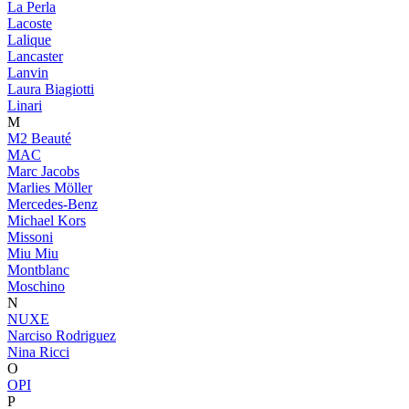
La Perla
Lacoste
Lalique
Lancaster
Lanvin
Laura Biagiotti
Linari
M
M2 Beauté
MAC
Marc Jacobs
Marlies Möller
Mercedes-Benz
Michael Kors
Missoni
Miu Miu
Montblanc
Moschino
N
NUXE
Narciso Rodriguez
Nina Ricci
O
OPI
P