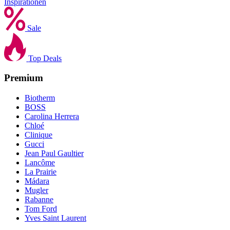
Inspirationen
Sale
Top Deals
Premium
Biotherm
BOSS
Carolina Herrera
Chloé
Clinique
Gucci
Jean Paul Gaultier
Lancôme
La Prairie
Mádara
Mugler
Rabanne
Tom Ford
Yves Saint Laurent