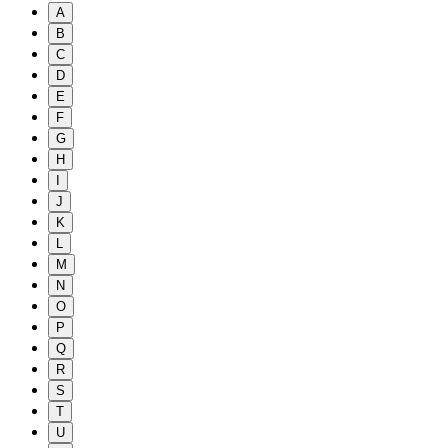
A
B
C
D
E
F
G
H
I
J
K
L
M
N
O
P
Q
R
S
T
U