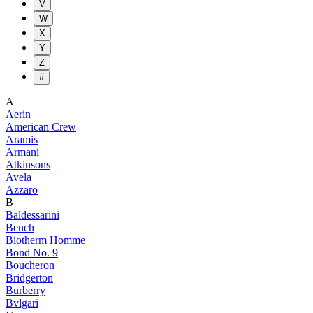
V
W
X
Y
Z
#
A
Aerin
American Crew
Aramis
Armani
Atkinsons
Avela
Azzaro
B
Baldessarini
Bench
Biotherm Homme
Bond No. 9
Boucheron
Bridgerton
Burberry
Bvlgari