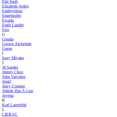
Elie Saab
Elizabeth Arden
Embryolisse
Engelsrufer
Escada
Estée Lauder
Etro
G
Gisada
Grown Alchemist
Guess
I
Issey Miyake
J
Jil Sander
Jimmy Choo
John Varvatos
Joop!
Juicy Couture
Juliette Has A Gun
Juvena
K
Karl Lagerfeld
L
LIERAC