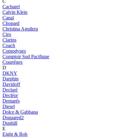
C
Cacharel
Calvin Klein
Canal
Chopard
Christina Aguilera
Ciro
Clarins
Coach
Comodynes
Comptoir Sud Pacifique
Courrèges
D
DKNY
Darphin
Davidoff
Declaré
Decléor
Demarés
Diesel
Dolce & Gabbana
Dsquared2
Dunhill
E
Eight & Bob