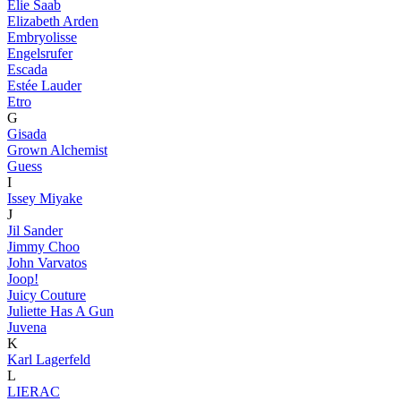
Elie Saab
Elizabeth Arden
Embryolisse
Engelsrufer
Escada
Estée Lauder
Etro
G
Gisada
Grown Alchemist
Guess
I
Issey Miyake
J
Jil Sander
Jimmy Choo
John Varvatos
Joop!
Juicy Couture
Juliette Has A Gun
Juvena
K
Karl Lagerfeld
L
LIERAC