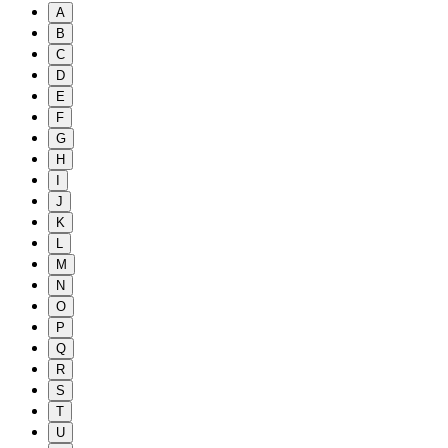
A
B
C
D
E
F
G
H
I
J
K
L
M
N
O
P
Q
R
S
T
U