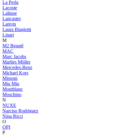
La Perla
Lacoste
Lalique
Lancaster
Lanvin
Laura Biagiotti
Linari
M
M2 Beauté
MAC
Marc Jacobs
Marlies Möller
Mercedes-Benz
Michael Kors
Missoni
Miu Miu
Montblanc
Moschino
N
NUXE
Narciso Rodriguez
Nina Ricci
O
OPI
P