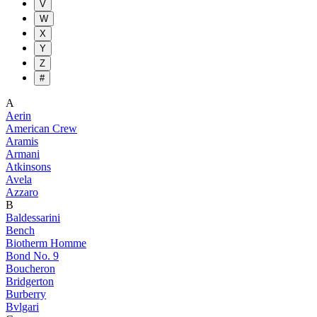
V
W
X
Y
Z
#
A
Aerin
American Crew
Aramis
Armani
Atkinsons
Avela
Azzaro
B
Baldessarini
Bench
Biotherm Homme
Bond No. 9
Boucheron
Bridgerton
Burberry
Bvlgari