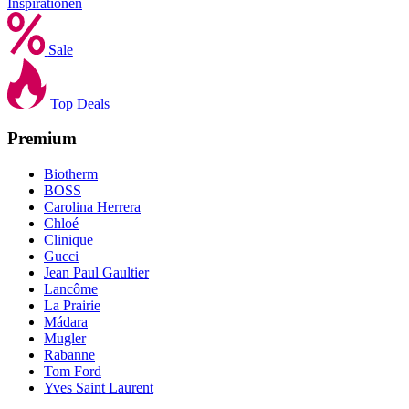
Inspirationen
Sale
Top Deals
Premium
Biotherm
BOSS
Carolina Herrera
Chloé
Clinique
Gucci
Jean Paul Gaultier
Lancôme
La Prairie
Mádara
Mugler
Rabanne
Tom Ford
Yves Saint Laurent