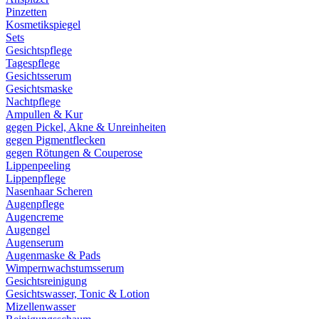
Pinzetten
Kosmetikspiegel
Sets
Gesichtspflege
Tagespflege
Gesichtsserum
Gesichtsmaske
Nachtpflege
Ampullen & Kur
gegen Pickel, Akne & Unreinheiten
gegen Pigmentflecken
gegen Rötungen & Couperose
Lippenpeeling
Lippenpflege
Nasenhaar Scheren
Augenpflege
Augencreme
Augengel
Augenserum
Augenmaske & Pads
Wimpernwachstumsserum
Gesichtsreinigung
Gesichtswasser, Tonic & Lotion
Mizellenwasser