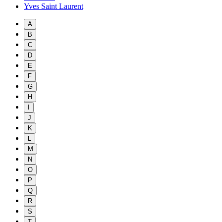
Yves Saint Laurent
A
B
C
D
E
F
G
H
I
J
K
L
M
N
O
P
Q
R
S
T