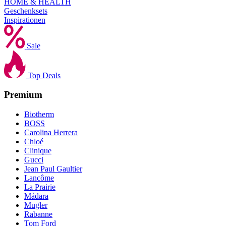
HOME & HEALTH
Geschenksets
Inspirationen
Sale
Top Deals
Premium
Biotherm
BOSS
Carolina Herrera
Chloé
Clinique
Gucci
Jean Paul Gaultier
Lancôme
La Prairie
Mádara
Mugler
Rabanne
Tom Ford