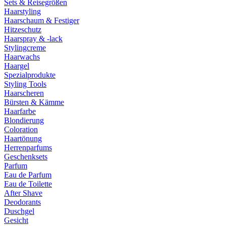
Sets & Reisegrößen
Haarstyling
Haarschaum & Festiger
Hitzeschutz
Haarspray & -lack
Stylingcreme
Haarwachs
Haargel
Spezialprodukte
Styling Tools
Haarscheren
Bürsten & Kämme
Haarfarbe
Blondierung
Coloration
Haartönung
Herrenparfums
Geschenksets
Parfum
Eau de Parfum
Eau de Toilette
After Shave
Deodorants
Duschgel
Gesicht