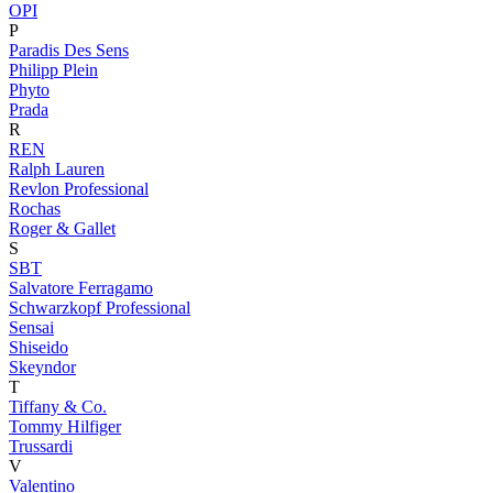
OPI
P
Paradis Des Sens
Philipp Plein
Phyto
Prada
R
REN
Ralph Lauren
Revlon Professional
Rochas
Roger & Gallet
S
SBT
Salvatore Ferragamo
Schwarzkopf Professional
Sensai
Shiseido
Skeyndor
T
Tiffany & Co.
Tommy Hilfiger
Trussardi
V
Valentino