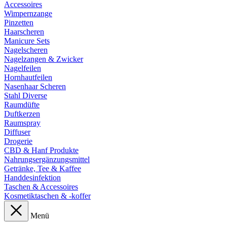
Accessoires
Wimpernzange
Pinzetten
Haarscheren
Manicure Sets
Nagelscheren
Nagelzangen & Zwicker
Nagelfeilen
Hornhautfeilen
Nasenhaar Scheren
Stahl Diverse
Raumdüfte
Duftkerzen
Raumspray
Diffuser
Drogerie
CBD & Hanf Produkte
Nahrungsergänzungsmittel
Getränke, Tee & Kaffee
Handdesinfektion
Taschen & Accessoires
Kosmetiktaschen & -koffer
Menü