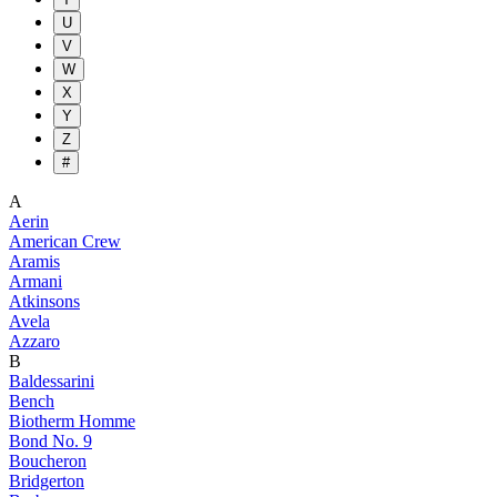
U
V
W
X
Y
Z
#
A
Aerin
American Crew
Aramis
Armani
Atkinsons
Avela
Azzaro
B
Baldessarini
Bench
Biotherm Homme
Bond No. 9
Boucheron
Bridgerton