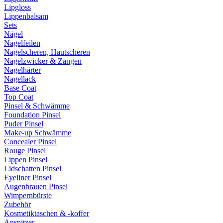
Lipgloss
Lippenbalsam
Sets
Nägel
Nagelfeilen
Nagelscheren, Hautscheren
Nagelzwicker & Zangen
Nagelhärter
Nagellack
Base Coat
Top Coat
Pinsel & Schwämme
Foundation Pinsel
Puder Pinsel
Make-up Schwämme
Concealer Pinsel
Rouge Pinsel
Lippen Pinsel
Lidschatten Pinsel
Eyeliner Pinsel
Augenbrauen Pinsel
Wimpernbürste
Zubehör
Kosmetiktaschen & -koffer
Anspitzer