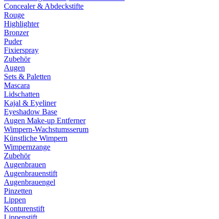
Concealer & Abdeckstifte
Rouge
Highlighter
Bronzer
Puder
Fixierspray
Zubehör
Augen
Sets & Paletten
Mascara
Lidschatten
Kajal & Eyeliner
Eyeshadow Base
Augen Make-up Entferner
Wimpern-Wachstumsserum
Künstliche Wimpern
Wimpernzange
Zubehör
Augenbrauen
Augenbrauenstift
Augenbrauengel
Pinzetten
Lippen
Konturenstift
Lippenstift