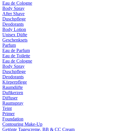
Eau de Cologne
Body Spray
After Shave
Duschpflege
Deodorants
Body Lotion
Unisex Düfte
Geschenksets
Parfum
Eau de Parfum
Eau de Toilette
Eau de Cologne
Body Spray
Duschpflege
Deodorants
Körperpflege
Raumdüfte
Duftkerzen
Diffuser
Raumspray
Teint
Primer
Foundation
Contouring Make-Up
Getönte Tagescreme, BB & CC Cream