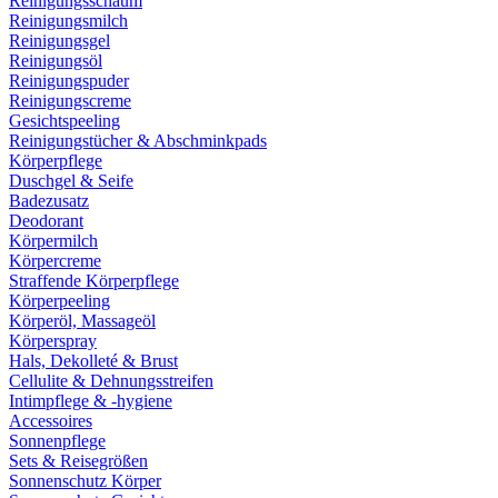
Reinigungsschaum
Reinigungsmilch
Reinigungsgel
Reinigungsöl
Reinigungspuder
Reinigungscreme
Gesichtspeeling
Reinigungstücher & Abschminkpads
Körperpflege
Duschgel & Seife
Badezusatz
Deodorant
Körpermilch
Körpercreme
Straffende Körperpflege
Körperpeeling
Körperöl, Massageöl
Körperspray
Hals, Dekolleté & Brust
Cellulite & Dehnungsstreifen
Intimpflege & -hygiene
Accessoires
Sonnenpflege
Sets & Reisegrößen
Sonnenschutz Körper