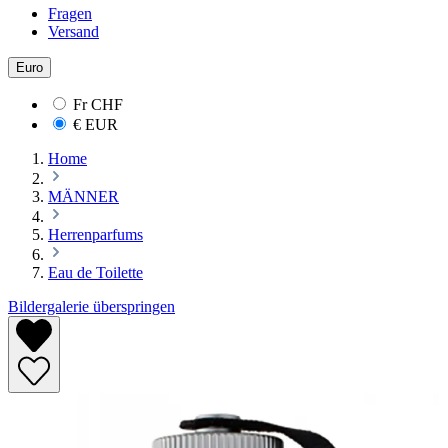
Fragen
Versand
Euro
Fr
CHF
€
EUR
Home
MÄNNER
Herrenparfums
Eau de Toilette
Bildergalerie überspringen