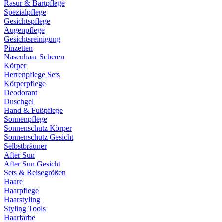
Rasur & Bartpflege
Spezialpflege
Gesichtspflege
Augenpflege
Gesichtsreinigung
Pinzetten
Nasenhaar Scheren
Körper
Herrenpflege Sets
Körperpflege
Deodorant
Duschgel
Hand & Fußpflege
Sonnenpflege
Sonnenschutz Körper
Sonnenschutz Gesicht
Selbstbräuner
After Sun
After Sun Gesicht
Sets & Reisegrößen
Haare
Haarpflege
Haarstyling
Styling Tools
Haarfarbe