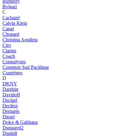
Burberry
Bvlgari
C
Cacharel
Calvin Klein
Canal
Chopard
Christina Aguilera
Ciro
Clarins
Coach
Comodynes
Comptoir Sud Pacifique
Courrèges
D
DKNY
Darphin
Davidoff
Declaré
Decléor
Demarés
Diesel
Dolce & Gabbana
Dsquared2
Dunhill