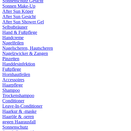
Sonnenschutz Gesicht
Sonnen Make-Up
After Sun Köper
After Sun Gesicht
After Sun Shower Gel
Selbstbräuner
Hand & Fußpflege
Handcreme
Nagelfeilen
Nagelscheren, Hautscheren
Nagelzwicker & Zangen
Pinzetten
Handdesinfektion
Fußpflege
Hornhautfeilen
Accessoires
Haarpflege
Shampoo
Trockenshampoo
Conditioner
Leave-In-Conditioner
Haarkur & -maske
Haaröle & -seren
gegen Haarausfall
Sonnenschutz