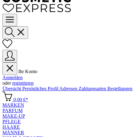
Ihr Konto
Anmelden
oder
registrieren
Übersicht
Persönliches Profil
Adressen
Zahlungsarten
Bestellungen
0,00 €*
MARKEN
PARFUM
MAKE-UP
PFLEGE
HAARE
MÄNNER