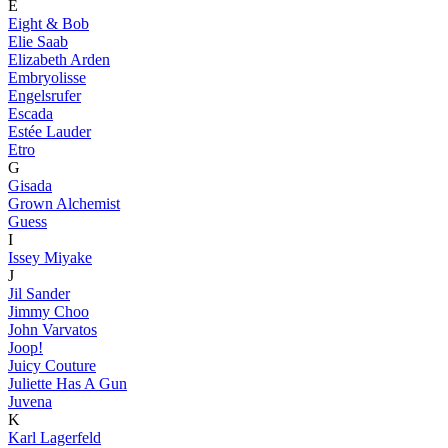
E
Eight & Bob
Elie Saab
Elizabeth Arden
Embryolisse
Engelsrufer
Escada
Estée Lauder
Etro
G
Gisada
Grown Alchemist
Guess
I
Issey Miyake
J
Jil Sander
Jimmy Choo
John Varvatos
Joop!
Juicy Couture
Juliette Has A Gun
Juvena
K
Karl Lagerfeld