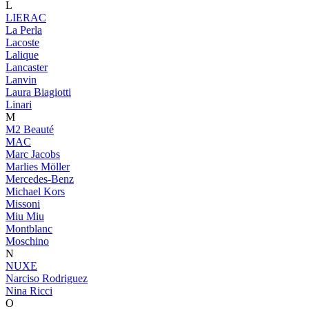
L
LIERAC
La Perla
Lacoste
Lalique
Lancaster
Lanvin
Laura Biagiotti
Linari
M
M2 Beauté
MAC
Marc Jacobs
Marlies Möller
Mercedes-Benz
Michael Kors
Missoni
Miu Miu
Montblanc
Moschino
N
NUXE
Narciso Rodriguez
Nina Ricci
O