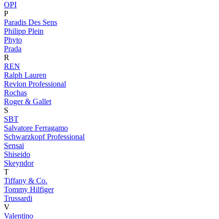
OPI
P
Paradis Des Sens
Philipp Plein
Phyto
Prada
R
REN
Ralph Lauren
Revlon Professional
Rochas
Roger & Gallet
S
SBT
Salvatore Ferragamo
Schwarzkopf Professional
Sensai
Shiseido
Skeyndor
T
Tiffany & Co.
Tommy Hilfiger
Trussardi
V
Valentino