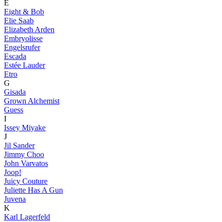
E
Eight & Bob
Elie Saab
Elizabeth Arden
Embryolisse
Engelsrufer
Escada
Estée Lauder
Etro
G
Gisada
Grown Alchemist
Guess
I
Issey Miyake
J
Jil Sander
Jimmy Choo
John Varvatos
Joop!
Juicy Couture
Juliette Has A Gun
Juvena
K
Karl Lagerfeld