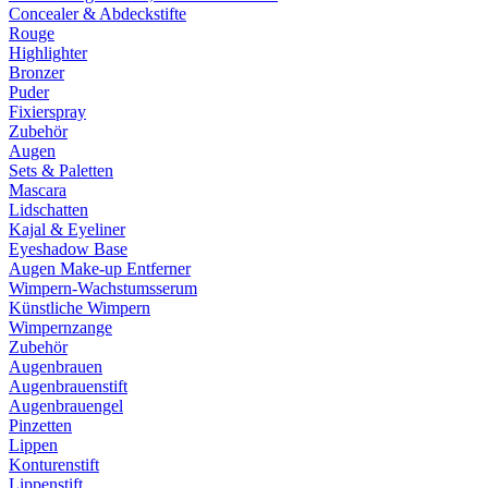
Concealer & Abdeckstifte
Rouge
Highlighter
Bronzer
Puder
Fixierspray
Zubehör
Augen
Sets & Paletten
Mascara
Lidschatten
Kajal & Eyeliner
Eyeshadow Base
Augen Make-up Entferner
Wimpern-Wachstumsserum
Künstliche Wimpern
Wimpernzange
Zubehör
Augenbrauen
Augenbrauenstift
Augenbrauengel
Pinzetten
Lippen
Konturenstift
Lippenstift