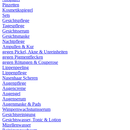
Pinzetten
Kosmetikspiegel
Sets
Gesichtspflege
Tagespflege
Gesichtsserum
Gesichtsmaske
Nachtpflege
Ampullen & Kur
gegen Pickel, Akne & Unreinheiten
gegen Pigmentflecken
gegen Rötungen & Couperose
Lippenpeeling
Lippenpflege
Nasenhaar Scheren
Augenpflege
Augencreme
Augengel
Augenserum
Augenmaske & Pads
Wimpernwachstumsserum
Gesichtsreinigung
Gesichtswasser, Tonic & Lotion
Mizellenwasser