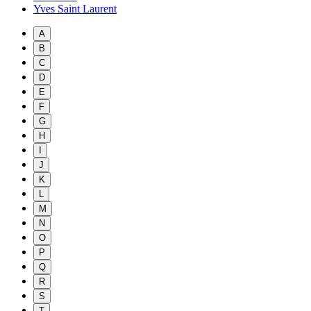
Yves Saint Laurent
A
B
C
D
E
F
G
H
I
J
K
L
M
N
O
P
Q
R
S
T