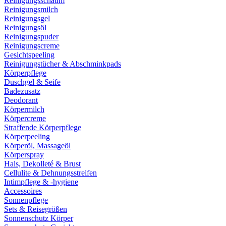
Reinigungsschaum
Reinigungsmilch
Reinigungsgel
Reinigungsöl
Reinigungspuder
Reinigungscreme
Gesichtspeeling
Reinigungstücher & Abschminkpads
Körperpflege
Duschgel & Seife
Badezusatz
Deodorant
Körpermilch
Körpercreme
Straffende Körperpflege
Körperpeeling
Körperöl, Massageöl
Körperspray
Hals, Dekolleté & Brust
Cellulite & Dehnungsstreifen
Intimpflege & -hygiene
Accessoires
Sonnenpflege
Sets & Reisegrößen
Sonnenschutz Körper