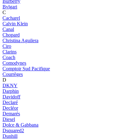
Burberry
Bvlgari
C
Cacharel
Calvin Klein
Canal
Chopard
Christina Aguilera
Ciro
Clarins
Coach
Comodynes
Comptoir Sud Pacifique
Courrèges
D
DKNY
Darphin
Davidoff
Declaré
Decléor
Demarés
Diesel
Dolce & Gabbana
Dsquared2
Dunhill