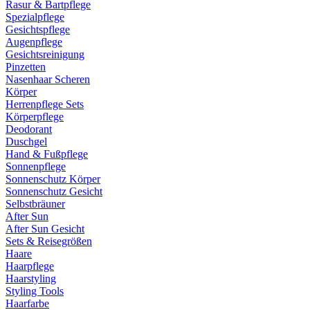
Rasur & Bartpflege
Spezialpflege
Gesichtspflege
Augenpflege
Gesichtsreinigung
Pinzetten
Nasenhaar Scheren
Körper
Herrenpflege Sets
Körperpflege
Deodorant
Duschgel
Hand & Fußpflege
Sonnenpflege
Sonnenschutz Körper
Sonnenschutz Gesicht
Selbstbräuner
After Sun
After Sun Gesicht
Sets & Reisegrößen
Haare
Haarpflege
Haarstyling
Styling Tools
Haarfarbe