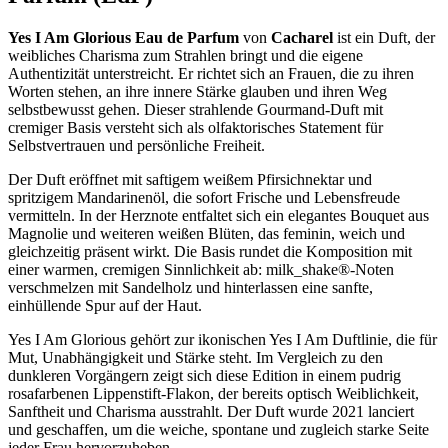
Yes I Am Glorious Eau de Parfum
von
Cacharel
ist ein Duft, der
weibliches Charisma zum Strahlen bringt und die eigene
Authentizität unterstreicht. Er richtet sich an Frauen, die zu ihren
Worten stehen, an ihre innere Stärke glauben und ihren Weg
selbstbewusst gehen. Dieser strahlende Gourmand-Duft mit
cremiger Basis versteht sich als olfaktorisches Statement für
Selbstvertrauen und persönliche Freiheit.
Der Duft eröffnet mit saftigem weißem Pfirsichnektar und
spritzigem Mandarinenöl, die sofort Frische und Lebensfreude
vermitteln. In der Herznote entfaltet sich ein elegantes Bouquet aus
Magnolie und weiteren weißen Blüten, das feminin, weich und
gleichzeitig präsent wirkt. Die Basis rundet die Komposition mit
einer warmen, cremigen Sinnlichkeit ab: milk_shake®-Noten
verschmelzen mit Sandelholz und hinterlassen eine sanfte,
einhüllende Spur auf der Haut.
Yes I Am Glorious gehört zur ikonischen Yes I Am Duftlinie, die für
Mut, Unabhängigkeit und Stärke steht. Im Vergleich zu den
dunkleren Vorgängern zeigt sich diese Edition in einem pudrig
rosafarbenen Lippenstift-Flakon, der bereits optisch Weiblichkeit,
Sanftheit und Charisma ausstrahlt. Der Duft wurde 2021 lanciert
und geschaffen, um die weiche, spontane und zugleich starke Seite
jeder Frau hervorzuheben.