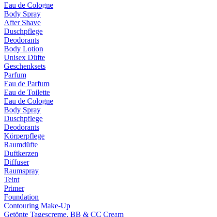
Eau de Cologne
Body Spray
After Shave
Duschpflege
Deodorants
Body Lotion
Unisex Düfte
Geschenksets
Parfum
Eau de Parfum
Eau de Toilette
Eau de Cologne
Body Spray
Duschpflege
Deodorants
Körperpflege
Raumdüfte
Duftkerzen
Diffuser
Raumspray
Teint
Primer
Foundation
Contouring Make-Up
Getönte Tagescreme, BB & CC Cream