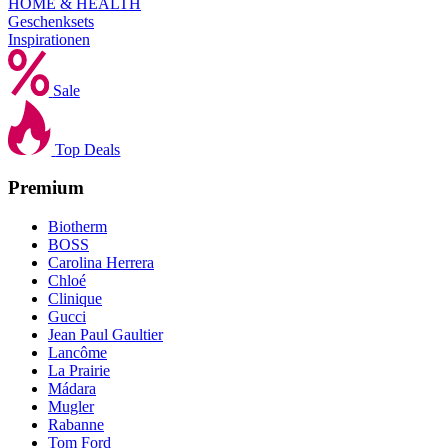
HOME & HEALTH
Geschenksets
Inspirationen
Sale
Top Deals
Premium
Biotherm
BOSS
Carolina Herrera
Chloé
Clinique
Gucci
Jean Paul Gaultier
Lancôme
La Prairie
Mádara
Mugler
Rabanne
Tom Ford