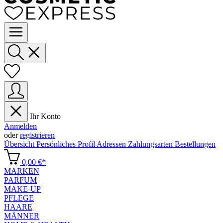
Ihr Konto
Anmelden
oder
registrieren
Übersicht
Persönliches Profil
Adressen
Zahlungsarten
Bestellungen
0,00 €*
MARKEN
PARFUM
MAKE-UP
PFLEGE
HAARE
MÄNNER