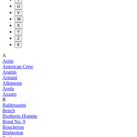
U
V
W
X
Y
Z
#
A
Aerin
American Crew
Aramis
Armani
Atkinsons
Avela
Azzaro
B
Baldessarini
Bench
Biotherm Homme
Bond No. 9
Boucheron
Bridgerton