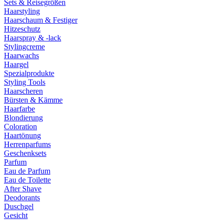
Sets & Reisegrößen
Haarstyling
Haarschaum & Festiger
Hitzeschutz
Haarspray & -lack
Stylingcreme
Haarwachs
Haargel
Spezialprodukte
Styling Tools
Haarscheren
Bürsten & Kämme
Haarfarbe
Blondierung
Coloration
Haartönung
Herrenparfums
Geschenksets
Parfum
Eau de Parfum
Eau de Toilette
After Shave
Deodorants
Duschgel
Gesicht