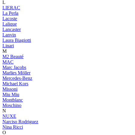
L
LIERAC
La Perla
Lacoste
Lalique
Lancaster
Lanvin
Laura Biagiotti
Linari
M
M2 Beauté
MAC
Marc Jacobs
Marlies Möller
Mercedes-Benz
Michael Kors
Missoni
Miu Miu
Montblanc
Moschino
N
NUXE
Narciso Rodriguez
Nina Ricci
O