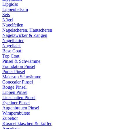
Lipgloss
Lippenbalsam
Sets
Nägel
Nagelfeilen
Nagelscheren, Hautscheren
Nagelzwicker & Zangen
Nagelhärter
Nagellack
Base Coat
Top Coat
Pinsel & Schwämme
Foundation Pinsel
Puder Pinsel
Make-up Schwämme
Concealer Pinsel
Rouge Pinsel
Lippen Pinsel
Lidschatten Pinsel
Eyeliner Pinsel
Augenbrauen Pinsel
Wimpernbürste
Zubehör
Kosmetiktaschen & -koffer
Anspitzer