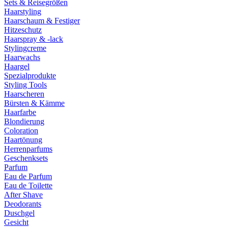
Sets & Reisegrößen
Haarstyling
Haarschaum & Festiger
Hitzeschutz
Haarspray & -lack
Stylingcreme
Haarwachs
Haargel
Spezialprodukte
Styling Tools
Haarscheren
Bürsten & Kämme
Haarfarbe
Blondierung
Coloration
Haartönung
Herrenparfums
Geschenksets
Parfum
Eau de Parfum
Eau de Toilette
After Shave
Deodorants
Duschgel
Gesicht