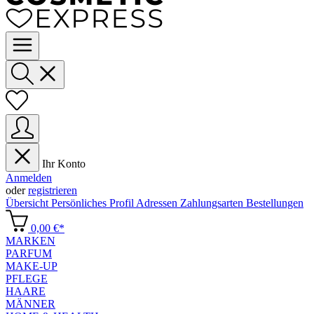
Ihr Konto
Anmelden
oder
registrieren
Übersicht
Persönliches Profil
Adressen
Zahlungsarten
Bestellungen
0,00 €*
MARKEN
PARFUM
MAKE-UP
PFLEGE
HAARE
MÄNNER