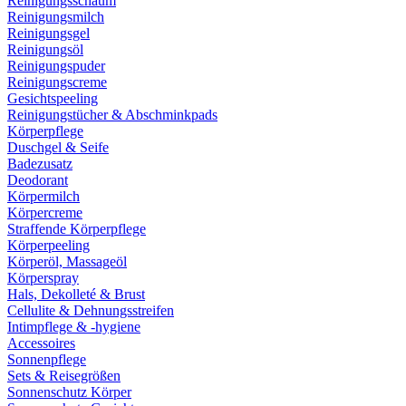
Reinigungsschaum
Reinigungsmilch
Reinigungsgel
Reinigungsöl
Reinigungspuder
Reinigungscreme
Gesichtspeeling
Reinigungstücher & Abschminkpads
Körperpflege
Duschgel & Seife
Badezusatz
Deodorant
Körpermilch
Körpercreme
Straffende Körperpflege
Körperpeeling
Körperöl, Massageöl
Körperspray
Hals, Dekolleté & Brust
Cellulite & Dehnungsstreifen
Intimpflege & -hygiene
Accessoires
Sonnenpflege
Sets & Reisegrößen
Sonnenschutz Körper