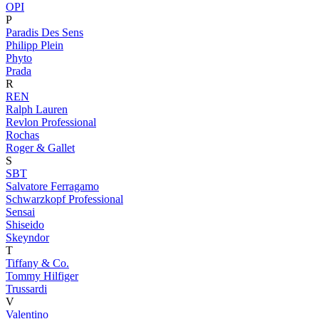
OPI
P
Paradis Des Sens
Philipp Plein
Phyto
Prada
R
REN
Ralph Lauren
Revlon Professional
Rochas
Roger & Gallet
S
SBT
Salvatore Ferragamo
Schwarzkopf Professional
Sensai
Shiseido
Skeyndor
T
Tiffany & Co.
Tommy Hilfiger
Trussardi
V
Valentino