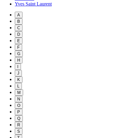
Yves Saint Laurent
A
B
C
D
E
F
G
H
I
J
K
L
M
N
O
P
Q
R
S
T