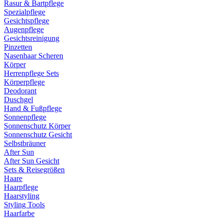
Rasur & Bartpflege
Spezialpflege
Gesichtspflege
Augenpflege
Gesichtsreinigung
Pinzetten
Nasenhaar Scheren
Körper
Herrenpflege Sets
Körperpflege
Deodorant
Duschgel
Hand & Fußpflege
Sonnenpflege
Sonnenschutz Körper
Sonnenschutz Gesicht
Selbstbräuner
After Sun
After Sun Gesicht
Sets & Reisegrößen
Haare
Haarpflege
Haarstyling
Styling Tools
Haarfarbe