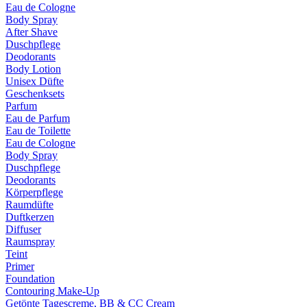
Eau de Cologne
Body Spray
After Shave
Duschpflege
Deodorants
Body Lotion
Unisex Düfte
Geschenksets
Parfum
Eau de Parfum
Eau de Toilette
Eau de Cologne
Body Spray
Duschpflege
Deodorants
Körperpflege
Raumdüfte
Duftkerzen
Diffuser
Raumspray
Teint
Primer
Foundation
Contouring Make-Up
Getönte Tagescreme, BB & CC Cream