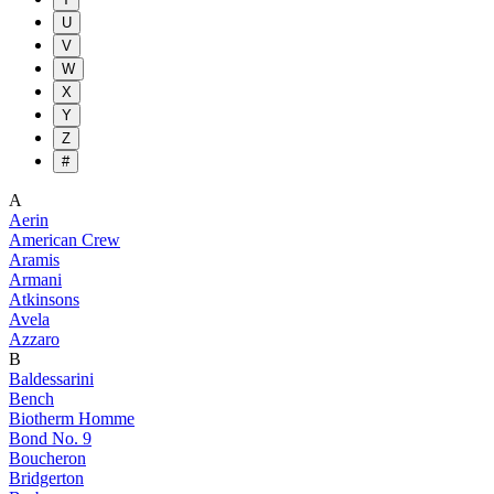
U
V
W
X
Y
Z
#
A
Aerin
American Crew
Aramis
Armani
Atkinsons
Avela
Azzaro
B
Baldessarini
Bench
Biotherm Homme
Bond No. 9
Boucheron
Bridgerton