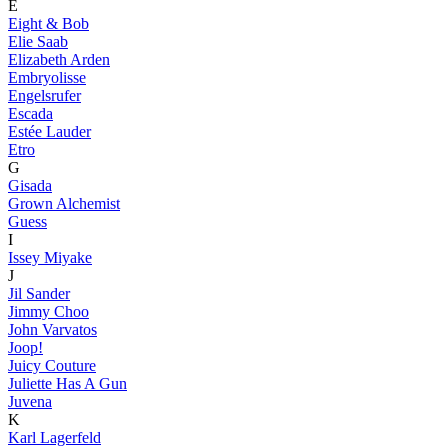
E
Eight & Bob
Elie Saab
Elizabeth Arden
Embryolisse
Engelsrufer
Escada
Estée Lauder
Etro
G
Gisada
Grown Alchemist
Guess
I
Issey Miyake
J
Jil Sander
Jimmy Choo
John Varvatos
Joop!
Juicy Couture
Juliette Has A Gun
Juvena
K
Karl Lagerfeld