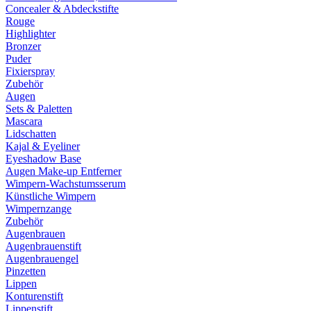
Concealer & Abdeckstifte
Rouge
Highlighter
Bronzer
Puder
Fixierspray
Zubehör
Augen
Sets & Paletten
Mascara
Lidschatten
Kajal & Eyeliner
Eyeshadow Base
Augen Make-up Entferner
Wimpern-Wachstumsserum
Künstliche Wimpern
Wimpernzange
Zubehör
Augenbrauen
Augenbrauenstift
Augenbrauengel
Pinzetten
Lippen
Konturenstift
Lippenstift