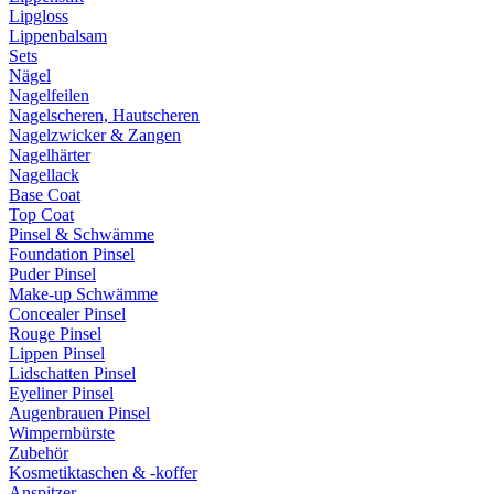
Lipgloss
Lippenbalsam
Sets
Nägel
Nagelfeilen
Nagelscheren, Hautscheren
Nagelzwicker & Zangen
Nagelhärter
Nagellack
Base Coat
Top Coat
Pinsel & Schwämme
Foundation Pinsel
Puder Pinsel
Make-up Schwämme
Concealer Pinsel
Rouge Pinsel
Lippen Pinsel
Lidschatten Pinsel
Eyeliner Pinsel
Augenbrauen Pinsel
Wimpernbürste
Zubehör
Kosmetiktaschen & -koffer
Anspitzer