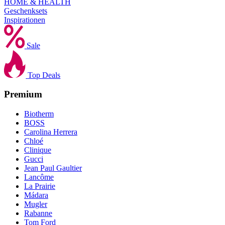
HOME & HEALTH
Geschenksets
Inspirationen
Sale
Top Deals
Premium
Biotherm
BOSS
Carolina Herrera
Chloé
Clinique
Gucci
Jean Paul Gaultier
Lancôme
La Prairie
Mádara
Mugler
Rabanne
Tom Ford