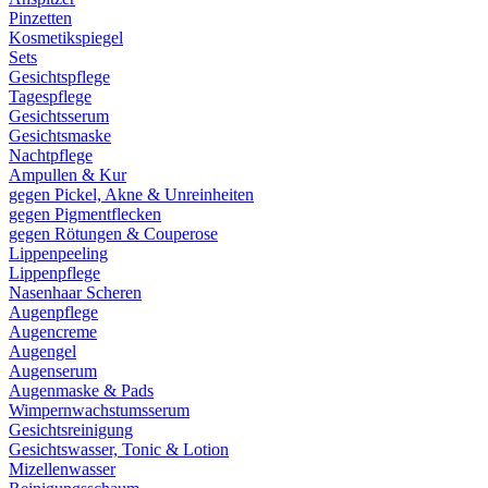
Pinzetten
Kosmetikspiegel
Sets
Gesichtspflege
Tagespflege
Gesichtsserum
Gesichtsmaske
Nachtpflege
Ampullen & Kur
gegen Pickel, Akne & Unreinheiten
gegen Pigmentflecken
gegen Rötungen & Couperose
Lippenpeeling
Lippenpflege
Nasenhaar Scheren
Augenpflege
Augencreme
Augengel
Augenserum
Augenmaske & Pads
Wimpernwachstumsserum
Gesichtsreinigung
Gesichtswasser, Tonic & Lotion
Mizellenwasser