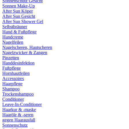
Sonnenschutz Gesicht
Sonnen Make-Up
After Sun Köper
After Sun Gesicht
After Sun Shower Gel
Selbstbräuner
Hand & Fußpflege
Handcreme
Nagelfeilen
Nagelscheren, Hautscheren
Nagelzwicker & Zangen
Pinzetten
Handdesinfektion
Fußpflege
Hornhautfeilen
Accessoires
Haarpflege
Shampoo
Trockenshampoo
Conditioner
Leave-In-Conditioner
Haarkur & -maske
Haaröle & -seren
gegen Haarausfall
Sonnenschutz