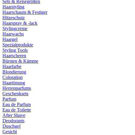
Sets & Reisegrößen
Haarstyling
Haarschaum & Festiger
Hitzeschutz
Haarspray & -lack
Stylingcreme
Haarwachs
Haargel
Spezialprodukte
Styling Tools
Haarscheren
Bürsten & Kämme
Haarfarbe
Blondierung
Coloration
Haartönung
Herrenparfums
Geschenksets
Parfum
Eau de Parfum
Eau de Toilette
After Shave
Deodorants
Duschgel
Gesicht