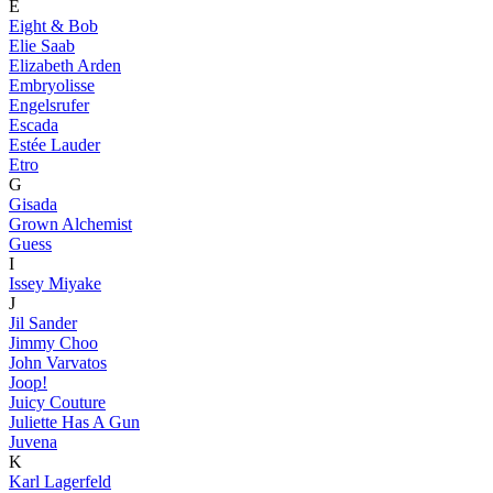
E
Eight & Bob
Elie Saab
Elizabeth Arden
Embryolisse
Engelsrufer
Escada
Estée Lauder
Etro
G
Gisada
Grown Alchemist
Guess
I
Issey Miyake
J
Jil Sander
Jimmy Choo
John Varvatos
Joop!
Juicy Couture
Juliette Has A Gun
Juvena
K
Karl Lagerfeld