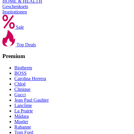
HOME & HEALTH
Geschenksets
Inspirationen
Sale
Top Deals
Premium
Biotherm
BOSS
Carolina Herrera
Chloé
Clinique
Gucci
Jean Paul Gaultier
Lancôme
La Prairie
Mádara
Mugler
Rabanne
Tom Ford