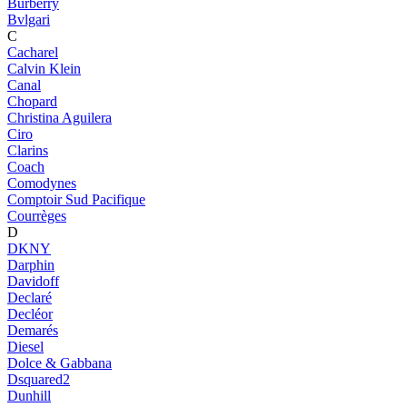
Burberry
Bvlgari
C
Cacharel
Calvin Klein
Canal
Chopard
Christina Aguilera
Ciro
Clarins
Coach
Comodynes
Comptoir Sud Pacifique
Courrèges
D
DKNY
Darphin
Davidoff
Declaré
Decléor
Demarés
Diesel
Dolce & Gabbana
Dsquared2
Dunhill