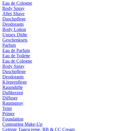
Eau de Cologne
Body Spray
After Shave
Duschpflege
Deodorants
Body Lotion
Unisex Düfte
Geschenksets
Parfum
Eau de Parfum
Eau de Toilette
Eau de Cologne
Body Spray
Duschpflege
Deodorants
Körperpflege
Raumdüfte
Duftkerzen
Diffuser
Raumspray
Teint
Primer
Foundation
Contouring Make-Up
Getönte Tagescreme, BB & CC Cream