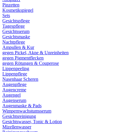
Pinzetten
Kosmetikspiegel
Sets
Gesichtspflege
Tagespflege
Gesichtsserum
Gesichtsmaske
Nachtpflege
Ampullen & Kur
gegen Pickel, Akne & Unreinheiten
gegen Pigmentflecken
gegen Rötungen & Couperose
Lippenpeeling
Lippenpflege
Nasenhaar Scheren
Augenpflege
Augencreme
Augengel
Augenserum
Augenmaske & Pads
Wimpernwachstumsserum
Gesichtsreinigung
Gesichtswasser, Tonic & Lotion
Mizellenwasser