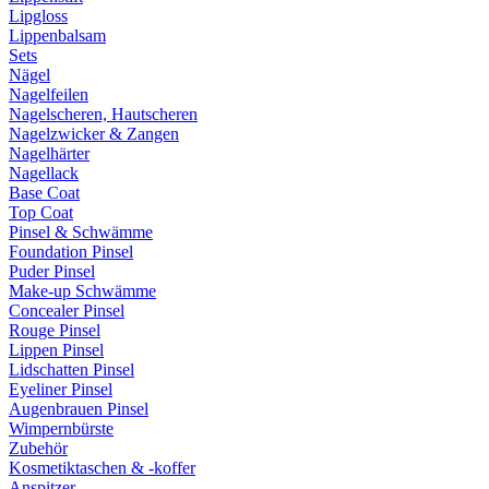
Lipgloss
Lippenbalsam
Sets
Nägel
Nagelfeilen
Nagelscheren, Hautscheren
Nagelzwicker & Zangen
Nagelhärter
Nagellack
Base Coat
Top Coat
Pinsel & Schwämme
Foundation Pinsel
Puder Pinsel
Make-up Schwämme
Concealer Pinsel
Rouge Pinsel
Lippen Pinsel
Lidschatten Pinsel
Eyeliner Pinsel
Augenbrauen Pinsel
Wimpernbürste
Zubehör
Kosmetiktaschen & -koffer
Anspitzer