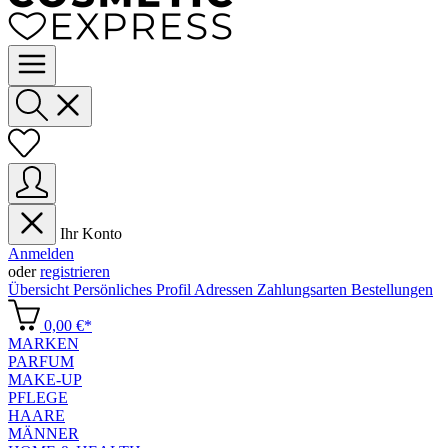
Ihr Konto
Anmelden
oder
registrieren
Übersicht
Persönliches Profil
Adressen
Zahlungsarten
Bestellungen
0,00 €*
MARKEN
PARFUM
MAKE-UP
PFLEGE
HAARE
MÄNNER