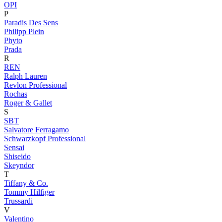
OPI
P
Paradis Des Sens
Philipp Plein
Phyto
Prada
R
REN
Ralph Lauren
Revlon Professional
Rochas
Roger & Gallet
S
SBT
Salvatore Ferragamo
Schwarzkopf Professional
Sensai
Shiseido
Skeyndor
T
Tiffany & Co.
Tommy Hilfiger
Trussardi
V
Valentino