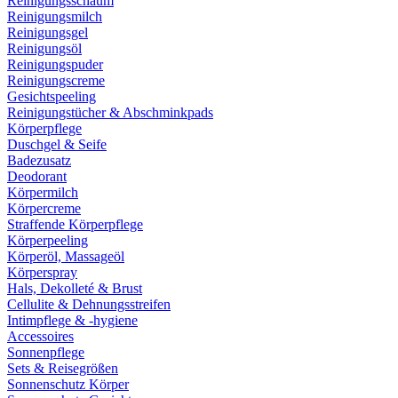
Reinigungsschaum
Reinigungsmilch
Reinigungsgel
Reinigungsöl
Reinigungspuder
Reinigungscreme
Gesichtspeeling
Reinigungstücher & Abschminkpads
Körperpflege
Duschgel & Seife
Badezusatz
Deodorant
Körpermilch
Körpercreme
Straffende Körperpflege
Körperpeeling
Körperöl, Massageöl
Körperspray
Hals, Dekolleté & Brust
Cellulite & Dehnungsstreifen
Intimpflege & -hygiene
Accessoires
Sonnenpflege
Sets & Reisegrößen
Sonnenschutz Körper