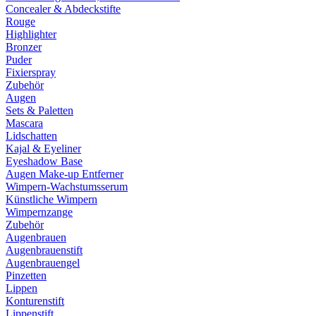
Concealer & Abdeckstifte
Rouge
Highlighter
Bronzer
Puder
Fixierspray
Zubehör
Augen
Sets & Paletten
Mascara
Lidschatten
Kajal & Eyeliner
Eyeshadow Base
Augen Make-up Entferner
Wimpern-Wachstumsserum
Künstliche Wimpern
Wimpernzange
Zubehör
Augenbrauen
Augenbrauenstift
Augenbrauengel
Pinzetten
Lippen
Konturenstift
Lippenstift