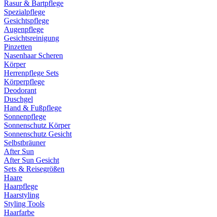
Rasur & Bartpflege
Spezialpflege
Gesichtspflege
Augenpflege
Gesichtsreinigung
Pinzetten
Nasenhaar Scheren
Körper
Herrenpflege Sets
Körperpflege
Deodorant
Duschgel
Hand & Fußpflege
Sonnenpflege
Sonnenschutz Körper
Sonnenschutz Gesicht
Selbstbräuner
After Sun
After Sun Gesicht
Sets & Reisegrößen
Haare
Haarpflege
Haarstyling
Styling Tools
Haarfarbe