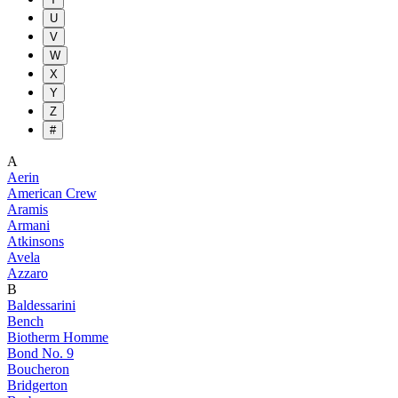
U
V
W
X
Y
Z
#
A
Aerin
American Crew
Aramis
Armani
Atkinsons
Avela
Azzaro
B
Baldessarini
Bench
Biotherm Homme
Bond No. 9
Boucheron
Bridgerton