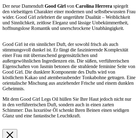
Der neue Damenduft
Good Girl
von
Carolina Herrera
spiegelt
den vielseitigen Charakter einer modernen und selbstbewussten Frau
wider. Good Girl zelebriert die ungerührte Dualität – Weiblichkeit
und Sinnlichkeit, zeitlose Eleganz und lässige Unbekümmertheit,
hoffnungslose Romantik und unerschrockene Unabhängigkeit.
Good Girl ist ein sinnlicher Duft, der sowohl frisch als auch
stimmungsvoll dunkel ist. Er fängt die faszinierende Komplexität
einer Frau mit überraschend gegensätzlichen und
außergewöhnlichen Ingredienzen ein. Die süßen, verführerischen
Eigenschaften von Jasmin betonen die strahlende feminine Seite von
Good Girl. Die dunklere Komponente des Dufts wird von
köstlichem Kakao und atemberaubender Tonkabohne getragen. Eine
orientalische Mischung aus anziehender Frische und einem dunklen
Geheimnis.
Mit dem Good Girl Legs Oil hüllen Sie Ihre Haut jedoch nicht nur
in den verführerischen Duft, sondern auch in einen zarten
Schimmer: Das luxuriöse Öl schenkt Ihren Beinen einen seidigen
Glanz und eine fantastische Leuchtkraft.