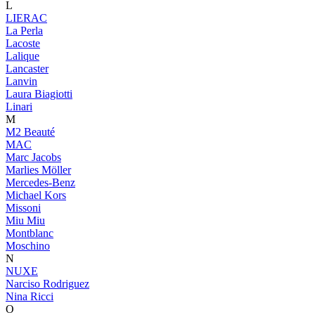
L
LIERAC
La Perla
Lacoste
Lalique
Lancaster
Lanvin
Laura Biagiotti
Linari
M
M2 Beauté
MAC
Marc Jacobs
Marlies Möller
Mercedes-Benz
Michael Kors
Missoni
Miu Miu
Montblanc
Moschino
N
NUXE
Narciso Rodriguez
Nina Ricci
O