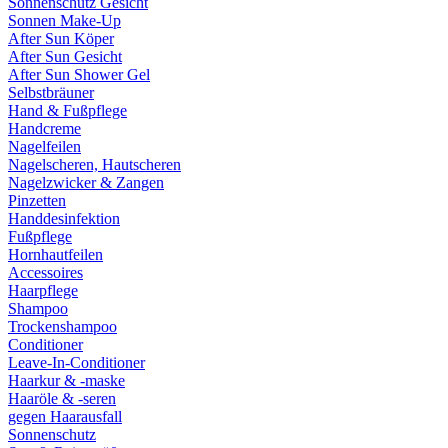
Sonnenschutz Gesicht
Sonnen Make-Up
After Sun Köper
After Sun Gesicht
After Sun Shower Gel
Selbstbräuner
Hand & Fußpflege
Handcreme
Nagelfeilen
Nagelscheren, Hautscheren
Nagelzwicker & Zangen
Pinzetten
Handdesinfektion
Fußpflege
Hornhautfeilen
Accessoires
Haarpflege
Shampoo
Trockenshampoo
Conditioner
Leave-In-Conditioner
Haarkur & -maske
Haaröle & -seren
gegen Haarausfall
Sonnenschutz