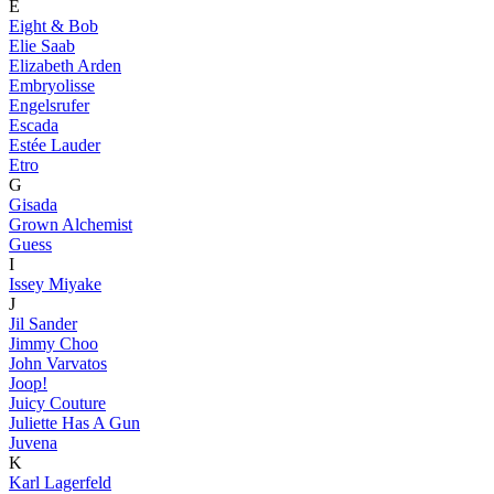
E
Eight & Bob
Elie Saab
Elizabeth Arden
Embryolisse
Engelsrufer
Escada
Estée Lauder
Etro
G
Gisada
Grown Alchemist
Guess
I
Issey Miyake
J
Jil Sander
Jimmy Choo
John Varvatos
Joop!
Juicy Couture
Juliette Has A Gun
Juvena
K
Karl Lagerfeld