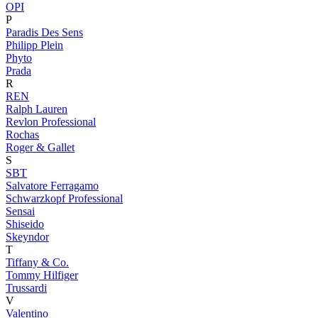
OPI
P
Paradis Des Sens
Philipp Plein
Phyto
Prada
R
REN
Ralph Lauren
Revlon Professional
Rochas
Roger & Gallet
S
SBT
Salvatore Ferragamo
Schwarzkopf Professional
Sensai
Shiseido
Skeyndor
T
Tiffany & Co.
Tommy Hilfiger
Trussardi
V
Valentino