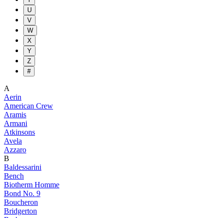
U
V
W
X
Y
Z
#
A
Aerin
American Crew
Aramis
Armani
Atkinsons
Avela
Azzaro
B
Baldessarini
Bench
Biotherm Homme
Bond No. 9
Boucheron
Bridgerton