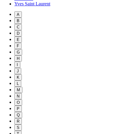
Yves Saint Laurent
A
B
C
D
E
F
G
H
I
J
K
L
M
N
O
P
Q
R
S
T