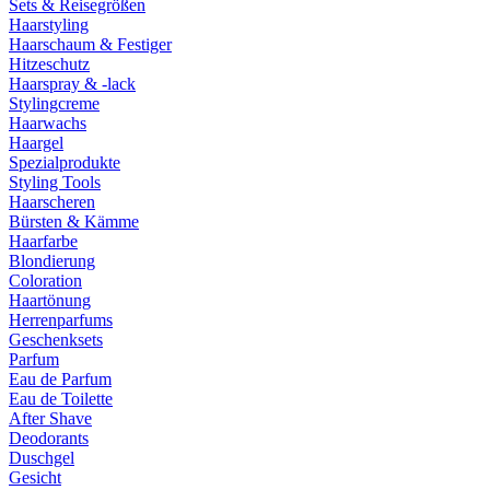
Sets & Reisegrößen
Haarstyling
Haarschaum & Festiger
Hitzeschutz
Haarspray & -lack
Stylingcreme
Haarwachs
Haargel
Spezialprodukte
Styling Tools
Haarscheren
Bürsten & Kämme
Haarfarbe
Blondierung
Coloration
Haartönung
Herrenparfums
Geschenksets
Parfum
Eau de Parfum
Eau de Toilette
After Shave
Deodorants
Duschgel
Gesicht