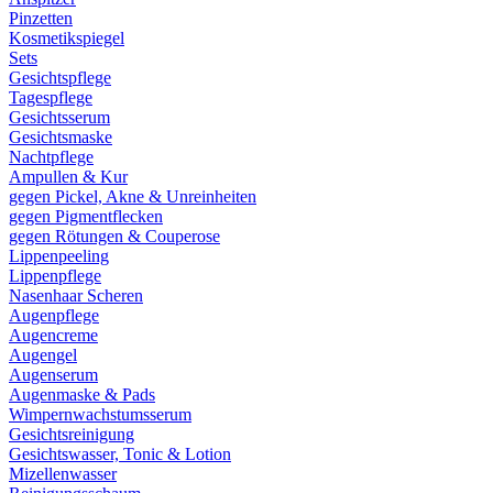
Pinzetten
Kosmetikspiegel
Sets
Gesichtspflege
Tagespflege
Gesichtsserum
Gesichtsmaske
Nachtpflege
Ampullen & Kur
gegen Pickel, Akne & Unreinheiten
gegen Pigmentflecken
gegen Rötungen & Couperose
Lippenpeeling
Lippenpflege
Nasenhaar Scheren
Augenpflege
Augencreme
Augengel
Augenserum
Augenmaske & Pads
Wimpernwachstumsserum
Gesichtsreinigung
Gesichtswasser, Tonic & Lotion
Mizellenwasser