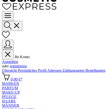
Ihr Konto
Anmelden
oder
registrieren
Übersicht
Persönliches Profil
Adressen
Zahlungsarten
Bestellungen
0,00 €*
MARKEN
PARFUM
MAKE-UP
PFLEGE
HAARE
MÄNNER