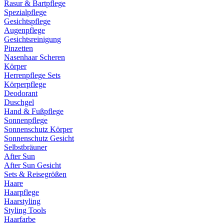
Rasur & Bartpflege
Spezialpflege
Gesichtspflege
Augenpflege
Gesichtsreinigung
Pinzetten
Nasenhaar Scheren
Körper
Herrenpflege Sets
Körperpflege
Deodorant
Duschgel
Hand & Fußpflege
Sonnenpflege
Sonnenschutz Körper
Sonnenschutz Gesicht
Selbstbräuner
After Sun
After Sun Gesicht
Sets & Reisegrößen
Haare
Haarpflege
Haarstyling
Styling Tools
Haarfarbe