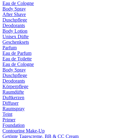
Eau de Cologne
Body Spray
After Shave
Duschpflege
Deodorants
Body Lotion
Unisex Düfte
Geschenksets
Parfum
Eau de Parfum
Eau de Toilette
Eau de Cologne
Body Spray
Duschpflege
Deodorants
Körperpflege
Raumdüfte
Duftkerzen
Diffuser
Raumspray
Teint
Primer
Foundation
Contouring Make-Up
Getönte Tagescreme, BB & CC Cream