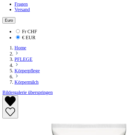
Fragen
Versand
Euro
Fr
CHF
€
EUR
Home
PFLEGE
Körperpflege
Körpermilch
Bildergalerie überspringen