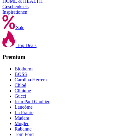
HOME & HEALTH
Geschenksets
Inspirationen
Sale
Top Deals
Premium
Biotherm
BOSS
Carolina Herrera
Chloé
Clinique
Gucci
Jean Paul Gaultier
Lancôme
La Prairie
Mádara
Mugler
Rabanne
Tom Ford