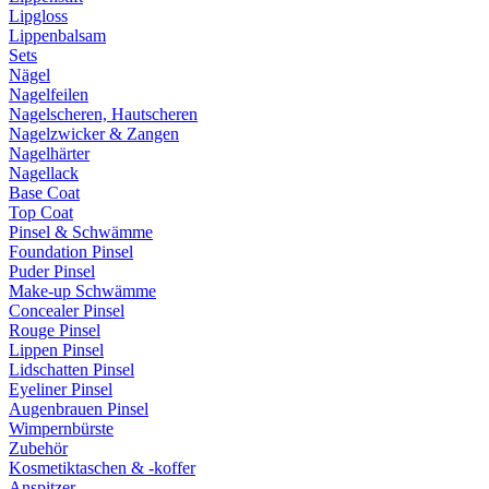
Lipgloss
Lippenbalsam
Sets
Nägel
Nagelfeilen
Nagelscheren, Hautscheren
Nagelzwicker & Zangen
Nagelhärter
Nagellack
Base Coat
Top Coat
Pinsel & Schwämme
Foundation Pinsel
Puder Pinsel
Make-up Schwämme
Concealer Pinsel
Rouge Pinsel
Lippen Pinsel
Lidschatten Pinsel
Eyeliner Pinsel
Augenbrauen Pinsel
Wimpernbürste
Zubehör
Kosmetiktaschen & -koffer
Anspitzer