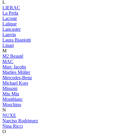
L
LIERAC
La Perla
Lacoste
Lalique
Lancaster
Lanvin
Laura Biagiotti
Linari
M
M2 Beauté
MAC
Marc Jacobs
Marlies Möller
Mercedes-Benz
Michael Kors
Missoni
Miu Miu
Montblanc
Moschino
N
NUXE
Narciso Rodriguez
Nina Ricci
O