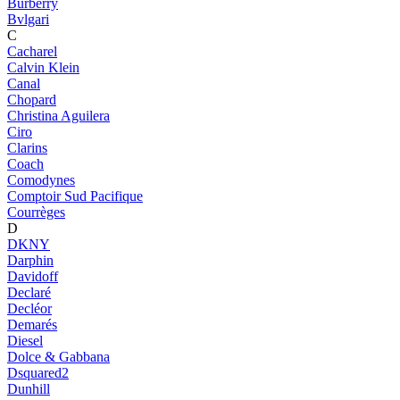
Burberry
Bvlgari
C
Cacharel
Calvin Klein
Canal
Chopard
Christina Aguilera
Ciro
Clarins
Coach
Comodynes
Comptoir Sud Pacifique
Courrèges
D
DKNY
Darphin
Davidoff
Declaré
Decléor
Demarés
Diesel
Dolce & Gabbana
Dsquared2
Dunhill