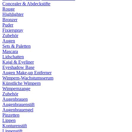
Concealer & Abdeckstifte
Rouge
Highlighter
Bronzer
Puder
Fixierspray
Zubehör
Augen
Sets & Paletten
Mascara
Lidschatten
Kajal & Eyeliner
Eyeshadow Base
Augen Make-up Entferner
Wimpern-Wachstumsserum
Künstliche Wimpern
Wimpernzange
Zubehör
Augenbrauen
Augenbrauenstift
Augenbrauengel
Pinzetten
Lippen
Konturenstift
Lippenstift