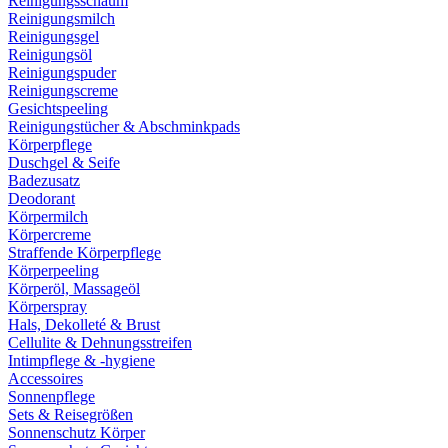
Reinigungsschaum
Reinigungsmilch
Reinigungsgel
Reinigungsöl
Reinigungspuder
Reinigungscreme
Gesichtspeeling
Reinigungstücher & Abschminkpads
Körperpflege
Duschgel & Seife
Badezusatz
Deodorant
Körpermilch
Körpercreme
Straffende Körperpflege
Körperpeeling
Körperöl, Massageöl
Körperspray
Hals, Dekolleté & Brust
Cellulite & Dehnungsstreifen
Intimpflege & -hygiene
Accessoires
Sonnenpflege
Sets & Reisegrößen
Sonnenschutz Körper