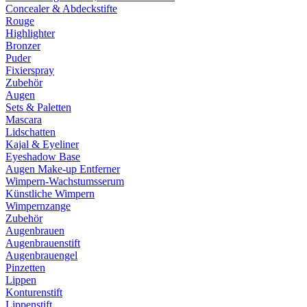
Concealer & Abdeckstifte
Rouge
Highlighter
Bronzer
Puder
Fixierspray
Zubehör
Augen
Sets & Paletten
Mascara
Lidschatten
Kajal & Eyeliner
Eyeshadow Base
Augen Make-up Entferner
Wimpern-Wachstumsserum
Künstliche Wimpern
Wimpernzange
Zubehör
Augenbrauen
Augenbrauenstift
Augenbrauengel
Pinzetten
Lippen
Konturenstift
Lippenstift