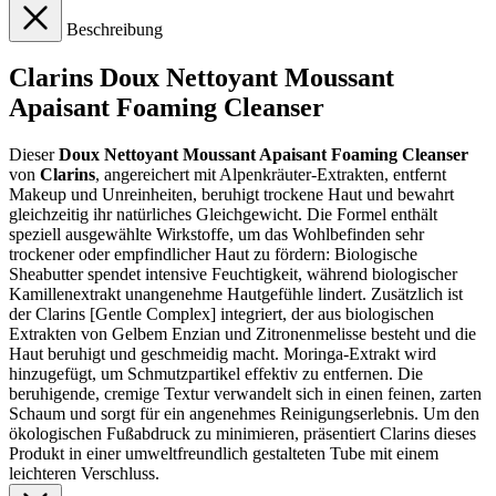
Beschreibung
Clarins Doux Nettoyant Moussant
Apaisant Foaming Cleanser
Dieser
Doux Nettoyant Moussant Apaisant Foaming Cleanser
von
Clarins
, angereichert mit Alpenkräuter-Extrakten, entfernt
Makeup und Unreinheiten, beruhigt trockene Haut und bewahrt
gleichzeitig ihr natürliches Gleichgewicht. Die Formel enthält
speziell ausgewählte Wirkstoffe, um das Wohlbefinden sehr
trockener oder empfindlicher Haut zu fördern: Biologische
Sheabutter spendet intensive Feuchtigkeit, während biologischer
Kamillenextrakt unangenehme Hautgefühle lindert. Zusätzlich ist
der Clarins [Gentle Complex] integriert, der aus biologischen
Extrakten von Gelbem Enzian und Zitronenmelisse besteht und die
Haut beruhigt und geschmeidig macht. Moringa-Extrakt wird
hinzugefügt, um Schmutzpartikel effektiv zu entfernen. Die
beruhigende, cremige Textur verwandelt sich in einen feinen, zarten
Schaum und sorgt für ein angenehmes Reinigungserlebnis. Um den
ökologischen Fußabdruck zu minimieren, präsentiert Clarins dieses
Produkt in einer umweltfreundlich gestalteten Tube mit einem
leichteren Verschluss.