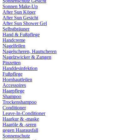
Sonnenschutz Gesicht
Sonnen Make-Up
After Sun Köper
After Sun Gesicht
After Sun Shower Gel
Selbstbräuner
Hand & Fußpflege
Handcreme
Nagelfeilen
Nagelscheren, Hautscheren
Nagelzwicker & Zangen
Pinzetten
Handdesinfektion
Fußpflege
Hornhautfeilen
Accessoires
Haarpflege
Shampoo
Trockenshampoo
Conditioner
Leave-In-Conditioner
Haarkur & -maske
Haaröle & -seren
gegen Haarausfall
Sonnenschutz