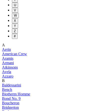
U
V
W
X
Y
Z
#
A
Aerin
American Crew
Aramis
Armani
Atkinsons
Avela
Azzaro
B
Baldessarini
Bench
Biotherm Homme
Bond No. 9
Boucheron
Bridgerton