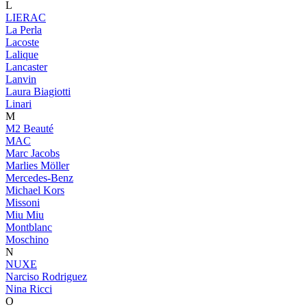
L
LIERAC
La Perla
Lacoste
Lalique
Lancaster
Lanvin
Laura Biagiotti
Linari
M
M2 Beauté
MAC
Marc Jacobs
Marlies Möller
Mercedes-Benz
Michael Kors
Missoni
Miu Miu
Montblanc
Moschino
N
NUXE
Narciso Rodriguez
Nina Ricci
O