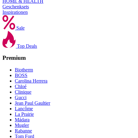
HOME & HEALTH
Geschenksets
Inspirationen
Sale
Top Deals
Premium
Biotherm
BOSS
Carolina Herrera
Chloé
Clinique
Gucci
Jean Paul Gaultier
Lancôme
La Prairie
Mádara
Mugler
Rabanne
Tom Ford