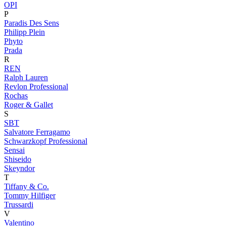
OPI
P
Paradis Des Sens
Philipp Plein
Phyto
Prada
R
REN
Ralph Lauren
Revlon Professional
Rochas
Roger & Gallet
S
SBT
Salvatore Ferragamo
Schwarzkopf Professional
Sensai
Shiseido
Skeyndor
T
Tiffany & Co.
Tommy Hilfiger
Trussardi
V
Valentino