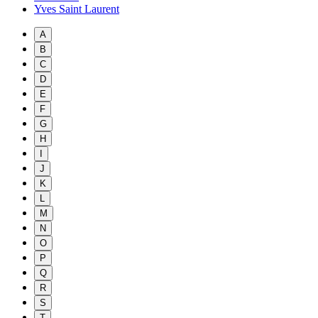
Yves Saint Laurent
A
B
C
D
E
F
G
H
I
J
K
L
M
N
O
P
Q
R
S
T