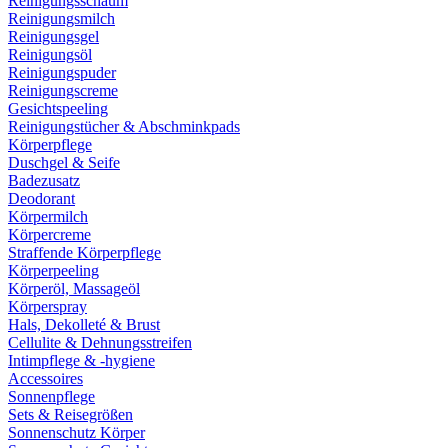
Reinigungsschaum
Reinigungsmilch
Reinigungsgel
Reinigungsöl
Reinigungspuder
Reinigungscreme
Gesichtspeeling
Reinigungstücher & Abschminkpads
Körperpflege
Duschgel & Seife
Badezusatz
Deodorant
Körpermilch
Körpercreme
Straffende Körperpflege
Körperpeeling
Körperöl, Massageöl
Körperspray
Hals, Dekolleté & Brust
Cellulite & Dehnungsstreifen
Intimpflege & -hygiene
Accessoires
Sonnenpflege
Sets & Reisegrößen
Sonnenschutz Körper