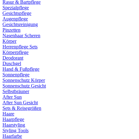
Rasur & Bartpflege
Spezialpflege
Gesichtspflege
Augenpflege
Gesichtsreinigung
Pinzetten
Nasenhaar Scheren
Körper
Herrenpflege Sets
Körperpflege
Deodorant
Duschgel
Hand & Fußpflege
Sonnenpflege
Sonnenschutz Körper
Sonnenschutz Gesicht
Selbstbräuner
After Sun
After Sun Gesicht
Sets & Reisegrößen
Haare
Haarpflege
Haarstyling
Styling Tools
Haarfarbe