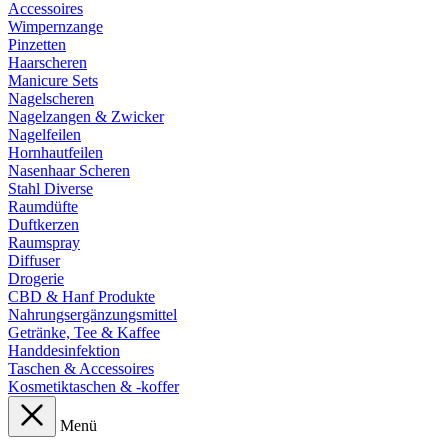
Accessoires
Wimpernzange
Pinzetten
Haarscheren
Manicure Sets
Nagelscheren
Nagelzangen & Zwicker
Nagelfeilen
Hornhautfeilen
Nasenhaar Scheren
Stahl Diverse
Raumdüfte
Duftkerzen
Raumspray
Diffuser
Drogerie
CBD & Hanf Produkte
Nahrungsergänzungsmittel
Getränke, Tee & Kaffee
Handdesinfektion
Taschen & Accessoires
Kosmetiktaschen & -koffer
Menü