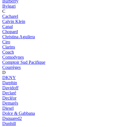
Burberry
Bvlgari
C
Cacharel
Calvin Klein
Canal
Chopard
Christina Aguilera
Ciro
Clarins
Coach
Comodynes
Comptoir Sud Pacifique
Courrèges
D
DKNY
Darphin
Davidoff
Declaré
Decléor
Demarés
Diesel
Dolce & Gabbana
Dsquared2
Dunhill