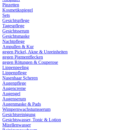
Pinzetten
Kosmetikspiegel
Sets
Gesichtspflege
Tagespflege
Gesichtsserum
Gesichtsmaske
Nachtpflege
Ampullen & Kur
gegen Pickel, Akne & Unreinheiten
gegen Pigmentflecken
gegen Rötungen & Couperose
Lippenpeeling
Lippenpflege
Nasenhaar Scheren
Augenpflege
Augencreme
Augengel
Augenserum
Augenmaske & Pads
Wimpernwachstumsserum
Gesichtsreinigung
Gesichtswasser, Tonic & Lotion
Mizellenwasser