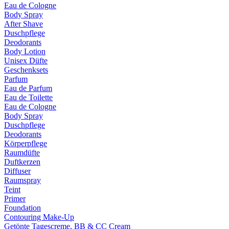
Eau de Cologne
Body Spray
After Shave
Duschpflege
Deodorants
Body Lotion
Unisex Düfte
Geschenksets
Parfum
Eau de Parfum
Eau de Toilette
Eau de Cologne
Body Spray
Duschpflege
Deodorants
Körperpflege
Raumdüfte
Duftkerzen
Diffuser
Raumspray
Teint
Primer
Foundation
Contouring Make-Up
Getönte Tagescreme, BB & CC Cream