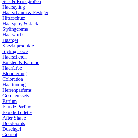
Sets & Reisegrößen
Haarstyling
Haarschaum & Festiger
Hitzeschutz
Haarspray & -lack
Stylingcreme
Haarwachs
Haargel
Spezialprodukte
Styling Tools
Haarscheren
Bürsten & Kämme
Haarfarbe
Blondierung
Coloration
Haartönung
Herrenparfums
Geschenksets
Parfum
Eau de Parfum
Eau de Toilette
After Shave
Deodorants
Duschgel
Gesicht