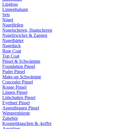
Lipgloss
Lippenbalsam
Sets
Nägel
Nagelfeilen
Nagelscheren, Hautscheren
Nagelzwicker & Zangen
Nagelhärter
Nagellack
Base Coat
Top Coat
Pinsel & Schwämme
Foundation Pinsel
Puder Pinsel
Make-up Schwämme
Concealer Pinsel
Rouge Pinsel
Lippen Pinsel
Lidschatten Pinsel
Eyeliner Pinsel
Augenbrauen Pinsel
Wimpernbürste
Zubehör
Kosmetiktaschen & -koffer
Anspitzer