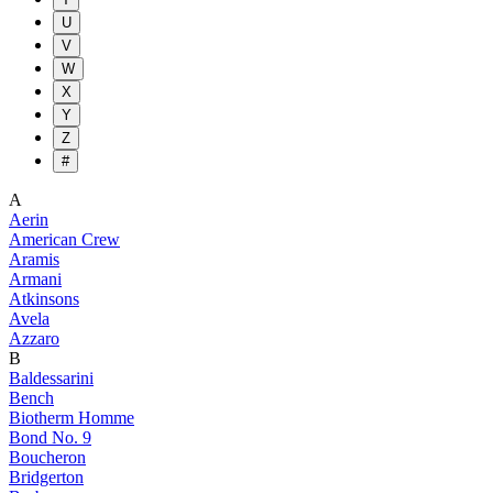
U
V
W
X
Y
Z
#
A
Aerin
American Crew
Aramis
Armani
Atkinsons
Avela
Azzaro
B
Baldessarini
Bench
Biotherm Homme
Bond No. 9
Boucheron
Bridgerton