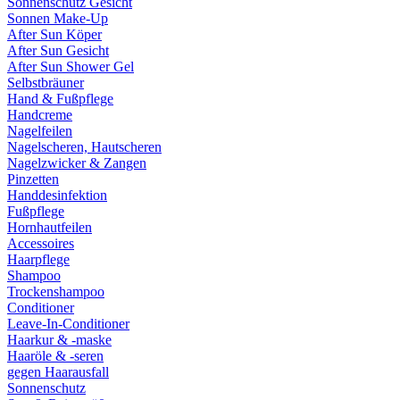
Sonnenschutz Gesicht
Sonnen Make-Up
After Sun Köper
After Sun Gesicht
After Sun Shower Gel
Selbstbräuner
Hand & Fußpflege
Handcreme
Nagelfeilen
Nagelscheren, Hautscheren
Nagelzwicker & Zangen
Pinzetten
Handdesinfektion
Fußpflege
Hornhautfeilen
Accessoires
Haarpflege
Shampoo
Trockenshampoo
Conditioner
Leave-In-Conditioner
Haarkur & -maske
Haaröle & -seren
gegen Haarausfall
Sonnenschutz