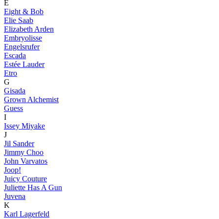
E
Eight & Bob
Elie Saab
Elizabeth Arden
Embryolisse
Engelsrufer
Escada
Estée Lauder
Etro
G
Gisada
Grown Alchemist
Guess
I
Issey Miyake
J
Jil Sander
Jimmy Choo
John Varvatos
Joop!
Juicy Couture
Juliette Has A Gun
Juvena
K
Karl Lagerfeld