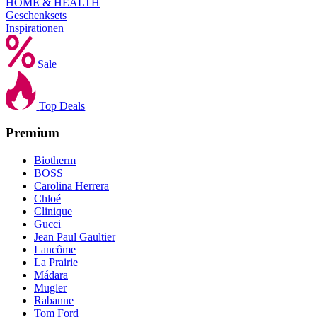
HOME & HEALTH
Geschenksets
Inspirationen
Sale
Top Deals
Premium
Biotherm
BOSS
Carolina Herrera
Chloé
Clinique
Gucci
Jean Paul Gaultier
Lancôme
La Prairie
Mádara
Mugler
Rabanne
Tom Ford