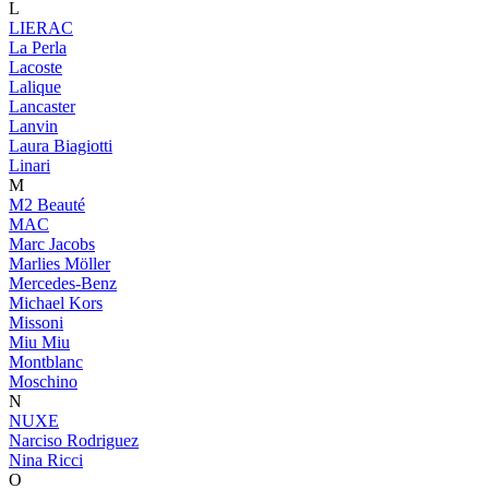
L
LIERAC
La Perla
Lacoste
Lalique
Lancaster
Lanvin
Laura Biagiotti
Linari
M
M2 Beauté
MAC
Marc Jacobs
Marlies Möller
Mercedes-Benz
Michael Kors
Missoni
Miu Miu
Montblanc
Moschino
N
NUXE
Narciso Rodriguez
Nina Ricci
O