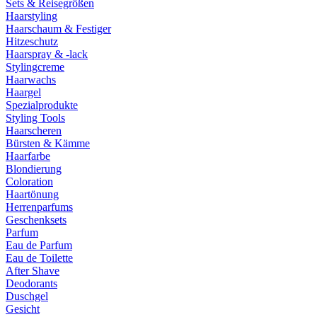
Sets & Reisegrößen
Haarstyling
Haarschaum & Festiger
Hitzeschutz
Haarspray & -lack
Stylingcreme
Haarwachs
Haargel
Spezialprodukte
Styling Tools
Haarscheren
Bürsten & Kämme
Haarfarbe
Blondierung
Coloration
Haartönung
Herrenparfums
Geschenksets
Parfum
Eau de Parfum
Eau de Toilette
After Shave
Deodorants
Duschgel
Gesicht