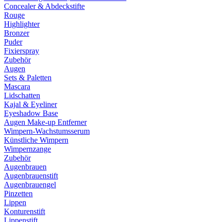
Concealer & Abdeckstifte
Rouge
Highlighter
Bronzer
Puder
Fixierspray
Zubehör
Augen
Sets & Paletten
Mascara
Lidschatten
Kajal & Eyeliner
Eyeshadow Base
Augen Make-up Entferner
Wimpern-Wachstumsserum
Künstliche Wimpern
Wimpernzange
Zubehör
Augenbrauen
Augenbrauenstift
Augenbrauengel
Pinzetten
Lippen
Konturenstift
Lippenstift