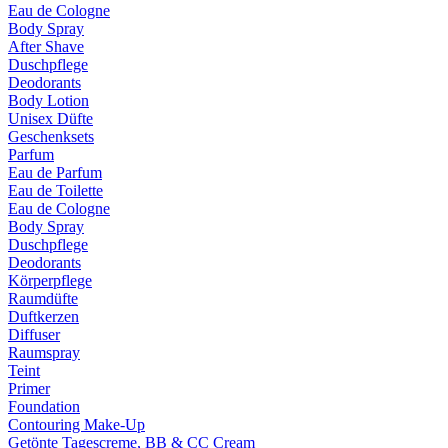
Eau de Cologne
Body Spray
After Shave
Duschpflege
Deodorants
Body Lotion
Unisex Düfte
Geschenksets
Parfum
Eau de Parfum
Eau de Toilette
Eau de Cologne
Body Spray
Duschpflege
Deodorants
Körperpflege
Raumdüfte
Duftkerzen
Diffuser
Raumspray
Teint
Primer
Foundation
Contouring Make-Up
Getönte Tagescreme, BB & CC Cream