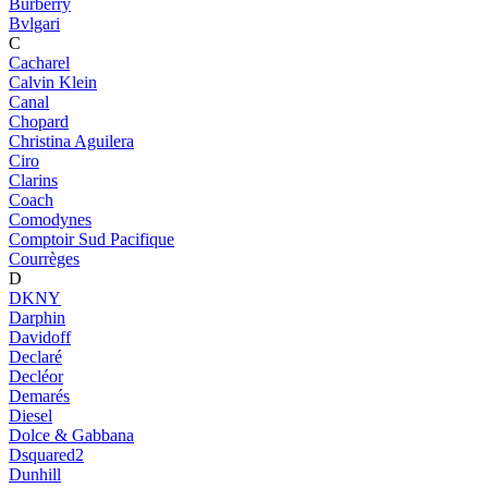
Burberry
Bvlgari
C
Cacharel
Calvin Klein
Canal
Chopard
Christina Aguilera
Ciro
Clarins
Coach
Comodynes
Comptoir Sud Pacifique
Courrèges
D
DKNY
Darphin
Davidoff
Declaré
Decléor
Demarés
Diesel
Dolce & Gabbana
Dsquared2
Dunhill