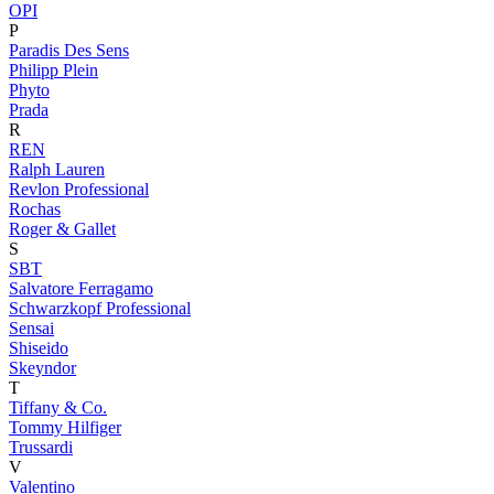
OPI
P
Paradis Des Sens
Philipp Plein
Phyto
Prada
R
REN
Ralph Lauren
Revlon Professional
Rochas
Roger & Gallet
S
SBT
Salvatore Ferragamo
Schwarzkopf Professional
Sensai
Shiseido
Skeyndor
T
Tiffany & Co.
Tommy Hilfiger
Trussardi
V
Valentino