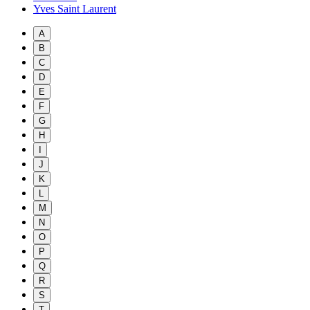
Yves Saint Laurent
A
B
C
D
E
F
G
H
I
J
K
L
M
N
O
P
Q
R
S
T