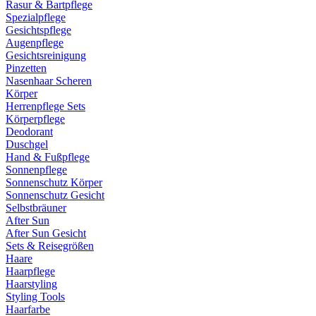
Rasur & Bartpflege
Spezialpflege
Gesichtspflege
Augenpflege
Gesichtsreinigung
Pinzetten
Nasenhaar Scheren
Körper
Herrenpflege Sets
Körperpflege
Deodorant
Duschgel
Hand & Fußpflege
Sonnenpflege
Sonnenschutz Körper
Sonnenschutz Gesicht
Selbstbräuner
After Sun
After Sun Gesicht
Sets & Reisegrößen
Haare
Haarpflege
Haarstyling
Styling Tools
Haarfarbe