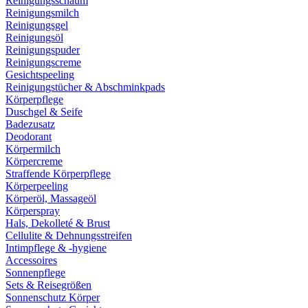
Reinigungsschaum
Reinigungsmilch
Reinigungsgel
Reinigungsöl
Reinigungspuder
Reinigungscreme
Gesichtspeeling
Reinigungstücher & Abschminkpads
Körperpflege
Duschgel & Seife
Badezusatz
Deodorant
Körpermilch
Körpercreme
Straffende Körperpflege
Körperpeeling
Körperöl, Massageöl
Körperspray
Hals, Dekolleté & Brust
Cellulite & Dehnungsstreifen
Intimpflege & -hygiene
Accessoires
Sonnenpflege
Sets & Reisegrößen
Sonnenschutz Körper