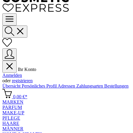
Ihr Konto
Anmelden
oder
registrieren
Übersicht
Persönliches Profil
Adressen
Zahlungsarten
Bestellungen
0,00 €*
MARKEN
PARFUM
MAKE-UP
PFLEGE
HAARE
MÄNNER