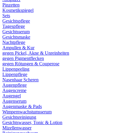
Pinzetten
Kosmetikspiegel
Sets
Gesichtspflege
Tagespflege
Gesichtsserum
Gesichtsmaske
Nachtpflege
Ampullen & Kur
gegen Pickel, Akne & Unreinheiten
gegen Pigmentflecken
gegen Rötungen & Couperose
Lippenpeeling
Lippenpflege
Nasenhaar Scheren
Augenpflege
Augencreme
Augengel
Augenserum
Augenmaske & Pads
Wimpernwachstumsserum
Gesichtsreinigung
Gesichtswasser, Tonic & Lotion
Mizellenwasser