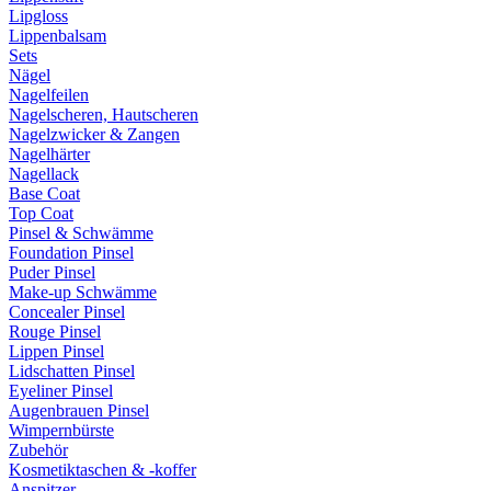
Lipgloss
Lippenbalsam
Sets
Nägel
Nagelfeilen
Nagelscheren, Hautscheren
Nagelzwicker & Zangen
Nagelhärter
Nagellack
Base Coat
Top Coat
Pinsel & Schwämme
Foundation Pinsel
Puder Pinsel
Make-up Schwämme
Concealer Pinsel
Rouge Pinsel
Lippen Pinsel
Lidschatten Pinsel
Eyeliner Pinsel
Augenbrauen Pinsel
Wimpernbürste
Zubehör
Kosmetiktaschen & -koffer
Anspitzer