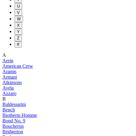
U
V
W
X
Y
Z
#
A
Aerin
American Crew
Aramis
Armani
Atkinsons
Avela
Azzaro
B
Baldessarini
Bench
Biotherm Homme
Bond No. 9
Boucheron
Bridgerton