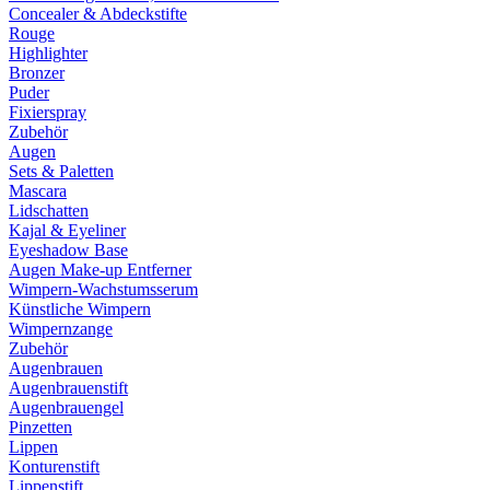
Concealer & Abdeckstifte
Rouge
Highlighter
Bronzer
Puder
Fixierspray
Zubehör
Augen
Sets & Paletten
Mascara
Lidschatten
Kajal & Eyeliner
Eyeshadow Base
Augen Make-up Entferner
Wimpern-Wachstumsserum
Künstliche Wimpern
Wimpernzange
Zubehör
Augenbrauen
Augenbrauenstift
Augenbrauengel
Pinzetten
Lippen
Konturenstift
Lippenstift