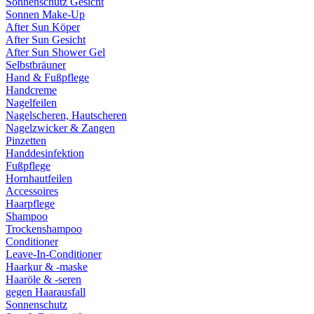
Sonnenschutz Gesicht
Sonnen Make-Up
After Sun Köper
After Sun Gesicht
After Sun Shower Gel
Selbstbräuner
Hand & Fußpflege
Handcreme
Nagelfeilen
Nagelscheren, Hautscheren
Nagelzwicker & Zangen
Pinzetten
Handdesinfektion
Fußpflege
Hornhautfeilen
Accessoires
Haarpflege
Shampoo
Trockenshampoo
Conditioner
Leave-In-Conditioner
Haarkur & -maske
Haaröle & -seren
gegen Haarausfall
Sonnenschutz