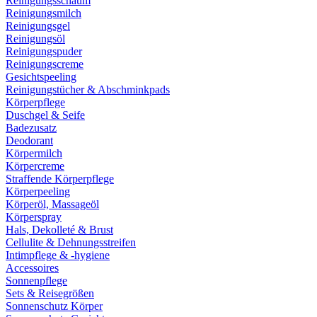
Reinigungsschaum
Reinigungsmilch
Reinigungsgel
Reinigungsöl
Reinigungspuder
Reinigungscreme
Gesichtspeeling
Reinigungstücher & Abschminkpads
Körperpflege
Duschgel & Seife
Badezusatz
Deodorant
Körpermilch
Körpercreme
Straffende Körperpflege
Körperpeeling
Körperöl, Massageöl
Körperspray
Hals, Dekolleté & Brust
Cellulite & Dehnungsstreifen
Intimpflege & -hygiene
Accessoires
Sonnenpflege
Sets & Reisegrößen
Sonnenschutz Körper