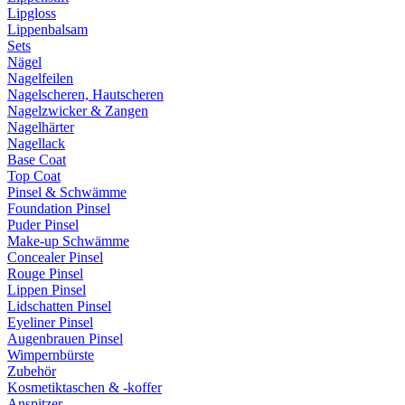
Lipgloss
Lippenbalsam
Sets
Nägel
Nagelfeilen
Nagelscheren, Hautscheren
Nagelzwicker & Zangen
Nagelhärter
Nagellack
Base Coat
Top Coat
Pinsel & Schwämme
Foundation Pinsel
Puder Pinsel
Make-up Schwämme
Concealer Pinsel
Rouge Pinsel
Lippen Pinsel
Lidschatten Pinsel
Eyeliner Pinsel
Augenbrauen Pinsel
Wimpernbürste
Zubehör
Kosmetiktaschen & -koffer
Anspitzer