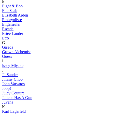
E
Eight & Bob
Elie Saab
Elizabeth Arden
Embryolisse
Engelsrufer
Escada
Estée Lauder
Etro
G
Gisada
Grown Alchemist
Guess
I
Issey Miyake
J
Jil Sander
Jimmy Choo
John Varvatos
Joop!
Juicy Couture
Juliette Has A Gun
Juvena
K
Karl Lagerfeld