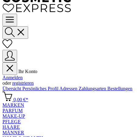
Ihr Konto
Anmelden
oder
registrieren
Übersicht
Persönliches Profil
Adressen
Zahlungsarten
Bestellungen
0,00 €*
MARKEN
PARFUM
MAKE-UP
PFLEGE
HAARE
MÄNNER