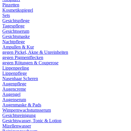
Pinzetten
Kosmetikspiegel
Sets
Gesichtspflege
Tagespflege
Gesichtsserum
Gesichtsmaske
Nachtpflege
Ampullen & Kur
gegen Pickel, Akne & Unreinheiten
gegen Pigmentflecken
gegen Rötungen & Couperose
Lippenpeeling
Lippenpflege
Nasenhaar Scheren
Augenpflege
Augencreme
Augengel
Augenserum
Augenmaske & Pads
Wimpernwachstumsserum
Gesichtsreinigung
Gesichtswasser, Tonic & Lotion
Mizellenwasser