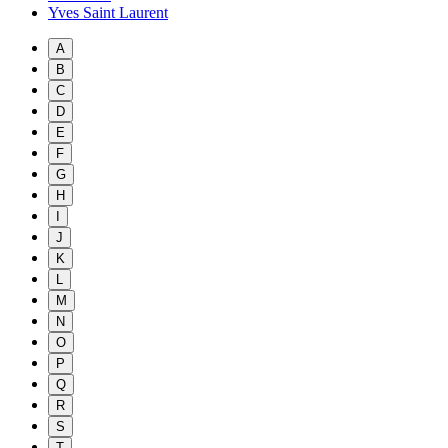
Yves Saint Laurent
A
B
C
D
E
F
G
H
I
J
K
L
M
N
O
P
Q
R
S
T