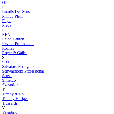
OPI
P
Paradis Des Sens
Philipp Plein
Phyto
Prada
R
REN
Ralph Lauren
Revlon Professional
Rochas
Roger & Gallet
S
SBT
Salvatore Ferragamo
Schwarzkopf Professional
Sensai
Shiseido
Skeyndor
T
Tiffany & Co.
Tommy Hilfiger
Trussardi
V
Valentino