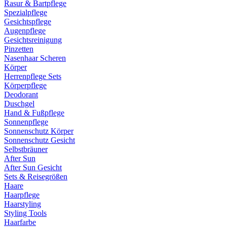
Rasur & Bartpflege
Spezialpflege
Gesichtspflege
Augenpflege
Gesichtsreinigung
Pinzetten
Nasenhaar Scheren
Körper
Herrenpflege Sets
Körperpflege
Deodorant
Duschgel
Hand & Fußpflege
Sonnenpflege
Sonnenschutz Körper
Sonnenschutz Gesicht
Selbstbräuner
After Sun
After Sun Gesicht
Sets & Reisegrößen
Haare
Haarpflege
Haarstyling
Styling Tools
Haarfarbe