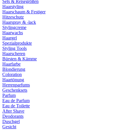
Sets & Reisegrößen
Haarstyling
Haarschaum & Festiger
Hitzeschutz
Haarspray & -lack
Stylingcreme
Haarwachs
Haargel
Spezialprodukte
Styling Tools
Haarscheren
Bürsten & Kämme
Haarfarbe
Blondierung
Coloration
Haartönung
Herrenparfums
Geschenksets
Parfum
Eau de Parfum
Eau de Toilette
After Shave
Deodorants
Duschgel
Gesicht