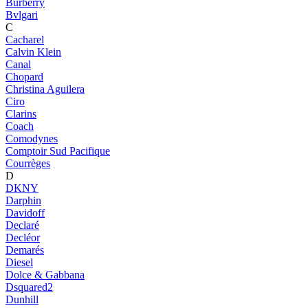
Burberry
Bvlgari
C
Cacharel
Calvin Klein
Canal
Chopard
Christina Aguilera
Ciro
Clarins
Coach
Comodynes
Comptoir Sud Pacifique
Courrèges
D
DKNY
Darphin
Davidoff
Declaré
Decléor
Demarés
Diesel
Dolce & Gabbana
Dsquared2
Dunhill