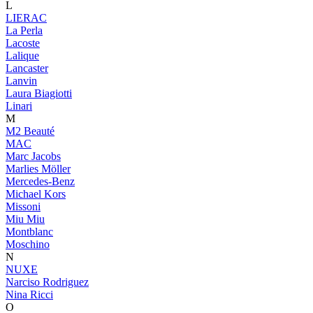
L
LIERAC
La Perla
Lacoste
Lalique
Lancaster
Lanvin
Laura Biagiotti
Linari
M
M2 Beauté
MAC
Marc Jacobs
Marlies Möller
Mercedes-Benz
Michael Kors
Missoni
Miu Miu
Montblanc
Moschino
N
NUXE
Narciso Rodriguez
Nina Ricci
O