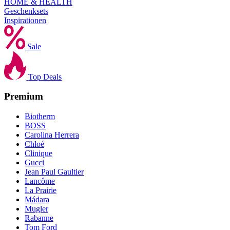
HOME & HEALTH
Geschenksets
Inspirationen
Sale
Top Deals
Premium
Biotherm
BOSS
Carolina Herrera
Chloé
Clinique
Gucci
Jean Paul Gaultier
Lancôme
La Prairie
Mádara
Mugler
Rabanne
Tom Ford