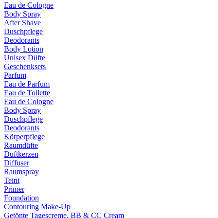
Eau de Cologne
Body Spray
After Shave
Duschpflege
Deodorants
Body Lotion
Unisex Düfte
Geschenksets
Parfum
Eau de Parfum
Eau de Toilette
Eau de Cologne
Body Spray
Duschpflege
Deodorants
Körperpflege
Raumdüfte
Duftkerzen
Diffuser
Raumspray
Teint
Primer
Foundation
Contouring Make-Up
Getönte Tagescreme, BB & CC Cream