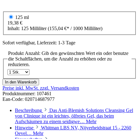
125 ml
19,38 €
Inhalt:
125 Milliliter
(155,04 €* / 1000 Milliliter)
Sofort verfügbar, Lieferzeit: 1-3 Tage
Produkt Anzahl: Gib den gewünschten Wert ein oder benutze
die Schaltflächen, um die Anzahl zu erhöhen oder zu
reduzieren.
In den Warenkorb
Preise inkl. MwSt. zzgl. Versandkosten
Produktnummer:
107461
Ean-Code: 020714687977
Beschreibung
Das Anti-Blemish Solutions Cleansing Gel
von Clinique ist ein leichtes, ölfreies Gel, das beim
Aufschäumen zu einem seidigwe…
Mehr
Hinweise
Whitman LBS NV, Nijverheidstraat 15 - 2260
Oevel…
Mehr