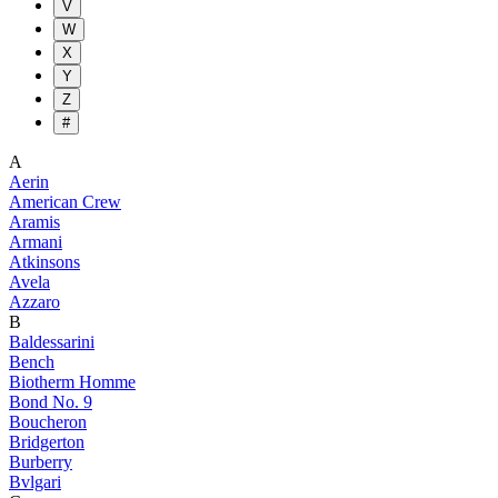
V
W
X
Y
Z
#
A
Aerin
American Crew
Aramis
Armani
Atkinsons
Avela
Azzaro
B
Baldessarini
Bench
Biotherm Homme
Bond No. 9
Boucheron
Bridgerton
Burberry
Bvlgari