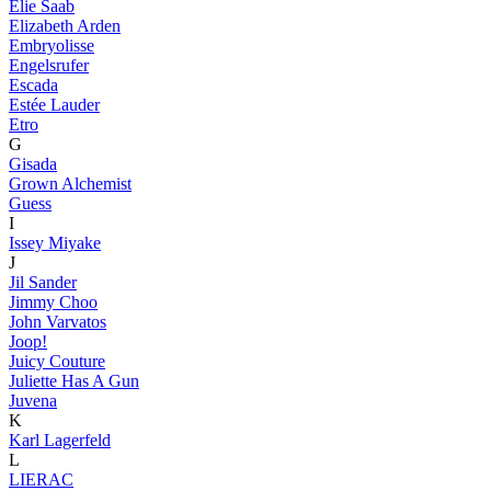
Elie Saab
Elizabeth Arden
Embryolisse
Engelsrufer
Escada
Estée Lauder
Etro
G
Gisada
Grown Alchemist
Guess
I
Issey Miyake
J
Jil Sander
Jimmy Choo
John Varvatos
Joop!
Juicy Couture
Juliette Has A Gun
Juvena
K
Karl Lagerfeld
L
LIERAC