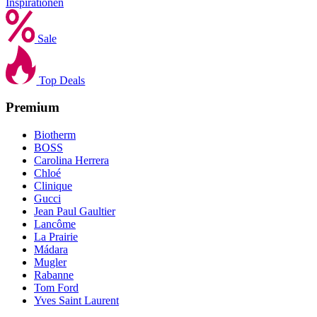
Inspirationen
Sale
Top Deals
Premium
Biotherm
BOSS
Carolina Herrera
Chloé
Clinique
Gucci
Jean Paul Gaultier
Lancôme
La Prairie
Mádara
Mugler
Rabanne
Tom Ford
Yves Saint Laurent