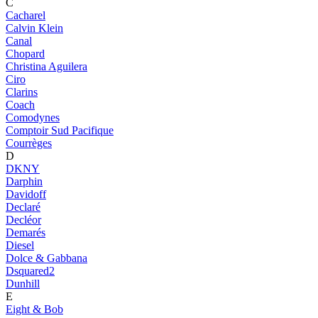
C
Cacharel
Calvin Klein
Canal
Chopard
Christina Aguilera
Ciro
Clarins
Coach
Comodynes
Comptoir Sud Pacifique
Courrèges
D
DKNY
Darphin
Davidoff
Declaré
Decléor
Demarés
Diesel
Dolce & Gabbana
Dsquared2
Dunhill
E
Eight & Bob