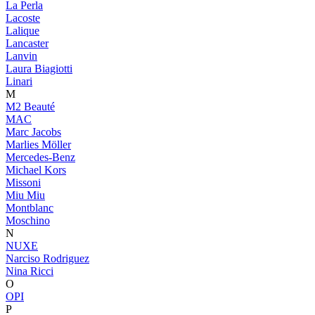
La Perla
Lacoste
Lalique
Lancaster
Lanvin
Laura Biagiotti
Linari
M
M2 Beauté
MAC
Marc Jacobs
Marlies Möller
Mercedes-Benz
Michael Kors
Missoni
Miu Miu
Montblanc
Moschino
N
NUXE
Narciso Rodriguez
Nina Ricci
O
OPI
P