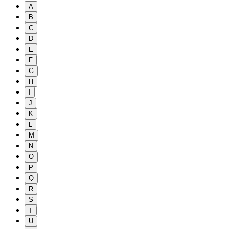
A
B
C
D
E
F
G
H
I
J
K
L
M
N
O
P
Q
R
S
T
U