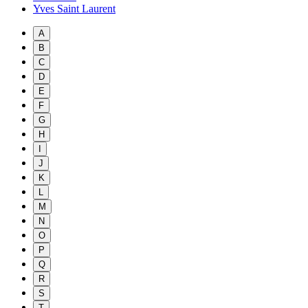
Yves Saint Laurent
A
B
C
D
E
F
G
H
I
J
K
L
M
N
O
P
Q
R
S
T