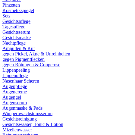
Pinzetten
Kosmetikspiegel
Sets
Gesichtspflege
Tagespflege
Gesichtsserum
Gesichtsmaske
Nachtpflege
Ampullen & Kur
gegen Pickel, Akne & Unreinheiten
gegen Pigmentflecken
gegen Rötungen & Couperose
Lippenpeeling
Lippenpflege
Nasenhaar Scheren
Augenpflege
Augencreme
Augengel
Augenserum
Augenmaske & Pads
Wimpernwachstumsserum
Gesichtsreinigung
Gesichtswasser, Tonic & Lotion
Mizellenwasser