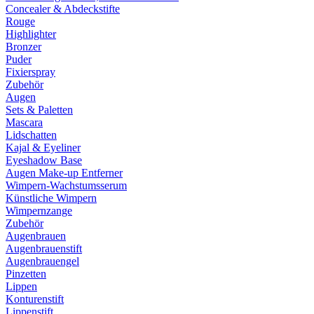
Concealer & Abdeckstifte
Rouge
Highlighter
Bronzer
Puder
Fixierspray
Zubehör
Augen
Sets & Paletten
Mascara
Lidschatten
Kajal & Eyeliner
Eyeshadow Base
Augen Make-up Entferner
Wimpern-Wachstumsserum
Künstliche Wimpern
Wimpernzange
Zubehör
Augenbrauen
Augenbrauenstift
Augenbrauengel
Pinzetten
Lippen
Konturenstift
Lippenstift