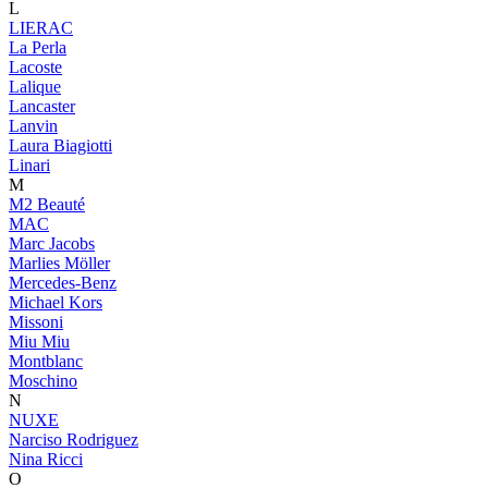
L
LIERAC
La Perla
Lacoste
Lalique
Lancaster
Lanvin
Laura Biagiotti
Linari
M
M2 Beauté
MAC
Marc Jacobs
Marlies Möller
Mercedes-Benz
Michael Kors
Missoni
Miu Miu
Montblanc
Moschino
N
NUXE
Narciso Rodriguez
Nina Ricci
O