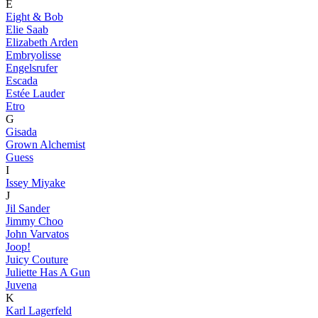
E
Eight & Bob
Elie Saab
Elizabeth Arden
Embryolisse
Engelsrufer
Escada
Estée Lauder
Etro
G
Gisada
Grown Alchemist
Guess
I
Issey Miyake
J
Jil Sander
Jimmy Choo
John Varvatos
Joop!
Juicy Couture
Juliette Has A Gun
Juvena
K
Karl Lagerfeld