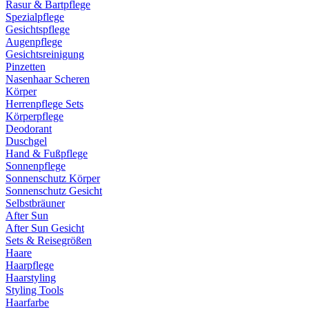
Rasur & Bartpflege
Spezialpflege
Gesichtspflege
Augenpflege
Gesichtsreinigung
Pinzetten
Nasenhaar Scheren
Körper
Herrenpflege Sets
Körperpflege
Deodorant
Duschgel
Hand & Fußpflege
Sonnenpflege
Sonnenschutz Körper
Sonnenschutz Gesicht
Selbstbräuner
After Sun
After Sun Gesicht
Sets & Reisegrößen
Haare
Haarpflege
Haarstyling
Styling Tools
Haarfarbe