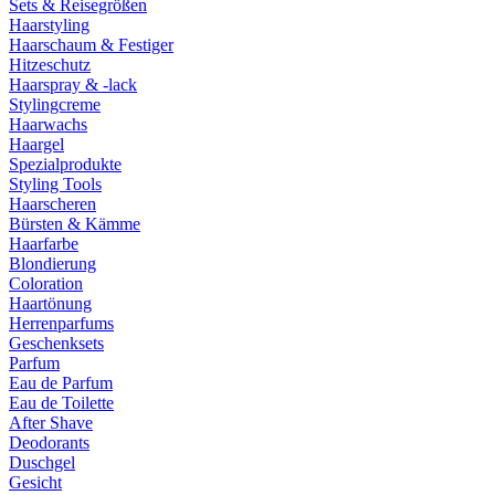
Sets & Reisegrößen
Haarstyling
Haarschaum & Festiger
Hitzeschutz
Haarspray & -lack
Stylingcreme
Haarwachs
Haargel
Spezialprodukte
Styling Tools
Haarscheren
Bürsten & Kämme
Haarfarbe
Blondierung
Coloration
Haartönung
Herrenparfums
Geschenksets
Parfum
Eau de Parfum
Eau de Toilette
After Shave
Deodorants
Duschgel
Gesicht