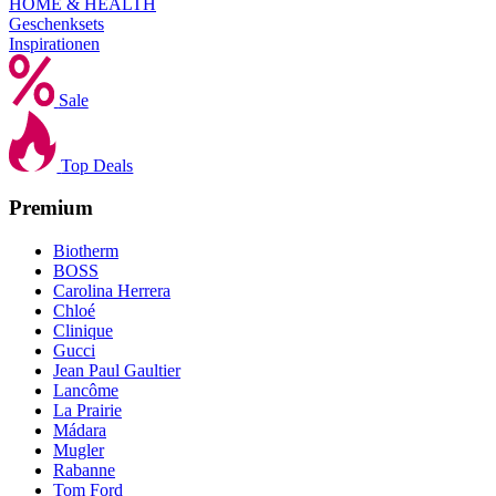
HOME & HEALTH
Geschenksets
Inspirationen
Sale
Top Deals
Premium
Biotherm
BOSS
Carolina Herrera
Chloé
Clinique
Gucci
Jean Paul Gaultier
Lancôme
La Prairie
Mádara
Mugler
Rabanne
Tom Ford