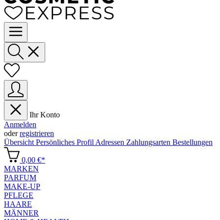
Ihr Konto
Anmelden
oder
registrieren
Übersicht
Persönliches Profil
Adressen
Zahlungsarten
Bestellungen
0,00 €*
MARKEN
PARFUM
MAKE-UP
PFLEGE
HAARE
MÄNNER