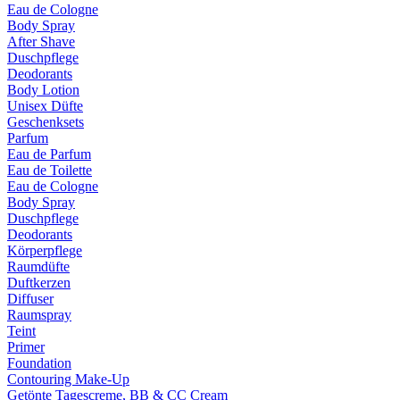
Eau de Cologne
Body Spray
After Shave
Duschpflege
Deodorants
Body Lotion
Unisex Düfte
Geschenksets
Parfum
Eau de Parfum
Eau de Toilette
Eau de Cologne
Body Spray
Duschpflege
Deodorants
Körperpflege
Raumdüfte
Duftkerzen
Diffuser
Raumspray
Teint
Primer
Foundation
Contouring Make-Up
Getönte Tagescreme, BB & CC Cream