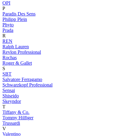
OPI
P
Paradis Des Sens
Philipp Plein
Phyto
Prada
R
REN
Ralph Lauren
Revlon Professional
Rochas
Roger & Gallet
S
SBT
Salvatore Ferragamo
Schwarzkopf Professional
Sensai
Shiseido
Skeyndor
T
Tiffany & Co.
Tommy Hilfiger
Trussardi
V
Valentino