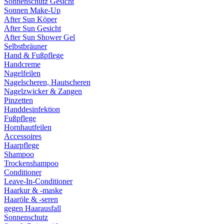
Sonnenschutz Gesicht
Sonnen Make-Up
After Sun Köper
After Sun Gesicht
After Sun Shower Gel
Selbstbräuner
Hand & Fußpflege
Handcreme
Nagelfeilen
Nagelscheren, Hautscheren
Nagelzwicker & Zangen
Pinzetten
Handdesinfektion
Fußpflege
Hornhautfeilen
Accessoires
Haarpflege
Shampoo
Trockenshampoo
Conditioner
Leave-In-Conditioner
Haarkur & -maske
Haaröle & -seren
gegen Haarausfall
Sonnenschutz