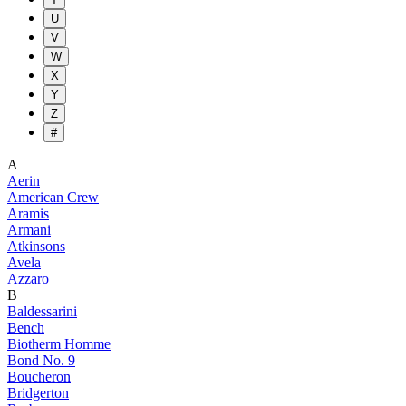
U
V
W
X
Y
Z
#
A
Aerin
American Crew
Aramis
Armani
Atkinsons
Avela
Azzaro
B
Baldessarini
Bench
Biotherm Homme
Bond No. 9
Boucheron
Bridgerton