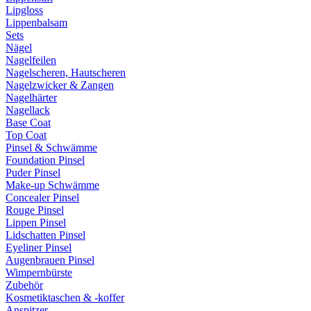
Lipgloss
Lippenbalsam
Sets
Nägel
Nagelfeilen
Nagelscheren, Hautscheren
Nagelzwicker & Zangen
Nagelhärter
Nagellack
Base Coat
Top Coat
Pinsel & Schwämme
Foundation Pinsel
Puder Pinsel
Make-up Schwämme
Concealer Pinsel
Rouge Pinsel
Lippen Pinsel
Lidschatten Pinsel
Eyeliner Pinsel
Augenbrauen Pinsel
Wimpernbürste
Zubehör
Kosmetiktaschen & -koffer
Anspitzer