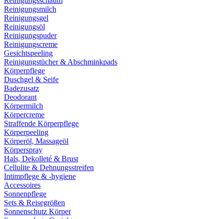
Reinigungsschaum
Reinigungsmilch
Reinigungsgel
Reinigungsöl
Reinigungspuder
Reinigungscreme
Gesichtspeeling
Reinigungstücher & Abschminkpads
Körperpflege
Duschgel & Seife
Badezusatz
Deodorant
Körpermilch
Körpercreme
Straffende Körperpflege
Körperpeeling
Körperöl, Massageöl
Körperspray
Hals, Dekolleté & Brust
Cellulite & Dehnungsstreifen
Intimpflege & -hygiene
Accessoires
Sonnenpflege
Sets & Reisegrößen
Sonnenschutz Körper