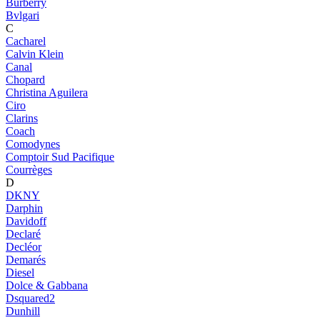
Burberry
Bvlgari
C
Cacharel
Calvin Klein
Canal
Chopard
Christina Aguilera
Ciro
Clarins
Coach
Comodynes
Comptoir Sud Pacifique
Courrèges
D
DKNY
Darphin
Davidoff
Declaré
Decléor
Demarés
Diesel
Dolce & Gabbana
Dsquared2
Dunhill