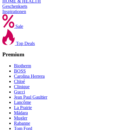
HOME & HEALTH
Geschenksets
Inspirationen
Sale
Top Deals
Premium
Biotherm
BOSS
Carolina Herrera
Chloé
Clinique
Gucci
Jean Paul Gaultier
Lancôme
La Prairie
Mádara
Mugler
Rabanne
Tom Ford