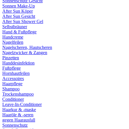
Sonnenschutz Gesicht
Sonnen Make-Up
After Sun Köper
After Sun Gesicht
After Sun Shower Gel
Selbstbräuner
Hand & Fußpflege
Handcreme
Nagelfeilen
Nagelscheren, Hautscheren
Nagelzwicker & Zangen
Pinzetten
Handdesinfektion
Fußpflege
Hornhautfeilen
Accessoires
Haarpflege
Shampoo
Trockenshampoo
Conditioner
Leave-In-Conditioner
Haarkur & -maske
Haaröle & -seren
gegen Haarausfall
Sonnenschutz