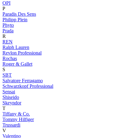
OPI
P
Paradis Des Sens
Philipp Plein
Phyto
Prada
R
REN
Ralph Lauren
Revlon Professional
Rochas
Roger & Gallet
S
SBT
Salvatore Ferragamo
Schwarzkopf Professional
Sensai
Shiseido
Skeyndor
T
Tiffany & Co.
Tommy Hilfiger
Trussardi
V
Valentino