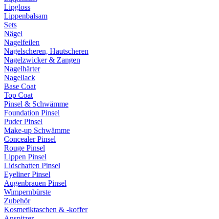
Lipgloss
Lippenbalsam
Sets
Nägel
Nagelfeilen
Nagelscheren, Hautscheren
Nagelzwicker & Zangen
Nagelhärter
Nagellack
Base Coat
Top Coat
Pinsel & Schwämme
Foundation Pinsel
Puder Pinsel
Make-up Schwämme
Concealer Pinsel
Rouge Pinsel
Lippen Pinsel
Lidschatten Pinsel
Eyeliner Pinsel
Augenbrauen Pinsel
Wimpernbürste
Zubehör
Kosmetiktaschen & -koffer
Anspitzer