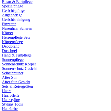
Rasur & Bartpflege
Spezialpflege
Gesichtspflege
Augenpflege
Gesichtsreinigung
Pinzetten
Nasenhaar Scheren
Körper
Herrenpflege Sets
Körperpflege
Deodorant
Duschgel
Hand & Fußpflege
Sonnenpflege
Sonnenschutz Körper
Sonnenschutz Gesicht
Selbstbräuner
After Sun
After Sun Gesicht
Sets & Reisegrößen
Haare
Haarpflege
Haarstyling
Styling Tools
Haarfarbe