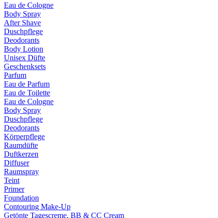
Eau de Cologne
Body Spray
After Shave
Duschpflege
Deodorants
Body Lotion
Unisex Düfte
Geschenksets
Parfum
Eau de Parfum
Eau de Toilette
Eau de Cologne
Body Spray
Duschpflege
Deodorants
Körperpflege
Raumdüfte
Duftkerzen
Diffuser
Raumspray
Teint
Primer
Foundation
Contouring Make-Up
Getönte Tagescreme, BB & CC Cream