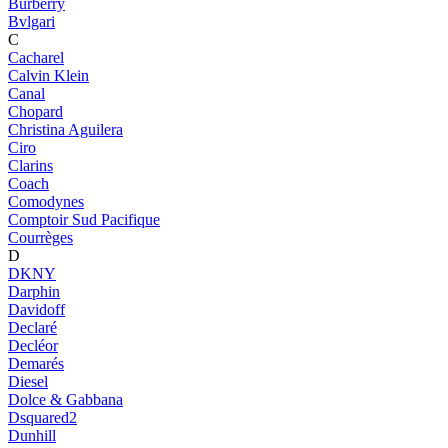
Burberry
Bvlgari
C
Cacharel
Calvin Klein
Canal
Chopard
Christina Aguilera
Ciro
Clarins
Coach
Comodynes
Comptoir Sud Pacifique
Courrèges
D
DKNY
Darphin
Davidoff
Declaré
Decléor
Demarés
Diesel
Dolce & Gabbana
Dsquared2
Dunhill