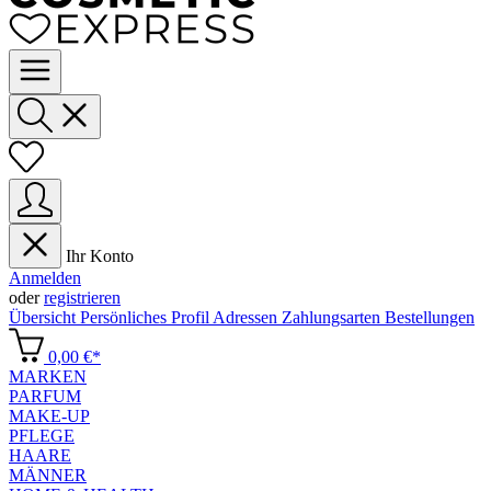
Ihr Konto
Anmelden
oder
registrieren
Übersicht
Persönliches Profil
Adressen
Zahlungsarten
Bestellungen
0,00 €*
MARKEN
PARFUM
MAKE-UP
PFLEGE
HAARE
MÄNNER