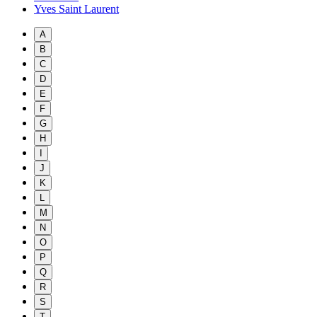
Yves Saint Laurent
A
B
C
D
E
F
G
H
I
J
K
L
M
N
O
P
Q
R
S
T