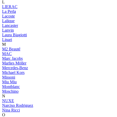
L
LIERAC
La Perla
Lacoste
Lalique
Lancaster
Lanvin
Laura Biagiotti
Linari
M
M2 Beauté
MAC
Marc Jacobs
Marlies Möller
Mercedes-Benz
Michael Kors
Missoni
Miu Miu
Montblanc
Moschino
N
NUXE
Narciso Rodriguez
Nina Ricci
O