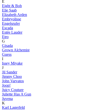
E
Eight & Bob
Elie Saab
Elizabeth Arden
Embryolisse
Engelsrufer
Escada
Estée Lauder
Etro
G
Gisada
Grown Alchemist
Guess
I
Issey Miyake
J
Jil Sander
Jimmy Choo
John Varvatos
Joop!
Juicy Couture
Juliette Has A Gun
Juvena
K
Karl Lagerfeld