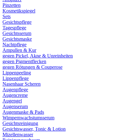
Pinzetten
Kosmetikspiegel
Sets
Gesichtspflege
Tagespflege
Gesichtsserum
Gesichtsmaske
Nachtpflege
Ampullen & Kur
gegen Pickel, Akne & Unreinheiten
gegen Pigmentflecken
gegen Rötungen & Couperose
Lippenpeeling
Lippenpflege
Nasenhaar Scheren
Augenpflege
Augencreme
Augengel
Augenserum
Augenmaske & Pads
Wimpernwachstumsserum
Gesichtsreinigung
Gesichtswasser, Tonic & Lotion
Mizellenwasser