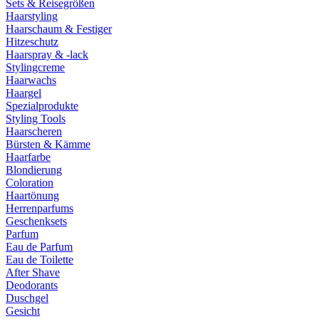
Sets & Reisegrößen
Haarstyling
Haarschaum & Festiger
Hitzeschutz
Haarspray & -lack
Stylingcreme
Haarwachs
Haargel
Spezialprodukte
Styling Tools
Haarscheren
Bürsten & Kämme
Haarfarbe
Blondierung
Coloration
Haartönung
Herrenparfums
Geschenksets
Parfum
Eau de Parfum
Eau de Toilette
After Shave
Deodorants
Duschgel
Gesicht