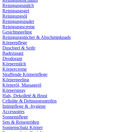
Reinigungsschaum
Reinigungsmilch
Reinigungsgel
Reinigungsöl
Reinigungspuder
Reinigungscreme
Gesichtspeeling
Reinigungstücher & Abschminkpads
Körperpflege
Duschgel & Seife
Badezusatz
Deodorant
Körpermilch
Körpercreme
Straffende Körperpflege
Körperpeeling
Körperöl, Massageöl
Körperspray
Hals, Dekolleté & Brust
Cellulite & Dehnungsstreifen
Intimpflege & -hygiene
Accessoires
Sonnenpflege
Sets & Reisegrößen
Sonnenschutz Körper