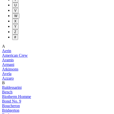
U
V
W
X
Y
Z
#
A
Aerin
American Crew
Aramis
Armani
Atkinsons
Avela
Azzaro
B
Baldessarini
Bench
Biotherm Homme
Bond No. 9
Boucheron
Bridgerton