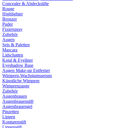
Concealer & Abdeckstifte
Rouge
Highlighter
Bronzer
Puder
Fixierspray
Zubehör
Augen
Sets & Paletten
Mascara
Lidschatten
Kajal & Eyeliner
Eyeshadow Base
Augen Make-up Entferner
Wimpern-Wachstumsserum
Künstliche Wimpern
Wimpernzange
Zubehör
Augenbrauen
Augenbrauenstift
Augenbrauengel
Pinzetten
Lippen
Konturenstift
Lippenstift