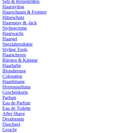
Sets & Reisegrößen
Haarstyling
Haarschaum & Festiger
Hitzeschutz
Haarspray & -lack
Stylingcreme
Haarwachs
Haargel
Spezialprodukte
Styling Tools
Haarscheren
Bürsten & Kämme
Haarfarbe
Blondierung
Coloration
Haartönung
Herrenparfums
Geschenksets
Parfum
Eau de Parfum
Eau de Toilette
After Shave
Deodorants
Duschgel
Gesicht