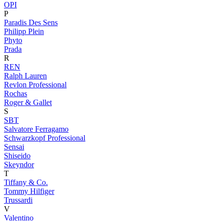
OPI
P
Paradis Des Sens
Philipp Plein
Phyto
Prada
R
REN
Ralph Lauren
Revlon Professional
Rochas
Roger & Gallet
S
SBT
Salvatore Ferragamo
Schwarzkopf Professional
Sensai
Shiseido
Skeyndor
T
Tiffany & Co.
Tommy Hilfiger
Trussardi
V
Valentino