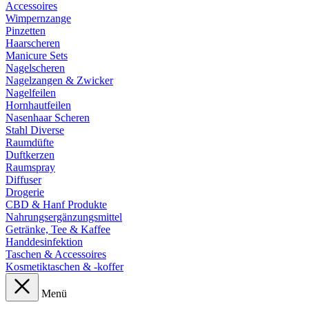
Accessoires
Wimpernzange
Pinzetten
Haarscheren
Manicure Sets
Nagelscheren
Nagelzangen & Zwicker
Nagelfeilen
Hornhautfeilen
Nasenhaar Scheren
Stahl Diverse
Raumdüfte
Duftkerzen
Raumspray
Diffuser
Drogerie
CBD & Hanf Produkte
Nahrungsergänzungsmittel
Getränke, Tee & Kaffee
Handdesinfektion
Taschen & Accessoires
Kosmetiktaschen & -koffer
Menü