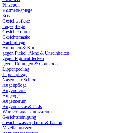
Pinzetten
Kosmetikspiegel
Sets
Gesichtspflege
Tagespflege
Gesichtsserum
Gesichtsmaske
Nachtpflege
Ampullen & Kur
gegen Pickel, Akne & Unreinheiten
gegen Pigmentflecken
gegen Rötungen & Couperose
Lippenpeeling
Lippenpflege
Nasenhaar Scheren
Augenpflege
Augencreme
Augengel
Augenserum
Augenmaske & Pads
Wimpernwachstumsserum
Gesichtsreinigung
Gesichtswasser, Tonic & Lotion
Mizellenwasser