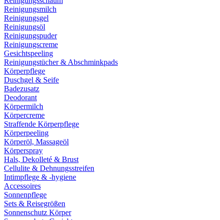
Reinigungsschaum
Reinigungsmilch
Reinigungsgel
Reinigungsöl
Reinigungspuder
Reinigungscreme
Gesichtspeeling
Reinigungstücher & Abschminkpads
Körperpflege
Duschgel & Seife
Badezusatz
Deodorant
Körpermilch
Körpercreme
Straffende Körperpflege
Körperpeeling
Körperöl, Massageöl
Körperspray
Hals, Dekolleté & Brust
Cellulite & Dehnungsstreifen
Intimpflege & -hygiene
Accessoires
Sonnenpflege
Sets & Reisegrößen
Sonnenschutz Körper