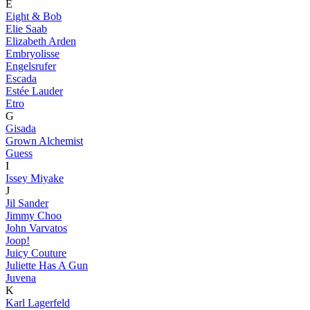
E
Eight & Bob
Elie Saab
Elizabeth Arden
Embryolisse
Engelsrufer
Escada
Estée Lauder
Etro
G
Gisada
Grown Alchemist
Guess
I
Issey Miyake
J
Jil Sander
Jimmy Choo
John Varvatos
Joop!
Juicy Couture
Juliette Has A Gun
Juvena
K
Karl Lagerfeld