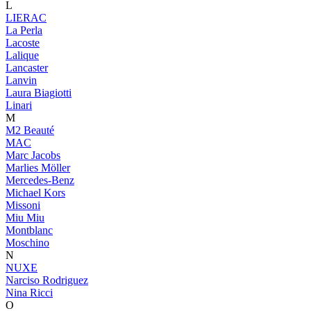
L
LIERAC
La Perla
Lacoste
Lalique
Lancaster
Lanvin
Laura Biagiotti
Linari
M
M2 Beauté
MAC
Marc Jacobs
Marlies Möller
Mercedes-Benz
Michael Kors
Missoni
Miu Miu
Montblanc
Moschino
N
NUXE
Narciso Rodriguez
Nina Ricci
O