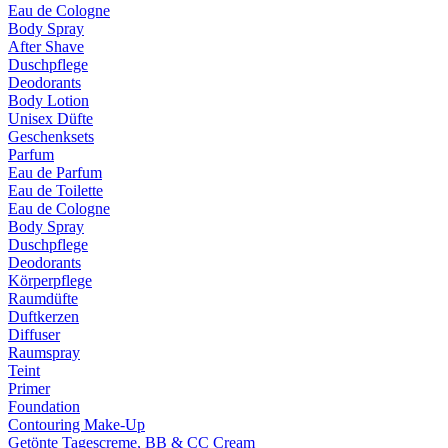
Eau de Cologne
Body Spray
After Shave
Duschpflege
Deodorants
Body Lotion
Unisex Düfte
Geschenksets
Parfum
Eau de Parfum
Eau de Toilette
Eau de Cologne
Body Spray
Duschpflege
Deodorants
Körperpflege
Raumdüfte
Duftkerzen
Diffuser
Raumspray
Teint
Primer
Foundation
Contouring Make-Up
Getönte Tagescreme, BB & CC Cream