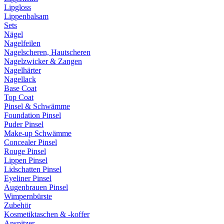
Lipgloss
Lippenbalsam
Sets
Nägel
Nagelfeilen
Nagelscheren, Hautscheren
Nagelzwicker & Zangen
Nagelhärter
Nagellack
Base Coat
Top Coat
Pinsel & Schwämme
Foundation Pinsel
Puder Pinsel
Make-up Schwämme
Concealer Pinsel
Rouge Pinsel
Lippen Pinsel
Lidschatten Pinsel
Eyeliner Pinsel
Augenbrauen Pinsel
Wimpernbürste
Zubehör
Kosmetiktaschen & -koffer
Anspitzer