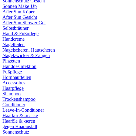
Sonnenschutz Gesicht
Sonnen Make-Up
After Sun Köper
After Sun Gesicht
After Sun Shower Gel
Selbstbräuner
Hand & Fußpflege
Handcreme
Nagelfeilen
Nagelscheren, Hautscheren
Nagelzwicker & Zangen
Pinzetten
Handdesinfektion
Fußpflege
Hornhautfeilen
Accessoires
Haarpflege
Shampoo
Trockenshampoo
Conditioner
Leave-In-Conditioner
Haarkur & -maske
Haaröle & -seren
gegen Haarausfall
Sonnenschutz