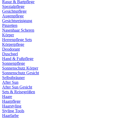
Rasur & Bartpflege
Spezialpflege
Gesichtspflege
Augenpflege
Gesichtsreinigung
Pinzetten
Nasenhaar Scheren
Körper
Herrenpflege Sets
Körperpflege
Deodorant
Duschgel
Hand & Fußpflege
Sonnenpflege
Sonnenschutz Körper
Sonnenschutz Gesicht
Selbstbräuner
After Sun
After Sun Gesicht
Sets & Reisegrößen
Haare
Haarpflege
Haarstyling
Styling Tools
Haarfarbe