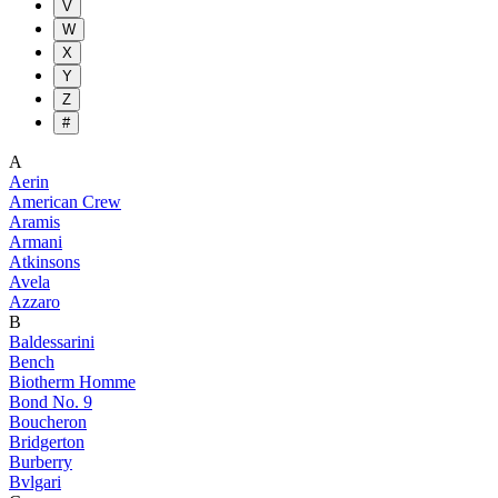
V
W
X
Y
Z
#
A
Aerin
American Crew
Aramis
Armani
Atkinsons
Avela
Azzaro
B
Baldessarini
Bench
Biotherm Homme
Bond No. 9
Boucheron
Bridgerton
Burberry
Bvlgari