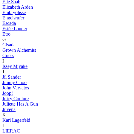
Elie Saab
Elizabeth Arden
Embryolisse
Engelsrufer
Escada
Estée Lauder
Etro
G
Gisada
Grown Alchemist
Guess
I
Issey Miyake
J
Jil Sander
Jimmy Choo
John Varvatos
Joop!
Juicy Couture
Juliette Has A Gun
Juvena
K
Karl Lagerfeld
L
LIERAC