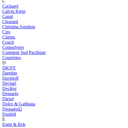
C
Cacharel
Calvin Klein
Canal
Chopard
Christina Aguilera
Ciro
Clarins
Coach
Comodynes
Comptoir Sud Pacifique
Courrèges
D
DKNY
Darphin
Davidoff
Declaré
Decléor
Demarés
Diesel
Dolce & Gabbana
Dsquared2
Dunhill
E
Eight & Bob