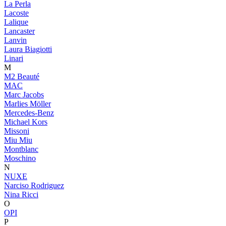
La Perla
Lacoste
Lalique
Lancaster
Lanvin
Laura Biagiotti
Linari
M
M2 Beauté
MAC
Marc Jacobs
Marlies Möller
Mercedes-Benz
Michael Kors
Missoni
Miu Miu
Montblanc
Moschino
N
NUXE
Narciso Rodriguez
Nina Ricci
O
OPI
P