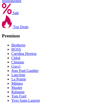
Inspirationen
Sale
Top Deals
Premium
Biotherm
BOSS
Carolina Herrera
Chloé
Clinique
Gucci
Jean Paul Gaultier
Lancôme
La Prairie
Mádara
Mugler
Rabanne
Tom Ford
Yves Saint Laurent