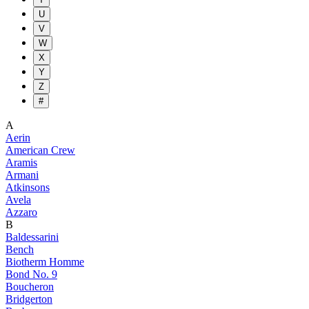
U
V
W
X
Y
Z
#
A
Aerin
American Crew
Aramis
Armani
Atkinsons
Avela
Azzaro
B
Baldessarini
Bench
Biotherm Homme
Bond No. 9
Boucheron
Bridgerton