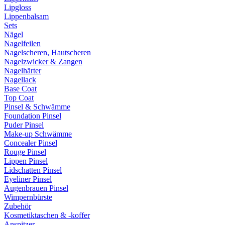
Lipgloss
Lippenbalsam
Sets
Nägel
Nagelfeilen
Nagelscheren, Hautscheren
Nagelzwicker & Zangen
Nagelhärter
Nagellack
Base Coat
Top Coat
Pinsel & Schwämme
Foundation Pinsel
Puder Pinsel
Make-up Schwämme
Concealer Pinsel
Rouge Pinsel
Lippen Pinsel
Lidschatten Pinsel
Eyeliner Pinsel
Augenbrauen Pinsel
Wimpernbürste
Zubehör
Kosmetiktaschen & -koffer
Anspitzer