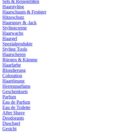
Sets & Reisegrößen
Haarstyling
Haarschaum & Festiger
Hitzeschutz
Haarspray & -lack
Stylingcreme
Haarwachs
Haargel
Spezialprodukte
Styling Tools
Haarscheren
Bürsten & Kämme
Haarfarbe
Blondierung
Coloration
Haartönung
Herrenparfums
Geschenksets
Parfum
Eau de Parfum
Eau de Toilette
After Shave
Deodorants
Duschgel
Gesicht