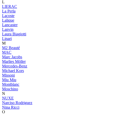
L
LIERAC
La Perla
Lacoste
Lalique
Lancaster
Lanvin
Laura Biagiotti
Linari
M
M2 Beauté
MAC
Marc Jacobs
Marlies Möller
Mercedes-Benz
Michael Kors
Missoni
Miu Miu
Montblanc
Moschino
N
NUXE
Narciso Rodriguez
Nina Ricci
O