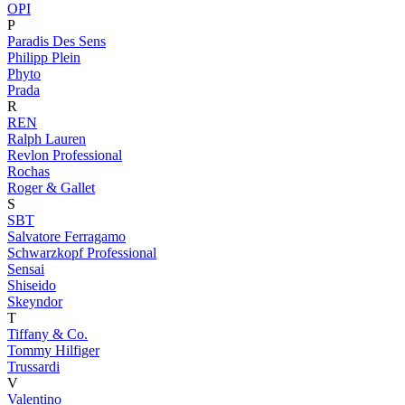
OPI
P
Paradis Des Sens
Philipp Plein
Phyto
Prada
R
REN
Ralph Lauren
Revlon Professional
Rochas
Roger & Gallet
S
SBT
Salvatore Ferragamo
Schwarzkopf Professional
Sensai
Shiseido
Skeyndor
T
Tiffany & Co.
Tommy Hilfiger
Trussardi
V
Valentino