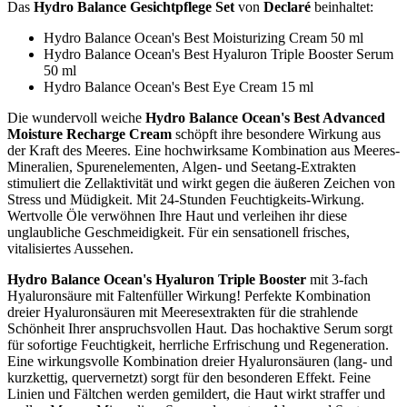
Das
Hydro Balance Gesichtpflege Set
von
Declaré
beinhaltet:
Hydro Balance Ocean's Best Moisturizing Cream 50 ml
Hydro Balance Ocean's Best Hyaluron Triple Booster Serum
50 ml
Hydro Balance Ocean's Best Eye Cream 15 ml
Die wundervoll weiche
Hydro Balance Ocean's Best Advanced
Moisture Recharge Cream
schöpft ihre besondere Wirkung aus
der Kraft des Meeres. Eine hochwirksame Kombination aus Meeres-
Mineralien, Spurenelementen, Algen- und Seetang-Extrakten
stimuliert die Zellaktivität und wirkt gegen die äußeren Zeichen von
Stress und Müdigkeit. Mit 24-Stunden Feuchtigkeits-Wirkung.
Wertvolle Öle verwöhnen Ihre Haut und verleihen ihr diese
unglaubliche Geschmeidigkeit. Für ein sensationell frisches,
vitalisiertes Aussehen.
Hydro Balance Ocean's Hyaluron Triple Booster
mit 3-fach
Hyaluronsäure mit Faltenfüller Wirkung! Perfekte Kombination
dreier Hyaluronsäuren mit Meeresextrakten für die strahlende
Schönheit Ihrer anspruchsvollen Haut. Das hochaktive Serum sorgt
für sofortige Feuchtigkeit, herrliche Erfrischung und Regeneration.
Eine wirkungsvolle Kombination dreier Hyaluronsäuren (lang- und
kurzkettig, quervernetzt) sorgt für den besonderen Effekt. Feine
Linien und Fältchen werden gemildert, die Haut wirkt straffer und