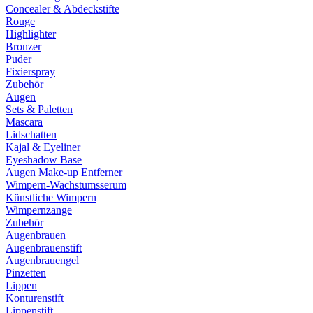
Concealer & Abdeckstifte
Rouge
Highlighter
Bronzer
Puder
Fixierspray
Zubehör
Augen
Sets & Paletten
Mascara
Lidschatten
Kajal & Eyeliner
Eyeshadow Base
Augen Make-up Entferner
Wimpern-Wachstumsserum
Künstliche Wimpern
Wimpernzange
Zubehör
Augenbrauen
Augenbrauenstift
Augenbrauengel
Pinzetten
Lippen
Konturenstift
Lippenstift