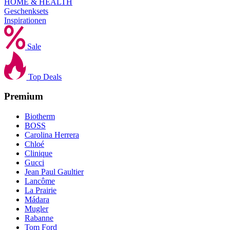
HOME & HEALTH
Geschenksets
Inspirationen
Sale
Top Deals
Premium
Biotherm
BOSS
Carolina Herrera
Chloé
Clinique
Gucci
Jean Paul Gaultier
Lancôme
La Prairie
Mádara
Mugler
Rabanne
Tom Ford