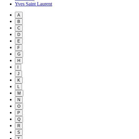
Yves Saint Laurent
A
B
C
D
E
F
G
H
I
J
K
L
M
N
O
P
Q
R
S
T