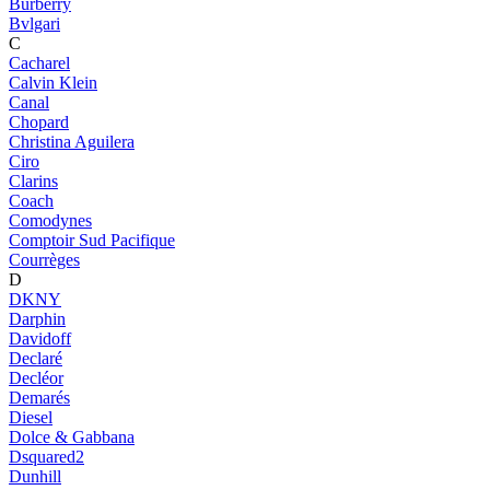
Burberry
Bvlgari
C
Cacharel
Calvin Klein
Canal
Chopard
Christina Aguilera
Ciro
Clarins
Coach
Comodynes
Comptoir Sud Pacifique
Courrèges
D
DKNY
Darphin
Davidoff
Declaré
Decléor
Demarés
Diesel
Dolce & Gabbana
Dsquared2
Dunhill