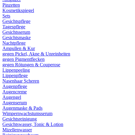
Pinzetten
Kosmetikspiegel
Sets
Gesichtspflege
Tagespflege
Gesichtsserum
Gesichtsmaske
Nachtpflege
Ampullen & Kur
gegen Pickel, Akne & Unreinheiten
gegen Pigmentflecken
gegen Rötungen & Couperose
Lippenpeeling
Lippenpflege
Nasenhaar Scheren
Augenpflege
Augencreme
Augengel
Augenserum
Augenmaske & Pads
Wimpernwachstumsserum
Gesichtsreinigung
Gesichtswasser, Tonic & Lotion
Mizellenwasser