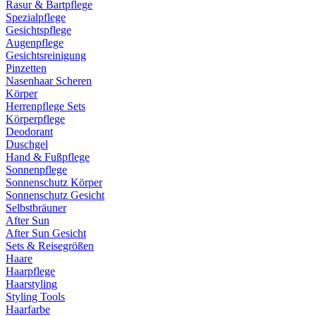
Rasur & Bartpflege
Spezialpflege
Gesichtspflege
Augenpflege
Gesichtsreinigung
Pinzetten
Nasenhaar Scheren
Körper
Herrenpflege Sets
Körperpflege
Deodorant
Duschgel
Hand & Fußpflege
Sonnenpflege
Sonnenschutz Körper
Sonnenschutz Gesicht
Selbstbräuner
After Sun
After Sun Gesicht
Sets & Reisegrößen
Haare
Haarpflege
Haarstyling
Styling Tools
Haarfarbe