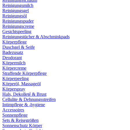
Reinigungsschaum
Reinigungsmilch
Reinigungsgel
Reinigungsöl
Reinigungspuder
Reinigungscreme
Gesichtspeeling
Reinigungstücher & Abschminkpads
Körperpflege
Duschgel & Seife
Badezusatz
Deodorant
Körpermilch
Körpercreme
Straffende Körperpflege
Körperpeeling
Körperöl, Massageöl
Körperspray
Hals, Dekolleté & Brust
Cellulite & Dehnungsstreifen
Intimpflege & -hygiene
Accessoires
Sonnenpflege
Sets & Reisegrößen
Sonnenschutz Körper