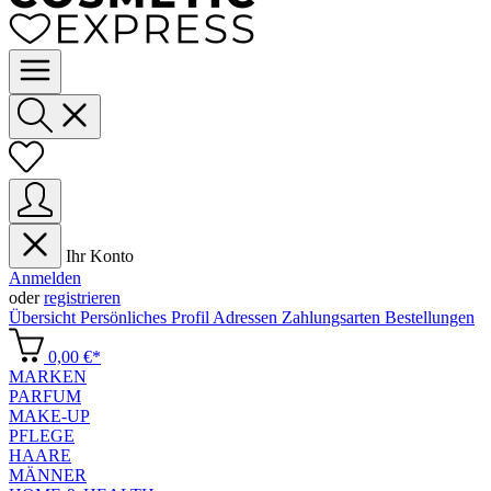
Ihr Konto
Anmelden
oder
registrieren
Übersicht
Persönliches Profil
Adressen
Zahlungsarten
Bestellungen
0,00 €*
MARKEN
PARFUM
MAKE-UP
PFLEGE
HAARE
MÄNNER