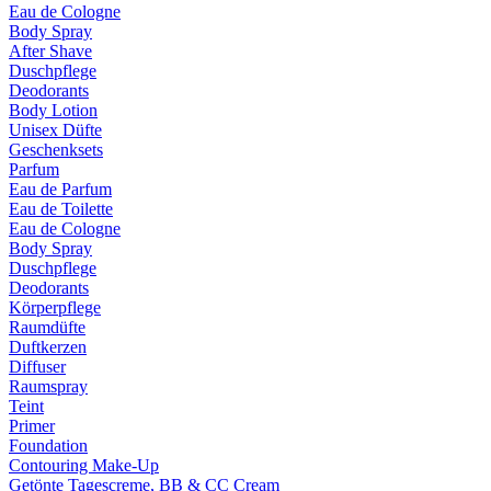
Eau de Cologne
Body Spray
After Shave
Duschpflege
Deodorants
Body Lotion
Unisex Düfte
Geschenksets
Parfum
Eau de Parfum
Eau de Toilette
Eau de Cologne
Body Spray
Duschpflege
Deodorants
Körperpflege
Raumdüfte
Duftkerzen
Diffuser
Raumspray
Teint
Primer
Foundation
Contouring Make-Up
Getönte Tagescreme, BB & CC Cream