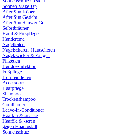
Sonnenschutz Gesicht
Sonnen Make-Up
After Sun Köper
After Sun Gesicht
After Sun Shower Gel
Selbstbräuner
Hand & Fußpflege
Handcreme
Nagelfeilen
Nagelscheren, Hautscheren
Nagelzwicker & Zangen
Pinzetten
Handdesinfektion
Fußpflege
Hornhautfeilen
Accessoires
Haarpflege
Shampoo
Trockenshampoo
Conditioner
Leave-In-Conditioner
Haarkur & -maske
Haaröle & -seren
gegen Haarausfall
Sonnenschutz