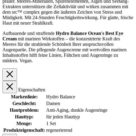
praller. Meeres-Mineralien, Spurenelementen, Algen und Seetang-
Extrakten unterstützen die Zellaktivität und wirken zusammen mit
dem src™ complex gegen die äußeren Zeichen von Stress und
Müdigkeit. Mit 24-Stunden Feuchtigkeitswirkung. Für glatte, frische
Haut mit neuer Strahlkraft.
Aufbauende und straffende
Hydro Balance Ocean's Best Eye
Cream
mit marinen Wirkstoffen – die konzentrierte Kraft des
Meeres für die strahlende Schönheit Ihrer anspruchsvollen
Augenpartie. Die pflegende Augencreme mit wertvollen marinen
Inhaltsstoffen hilft feine Linien, Fältchen und Augenringe zu
mildern. Vegan.
Eigenschaften
Markenlinie:
Hydro Balance
Geschlecht:
Damen
Hautproblem:
Anti-Aging
, dunkle Augenringe
Hauttyp:
für jeden Hauttyp
Menge:
1 Set
Produkteigenschaft:
regenerierend