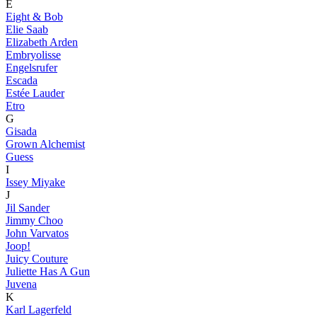
E
Eight & Bob
Elie Saab
Elizabeth Arden
Embryolisse
Engelsrufer
Escada
Estée Lauder
Etro
G
Gisada
Grown Alchemist
Guess
I
Issey Miyake
J
Jil Sander
Jimmy Choo
John Varvatos
Joop!
Juicy Couture
Juliette Has A Gun
Juvena
K
Karl Lagerfeld