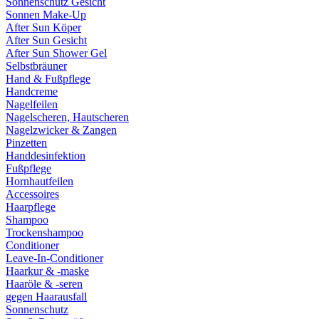
Sonnenschutz Gesicht
Sonnen Make-Up
After Sun Köper
After Sun Gesicht
After Sun Shower Gel
Selbstbräuner
Hand & Fußpflege
Handcreme
Nagelfeilen
Nagelscheren, Hautscheren
Nagelzwicker & Zangen
Pinzetten
Handdesinfektion
Fußpflege
Hornhautfeilen
Accessoires
Haarpflege
Shampoo
Trockenshampoo
Conditioner
Leave-In-Conditioner
Haarkur & -maske
Haaröle & -seren
gegen Haarausfall
Sonnenschutz