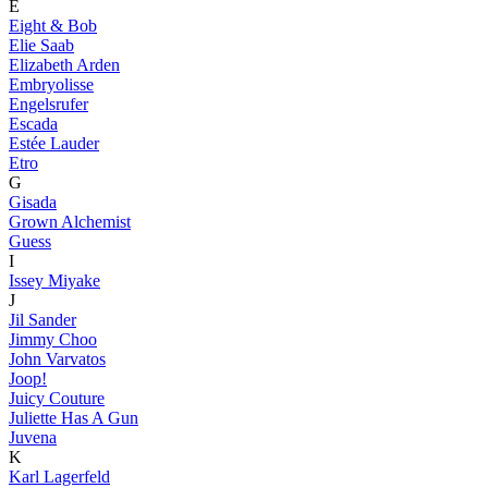
E
Eight & Bob
Elie Saab
Elizabeth Arden
Embryolisse
Engelsrufer
Escada
Estée Lauder
Etro
G
Gisada
Grown Alchemist
Guess
I
Issey Miyake
J
Jil Sander
Jimmy Choo
John Varvatos
Joop!
Juicy Couture
Juliette Has A Gun
Juvena
K
Karl Lagerfeld