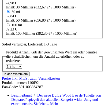
24,98 €
Inhalt:
30 Milliliter
(832,67 €* / 1000 Milliliter)
50 ml
32,84 €
Inhalt:
50 Milliliter
(656,80 €* / 1000 Milliliter)
100 ml
39,23 €
Inhalt:
100 Milliliter
(392,30 €* / 1000 Milliliter)
Sofort verfügbar, Lieferzeit: 1-3 Tage
Produkt Anzahl: Gib den gewünschten Wert ein oder benutze
die Schaltflächen, um die Anzahl zu erhöhen oder zu
reduzieren.
In den Warenkorb
Preise inkl. MwSt. zzgl. Versandkosten
Produktnummer:
110692
Ean-Code: 8011003864287
Beschreibung
Der neue Duft 2 Wood Eau de Toilette von
Dsquared² spiegelt den aktuellen Zeitgeist wider: Jung und
extrem positiv. Sie lebe…
Mehr