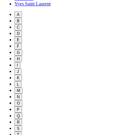
Yves Saint Laurent
A
B
C
D
E
F
G
H
I
J
K
L
M
N
O
P
Q
R
S
T