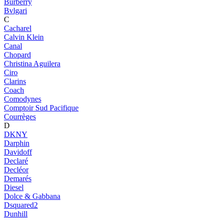
Burberry
Bvlgari
C
Cacharel
Calvin Klein
Canal
Chopard
Christina Aguilera
Ciro
Clarins
Coach
Comodynes
Comptoir Sud Pacifique
Courrèges
D
DKNY
Darphin
Davidoff
Declaré
Decléor
Demarés
Diesel
Dolce & Gabbana
Dsquared2
Dunhill