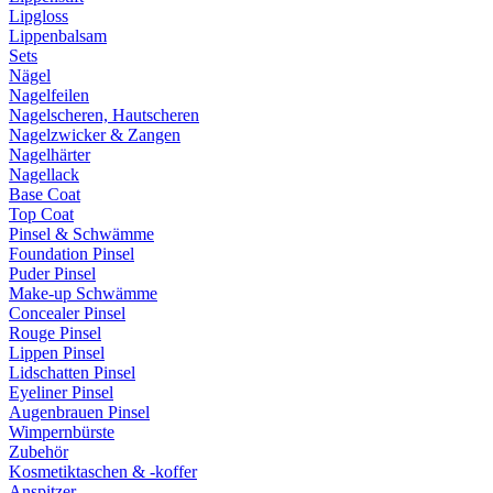
Lipgloss
Lippenbalsam
Sets
Nägel
Nagelfeilen
Nagelscheren, Hautscheren
Nagelzwicker & Zangen
Nagelhärter
Nagellack
Base Coat
Top Coat
Pinsel & Schwämme
Foundation Pinsel
Puder Pinsel
Make-up Schwämme
Concealer Pinsel
Rouge Pinsel
Lippen Pinsel
Lidschatten Pinsel
Eyeliner Pinsel
Augenbrauen Pinsel
Wimpernbürste
Zubehör
Kosmetiktaschen & -koffer
Anspitzer