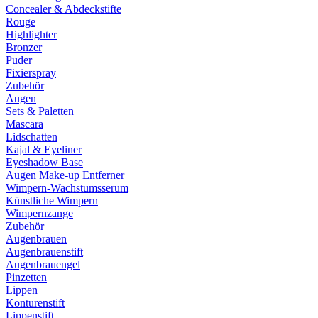
Concealer & Abdeckstifte
Rouge
Highlighter
Bronzer
Puder
Fixierspray
Zubehör
Augen
Sets & Paletten
Mascara
Lidschatten
Kajal & Eyeliner
Eyeshadow Base
Augen Make-up Entferner
Wimpern-Wachstumsserum
Künstliche Wimpern
Wimpernzange
Zubehör
Augenbrauen
Augenbrauenstift
Augenbrauengel
Pinzetten
Lippen
Konturenstift
Lippenstift