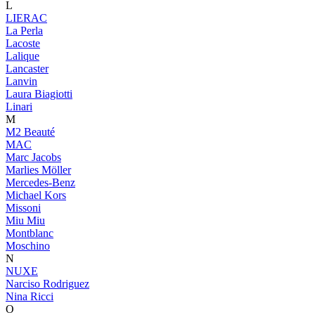
L
LIERAC
La Perla
Lacoste
Lalique
Lancaster
Lanvin
Laura Biagiotti
Linari
M
M2 Beauté
MAC
Marc Jacobs
Marlies Möller
Mercedes-Benz
Michael Kors
Missoni
Miu Miu
Montblanc
Moschino
N
NUXE
Narciso Rodriguez
Nina Ricci
O