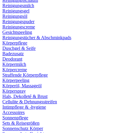
Reinigungsschaum
Reinigungsmilch
Reinigungsgel
Reinigungsöl
Reinigungspuder
Reinigungscreme
Gesichtspeeling
Reinigungstücher & Abschminkpads
Körperpflege
Duschgel & Seife
Badezusatz
Deodorant
Körpermilch
Körpercreme
Straffende Körperpflege
Körperpeeling
Körperöl, Massageöl
Körperspray
Hals, Dekolleté & Brust
Cellulite & Dehnungsstreifen
Intimpflege & -hygiene
Accessoires
Sonnenpflege
Sets & Reisegrößen
Sonnenschutz Körper