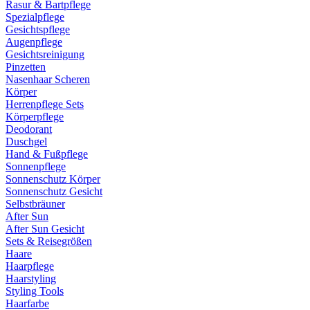
Rasur & Bartpflege
Spezialpflege
Gesichtspflege
Augenpflege
Gesichtsreinigung
Pinzetten
Nasenhaar Scheren
Körper
Herrenpflege Sets
Körperpflege
Deodorant
Duschgel
Hand & Fußpflege
Sonnenpflege
Sonnenschutz Körper
Sonnenschutz Gesicht
Selbstbräuner
After Sun
After Sun Gesicht
Sets & Reisegrößen
Haare
Haarpflege
Haarstyling
Styling Tools
Haarfarbe