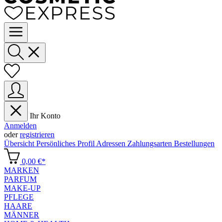
Ihr Konto
Anmelden
oder
registrieren
Übersicht
Persönliches Profil
Adressen
Zahlungsarten
Bestellungen
0,00 €*
MARKEN
PARFUM
MAKE-UP
PFLEGE
HAARE
MÄNNER