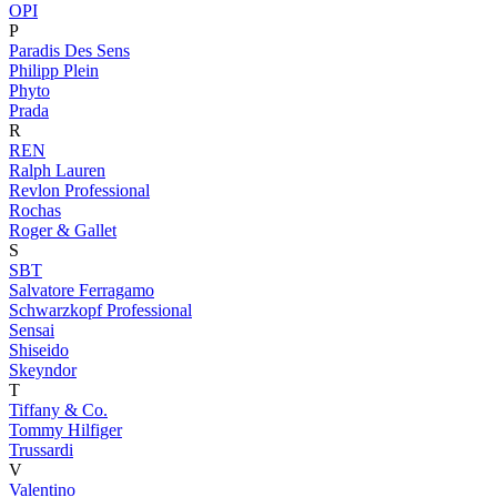
OPI
P
Paradis Des Sens
Philipp Plein
Phyto
Prada
R
REN
Ralph Lauren
Revlon Professional
Rochas
Roger & Gallet
S
SBT
Salvatore Ferragamo
Schwarzkopf Professional
Sensai
Shiseido
Skeyndor
T
Tiffany & Co.
Tommy Hilfiger
Trussardi
V
Valentino