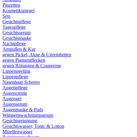
Pinzetten
Kosmetikspiegel
Sets
Gesichtspflege
Tagespflege
Gesichtsserum
Gesichtsmaske
Nachtpflege
Ampullen & Kur
gegen Pickel, Akne & Unreinheiten
gegen Pigmentflecken
gegen Rötungen & Couperose
Lippenpeeling
Lippenpflege
Nasenhaar Scheren
Augenpflege
Augencreme
Augengel
Augenserum
Augenmaske & Pads
Wimpernwachstumsserum
Gesichtsreinigung
Gesichtswasser, Tonic & Lotion
Mizellenwasser