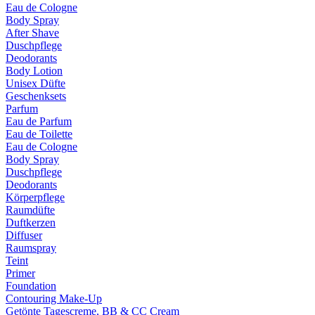
Eau de Cologne
Body Spray
After Shave
Duschpflege
Deodorants
Body Lotion
Unisex Düfte
Geschenksets
Parfum
Eau de Parfum
Eau de Toilette
Eau de Cologne
Body Spray
Duschpflege
Deodorants
Körperpflege
Raumdüfte
Duftkerzen
Diffuser
Raumspray
Teint
Primer
Foundation
Contouring Make-Up
Getönte Tagescreme, BB & CC Cream