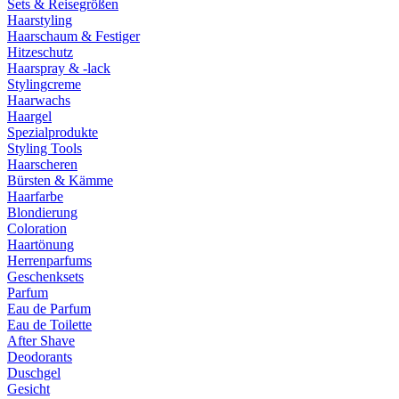
Sets & Reisegrößen
Haarstyling
Haarschaum & Festiger
Hitzeschutz
Haarspray & -lack
Stylingcreme
Haarwachs
Haargel
Spezialprodukte
Styling Tools
Haarscheren
Bürsten & Kämme
Haarfarbe
Blondierung
Coloration
Haartönung
Herrenparfums
Geschenksets
Parfum
Eau de Parfum
Eau de Toilette
After Shave
Deodorants
Duschgel
Gesicht