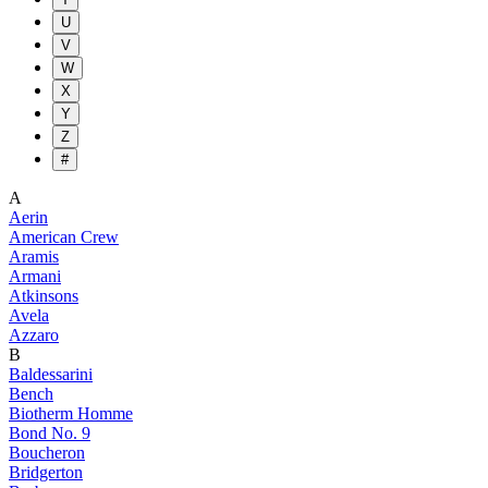
U
V
W
X
Y
Z
#
A
Aerin
American Crew
Aramis
Armani
Atkinsons
Avela
Azzaro
B
Baldessarini
Bench
Biotherm Homme
Bond No. 9
Boucheron
Bridgerton