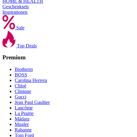
HOME & HEALTH
Geschenksets
Inspirationen
Sale
Top Deals
Premium
Biotherm
BOSS
Carolina Herrera
Chloé
Clinique
Gucci
Jean Paul Gaultier
Lancôme
La Prairie
Mádara
Mugler
Rabanne
Tom Ford