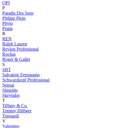
OPI
P
Paradis Des Sens
Philipp Plein
Phyto
Prada
R
REN
Ralph Lauren
Revlon Professional
Rochas
Roger & Gallet
S
SBT
Salvatore Ferragamo
Schwarzkopf Professional
Sensai
Shiseido
Skeyndor
T
Tiffany & Co.
Tommy Hilfiger
Trussardi
V
Valentino