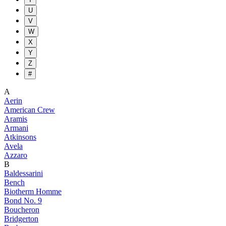
U
V
W
X
Y
Z
#
A
Aerin
American Crew
Aramis
Armani
Atkinsons
Avela
Azzaro
B
Baldessarini
Bench
Biotherm Homme
Bond No. 9
Boucheron
Bridgerton