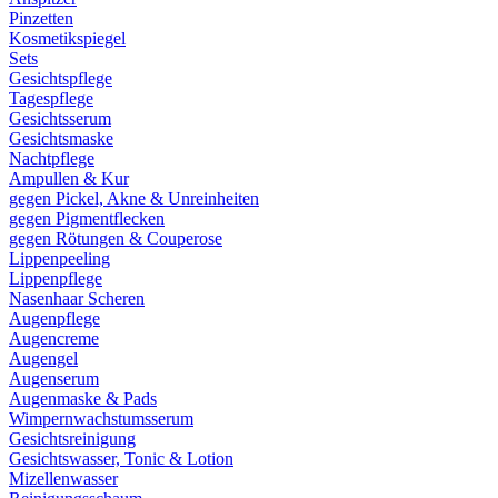
Pinzetten
Kosmetikspiegel
Sets
Gesichtspflege
Tagespflege
Gesichtsserum
Gesichtsmaske
Nachtpflege
Ampullen & Kur
gegen Pickel, Akne & Unreinheiten
gegen Pigmentflecken
gegen Rötungen & Couperose
Lippenpeeling
Lippenpflege
Nasenhaar Scheren
Augenpflege
Augencreme
Augengel
Augenserum
Augenmaske & Pads
Wimpernwachstumsserum
Gesichtsreinigung
Gesichtswasser, Tonic & Lotion
Mizellenwasser