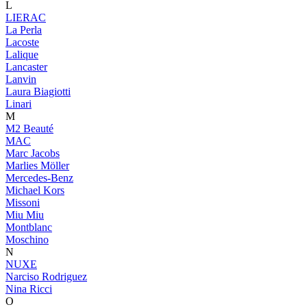
L
LIERAC
La Perla
Lacoste
Lalique
Lancaster
Lanvin
Laura Biagiotti
Linari
M
M2 Beauté
MAC
Marc Jacobs
Marlies Möller
Mercedes-Benz
Michael Kors
Missoni
Miu Miu
Montblanc
Moschino
N
NUXE
Narciso Rodriguez
Nina Ricci
O