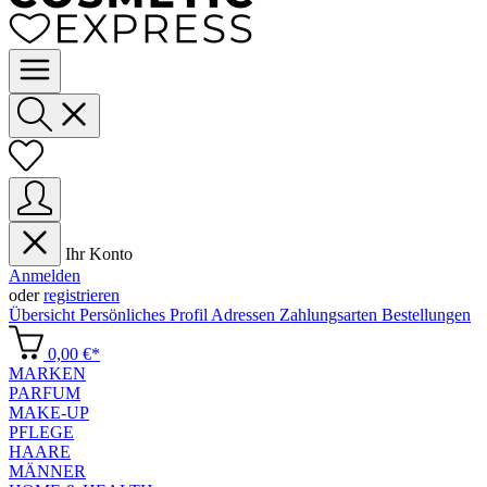
Ihr Konto
Anmelden
oder
registrieren
Übersicht
Persönliches Profil
Adressen
Zahlungsarten
Bestellungen
0,00 €*
MARKEN
PARFUM
MAKE-UP
PFLEGE
HAARE
MÄNNER