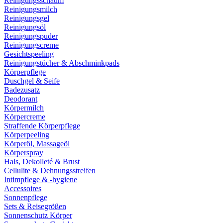
Reinigungsschaum
Reinigungsmilch
Reinigungsgel
Reinigungsöl
Reinigungspuder
Reinigungscreme
Gesichtspeeling
Reinigungstücher & Abschminkpads
Körperpflege
Duschgel & Seife
Badezusatz
Deodorant
Körpermilch
Körpercreme
Straffende Körperpflege
Körperpeeling
Körperöl, Massageöl
Körperspray
Hals, Dekolleté & Brust
Cellulite & Dehnungsstreifen
Intimpflege & -hygiene
Accessoires
Sonnenpflege
Sets & Reisegrößen
Sonnenschutz Körper