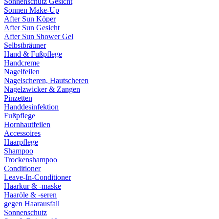
Sonnenschutz Gesicht
Sonnen Make-Up
After Sun Köper
After Sun Gesicht
After Sun Shower Gel
Selbstbräuner
Hand & Fußpflege
Handcreme
Nagelfeilen
Nagelscheren, Hautscheren
Nagelzwicker & Zangen
Pinzetten
Handdesinfektion
Fußpflege
Hornhautfeilen
Accessoires
Haarpflege
Shampoo
Trockenshampoo
Conditioner
Leave-In-Conditioner
Haarkur & -maske
Haaröle & -seren
gegen Haarausfall
Sonnenschutz