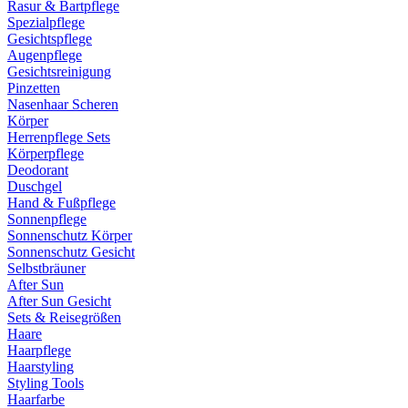
Rasur & Bartpflege
Spezialpflege
Gesichtspflege
Augenpflege
Gesichtsreinigung
Pinzetten
Nasenhaar Scheren
Körper
Herrenpflege Sets
Körperpflege
Deodorant
Duschgel
Hand & Fußpflege
Sonnenpflege
Sonnenschutz Körper
Sonnenschutz Gesicht
Selbstbräuner
After Sun
After Sun Gesicht
Sets & Reisegrößen
Haare
Haarpflege
Haarstyling
Styling Tools
Haarfarbe