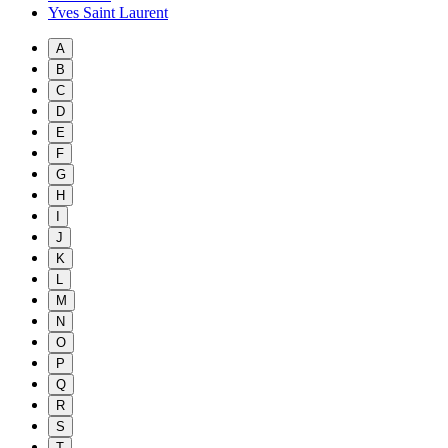
Yves Saint Laurent
A
B
C
D
E
F
G
H
I
J
K
L
M
N
O
P
Q
R
S
T