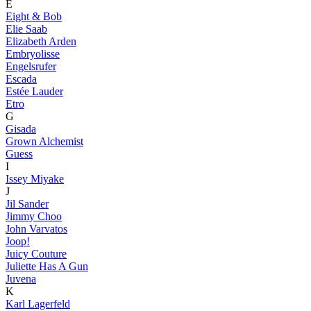
E
Eight & Bob
Elie Saab
Elizabeth Arden
Embryolisse
Engelsrufer
Escada
Estée Lauder
Etro
G
Gisada
Grown Alchemist
Guess
I
Issey Miyake
J
Jil Sander
Jimmy Choo
John Varvatos
Joop!
Juicy Couture
Juliette Has A Gun
Juvena
K
Karl Lagerfeld