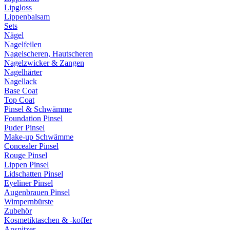
Lipgloss
Lippenbalsam
Sets
Nägel
Nagelfeilen
Nagelscheren, Hautscheren
Nagelzwicker & Zangen
Nagelhärter
Nagellack
Base Coat
Top Coat
Pinsel & Schwämme
Foundation Pinsel
Puder Pinsel
Make-up Schwämme
Concealer Pinsel
Rouge Pinsel
Lippen Pinsel
Lidschatten Pinsel
Eyeliner Pinsel
Augenbrauen Pinsel
Wimpernbürste
Zubehör
Kosmetiktaschen & -koffer
Anspitzer