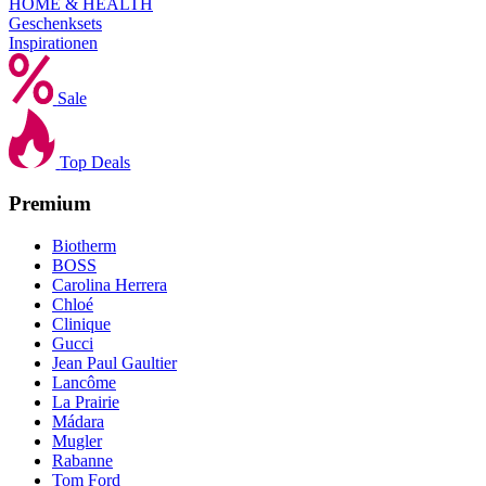
HOME & HEALTH
Geschenksets
Inspirationen
Sale
Top Deals
Premium
Biotherm
BOSS
Carolina Herrera
Chloé
Clinique
Gucci
Jean Paul Gaultier
Lancôme
La Prairie
Mádara
Mugler
Rabanne
Tom Ford