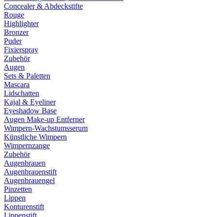
Concealer & Abdeckstifte
Rouge
Highlighter
Bronzer
Puder
Fixierspray
Zubehör
Augen
Sets & Paletten
Mascara
Lidschatten
Kajal & Eyeliner
Eyeshadow Base
Augen Make-up Entferner
Wimpern-Wachstumsserum
Künstliche Wimpern
Wimpernzange
Zubehör
Augenbrauen
Augenbrauenstift
Augenbrauengel
Pinzetten
Lippen
Konturenstift
Lippenstift