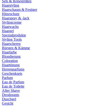
Sets & Reisegrößen
Haarstyling
Haarschaum & Festiger
Hitzeschutz
Haarspray & -lack
Stylingcreme
Haarwachs
Haargel
Spezialprodukte
Styling Tools
Haarscheren
Bürsten & Kämme
Haarfarbe
Blondierung
Coloration
Haartönung
Herrenparfums
Geschenksets
Parfum
Eau de Parfum
Eau de Toilette
After Shave
Deodorants
Duschgel
Gesicht