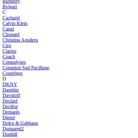
Burberry
Bvlgari
C
Cacharel
Calvin Klein
Canal
Chopard
Christina Aguilera
Ciro
Clarins
Coach
Comodynes
Comptoir Sud Pacifique
Courrèges
D
DKNY
Darphin
Davidoff
Declaré
Decléor
Demarés
Diesel
Dolce & Gabbana
Dsquared2
Dunhill