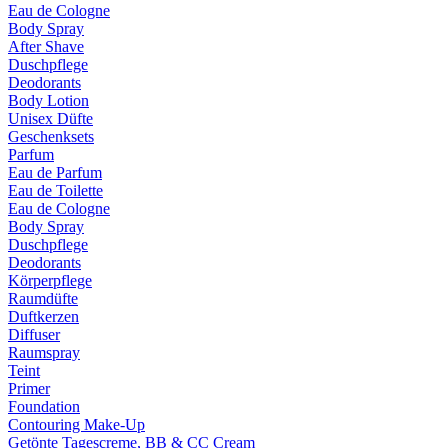
Eau de Cologne
Body Spray
After Shave
Duschpflege
Deodorants
Body Lotion
Unisex Düfte
Geschenksets
Parfum
Eau de Parfum
Eau de Toilette
Eau de Cologne
Body Spray
Duschpflege
Deodorants
Körperpflege
Raumdüfte
Duftkerzen
Diffuser
Raumspray
Teint
Primer
Foundation
Contouring Make-Up
Getönte Tagescreme, BB & CC Cream