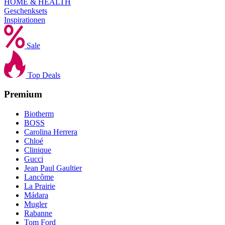
HOME & HEALTH
Geschenksets
Inspirationen
Sale
Top Deals
Premium
Biotherm
BOSS
Carolina Herrera
Chloé
Clinique
Gucci
Jean Paul Gaultier
Lancôme
La Prairie
Mádara
Mugler
Rabanne
Tom Ford