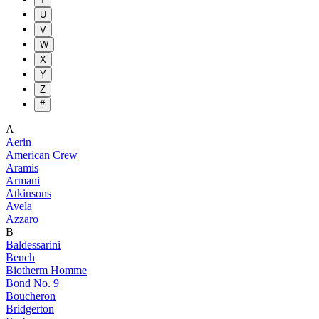
U
V
W
X
Y
Z
#
A
Aerin
American Crew
Aramis
Armani
Atkinsons
Avela
Azzaro
B
Baldessarini
Bench
Biotherm Homme
Bond No. 9
Boucheron
Bridgerton