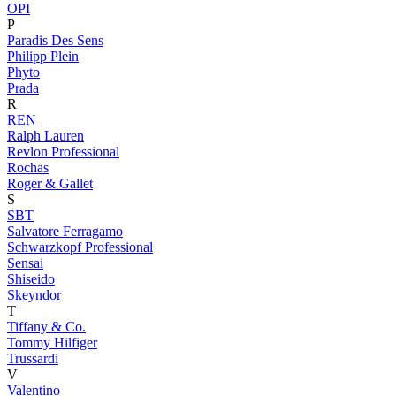
OPI
P
Paradis Des Sens
Philipp Plein
Phyto
Prada
R
REN
Ralph Lauren
Revlon Professional
Rochas
Roger & Gallet
S
SBT
Salvatore Ferragamo
Schwarzkopf Professional
Sensai
Shiseido
Skeyndor
T
Tiffany & Co.
Tommy Hilfiger
Trussardi
V
Valentino