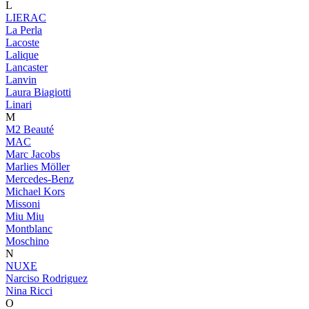
L
LIERAC
La Perla
Lacoste
Lalique
Lancaster
Lanvin
Laura Biagiotti
Linari
M
M2 Beauté
MAC
Marc Jacobs
Marlies Möller
Mercedes-Benz
Michael Kors
Missoni
Miu Miu
Montblanc
Moschino
N
NUXE
Narciso Rodriguez
Nina Ricci
O