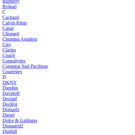
Burberry
Bvlgari
C
Cacharel
Calvin Klein
Canal
Chopard
Christina Aguilera
Ciro
Clarins
Coach
Comodynes
Comptoir Sud Pacifique
Courrèges
D
DKNY
Darphin
Davidoff
Declaré
Decléor
Demarés
Diesel
Dolce & Gabbana
Dsquared2
Dunhill