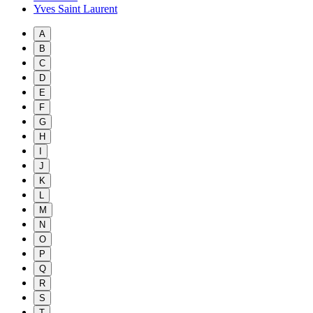
Yves Saint Laurent
A
B
C
D
E
F
G
H
I
J
K
L
M
N
O
P
Q
R
S
T