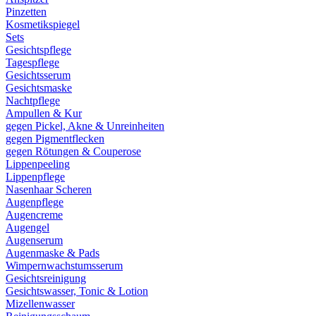
Pinzetten
Kosmetikspiegel
Sets
Gesichtspflege
Tagespflege
Gesichtsserum
Gesichtsmaske
Nachtpflege
Ampullen & Kur
gegen Pickel, Akne & Unreinheiten
gegen Pigmentflecken
gegen Rötungen & Couperose
Lippenpeeling
Lippenpflege
Nasenhaar Scheren
Augenpflege
Augencreme
Augengel
Augenserum
Augenmaske & Pads
Wimpernwachstumsserum
Gesichtsreinigung
Gesichtswasser, Tonic & Lotion
Mizellenwasser