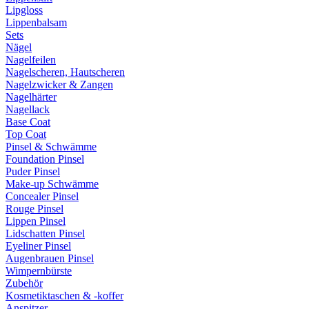
Lipgloss
Lippenbalsam
Sets
Nägel
Nagelfeilen
Nagelscheren, Hautscheren
Nagelzwicker & Zangen
Nagelhärter
Nagellack
Base Coat
Top Coat
Pinsel & Schwämme
Foundation Pinsel
Puder Pinsel
Make-up Schwämme
Concealer Pinsel
Rouge Pinsel
Lippen Pinsel
Lidschatten Pinsel
Eyeliner Pinsel
Augenbrauen Pinsel
Wimpernbürste
Zubehör
Kosmetiktaschen & -koffer
Anspitzer