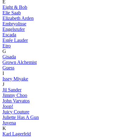
E
Eight & Bob
Elie Saab
Elizabeth Arden
Embryolisse
Engelsrufer
Escada
Estée Lauder
Etro
G
Gisada
Grown Alchemist
Guess
I
Issey Miyake
J
Jil Sander
Jimmy Choo
John Varvatos
Joop!
Juicy Couture
Juliette Has A Gun
Juvena
K
Karl Lagerfeld