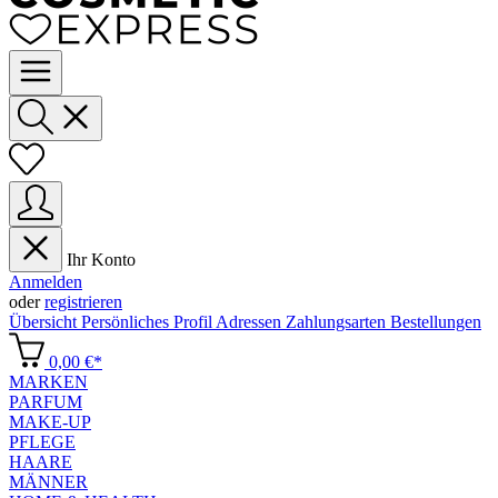
Ihr Konto
Anmelden
oder
registrieren
Übersicht
Persönliches Profil
Adressen
Zahlungsarten
Bestellungen
0,00 €*
MARKEN
PARFUM
MAKE-UP
PFLEGE
HAARE
MÄNNER