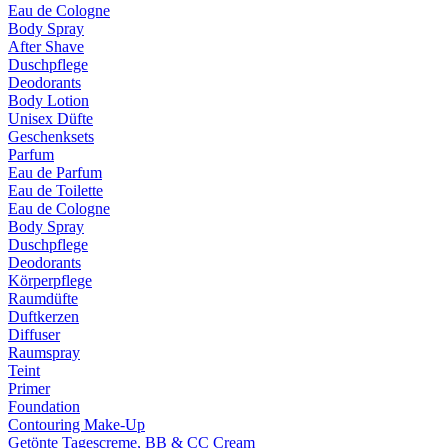
Eau de Cologne
Body Spray
After Shave
Duschpflege
Deodorants
Body Lotion
Unisex Düfte
Geschenksets
Parfum
Eau de Parfum
Eau de Toilette
Eau de Cologne
Body Spray
Duschpflege
Deodorants
Körperpflege
Raumdüfte
Duftkerzen
Diffuser
Raumspray
Teint
Primer
Foundation
Contouring Make-Up
Getönte Tagescreme, BB & CC Cream