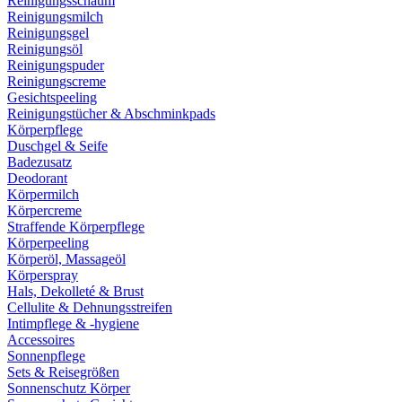
Reinigungsschaum
Reinigungsmilch
Reinigungsgel
Reinigungsöl
Reinigungspuder
Reinigungscreme
Gesichtspeeling
Reinigungstücher & Abschminkpads
Körperpflege
Duschgel & Seife
Badezusatz
Deodorant
Körpermilch
Körpercreme
Straffende Körperpflege
Körperpeeling
Körperöl, Massageöl
Körperspray
Hals, Dekolleté & Brust
Cellulite & Dehnungsstreifen
Intimpflege & -hygiene
Accessoires
Sonnenpflege
Sets & Reisegrößen
Sonnenschutz Körper