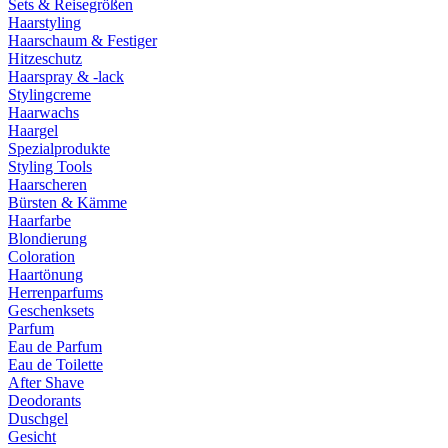
Sets & Reisegrößen
Haarstyling
Haarschaum & Festiger
Hitzeschutz
Haarspray & -lack
Stylingcreme
Haarwachs
Haargel
Spezialprodukte
Styling Tools
Haarscheren
Bürsten & Kämme
Haarfarbe
Blondierung
Coloration
Haartönung
Herrenparfums
Geschenksets
Parfum
Eau de Parfum
Eau de Toilette
After Shave
Deodorants
Duschgel
Gesicht