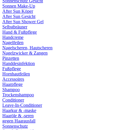
Sonnenschutz Gesicht
Sonnen Make-Up
After Sun Köper
After Sun Gesicht
After Sun Shower Gel
Selbstbräuner
Hand & Fußpflege
Handcreme
Nagelfeilen
Nagelscheren, Hautscheren
Nagelzwicker & Zangen
Pinzetten
Handdesinfektion
Fußpflege
Hornhautfeilen
Accessoires
Haarpflege
Shampoo
Trockenshampoo
Conditioner
Leave-In-Conditioner
Haarkur & -maske
Haaröle & -seren
gegen Haarausfall
Sonnenschutz