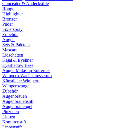
Concealer & Abdeckstifte
Rouge
Highlighter
Bronzer
Puder
Fixierspray
Zubehör
Augen
Sets & Paletten
Mascara
Lidschatten
Kajal & Eyeliner
Eyeshadow Base
Augen Make-up Entferner
Wimpern-Wachstumsserum
Künstliche Wimpern
Wimpernzange
Zubehör
Augenbrauen
Augenbrauenstift
Augenbrauengel
Pinzetten
Lippen
Konturenstift
Lippenstift