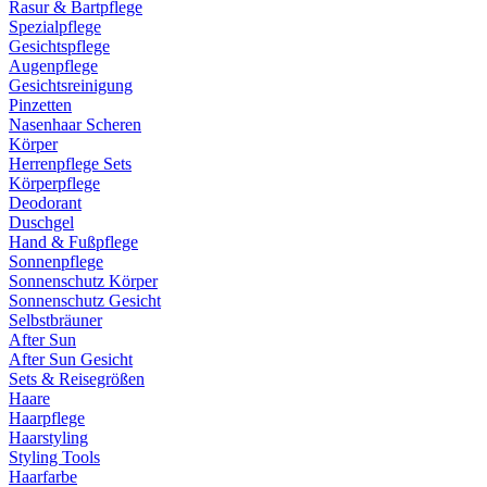
Rasur & Bartpflege
Spezialpflege
Gesichtspflege
Augenpflege
Gesichtsreinigung
Pinzetten
Nasenhaar Scheren
Körper
Herrenpflege Sets
Körperpflege
Deodorant
Duschgel
Hand & Fußpflege
Sonnenpflege
Sonnenschutz Körper
Sonnenschutz Gesicht
Selbstbräuner
After Sun
After Sun Gesicht
Sets & Reisegrößen
Haare
Haarpflege
Haarstyling
Styling Tools
Haarfarbe