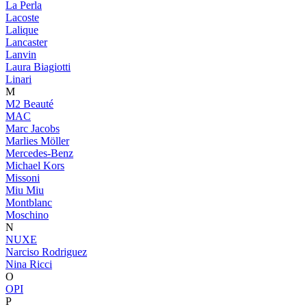
La Perla
Lacoste
Lalique
Lancaster
Lanvin
Laura Biagiotti
Linari
M
M2 Beauté
MAC
Marc Jacobs
Marlies Möller
Mercedes-Benz
Michael Kors
Missoni
Miu Miu
Montblanc
Moschino
N
NUXE
Narciso Rodriguez
Nina Ricci
O
OPI
P