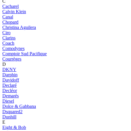
C
Cacharel
Calvin Klein
Canal
Chopard
Christina Aguilera
Ciro
Clarins
Coach
Comodynes
Comptoir Sud Pacifique
Courrèges
D
DKNY
Darphin
Davidoff
Declaré
Decléor
Demarés
Diesel
Dolce & Gabbana
Dsquared2
Dunhill
E
Eight & Bob