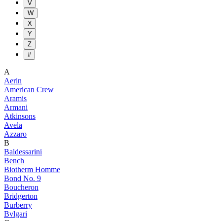
V
W
X
Y
Z
#
A
Aerin
American Crew
Aramis
Armani
Atkinsons
Avela
Azzaro
B
Baldessarini
Bench
Biotherm Homme
Bond No. 9
Boucheron
Bridgerton
Burberry
Bvlgari