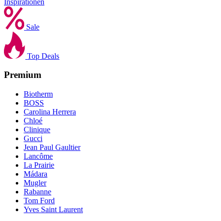
Inspirationen
Sale
Top Deals
Premium
Biotherm
BOSS
Carolina Herrera
Chloé
Clinique
Gucci
Jean Paul Gaultier
Lancôme
La Prairie
Mádara
Mugler
Rabanne
Tom Ford
Yves Saint Laurent