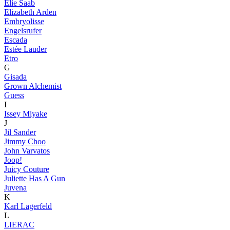
Elie Saab
Elizabeth Arden
Embryolisse
Engelsrufer
Escada
Estée Lauder
Etro
G
Gisada
Grown Alchemist
Guess
I
Issey Miyake
J
Jil Sander
Jimmy Choo
John Varvatos
Joop!
Juicy Couture
Juliette Has A Gun
Juvena
K
Karl Lagerfeld
L
LIERAC