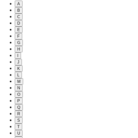
A
B
C
D
E
F
G
H
I
J
K
L
M
N
O
P
Q
R
S
T
U