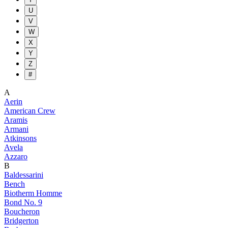
U
V
W
X
Y
Z
#
A
Aerin
American Crew
Aramis
Armani
Atkinsons
Avela
Azzaro
B
Baldessarini
Bench
Biotherm Homme
Bond No. 9
Boucheron
Bridgerton