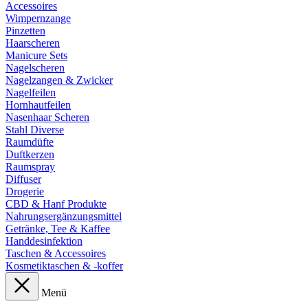
Accessoires
Wimpernzange
Pinzetten
Haarscheren
Manicure Sets
Nagelscheren
Nagelzangen & Zwicker
Nagelfeilen
Hornhautfeilen
Nasenhaar Scheren
Stahl Diverse
Raumdüfte
Duftkerzen
Raumspray
Diffuser
Drogerie
CBD & Hanf Produkte
Nahrungsergänzungsmittel
Getränke, Tee & Kaffee
Handdesinfektion
Taschen & Accessoires
Kosmetiktaschen & -koffer
Menü