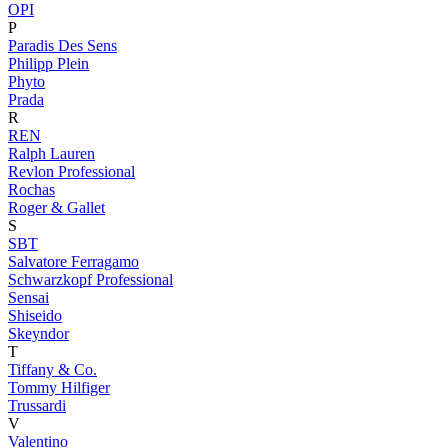
OPI
P
Paradis Des Sens
Philipp Plein
Phyto
Prada
R
REN
Ralph Lauren
Revlon Professional
Rochas
Roger & Gallet
S
SBT
Salvatore Ferragamo
Schwarzkopf Professional
Sensai
Shiseido
Skeyndor
T
Tiffany & Co.
Tommy Hilfiger
Trussardi
V
Valentino