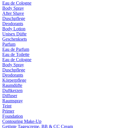
Eau de Cologne
Body Spray
After Shave
Duschpflege
Deodorants
Body Lotion
Unisex Düfte
Geschenksets
Parfum
Eau de Parfum
Eau de Toilette
Eau de Cologne
Body Spray
Duschpflege
Deodorants
Körperpflege
Raumdüfte
Duftkerzen
Diffuser
Raumspray
Teint
Primer
Foundation
Contouring Make-Up
Getönte Tagescreme, BB & CC Cream