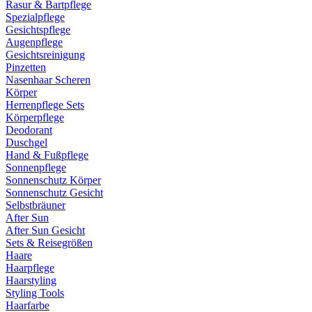
Rasur & Bartpflege
Spezialpflege
Gesichtspflege
Augenpflege
Gesichtsreinigung
Pinzetten
Nasenhaar Scheren
Körper
Herrenpflege Sets
Körperpflege
Deodorant
Duschgel
Hand & Fußpflege
Sonnenpflege
Sonnenschutz Körper
Sonnenschutz Gesicht
Selbstbräuner
After Sun
After Sun Gesicht
Sets & Reisegrößen
Haare
Haarpflege
Haarstyling
Styling Tools
Haarfarbe