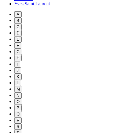
Yves Saint Laurent
A
B
C
D
E
F
G
H
I
J
K
L
M
N
O
P
Q
R
S
T