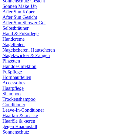
Sonnenschutz Gesicht
Sonnen Make-Up
After Sun Köper
After Sun Gesicht
After Sun Shower Gel
Selbstbräuner
Hand & Fußpflege
Handcreme
Nagelfeilen
Nagelscheren, Hautscheren
Nagelzwicker & Zangen
Pinzetten
Handdesinfektion
Fußpflege
Hornhautfeilen
Accessoires
Haarpflege
Shampoo
Trockenshampoo
Conditioner
Leave-In-Conditioner
Haarkur & -maske
Haaröle & -seren
gegen Haarausfall
Sonnenschutz