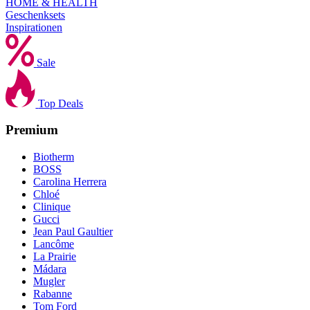
HOME & HEALTH
Geschenksets
Inspirationen
Sale
Top Deals
Premium
Biotherm
BOSS
Carolina Herrera
Chloé
Clinique
Gucci
Jean Paul Gaultier
Lancôme
La Prairie
Mádara
Mugler
Rabanne
Tom Ford