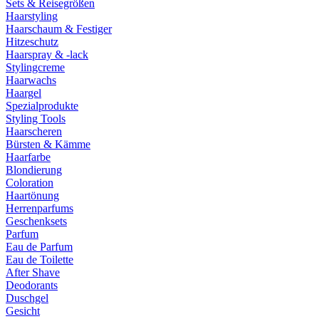
Sets & Reisegrößen
Haarstyling
Haarschaum & Festiger
Hitzeschutz
Haarspray & -lack
Stylingcreme
Haarwachs
Haargel
Spezialprodukte
Styling Tools
Haarscheren
Bürsten & Kämme
Haarfarbe
Blondierung
Coloration
Haartönung
Herrenparfums
Geschenksets
Parfum
Eau de Parfum
Eau de Toilette
After Shave
Deodorants
Duschgel
Gesicht