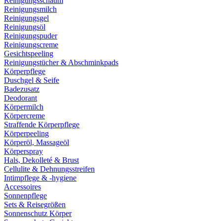
Reinigungsschaum
Reinigungsmilch
Reinigungsgel
Reinigungsöl
Reinigungspuder
Reinigungscreme
Gesichtspeeling
Reinigungstücher & Abschminkpads
Körperpflege
Duschgel & Seife
Badezusatz
Deodorant
Körpermilch
Körpercreme
Straffende Körperpflege
Körperpeeling
Körperöl, Massageöl
Körperspray
Hals, Dekolleté & Brust
Cellulite & Dehnungsstreifen
Intimpflege & -hygiene
Accessoires
Sonnenpflege
Sets & Reisegrößen
Sonnenschutz Körper