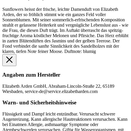
Sunflowers heisst der frische, leichte Damenduft von Elizabeth
Arden, der so fröhlich stimmt wie ein ganzes Feld voller
Sonnenblumen. Mit seiner sommerlich-erfrischenden Komposition
strahlt er gelassene Heiterkeit und vergnügliche Lebenslust aus - wie
die Frau, die diesen Duft trägt. Im Auftakt überrascht das spritzig-
fruchtige Aroma köstlicher Melonen und Pfirsiche. Das Herz erblüht
in zarten Blütendüften des Jasmins und der gelben Teerose. Der
Fond verbindet die sanfte Sinnlichkeit des Sandelholzes mit der
klaren, tiefen Note feiner Moose. Duftnote: blumig
Angaben zum Hersteller
Elizabeth Arden GmbH, Abraham-Lincoln-Straße 22, 65189
Wiesbaden, service-de@service.elizabetharden.com
Warn- und Sicherheitshinweise
Flüssigkeit und Dampf leicht entzündbar. Verursacht schwere
Augenreizung. Kann allergische Hautreaktionen verursachen. Kann
bei Einatmen Allergie, asthmaartige Symptome oder
Atembeschwerden verursachen. Giftig für Wasserorganismen, mit