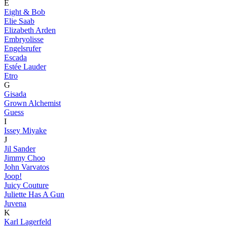
E
Eight & Bob
Elie Saab
Elizabeth Arden
Embryolisse
Engelsrufer
Escada
Estée Lauder
Etro
G
Gisada
Grown Alchemist
Guess
I
Issey Miyake
J
Jil Sander
Jimmy Choo
John Varvatos
Joop!
Juicy Couture
Juliette Has A Gun
Juvena
K
Karl Lagerfeld