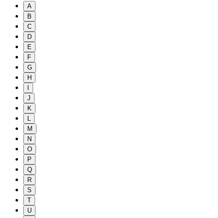
A
B
C
D
E
F
G
H
I
J
K
L
M
N
O
P
Q
R
S
T
U