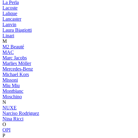
La Perla
Lacoste
Lalique
Lancaster
Lanvin
Laura Biagiotti
Linari
M
M2 Beauté
MAC
Marc Jacobs
Marlies Möller
Mercedes-Benz
Michael Kors
Missoni
Miu Miu
Montblanc
Moschino
N
NUXE
Narciso Rodriguez
Nina Ricci
O
OPI
P