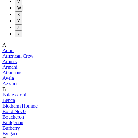
V
W
X
Y
Z
#
A
Aerin
American Crew
Aramis
Armani
Atkinsons
Avela
Azzaro
B
Baldessarini
Bench
Biotherm Homme
Bond No. 9
Boucheron
Bridgerton
Burberry
Bvlgari