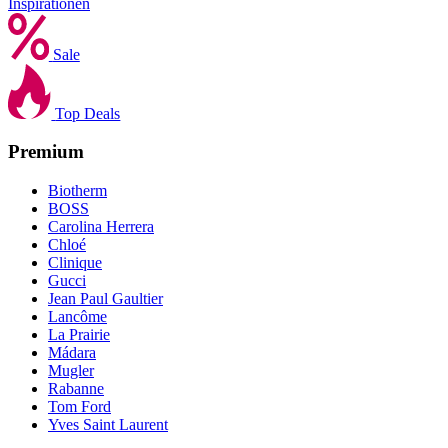
Inspirationen
Sale
Top Deals
Premium
Biotherm
BOSS
Carolina Herrera
Chloé
Clinique
Gucci
Jean Paul Gaultier
Lancôme
La Prairie
Mádara
Mugler
Rabanne
Tom Ford
Yves Saint Laurent