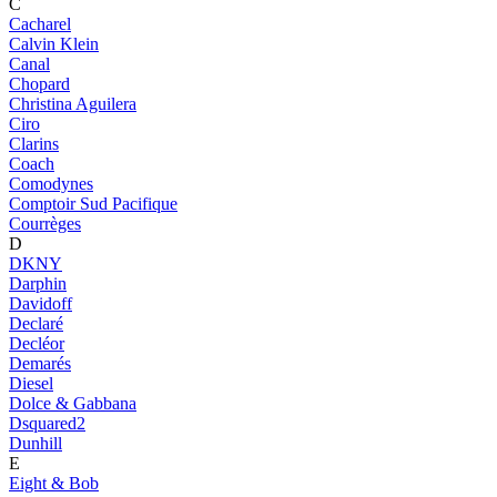
C
Cacharel
Calvin Klein
Canal
Chopard
Christina Aguilera
Ciro
Clarins
Coach
Comodynes
Comptoir Sud Pacifique
Courrèges
D
DKNY
Darphin
Davidoff
Declaré
Decléor
Demarés
Diesel
Dolce & Gabbana
Dsquared2
Dunhill
E
Eight & Bob