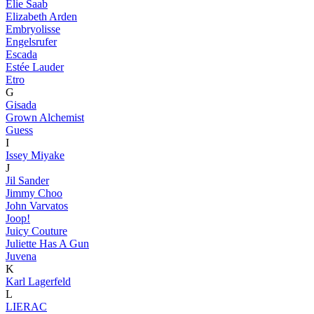
Elie Saab
Elizabeth Arden
Embryolisse
Engelsrufer
Escada
Estée Lauder
Etro
G
Gisada
Grown Alchemist
Guess
I
Issey Miyake
J
Jil Sander
Jimmy Choo
John Varvatos
Joop!
Juicy Couture
Juliette Has A Gun
Juvena
K
Karl Lagerfeld
L
LIERAC