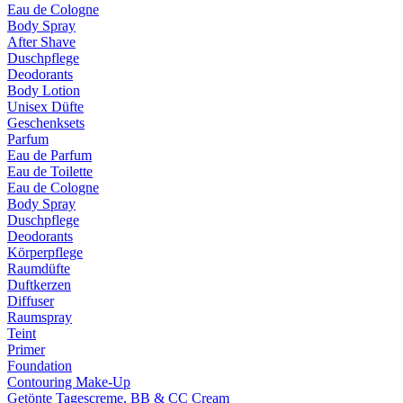
Eau de Cologne
Body Spray
After Shave
Duschpflege
Deodorants
Body Lotion
Unisex Düfte
Geschenksets
Parfum
Eau de Parfum
Eau de Toilette
Eau de Cologne
Body Spray
Duschpflege
Deodorants
Körperpflege
Raumdüfte
Duftkerzen
Diffuser
Raumspray
Teint
Primer
Foundation
Contouring Make-Up
Getönte Tagescreme, BB & CC Cream