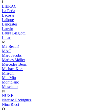
L
LIERAC
La Perla
Lacoste
Lalique
Lancaster
Lanvin
Laura Biagiotti
Linari
M
M2 Beauté
MAC
Marc Jacobs
Marlies Möller
Mercedes-Benz
Michael Kors
Missoni
Miu Miu
Montblanc
Moschino
N
NUXE
Narciso Rodriguez
Nina Ricci
O