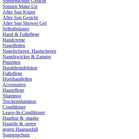
Sonnenschutz Gesicht
Sonnen Make-Up
After Sun Köper
After Sun Gesicht
After Sun Shower Gel
Selbstbräuner
Hand & Fußpflege
Handcreme
Nagelfeilen
Nagelscheren, Hautscheren
Nagelzwicker & Zangen
Pinzetten
Handdesinfektion
Fußpflege
Hornhautfeilen
Accessoires
Haarpflege
Shampoo
Trockenshampoo
Conditioner
Leave-In-Conditioner
Haarkur & -maske
Haaröle & -seren
gegen Haarausfall
Sonnenschutz