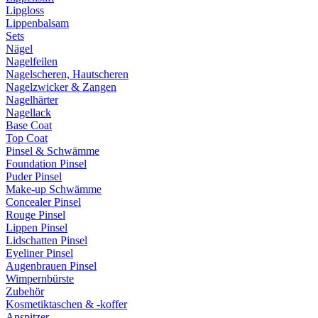
Lipgloss
Lippenbalsam
Sets
Nägel
Nagelfeilen
Nagelscheren, Hautscheren
Nagelzwicker & Zangen
Nagelhärter
Nagellack
Base Coat
Top Coat
Pinsel & Schwämme
Foundation Pinsel
Puder Pinsel
Make-up Schwämme
Concealer Pinsel
Rouge Pinsel
Lippen Pinsel
Lidschatten Pinsel
Eyeliner Pinsel
Augenbrauen Pinsel
Wimpernbürste
Zubehör
Kosmetiktaschen & -koffer
Anspitzer