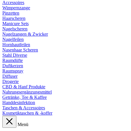
Accessoires
Wimpernzange
Pinzetten
Haarscheren
Manicure Sets
Nagelscheren
Nagelzangen & Zwicker
Nagelfeilen
Hornhautfeilen
Nasenhaar Scheren
Stahl Diverse
Raumdüfte
Duftkerzen
Raumspray
Diffuser
Drogerie
CBD & Hanf Produkte
Nahrungsergänzungsmittel
Getränke, Tee & Kaffee
Handdesinfektion
Taschen & Accessoires
Kosmetiktaschen & -koffer
Menü