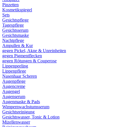
Pinzetten
Kosmetikspiegel
Sets
Gesichtspflege
Tagespflege
Gesichtsserum
Gesichtsmaske
Nachtpflege
Ampullen & Kur
gegen Pickel, Akne & Unreinheiten
gegen Pigmentflecken
gegen Rötungen & Couperose
Lippenpeeling
Lippenpflege
Nasenhaar Scheren
Augenpflege
Augencreme
Augengel
Augenserum
Augenmaske & Pads
Wimpernwachstumsserum
Gesichtsreinigung
Gesichtswasser, Tonic & Lotion
Mizellenwasser