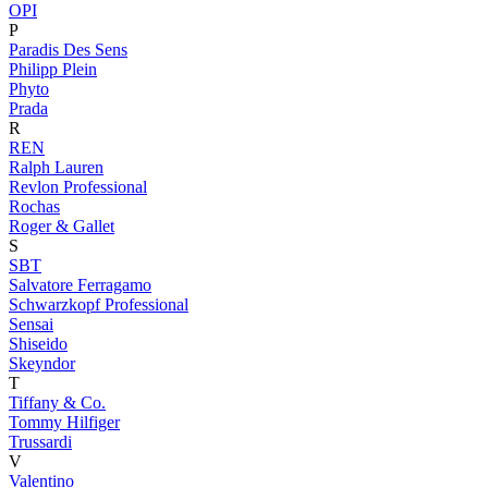
OPI
P
Paradis Des Sens
Philipp Plein
Phyto
Prada
R
REN
Ralph Lauren
Revlon Professional
Rochas
Roger & Gallet
S
SBT
Salvatore Ferragamo
Schwarzkopf Professional
Sensai
Shiseido
Skeyndor
T
Tiffany & Co.
Tommy Hilfiger
Trussardi
V
Valentino