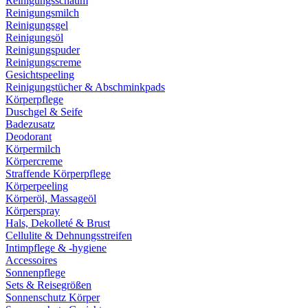
Reinigungsschaum
Reinigungsmilch
Reinigungsgel
Reinigungsöl
Reinigungspuder
Reinigungscreme
Gesichtspeeling
Reinigungstücher & Abschminkpads
Körperpflege
Duschgel & Seife
Badezusatz
Deodorant
Körpermilch
Körpercreme
Straffende Körperpflege
Körperpeeling
Körperöl, Massageöl
Körperspray
Hals, Dekolleté & Brust
Cellulite & Dehnungsstreifen
Intimpflege & -hygiene
Accessoires
Sonnenpflege
Sets & Reisegrößen
Sonnenschutz Körper