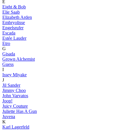
E
Eight & Bob
Elie Saab
Elizabeth Arden
Embryolisse
Engelsrufer
Escada
Estée Lauder
Etro
G
Gisada
Grown Alchemist
Guess
I
Issey Miyake
J
Jil Sander
Jimmy Choo
John Varvatos
Joop!
Juicy Couture
Juliette Has A Gun
Juvena
K
Karl Lagerfeld