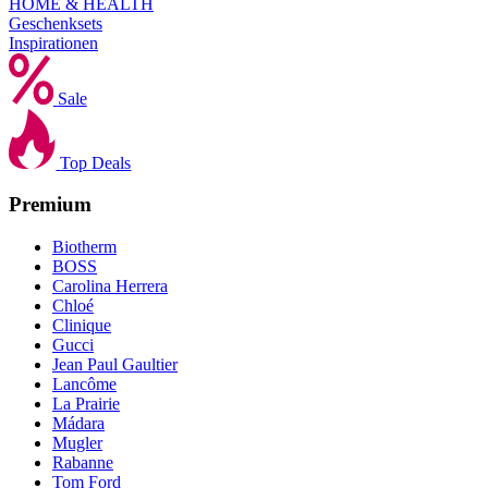
HOME & HEALTH
Geschenksets
Inspirationen
Sale
Top Deals
Premium
Biotherm
BOSS
Carolina Herrera
Chloé
Clinique
Gucci
Jean Paul Gaultier
Lancôme
La Prairie
Mádara
Mugler
Rabanne
Tom Ford