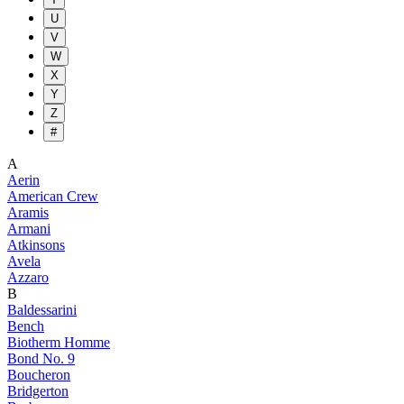
U
V
W
X
Y
Z
#
A
Aerin
American Crew
Aramis
Armani
Atkinsons
Avela
Azzaro
B
Baldessarini
Bench
Biotherm Homme
Bond No. 9
Boucheron
Bridgerton