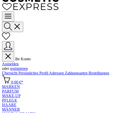
Ihr Konto
Anmelden
oder
registrieren
Übersicht
Persönliches Profil
Adressen
Zahlungsarten
Bestellungen
0,00 €*
MARKEN
PARFUM
MAKE-UP
PFLEGE
HAARE
MÄNNER