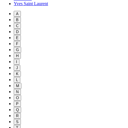
Yves Saint Laurent
A
B
C
D
E
F
G
H
I
J
K
L
M
N
O
P
Q
R
S
T