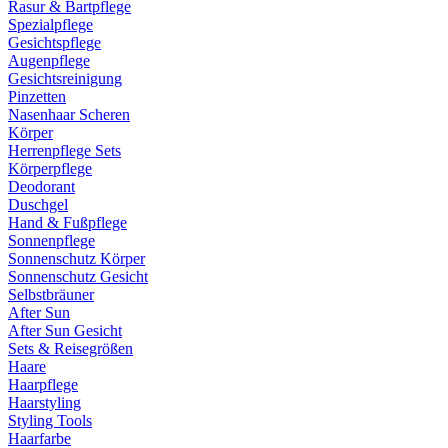
Rasur & Bartpflege
Spezialpflege
Gesichtspflege
Augenpflege
Gesichtsreinigung
Pinzetten
Nasenhaar Scheren
Körper
Herrenpflege Sets
Körperpflege
Deodorant
Duschgel
Hand & Fußpflege
Sonnenpflege
Sonnenschutz Körper
Sonnenschutz Gesicht
Selbstbräuner
After Sun
After Sun Gesicht
Sets & Reisegrößen
Haare
Haarpflege
Haarstyling
Styling Tools
Haarfarbe