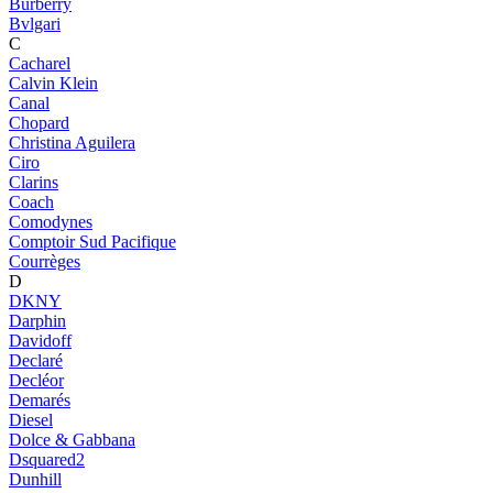
Burberry
Bvlgari
C
Cacharel
Calvin Klein
Canal
Chopard
Christina Aguilera
Ciro
Clarins
Coach
Comodynes
Comptoir Sud Pacifique
Courrèges
D
DKNY
Darphin
Davidoff
Declaré
Decléor
Demarés
Diesel
Dolce & Gabbana
Dsquared2
Dunhill