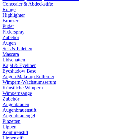
Concealer & Abdeckstifte
Rouge
Highlighter
Bronzer
Puder
Fixierspray
Zubehör
Augen
Sets & Paletten
Mascara
Lidschatten
Kajal & Eyeliner
Eyeshadow Base
Augen Make-up Entferner
Wimpern-Wachstumsserum
Künstliche Wimpern
Wimpernzange
Zubehör
Augenbrauen
Augenbrauenstift
Augenbrauengel
Pinzetten
Lippen
Konturenstift
Lippenstift