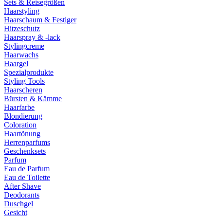
Sets & Reisegrößen
Haarstyling
Haarschaum & Festiger
Hitzeschutz
Haarspray & -lack
Stylingcreme
Haarwachs
Haargel
Spezialprodukte
Styling Tools
Haarscheren
Bürsten & Kämme
Haarfarbe
Blondierung
Coloration
Haartönung
Herrenparfums
Geschenksets
Parfum
Eau de Parfum
Eau de Toilette
After Shave
Deodorants
Duschgel
Gesicht