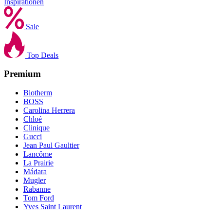
Inspirationen
Sale
Top Deals
Premium
Biotherm
BOSS
Carolina Herrera
Chloé
Clinique
Gucci
Jean Paul Gaultier
Lancôme
La Prairie
Mádara
Mugler
Rabanne
Tom Ford
Yves Saint Laurent