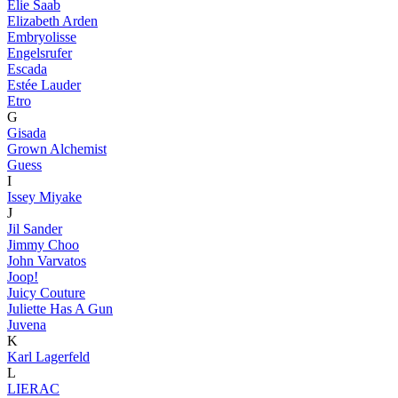
Elie Saab
Elizabeth Arden
Embryolisse
Engelsrufer
Escada
Estée Lauder
Etro
G
Gisada
Grown Alchemist
Guess
I
Issey Miyake
J
Jil Sander
Jimmy Choo
John Varvatos
Joop!
Juicy Couture
Juliette Has A Gun
Juvena
K
Karl Lagerfeld
L
LIERAC