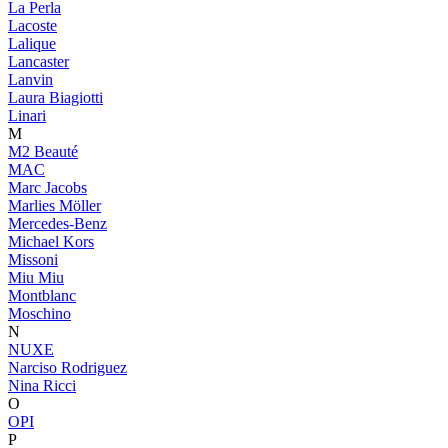
La Perla
Lacoste
Lalique
Lancaster
Lanvin
Laura Biagiotti
Linari
M
M2 Beauté
MAC
Marc Jacobs
Marlies Möller
Mercedes-Benz
Michael Kors
Missoni
Miu Miu
Montblanc
Moschino
N
NUXE
Narciso Rodriguez
Nina Ricci
O
OPI
P