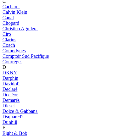
C
Cacharel
Calvin Klein
Canal
Chopard
Christina Aguilera
Ciro
Clarins
Coach
Comodynes
Comptoir Sud Pacifique
Courrèges
D
DKNY
Darphin
Davidoff
Declaré
Decléor
Demarés
Diesel
Dolce & Gabbana
Dsquared2
Dunhill
E
Eight & Bob