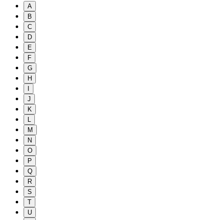
A
B
C
D
E
F
G
H
I
J
K
L
M
N
O
P
Q
R
S
T
U