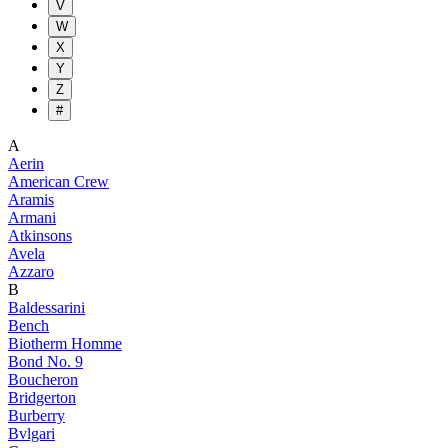
V
W
X
Y
Z
#
A
Aerin
American Crew
Aramis
Armani
Atkinsons
Avela
Azzaro
B
Baldessarini
Bench
Biotherm Homme
Bond No. 9
Boucheron
Bridgerton
Burberry
Bvlgari