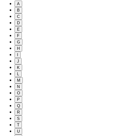
A
B
C
D
E
F
G
H
I
J
K
L
M
N
O
P
Q
R
S
T
U