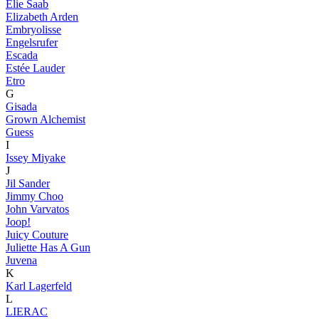
Elie Saab
Elizabeth Arden
Embryolisse
Engelsrufer
Escada
Estée Lauder
Etro
G
Gisada
Grown Alchemist
Guess
I
Issey Miyake
J
Jil Sander
Jimmy Choo
John Varvatos
Joop!
Juicy Couture
Juliette Has A Gun
Juvena
K
Karl Lagerfeld
L
LIERAC