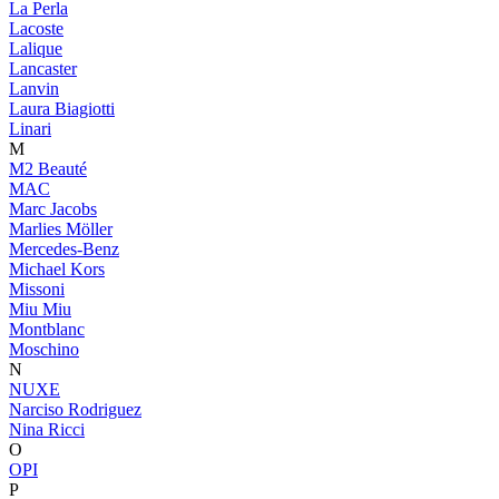
La Perla
Lacoste
Lalique
Lancaster
Lanvin
Laura Biagiotti
Linari
M
M2 Beauté
MAC
Marc Jacobs
Marlies Möller
Mercedes-Benz
Michael Kors
Missoni
Miu Miu
Montblanc
Moschino
N
NUXE
Narciso Rodriguez
Nina Ricci
O
OPI
P