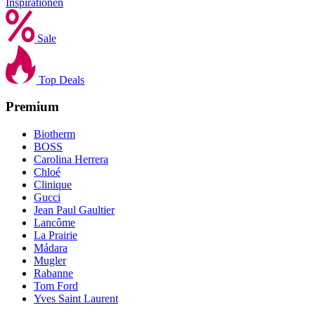
Inspirationen
Sale
Top Deals
Premium
Biotherm
BOSS
Carolina Herrera
Chloé
Clinique
Gucci
Jean Paul Gaultier
Lancôme
La Prairie
Mádara
Mugler
Rabanne
Tom Ford
Yves Saint Laurent