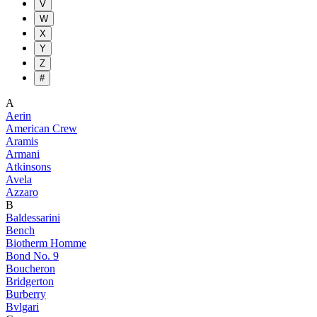
V
W
X
Y
Z
#
A
Aerin
American Crew
Aramis
Armani
Atkinsons
Avela
Azzaro
B
Baldessarini
Bench
Biotherm Homme
Bond No. 9
Boucheron
Bridgerton
Burberry
Bvlgari