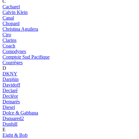
C
Cacharel
Calvin Klein
Canal
Chopard
Christina Aguilera
Ciro
Clarins
Coach
Comodynes
Comptoir Sud Pacifique
Courrèges
D
DKNY
Darphin
Davidoff
Declaré
Decléor
Demarés
Diesel
Dolce & Gabbana
Dsquared2
Dunhill
E
Eight & Bob