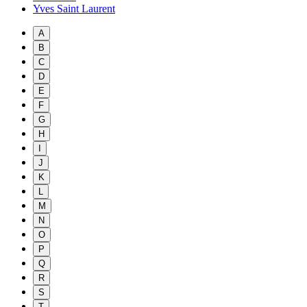
Yves Saint Laurent
A
B
C
D
E
F
G
H
I
J
K
L
M
N
O
P
Q
R
S
T