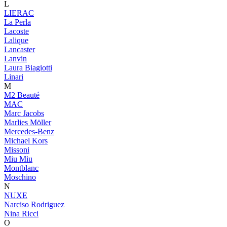
L
LIERAC
La Perla
Lacoste
Lalique
Lancaster
Lanvin
Laura Biagiotti
Linari
M
M2 Beauté
MAC
Marc Jacobs
Marlies Möller
Mercedes-Benz
Michael Kors
Missoni
Miu Miu
Montblanc
Moschino
N
NUXE
Narciso Rodriguez
Nina Ricci
O