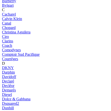
Burberry
Bvlgari
C
Cacharel
Calvin Klein
Canal
Chopard
Christina Aguilera
Ciro
Clarins
Coach
Comodynes
Comptoir Sud Pacifique
Courrèges
D
DKNY
Darphin
Davidoff
Declaré
Decléor
Demarés
Diesel
Dolce & Gabbana
Dsquared2
Dunhill