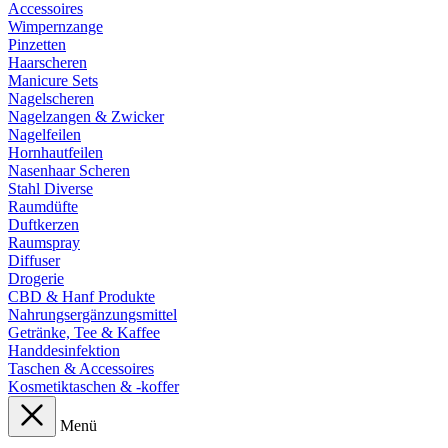
Accessoires
Wimpernzange
Pinzetten
Haarscheren
Manicure Sets
Nagelscheren
Nagelzangen & Zwicker
Nagelfeilen
Hornhautfeilen
Nasenhaar Scheren
Stahl Diverse
Raumdüfte
Duftkerzen
Raumspray
Diffuser
Drogerie
CBD & Hanf Produkte
Nahrungsergänzungsmittel
Getränke, Tee & Kaffee
Handdesinfektion
Taschen & Accessoires
Kosmetiktaschen & -koffer
Menü