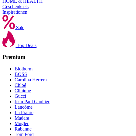
HOME & HEALTH
Geschenksets
Inspirationen
Sale
Top Deals
Premium
Biotherm
BOSS
Carolina Herrera
Chloé
Clinique
Gucci
Jean Paul Gaultier
Lancôme
La Prairie
Mádara
Mugler
Rabanne
Tom Ford