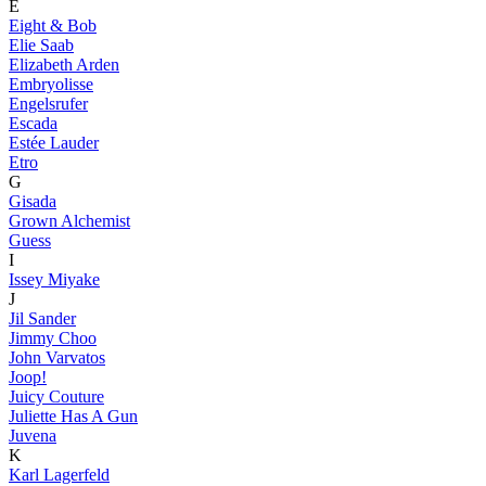
E
Eight & Bob
Elie Saab
Elizabeth Arden
Embryolisse
Engelsrufer
Escada
Estée Lauder
Etro
G
Gisada
Grown Alchemist
Guess
I
Issey Miyake
J
Jil Sander
Jimmy Choo
John Varvatos
Joop!
Juicy Couture
Juliette Has A Gun
Juvena
K
Karl Lagerfeld