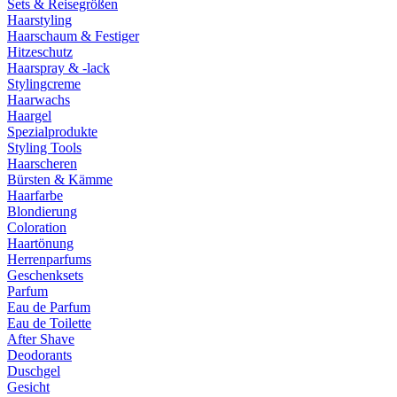
Sets & Reisegrößen
Haarstyling
Haarschaum & Festiger
Hitzeschutz
Haarspray & -lack
Stylingcreme
Haarwachs
Haargel
Spezialprodukte
Styling Tools
Haarscheren
Bürsten & Kämme
Haarfarbe
Blondierung
Coloration
Haartönung
Herrenparfums
Geschenksets
Parfum
Eau de Parfum
Eau de Toilette
After Shave
Deodorants
Duschgel
Gesicht