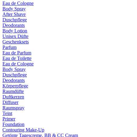
Eau de Cologne
Body Spray
After Shave
Duschpflege
Deodorants
Body Lotion
Unisex Düfte
Geschenksets
Parfum
Eau de Parfum
Eau de Toilette
Eau de Cologne
Body Spray
Duschpflege
Deodorants
Körperpflege
Raumdüfte
Duftkerzen
Diffuser
Raumspray
Teint
Primer
Foundation
Contouring Make-Up
Getönte Tagescreme, BB & CC Cream