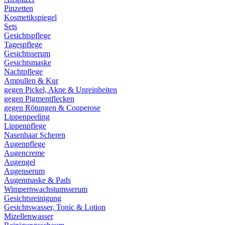
Pinzetten
Kosmetikspiegel
Sets
Gesichtspflege
Tagespflege
Gesichtsserum
Gesichtsmaske
Nachtpflege
Ampullen & Kur
gegen Pickel, Akne & Unreinheiten
gegen Pigmentflecken
gegen Rötungen & Couperose
Lippenpeeling
Lippenpflege
Nasenhaar Scheren
Augenpflege
Augencreme
Augengel
Augenserum
Augenmaske & Pads
Wimpernwachstumsserum
Gesichtsreinigung
Gesichtswasser, Tonic & Lotion
Mizellenwasser