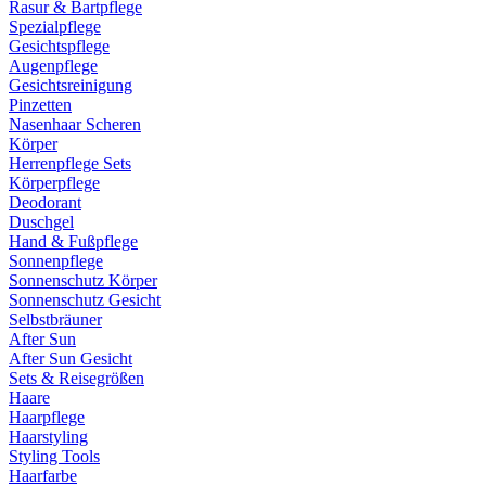
Rasur & Bartpflege
Spezialpflege
Gesichtspflege
Augenpflege
Gesichtsreinigung
Pinzetten
Nasenhaar Scheren
Körper
Herrenpflege Sets
Körperpflege
Deodorant
Duschgel
Hand & Fußpflege
Sonnenpflege
Sonnenschutz Körper
Sonnenschutz Gesicht
Selbstbräuner
After Sun
After Sun Gesicht
Sets & Reisegrößen
Haare
Haarpflege
Haarstyling
Styling Tools
Haarfarbe