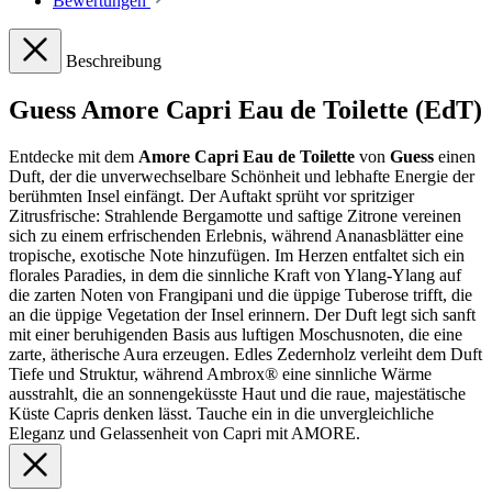
Bewertungen
Beschreibung
Guess Amore Capri Eau de Toilette (EdT)
Entdecke mit dem
Amore Capri Eau de Toilette
von
Guess
einen
Duft, der die unverwechselbare Schönheit und lebhafte Energie der
berühmten Insel einfängt. Der Auftakt sprüht vor spritziger
Zitrusfrische: Strahlende Bergamotte und saftige Zitrone vereinen
sich zu einem erfrischenden Erlebnis, während Ananasblätter eine
tropische, exotische Note hinzufügen. Im Herzen entfaltet sich ein
florales Paradies, in dem die sinnliche Kraft von Ylang-Ylang auf
die zarten Noten von Frangipani und die üppige Tuberose trifft, die
an die üppige Vegetation der Insel erinnern. Der Duft legt sich sanft
mit einer beruhigenden Basis aus luftigen Moschusnoten, die eine
zarte, ätherische Aura erzeugen. Edles Zedernholz verleiht dem Duft
Tiefe und Struktur, während Ambrox® eine sinnliche Wärme
ausstrahlt, die an sonnengeküsste Haut und die raue, majestätische
Küste Capris denken lässt. Tauche ein in die unvergleichliche
Eleganz und Gelassenheit von Capri mit AMORE.