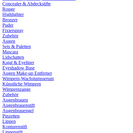
Concealer & Abdeckstifte
Rouge
Highlighter
Bronzer
Puder
Fixierspray
Zubehör
Augen
Sets & Paletten
Mascara
Lidschatten
Kajal & Eyeliner
Eyeshadow Base
Augen Make-up Entferner
Wimpern-Wachstumsserum
Künstliche Wimpern
Wimpernzange
Zubehör
Augenbrauen
Augenbrauenstift
Augenbrauengel
Pinzetten
Lippen
Konturenstift
Lippenstift