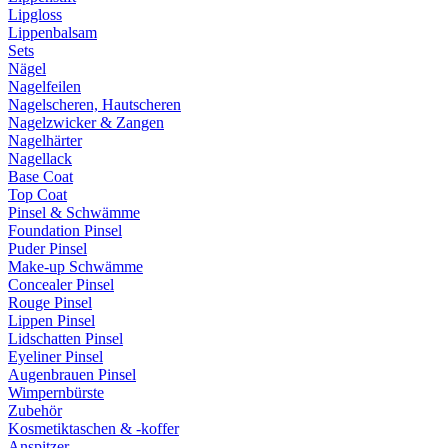
Lipgloss
Lippenbalsam
Sets
Nägel
Nagelfeilen
Nagelscheren, Hautscheren
Nagelzwicker & Zangen
Nagelhärter
Nagellack
Base Coat
Top Coat
Pinsel & Schwämme
Foundation Pinsel
Puder Pinsel
Make-up Schwämme
Concealer Pinsel
Rouge Pinsel
Lippen Pinsel
Lidschatten Pinsel
Eyeliner Pinsel
Augenbrauen Pinsel
Wimpernbürste
Zubehör
Kosmetiktaschen & -koffer
Anspitzer