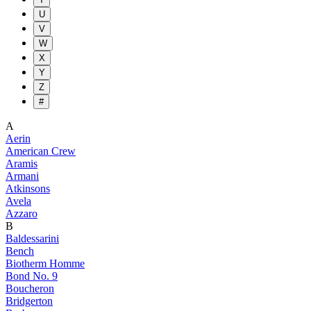
U
V
W
X
Y
Z
#
A
Aerin
American Crew
Aramis
Armani
Atkinsons
Avela
Azzaro
B
Baldessarini
Bench
Biotherm Homme
Bond No. 9
Boucheron
Bridgerton