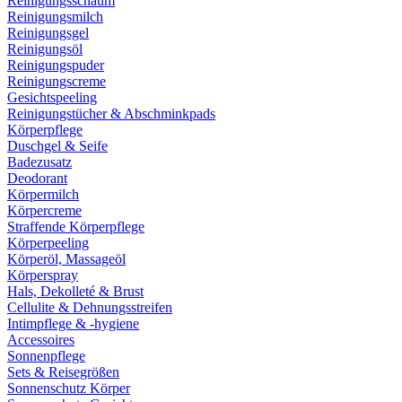
Reinigungsschaum
Reinigungsmilch
Reinigungsgel
Reinigungsöl
Reinigungspuder
Reinigungscreme
Gesichtspeeling
Reinigungstücher & Abschminkpads
Körperpflege
Duschgel & Seife
Badezusatz
Deodorant
Körpermilch
Körpercreme
Straffende Körperpflege
Körperpeeling
Körperöl, Massageöl
Körperspray
Hals, Dekolleté & Brust
Cellulite & Dehnungsstreifen
Intimpflege & -hygiene
Accessoires
Sonnenpflege
Sets & Reisegrößen
Sonnenschutz Körper