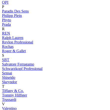
OPI
P
Paradis Des Sens
Philipp Plein
Phyto
Prada
R
REN
Ralph Lauren
Revlon Professional
Rochas
Roger & Gallet
S
SBT
Salvatore Ferragamo
Schwarzkopf Professional
Sensai
Shiseido
Skeyndor
T
Tiffany & Co.
Tommy Hilfiger
Trussardi
V
Valentino