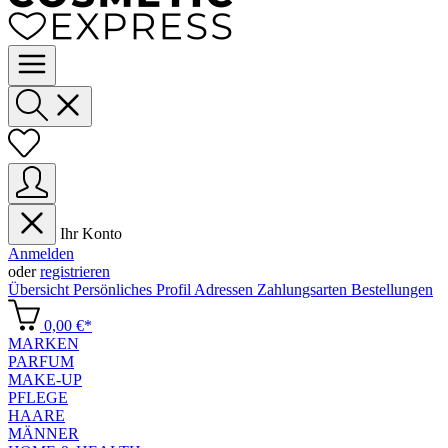
Ihr Konto
Anmelden
oder
registrieren
Übersicht
Persönliches Profil
Adressen
Zahlungsarten
Bestellungen
0,00 €*
MARKEN
PARFUM
MAKE-UP
PFLEGE
HAARE
MÄNNER