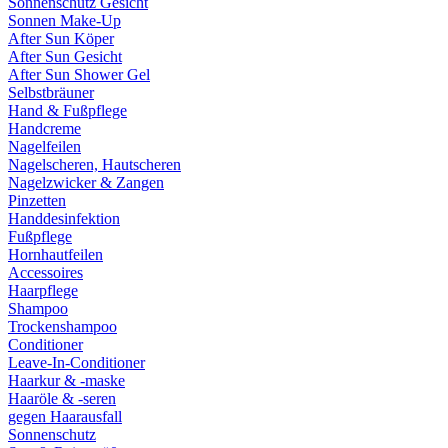
Sonnenschutz Gesicht
Sonnen Make-Up
After Sun Köper
After Sun Gesicht
After Sun Shower Gel
Selbstbräuner
Hand & Fußpflege
Handcreme
Nagelfeilen
Nagelscheren, Hautscheren
Nagelzwicker & Zangen
Pinzetten
Handdesinfektion
Fußpflege
Hornhautfeilen
Accessoires
Haarpflege
Shampoo
Trockenshampoo
Conditioner
Leave-In-Conditioner
Haarkur & -maske
Haaröle & -seren
gegen Haarausfall
Sonnenschutz