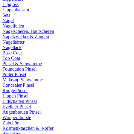
Lipgloss
Lippenbalsam
Sets
Nägel
Nagelfeilen
Nagelscheren, Hautscheren
Nagelzwicker & Zangen
Nagelhärter
Nagellack
Base Coat
Top Coat
Pinsel & Schwämme
Foundation Pinsel
Puder Pinsel
Make-up Schwämme
Concealer Pinsel
Rouge Pinsel
Lippen Pinsel
Lidschatten Pinsel
Eyeliner Pinsel
Augenbrauen Pinsel
Wimpernbürste
Zubehör
Kosmetiktaschen & -koffer
Anspitzer