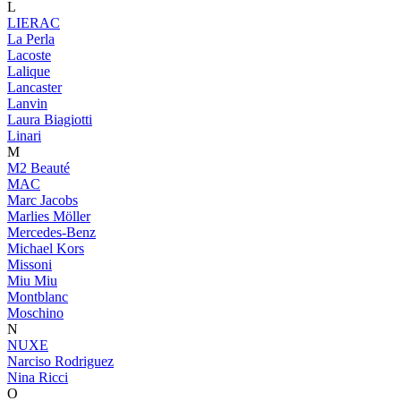
L
LIERAC
La Perla
Lacoste
Lalique
Lancaster
Lanvin
Laura Biagiotti
Linari
M
M2 Beauté
MAC
Marc Jacobs
Marlies Möller
Mercedes-Benz
Michael Kors
Missoni
Miu Miu
Montblanc
Moschino
N
NUXE
Narciso Rodriguez
Nina Ricci
O