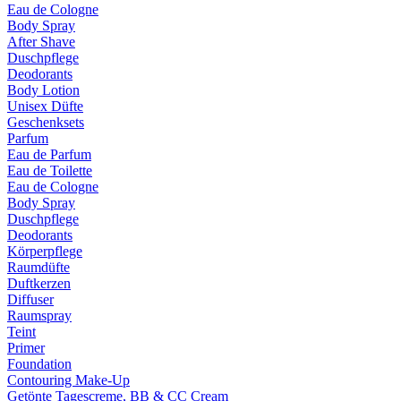
Eau de Cologne
Body Spray
After Shave
Duschpflege
Deodorants
Body Lotion
Unisex Düfte
Geschenksets
Parfum
Eau de Parfum
Eau de Toilette
Eau de Cologne
Body Spray
Duschpflege
Deodorants
Körperpflege
Raumdüfte
Duftkerzen
Diffuser
Raumspray
Teint
Primer
Foundation
Contouring Make-Up
Getönte Tagescreme, BB & CC Cream