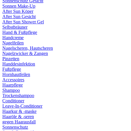
Sonnenschutz Gesicht
Sonnen Make-Up
After Sun Köper
After Sun Gesicht
After Sun Shower Gel
Selbstbräuner
Hand & Fußpflege
Handcreme
Nagelfeilen
Nagelscheren, Hautscheren
Nagelzwicker & Zangen
Pinzetten
Handdesinfektion
Fußpflege
Hornhautfeilen
Accessoires
Haarpflege
Shampoo
Trockenshampoo
Conditioner
Leave-In-Conditioner
Haarkur & -maske
Haaröle & -seren
gegen Haarausfall
Sonnenschutz