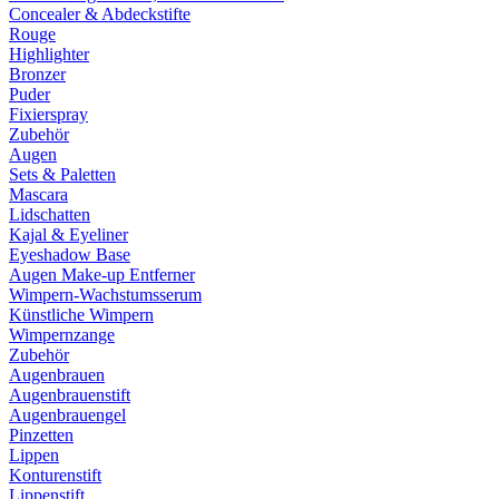
Concealer & Abdeckstifte
Rouge
Highlighter
Bronzer
Puder
Fixierspray
Zubehör
Augen
Sets & Paletten
Mascara
Lidschatten
Kajal & Eyeliner
Eyeshadow Base
Augen Make-up Entferner
Wimpern-Wachstumsserum
Künstliche Wimpern
Wimpernzange
Zubehör
Augenbrauen
Augenbrauenstift
Augenbrauengel
Pinzetten
Lippen
Konturenstift
Lippenstift