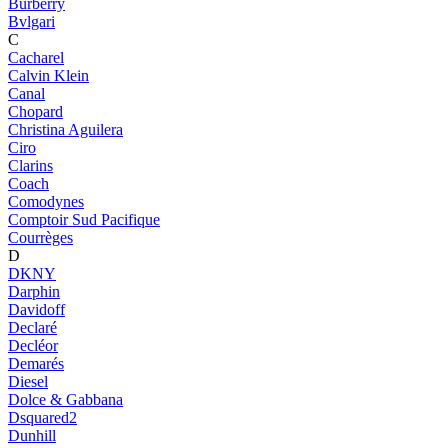
Burberry
Bvlgari
C
Cacharel
Calvin Klein
Canal
Chopard
Christina Aguilera
Ciro
Clarins
Coach
Comodynes
Comptoir Sud Pacifique
Courrèges
D
DKNY
Darphin
Davidoff
Declaré
Decléor
Demarés
Diesel
Dolce & Gabbana
Dsquared2
Dunhill