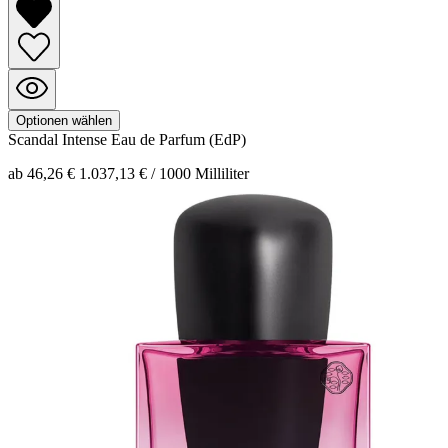
Optionen wählen
Scandal Intense
Eau de Parfum (EdP)
ab 46,26 €
1.037,13 € / 1000 Milliliter