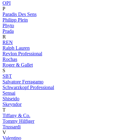
OPI
P
Paradis Des Sens
Philipp Plein
Phyto
Prada
R
REN
Ralph Lauren
Revlon Professional
Rochas
Roger & Gallet
S
SBT
Salvatore Ferragamo
Schwarzkopf Professional
Sensai
Shiseido
Skeyndor
T
Tiffany & Co.
Tommy Hilfiger
Trussardi
V
Valentino