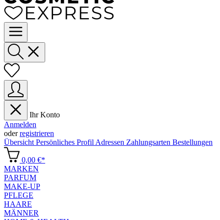
Ihr Konto
Anmelden
oder
registrieren
Übersicht
Persönliches Profil
Adressen
Zahlungsarten
Bestellungen
0,00 €*
MARKEN
PARFUM
MAKE-UP
PFLEGE
HAARE
MÄNNER