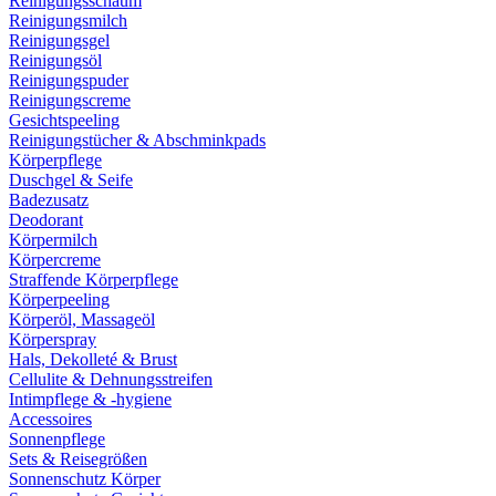
Reinigungsschaum
Reinigungsmilch
Reinigungsgel
Reinigungsöl
Reinigungspuder
Reinigungscreme
Gesichtspeeling
Reinigungstücher & Abschminkpads
Körperpflege
Duschgel & Seife
Badezusatz
Deodorant
Körpermilch
Körpercreme
Straffende Körperpflege
Körperpeeling
Körperöl, Massageöl
Körperspray
Hals, Dekolleté & Brust
Cellulite & Dehnungsstreifen
Intimpflege & -hygiene
Accessoires
Sonnenpflege
Sets & Reisegrößen
Sonnenschutz Körper