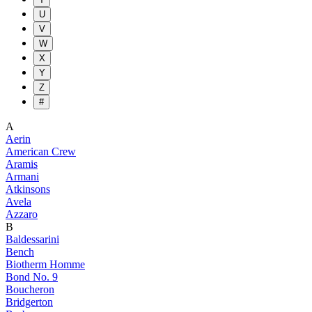
U
V
W
X
Y
Z
#
A
Aerin
American Crew
Aramis
Armani
Atkinsons
Avela
Azzaro
B
Baldessarini
Bench
Biotherm Homme
Bond No. 9
Boucheron
Bridgerton