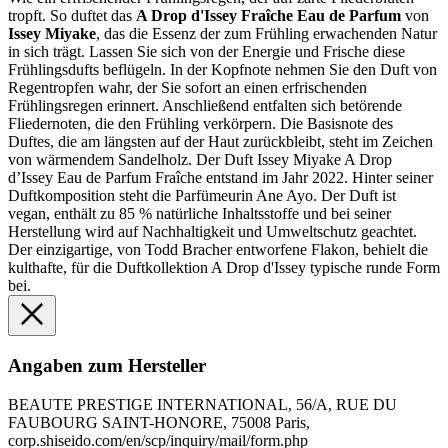
tropft. So duftet das
A Drop d'Issey Fraîche Eau de Parfum
von
Issey Miyake
, das die Essenz der zum Frühling erwachenden Natur
in sich trägt. Lassen Sie sich von der Energie und Frische diese
Frühlingsdufts beflügeln. In der Kopfnote nehmen Sie den Duft von
Regentropfen wahr, der Sie sofort an einen erfrischenden
Frühlingsregen erinnert. Anschließend entfalten sich betörende
Fliedernoten, die den Frühling verkörpern. Die Basisnote des
Duftes, die am längsten auf der Haut zurückbleibt, steht im Zeichen
von wärmendem Sandelholz. Der Duft Issey Miyake A Drop
d’Issey Eau de Parfum Fraîche entstand im Jahr 2022. Hinter seiner
Duftkomposition steht die Parfümeurin Ane Ayo. Der Duft ist
vegan, enthält zu 85 % natürliche Inhaltsstoffe und bei seiner
Herstellung wird auf Nachhaltigkeit und Umweltschutz geachtet.
Der einzigartige, von Todd Bracher entworfene Flakon, behielt die
kulthafte, für die Duftkollektion A Drop d'Issey typische runde Form
bei.
Angaben zum Hersteller
BEAUTE PRESTIGE INTERNATIONAL, 56/A, RUE DU
FAUBOURG SAINT-HONORE, 75008 Paris,
corp.shiseido.com/en/scp/inquiry/mail/form.php