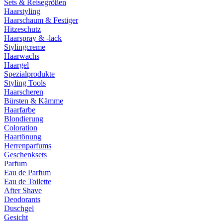
Sets & Reisegrößen
Haarstyling
Haarschaum & Festiger
Hitzeschutz
Haarspray & -lack
Stylingcreme
Haarwachs
Haargel
Spezialprodukte
Styling Tools
Haarscheren
Bürsten & Kämme
Haarfarbe
Blondierung
Coloration
Haartönung
Herrenparfums
Geschenksets
Parfum
Eau de Parfum
Eau de Toilette
After Shave
Deodorants
Duschgel
Gesicht