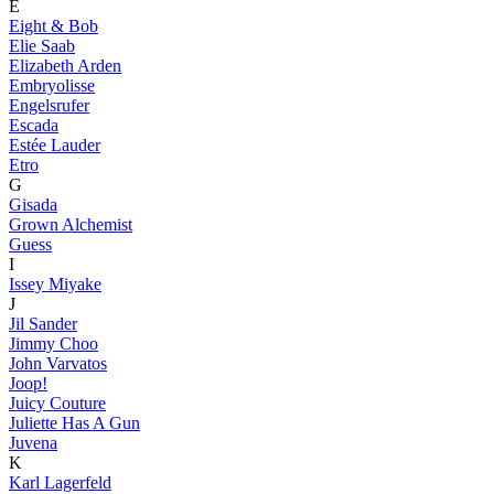
E
Eight & Bob
Elie Saab
Elizabeth Arden
Embryolisse
Engelsrufer
Escada
Estée Lauder
Etro
G
Gisada
Grown Alchemist
Guess
I
Issey Miyake
J
Jil Sander
Jimmy Choo
John Varvatos
Joop!
Juicy Couture
Juliette Has A Gun
Juvena
K
Karl Lagerfeld