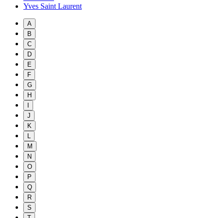
Yves Saint Laurent
A
B
C
D
E
F
G
H
I
J
K
L
M
N
O
P
Q
R
S
T