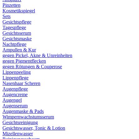
Pinzetten
Kosmetikspiegel
Sets
Gesichtspflege
Tagespflege
Gesichtsserum
Gesichtsmaske
Nachtpflege
Ampullen & Kur
gegen Pickel, Akne & Unreinheiten
gegen Pigmentflecken
gegen Rötungen & Couperose
Lippenpeeling
Lippenpflege
Nasenhaar Scheren
Augenpflege
Augencreme
Augengel
Augenserum
Augenmaske & Pads
Wimpernwachstumsserum
Gesichtsreinigung
Gesichtswasser, Tonic & Lotion
Mizellenwasser