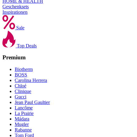
HOME & HEALTH
Geschenksets
Inspirationen
Sale
Top Deals
Premium
Biotherm
BOSS
Carolina Herrera
Chloé
Clinique
Gucci
Jean Paul Gaultier
Lancôme
La Prairie
Mádara
Mugler
Rabanne
Tom Ford