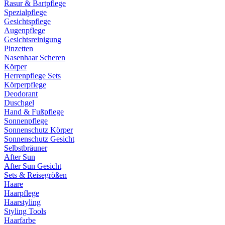
Rasur & Bartpflege
Spezialpflege
Gesichtspflege
Augenpflege
Gesichtsreinigung
Pinzetten
Nasenhaar Scheren
Körper
Herrenpflege Sets
Körperpflege
Deodorant
Duschgel
Hand & Fußpflege
Sonnenpflege
Sonnenschutz Körper
Sonnenschutz Gesicht
Selbstbräuner
After Sun
After Sun Gesicht
Sets & Reisegrößen
Haare
Haarpflege
Haarstyling
Styling Tools
Haarfarbe