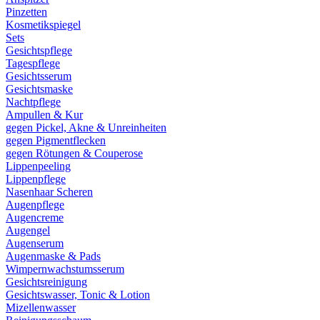
Pinzetten
Kosmetikspiegel
Sets
Gesichtspflege
Tagespflege
Gesichtsserum
Gesichtsmaske
Nachtpflege
Ampullen & Kur
gegen Pickel, Akne & Unreinheiten
gegen Pigmentflecken
gegen Rötungen & Couperose
Lippenpeeling
Lippenpflege
Nasenhaar Scheren
Augenpflege
Augencreme
Augengel
Augenserum
Augenmaske & Pads
Wimpernwachstumsserum
Gesichtsreinigung
Gesichtswasser, Tonic & Lotion
Mizellenwasser