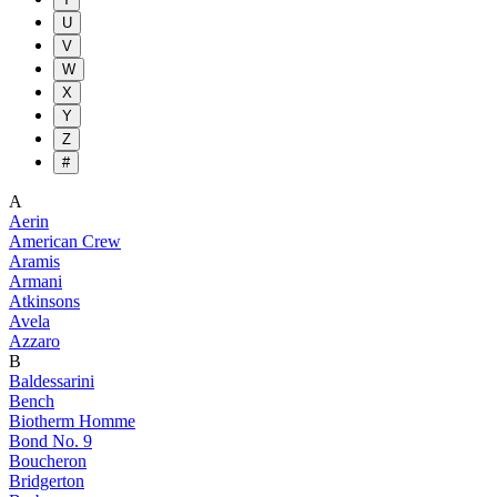
U
V
W
X
Y
Z
#
A
Aerin
American Crew
Aramis
Armani
Atkinsons
Avela
Azzaro
B
Baldessarini
Bench
Biotherm Homme
Bond No. 9
Boucheron
Bridgerton