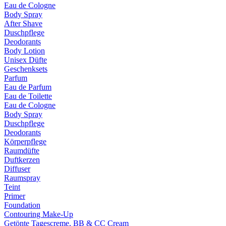
Eau de Cologne
Body Spray
After Shave
Duschpflege
Deodorants
Body Lotion
Unisex Düfte
Geschenksets
Parfum
Eau de Parfum
Eau de Toilette
Eau de Cologne
Body Spray
Duschpflege
Deodorants
Körperpflege
Raumdüfte
Duftkerzen
Diffuser
Raumspray
Teint
Primer
Foundation
Contouring Make-Up
Getönte Tagescreme, BB & CC Cream