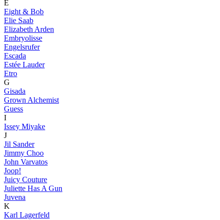
E
Eight & Bob
Elie Saab
Elizabeth Arden
Embryolisse
Engelsrufer
Escada
Estée Lauder
Etro
G
Gisada
Grown Alchemist
Guess
I
Issey Miyake
J
Jil Sander
Jimmy Choo
John Varvatos
Joop!
Juicy Couture
Juliette Has A Gun
Juvena
K
Karl Lagerfeld