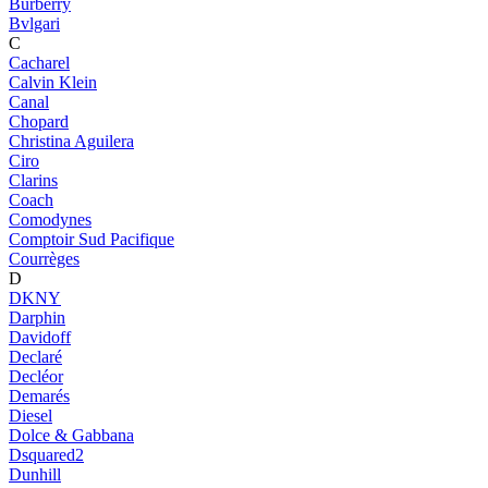
Burberry
Bvlgari
C
Cacharel
Calvin Klein
Canal
Chopard
Christina Aguilera
Ciro
Clarins
Coach
Comodynes
Comptoir Sud Pacifique
Courrèges
D
DKNY
Darphin
Davidoff
Declaré
Decléor
Demarés
Diesel
Dolce & Gabbana
Dsquared2
Dunhill