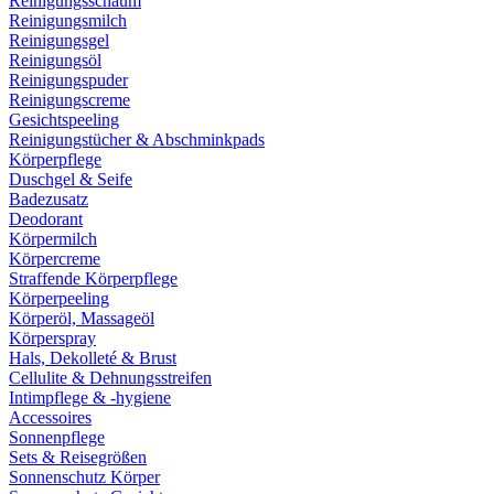
Reinigungsschaum
Reinigungsmilch
Reinigungsgel
Reinigungsöl
Reinigungspuder
Reinigungscreme
Gesichtspeeling
Reinigungstücher & Abschminkpads
Körperpflege
Duschgel & Seife
Badezusatz
Deodorant
Körpermilch
Körpercreme
Straffende Körperpflege
Körperpeeling
Körperöl, Massageöl
Körperspray
Hals, Dekolleté & Brust
Cellulite & Dehnungsstreifen
Intimpflege & -hygiene
Accessoires
Sonnenpflege
Sets & Reisegrößen
Sonnenschutz Körper