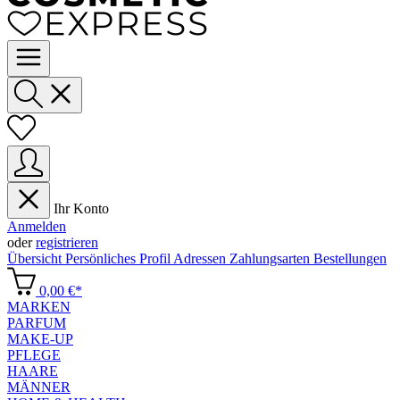
Ihr Konto
Anmelden
oder
registrieren
Übersicht
Persönliches Profil
Adressen
Zahlungsarten
Bestellungen
0,00 €*
MARKEN
PARFUM
MAKE-UP
PFLEGE
HAARE
MÄNNER