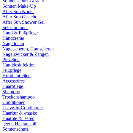
Sonnenschutz Gesicht
Sonnen Make-Up
After Sun Köper
After Sun Gesicht
After Sun Shower Gel
Selbstbräuner
Hand & Fußpflege
Handcreme
Nagelfeilen
Nagelscheren, Hautscheren
Nagelzwicker & Zangen
Pinzetten
Handdesinfektion
Fußpflege
Hornhautfeilen
Accessoires
Haarpflege
Shampoo
Trockenshampoo
Conditioner
Leave-In-Conditioner
Haarkur & -maske
Haaröle & -seren
gegen Haarausfall
Sonnenschutz