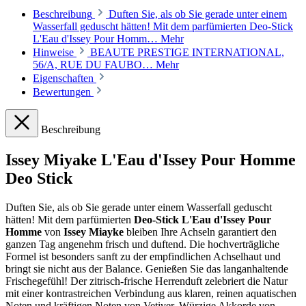
Beschreibung
Duften Sie, als ob Sie gerade unter einem
Wasserfall geduscht hätten! Mit dem parfümierten Deo-Stick
L'Eau d'Issey Pour Homm…
Mehr
Hinweise
BEAUTE PRESTIGE INTERNATIONAL,
56/A, RUE DU FAUBO…
Mehr
Eigenschaften
Bewertungen
Beschreibung
Issey Miyake L'Eau d'Issey Pour Homme
Deo Stick
Duften Sie, als ob Sie gerade unter einem Wasserfall geduscht
hätten! Mit dem parfümierten
Deo-Stick L'Eau d'Issey Pour
Homme
von
Issey Miayke
bleiben Ihre Achseln garantiert den
ganzen Tag angenehm frisch und duftend. Die hochverträgliche
Formel ist besonders sanft zu der empfindlichen Achselhaut und
bringt sie nicht aus der Balance. Genießen Sie das langanhaltende
Frischegefühl! Der zitrisch-frische Herrenduft zelebriert die Natur
mit einer kontrastreichen Verbindung aus klaren, reinen aquatischen
Noten und kräftigen Noten von Vetiver. Würzige Akkorde von