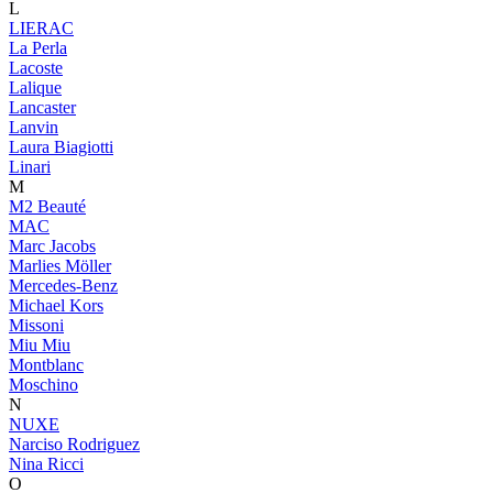
L
LIERAC
La Perla
Lacoste
Lalique
Lancaster
Lanvin
Laura Biagiotti
Linari
M
M2 Beauté
MAC
Marc Jacobs
Marlies Möller
Mercedes-Benz
Michael Kors
Missoni
Miu Miu
Montblanc
Moschino
N
NUXE
Narciso Rodriguez
Nina Ricci
O