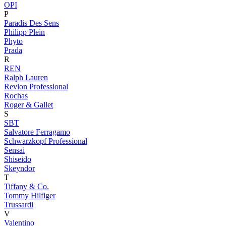
OPI
P
Paradis Des Sens
Philipp Plein
Phyto
Prada
R
REN
Ralph Lauren
Revlon Professional
Rochas
Roger & Gallet
S
SBT
Salvatore Ferragamo
Schwarzkopf Professional
Sensai
Shiseido
Skeyndor
T
Tiffany & Co.
Tommy Hilfiger
Trussardi
V
Valentino