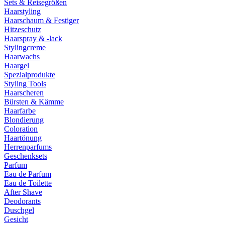
Sets & Reisegrößen
Haarstyling
Haarschaum & Festiger
Hitzeschutz
Haarspray & -lack
Stylingcreme
Haarwachs
Haargel
Spezialprodukte
Styling Tools
Haarscheren
Bürsten & Kämme
Haarfarbe
Blondierung
Coloration
Haartönung
Herrenparfums
Geschenksets
Parfum
Eau de Parfum
Eau de Toilette
After Shave
Deodorants
Duschgel
Gesicht