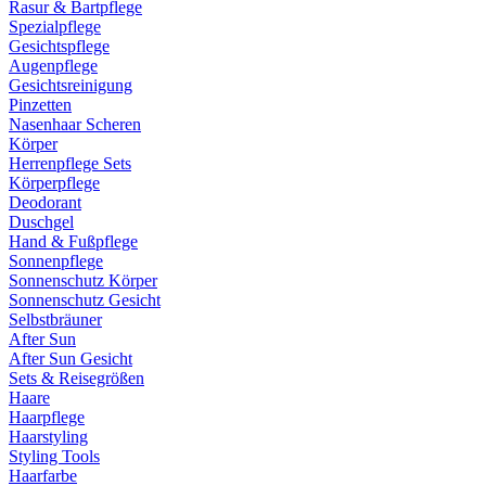
Rasur & Bartpflege
Spezialpflege
Gesichtspflege
Augenpflege
Gesichtsreinigung
Pinzetten
Nasenhaar Scheren
Körper
Herrenpflege Sets
Körperpflege
Deodorant
Duschgel
Hand & Fußpflege
Sonnenpflege
Sonnenschutz Körper
Sonnenschutz Gesicht
Selbstbräuner
After Sun
After Sun Gesicht
Sets & Reisegrößen
Haare
Haarpflege
Haarstyling
Styling Tools
Haarfarbe