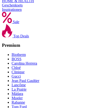
HOME & HEALTH
Geschenksets
Inspirationen
Sale
Top Deals
Premium
Biotherm
BOSS
Carolina Herrera
Chloé
Clinique
Gucci
Jean Paul Gaultier
Lancôme
La Prairie
Mádara
Mugler
Rabanne
Tom Ford