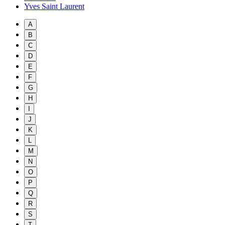
Yves Saint Laurent
A
B
C
D
E
F
G
H
I
J
K
L
M
N
O
P
Q
R
S
T