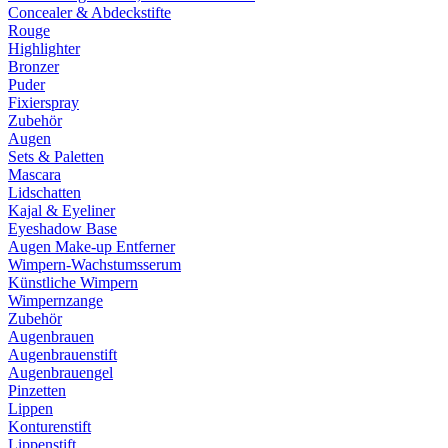
Concealer & Abdeckstifte
Rouge
Highlighter
Bronzer
Puder
Fixierspray
Zubehör
Augen
Sets & Paletten
Mascara
Lidschatten
Kajal & Eyeliner
Eyeshadow Base
Augen Make-up Entferner
Wimpern-Wachstumsserum
Künstliche Wimpern
Wimpernzange
Zubehör
Augenbrauen
Augenbrauenstift
Augenbrauengel
Pinzetten
Lippen
Konturenstift
Lippenstift