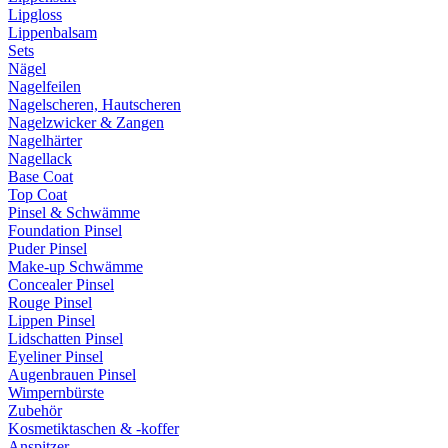
Lipgloss
Lippenbalsam
Sets
Nägel
Nagelfeilen
Nagelscheren, Hautscheren
Nagelzwicker & Zangen
Nagelhärter
Nagellack
Base Coat
Top Coat
Pinsel & Schwämme
Foundation Pinsel
Puder Pinsel
Make-up Schwämme
Concealer Pinsel
Rouge Pinsel
Lippen Pinsel
Lidschatten Pinsel
Eyeliner Pinsel
Augenbrauen Pinsel
Wimpernbürste
Zubehör
Kosmetiktaschen & -koffer
Anspitzer