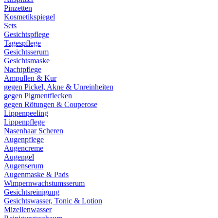
Pinzetten
Kosmetikspiegel
Sets
Gesichtspflege
Tagespflege
Gesichtsserum
Gesichtsmaske
Nachtpflege
Ampullen & Kur
gegen Pickel, Akne & Unreinheiten
gegen Pigmentflecken
gegen Rötungen & Couperose
Lippenpeeling
Lippenpflege
Nasenhaar Scheren
Augenpflege
Augencreme
Augengel
Augenserum
Augenmaske & Pads
Wimpernwachstumsserum
Gesichtsreinigung
Gesichtswasser, Tonic & Lotion
Mizellenwasser