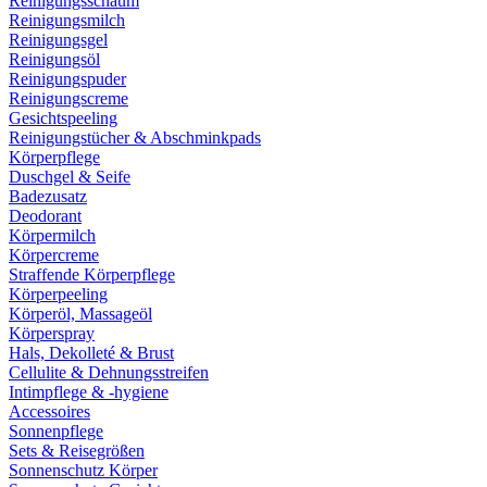
Reinigungsschaum
Reinigungsmilch
Reinigungsgel
Reinigungsöl
Reinigungspuder
Reinigungscreme
Gesichtspeeling
Reinigungstücher & Abschminkpads
Körperpflege
Duschgel & Seife
Badezusatz
Deodorant
Körpermilch
Körpercreme
Straffende Körperpflege
Körperpeeling
Körperöl, Massageöl
Körperspray
Hals, Dekolleté & Brust
Cellulite & Dehnungsstreifen
Intimpflege & -hygiene
Accessoires
Sonnenpflege
Sets & Reisegrößen
Sonnenschutz Körper