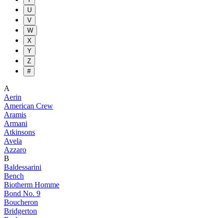
U
V
W
X
Y
Z
#
A
Aerin
American Crew
Aramis
Armani
Atkinsons
Avela
Azzaro
B
Baldessarini
Bench
Biotherm Homme
Bond No. 9
Boucheron
Bridgerton