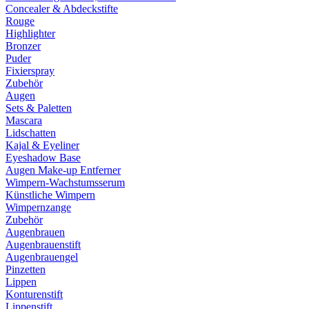
Concealer & Abdeckstifte
Rouge
Highlighter
Bronzer
Puder
Fixierspray
Zubehör
Augen
Sets & Paletten
Mascara
Lidschatten
Kajal & Eyeliner
Eyeshadow Base
Augen Make-up Entferner
Wimpern-Wachstumsserum
Künstliche Wimpern
Wimpernzange
Zubehör
Augenbrauen
Augenbrauenstift
Augenbrauengel
Pinzetten
Lippen
Konturenstift
Lippenstift