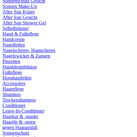
Sonnenschutz Gesicht
Sonnen Make-Up
After Sun Köper
After Sun Gesicht
After Sun Shower Gel
Selbstbräuner
Hand & Fußpflege
Handcreme
Nagelfeilen
Nagelscheren, Hautscheren
Nagelzwicker & Zangen
Pinzetten
Handdesinfektion
Fußpflege
Hornhautfeilen
Accessoires
Haarpflege
Shampoo
Trockenshampoo
Conditioner
Leave-In-Conditioner
Haarkur & -maske
Haaröle & -seren
gegen Haarausfall
Sonnenschutz