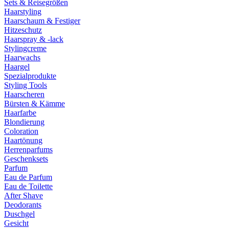
Sets & Reisegrößen
Haarstyling
Haarschaum & Festiger
Hitzeschutz
Haarspray & -lack
Stylingcreme
Haarwachs
Haargel
Spezialprodukte
Styling Tools
Haarscheren
Bürsten & Kämme
Haarfarbe
Blondierung
Coloration
Haartönung
Herrenparfums
Geschenksets
Parfum
Eau de Parfum
Eau de Toilette
After Shave
Deodorants
Duschgel
Gesicht