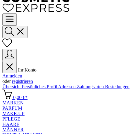
Ihr Konto
Anmelden
oder
registrieren
Übersicht
Persönliches Profil
Adressen
Zahlungsarten
Bestellungen
0,00 €*
MARKEN
PARFUM
MAKE-UP
PFLEGE
HAARE
MÄNNER