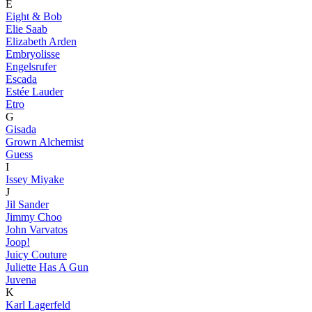
E
Eight & Bob
Elie Saab
Elizabeth Arden
Embryolisse
Engelsrufer
Escada
Estée Lauder
Etro
G
Gisada
Grown Alchemist
Guess
I
Issey Miyake
J
Jil Sander
Jimmy Choo
John Varvatos
Joop!
Juicy Couture
Juliette Has A Gun
Juvena
K
Karl Lagerfeld