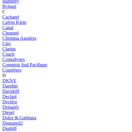
Burberry
Bvlgari
C
Cacharel
Calvin Klein
Canal
Chopard
Christina Aguilera
Ciro
Clarins
Coach
Comodynes
Comptoir Sud Pacifique
Courrèges
D
DKNY
Darphin
Davidoff
Declaré
Decléor
Demarés
Diesel
Dolce & Gabbana
Dsquared2
Dunhill