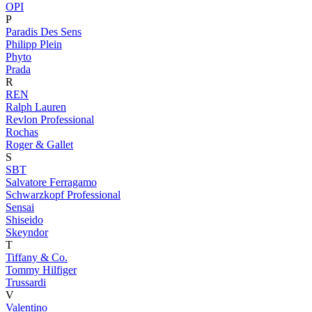
OPI
P
Paradis Des Sens
Philipp Plein
Phyto
Prada
R
REN
Ralph Lauren
Revlon Professional
Rochas
Roger & Gallet
S
SBT
Salvatore Ferragamo
Schwarzkopf Professional
Sensai
Shiseido
Skeyndor
T
Tiffany & Co.
Tommy Hilfiger
Trussardi
V
Valentino