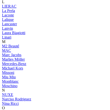
L
LIERAC
La Perla
Lacoste
Lalique
Lancaster
Lanvin
Laura Biagiotti
Linari
M
M2 Beauté
MAC
Marc Jacobs
Marlies Möller
Mercedes-Benz
Michael Kors
Missoni
Miu Miu
Montblanc
Moschino
N
NUXE
Narciso Rodriguez
Nina Ricci
O