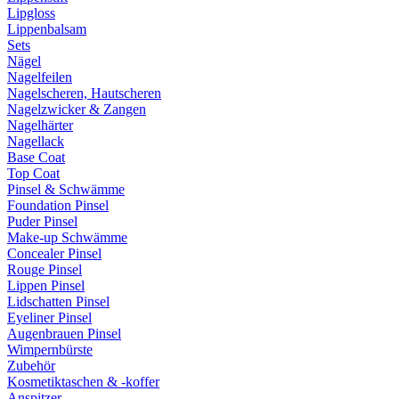
Lipgloss
Lippenbalsam
Sets
Nägel
Nagelfeilen
Nagelscheren, Hautscheren
Nagelzwicker & Zangen
Nagelhärter
Nagellack
Base Coat
Top Coat
Pinsel & Schwämme
Foundation Pinsel
Puder Pinsel
Make-up Schwämme
Concealer Pinsel
Rouge Pinsel
Lippen Pinsel
Lidschatten Pinsel
Eyeliner Pinsel
Augenbrauen Pinsel
Wimpernbürste
Zubehör
Kosmetiktaschen & -koffer
Anspitzer