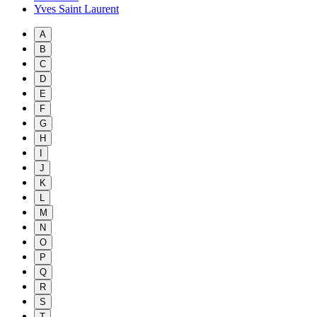
Yves Saint Laurent
A
B
C
D
E
F
G
H
I
J
K
L
M
N
O
P
Q
R
S
T