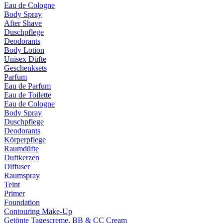
Eau de Cologne
Body Spray
After Shave
Duschpflege
Deodorants
Body Lotion
Unisex Düfte
Geschenksets
Parfum
Eau de Parfum
Eau de Toilette
Eau de Cologne
Body Spray
Duschpflege
Deodorants
Körperpflege
Raumdüfte
Duftkerzen
Diffuser
Raumspray
Teint
Primer
Foundation
Contouring Make-Up
Getönte Tagescreme, BB & CC Cream