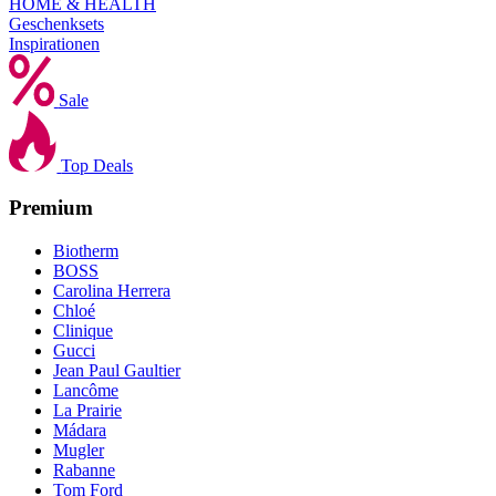
HOME & HEALTH
Geschenksets
Inspirationen
Sale
Top Deals
Premium
Biotherm
BOSS
Carolina Herrera
Chloé
Clinique
Gucci
Jean Paul Gaultier
Lancôme
La Prairie
Mádara
Mugler
Rabanne
Tom Ford