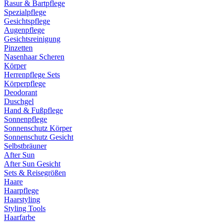
Rasur & Bartpflege
Spezialpflege
Gesichtspflege
Augenpflege
Gesichtsreinigung
Pinzetten
Nasenhaar Scheren
Körper
Herrenpflege Sets
Körperpflege
Deodorant
Duschgel
Hand & Fußpflege
Sonnenpflege
Sonnenschutz Körper
Sonnenschutz Gesicht
Selbstbräuner
After Sun
After Sun Gesicht
Sets & Reisegrößen
Haare
Haarpflege
Haarstyling
Styling Tools
Haarfarbe