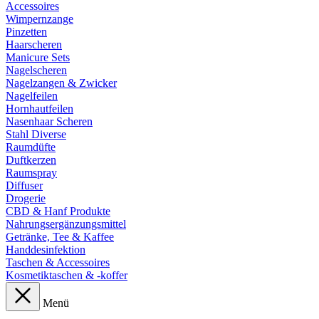
Accessoires
Wimpernzange
Pinzetten
Haarscheren
Manicure Sets
Nagelscheren
Nagelzangen & Zwicker
Nagelfeilen
Hornhautfeilen
Nasenhaar Scheren
Stahl Diverse
Raumdüfte
Duftkerzen
Raumspray
Diffuser
Drogerie
CBD & Hanf Produkte
Nahrungsergänzungsmittel
Getränke, Tee & Kaffee
Handdesinfektion
Taschen & Accessoires
Kosmetiktaschen & -koffer
Menü