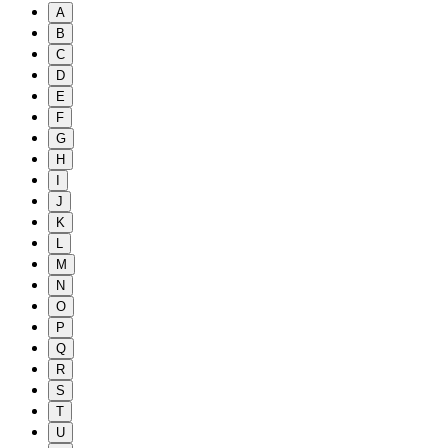
A
B
C
D
E
F
G
H
I
J
K
L
M
N
O
P
Q
R
S
T
U