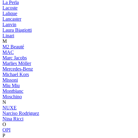
La Perla
Lacoste
Lalique
Lancaster
Lanvin
Laura Biagiotti
Linari
M
M2 Beauté
MAC
Marc Jacobs
Marlies Möller
Mercedes-Benz
Michael Kors
Missoni
Miu Miu
Montblanc
Moschino
N
NUXE
Narciso Rodriguez
Nina Ricci
O
OPI
P