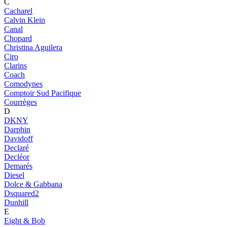
C
Cacharel
Calvin Klein
Canal
Chopard
Christina Aguilera
Ciro
Clarins
Coach
Comodynes
Comptoir Sud Pacifique
Courrèges
D
DKNY
Darphin
Davidoff
Declaré
Decléor
Demarés
Diesel
Dolce & Gabbana
Dsquared2
Dunhill
E
Eight & Bob