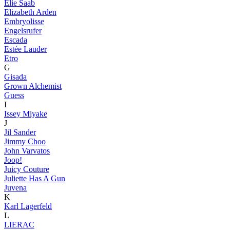
Elie Saab
Elizabeth Arden
Embryolisse
Engelsrufer
Escada
Estée Lauder
Etro
G
Gisada
Grown Alchemist
Guess
I
Issey Miyake
J
Jil Sander
Jimmy Choo
John Varvatos
Joop!
Juicy Couture
Juliette Has A Gun
Juvena
K
Karl Lagerfeld
L
LIERAC