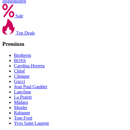
Inspirationen
Sale
Top Deals
Premium
Biotherm
BOSS
Carolina Herrera
Chloé
Clinique
Gucci
Jean Paul Gaultier
Lancôme
La Prairie
Mádara
Mugler
Rabanne
Tom Ford
Yves Saint Laurent