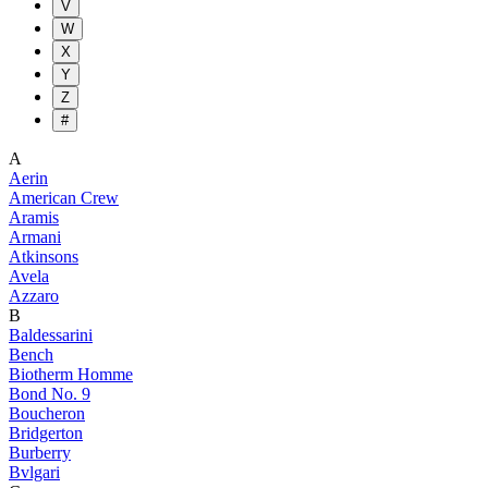
V
W
X
Y
Z
#
A
Aerin
American Crew
Aramis
Armani
Atkinsons
Avela
Azzaro
B
Baldessarini
Bench
Biotherm Homme
Bond No. 9
Boucheron
Bridgerton
Burberry
Bvlgari