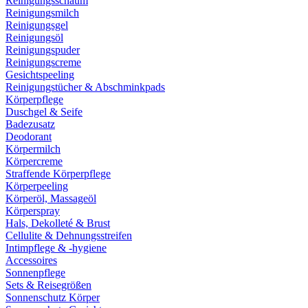
Reinigungsschaum
Reinigungsmilch
Reinigungsgel
Reinigungsöl
Reinigungspuder
Reinigungscreme
Gesichtspeeling
Reinigungstücher & Abschminkpads
Körperpflege
Duschgel & Seife
Badezusatz
Deodorant
Körpermilch
Körpercreme
Straffende Körperpflege
Körperpeeling
Körperöl, Massageöl
Körperspray
Hals, Dekolleté & Brust
Cellulite & Dehnungsstreifen
Intimpflege & -hygiene
Accessoires
Sonnenpflege
Sets & Reisegrößen
Sonnenschutz Körper