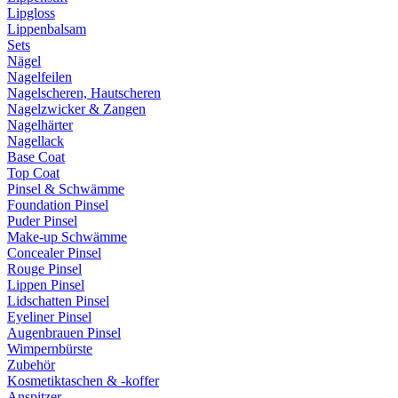
Lipgloss
Lippenbalsam
Sets
Nägel
Nagelfeilen
Nagelscheren, Hautscheren
Nagelzwicker & Zangen
Nagelhärter
Nagellack
Base Coat
Top Coat
Pinsel & Schwämme
Foundation Pinsel
Puder Pinsel
Make-up Schwämme
Concealer Pinsel
Rouge Pinsel
Lippen Pinsel
Lidschatten Pinsel
Eyeliner Pinsel
Augenbrauen Pinsel
Wimpernbürste
Zubehör
Kosmetiktaschen & -koffer
Anspitzer