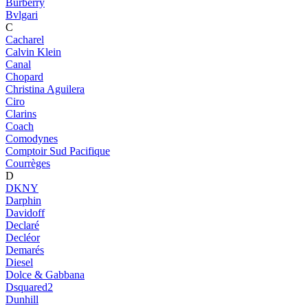
Burberry
Bvlgari
C
Cacharel
Calvin Klein
Canal
Chopard
Christina Aguilera
Ciro
Clarins
Coach
Comodynes
Comptoir Sud Pacifique
Courrèges
D
DKNY
Darphin
Davidoff
Declaré
Decléor
Demarés
Diesel
Dolce & Gabbana
Dsquared2
Dunhill