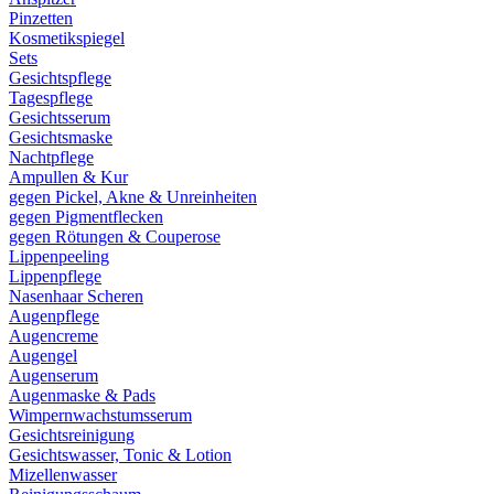
Pinzetten
Kosmetikspiegel
Sets
Gesichtspflege
Tagespflege
Gesichtsserum
Gesichtsmaske
Nachtpflege
Ampullen & Kur
gegen Pickel, Akne & Unreinheiten
gegen Pigmentflecken
gegen Rötungen & Couperose
Lippenpeeling
Lippenpflege
Nasenhaar Scheren
Augenpflege
Augencreme
Augengel
Augenserum
Augenmaske & Pads
Wimpernwachstumsserum
Gesichtsreinigung
Gesichtswasser, Tonic & Lotion
Mizellenwasser