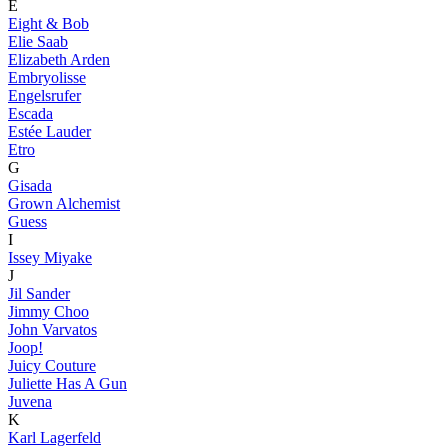
E
Eight & Bob
Elie Saab
Elizabeth Arden
Embryolisse
Engelsrufer
Escada
Estée Lauder
Etro
G
Gisada
Grown Alchemist
Guess
I
Issey Miyake
J
Jil Sander
Jimmy Choo
John Varvatos
Joop!
Juicy Couture
Juliette Has A Gun
Juvena
K
Karl Lagerfeld