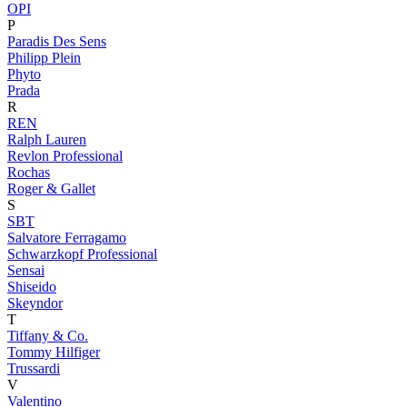
OPI
P
Paradis Des Sens
Philipp Plein
Phyto
Prada
R
REN
Ralph Lauren
Revlon Professional
Rochas
Roger & Gallet
S
SBT
Salvatore Ferragamo
Schwarzkopf Professional
Sensai
Shiseido
Skeyndor
T
Tiffany & Co.
Tommy Hilfiger
Trussardi
V
Valentino