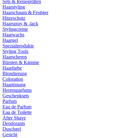
Sets & Reisegrößen
Haarstyling
Haarschaum & Festiger
Hitzeschutz
Haarspray & -lack
Stylingcreme
Haarwachs
Haargel
Spezialprodukte
Styling Tools
Haarscheren
Bürsten & Kämme
Haarfarbe
Blondierung
Coloration
Haartönung
Herrenparfums
Geschenksets
Parfum
Eau de Parfum
Eau de Toilette
After Shave
Deodorants
Duschgel
Gesicht