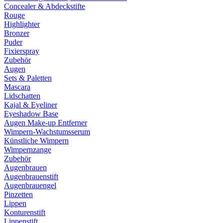
Concealer & Abdeckstifte
Rouge
Highlighter
Bronzer
Puder
Fixierspray
Zubehör
Augen
Sets & Paletten
Mascara
Lidschatten
Kajal & Eyeliner
Eyeshadow Base
Augen Make-up Entferner
Wimpern-Wachstumsserum
Künstliche Wimpern
Wimpernzange
Zubehör
Augenbrauen
Augenbrauenstift
Augenbrauengel
Pinzetten
Lippen
Konturenstift
Lippenstift