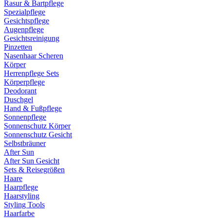
Rasur & Bartpflege
Spezialpflege
Gesichtspflege
Augenpflege
Gesichtsreinigung
Pinzetten
Nasenhaar Scheren
Körper
Herrenpflege Sets
Körperpflege
Deodorant
Duschgel
Hand & Fußpflege
Sonnenpflege
Sonnenschutz Körper
Sonnenschutz Gesicht
Selbstbräuner
After Sun
After Sun Gesicht
Sets & Reisegrößen
Haare
Haarpflege
Haarstyling
Styling Tools
Haarfarbe