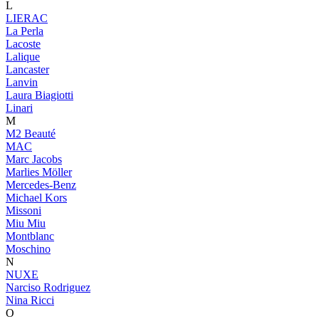
L
LIERAC
La Perla
Lacoste
Lalique
Lancaster
Lanvin
Laura Biagiotti
Linari
M
M2 Beauté
MAC
Marc Jacobs
Marlies Möller
Mercedes-Benz
Michael Kors
Missoni
Miu Miu
Montblanc
Moschino
N
NUXE
Narciso Rodriguez
Nina Ricci
O