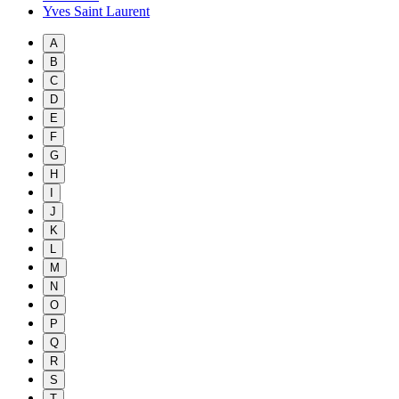
Yves Saint Laurent
A
B
C
D
E
F
G
H
I
J
K
L
M
N
O
P
Q
R
S
T