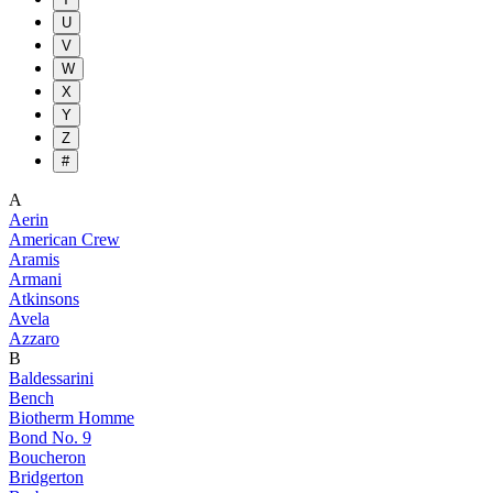
U
V
W
X
Y
Z
#
A
Aerin
American Crew
Aramis
Armani
Atkinsons
Avela
Azzaro
B
Baldessarini
Bench
Biotherm Homme
Bond No. 9
Boucheron
Bridgerton