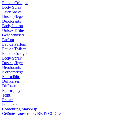
Eau de Cologne
Body Spray
After Shave
Duschpflege
Deodorants
Body Lotion
Unisex Düfte
Geschenksets
Parfum
Eau de Parfum
Eau de Toilette
Eau de Cologne
Body Spray
Duschpflege
Deodorants
Körperpflege
Raumdüfte
Duftkerzen
Diffuser
Raumspray
Teint
Primer
Foundation
Contouring Make-Up
Getönte Tagescreme, BB & CC Cream