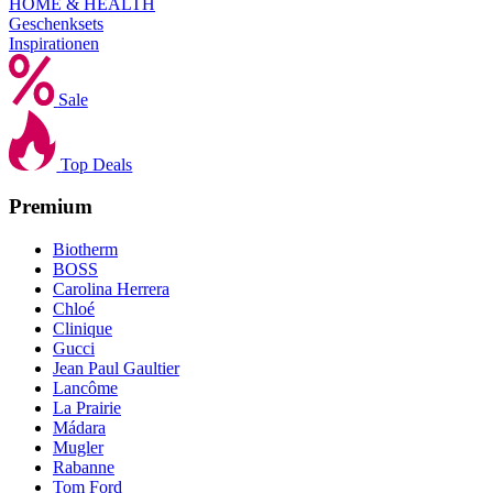
HOME & HEALTH
Geschenksets
Inspirationen
Sale
Top Deals
Premium
Biotherm
BOSS
Carolina Herrera
Chloé
Clinique
Gucci
Jean Paul Gaultier
Lancôme
La Prairie
Mádara
Mugler
Rabanne
Tom Ford