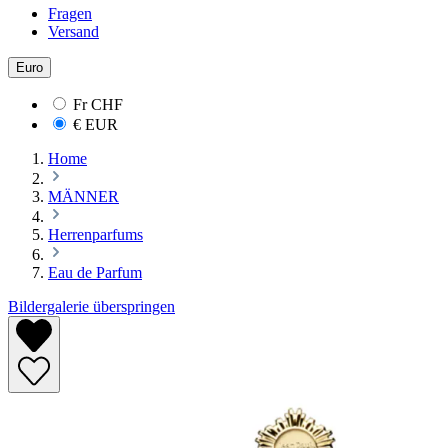
Fragen
Versand
Euro
Fr
CHF
€
EUR
Home
MÄNNER
Herrenparfums
Eau de Parfum
Bildergalerie überspringen