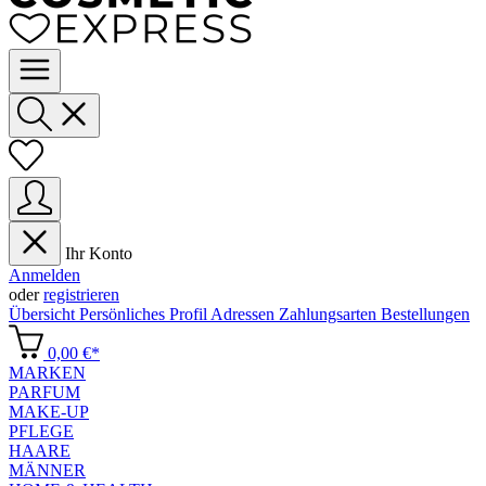
Ihr Konto
Anmelden
oder
registrieren
Übersicht
Persönliches Profil
Adressen
Zahlungsarten
Bestellungen
0,00 €*
MARKEN
PARFUM
MAKE-UP
PFLEGE
HAARE
MÄNNER