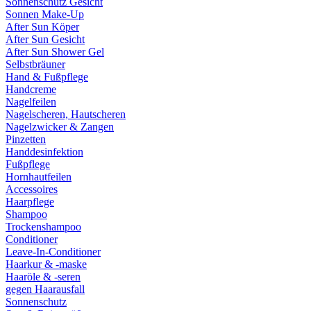
Sonnenschutz Gesicht
Sonnen Make-Up
After Sun Köper
After Sun Gesicht
After Sun Shower Gel
Selbstbräuner
Hand & Fußpflege
Handcreme
Nagelfeilen
Nagelscheren, Hautscheren
Nagelzwicker & Zangen
Pinzetten
Handdesinfektion
Fußpflege
Hornhautfeilen
Accessoires
Haarpflege
Shampoo
Trockenshampoo
Conditioner
Leave-In-Conditioner
Haarkur & -maske
Haaröle & -seren
gegen Haarausfall
Sonnenschutz