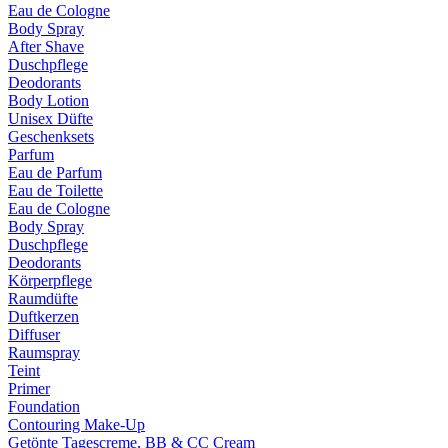
Eau de Cologne
Body Spray
After Shave
Duschpflege
Deodorants
Body Lotion
Unisex Düfte
Geschenksets
Parfum
Eau de Parfum
Eau de Toilette
Eau de Cologne
Body Spray
Duschpflege
Deodorants
Körperpflege
Raumdüfte
Duftkerzen
Diffuser
Raumspray
Teint
Primer
Foundation
Contouring Make-Up
Getönte Tagescreme, BB & CC Cream