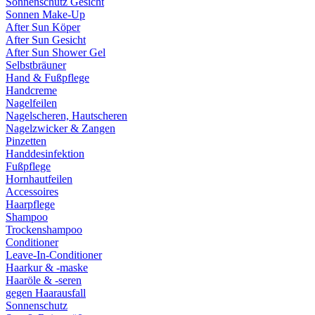
Sonnenschutz Gesicht
Sonnen Make-Up
After Sun Köper
After Sun Gesicht
After Sun Shower Gel
Selbstbräuner
Hand & Fußpflege
Handcreme
Nagelfeilen
Nagelscheren, Hautscheren
Nagelzwicker & Zangen
Pinzetten
Handdesinfektion
Fußpflege
Hornhautfeilen
Accessoires
Haarpflege
Shampoo
Trockenshampoo
Conditioner
Leave-In-Conditioner
Haarkur & -maske
Haaröle & -seren
gegen Haarausfall
Sonnenschutz