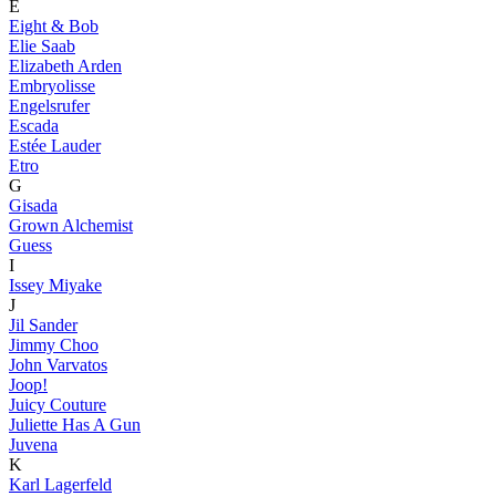
E
Eight & Bob
Elie Saab
Elizabeth Arden
Embryolisse
Engelsrufer
Escada
Estée Lauder
Etro
G
Gisada
Grown Alchemist
Guess
I
Issey Miyake
J
Jil Sander
Jimmy Choo
John Varvatos
Joop!
Juicy Couture
Juliette Has A Gun
Juvena
K
Karl Lagerfeld