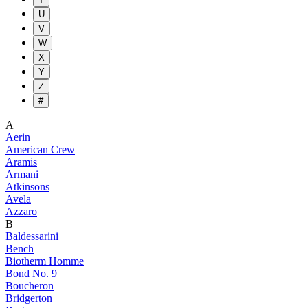
U
V
W
X
Y
Z
#
A
Aerin
American Crew
Aramis
Armani
Atkinsons
Avela
Azzaro
B
Baldessarini
Bench
Biotherm Homme
Bond No. 9
Boucheron
Bridgerton