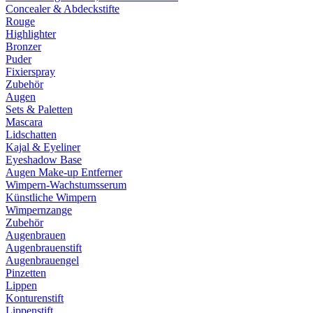
Concealer & Abdeckstifte
Rouge
Highlighter
Bronzer
Puder
Fixierspray
Zubehör
Augen
Sets & Paletten
Mascara
Lidschatten
Kajal & Eyeliner
Eyeshadow Base
Augen Make-up Entferner
Wimpern-Wachstumsserum
Künstliche Wimpern
Wimpernzange
Zubehör
Augenbrauen
Augenbrauenstift
Augenbrauengel
Pinzetten
Lippen
Konturenstift
Lippenstift