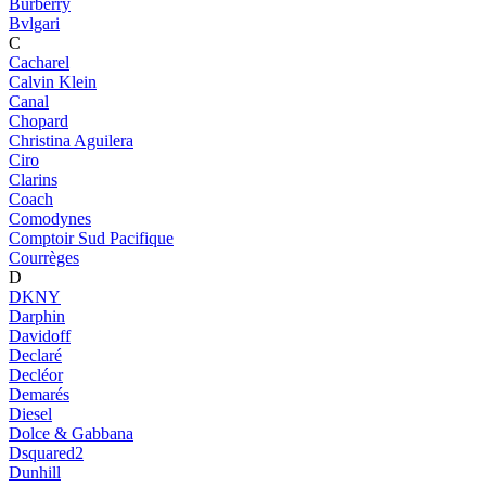
Burberry
Bvlgari
C
Cacharel
Calvin Klein
Canal
Chopard
Christina Aguilera
Ciro
Clarins
Coach
Comodynes
Comptoir Sud Pacifique
Courrèges
D
DKNY
Darphin
Davidoff
Declaré
Decléor
Demarés
Diesel
Dolce & Gabbana
Dsquared2
Dunhill