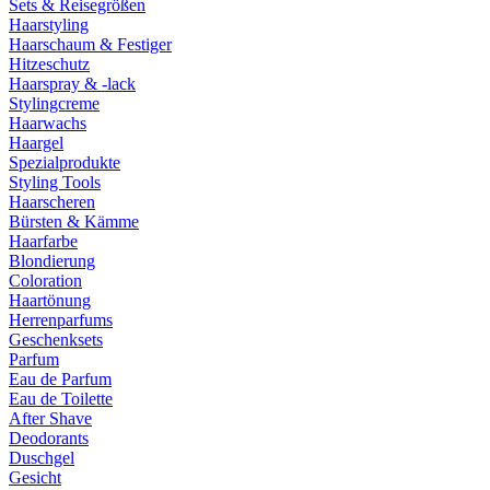
Sets & Reisegrößen
Haarstyling
Haarschaum & Festiger
Hitzeschutz
Haarspray & -lack
Stylingcreme
Haarwachs
Haargel
Spezialprodukte
Styling Tools
Haarscheren
Bürsten & Kämme
Haarfarbe
Blondierung
Coloration
Haartönung
Herrenparfums
Geschenksets
Parfum
Eau de Parfum
Eau de Toilette
After Shave
Deodorants
Duschgel
Gesicht