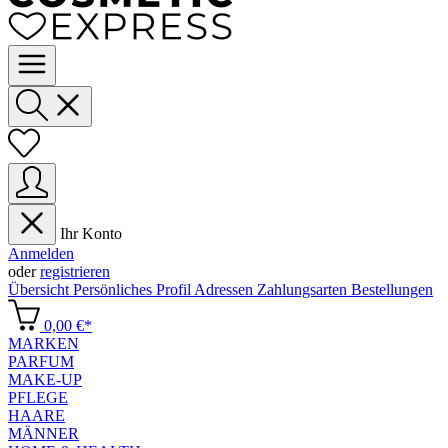
Ihr Konto
Anmelden
oder
registrieren
Übersicht
Persönliches Profil
Adressen
Zahlungsarten
Bestellungen
0,00 €*
MARKEN
PARFUM
MAKE-UP
PFLEGE
HAARE
MÄNNER