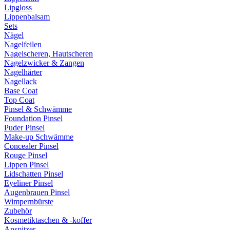
Lipgloss
Lippenbalsam
Sets
Nägel
Nagelfeilen
Nagelscheren, Hautscheren
Nagelzwicker & Zangen
Nagelhärter
Nagellack
Base Coat
Top Coat
Pinsel & Schwämme
Foundation Pinsel
Puder Pinsel
Make-up Schwämme
Concealer Pinsel
Rouge Pinsel
Lippen Pinsel
Lidschatten Pinsel
Eyeliner Pinsel
Augenbrauen Pinsel
Wimpernbürste
Zubehör
Kosmetiktaschen & -koffer
Anspitzer