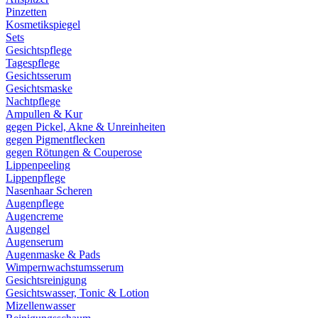
Pinzetten
Kosmetikspiegel
Sets
Gesichtspflege
Tagespflege
Gesichtsserum
Gesichtsmaske
Nachtpflege
Ampullen & Kur
gegen Pickel, Akne & Unreinheiten
gegen Pigmentflecken
gegen Rötungen & Couperose
Lippenpeeling
Lippenpflege
Nasenhaar Scheren
Augenpflege
Augencreme
Augengel
Augenserum
Augenmaske & Pads
Wimpernwachstumsserum
Gesichtsreinigung
Gesichtswasser, Tonic & Lotion
Mizellenwasser