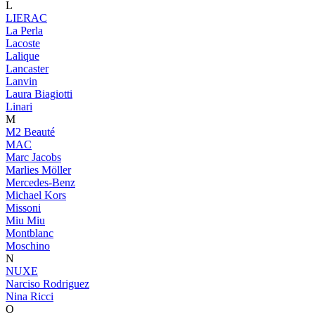
L
LIERAC
La Perla
Lacoste
Lalique
Lancaster
Lanvin
Laura Biagiotti
Linari
M
M2 Beauté
MAC
Marc Jacobs
Marlies Möller
Mercedes-Benz
Michael Kors
Missoni
Miu Miu
Montblanc
Moschino
N
NUXE
Narciso Rodriguez
Nina Ricci
O