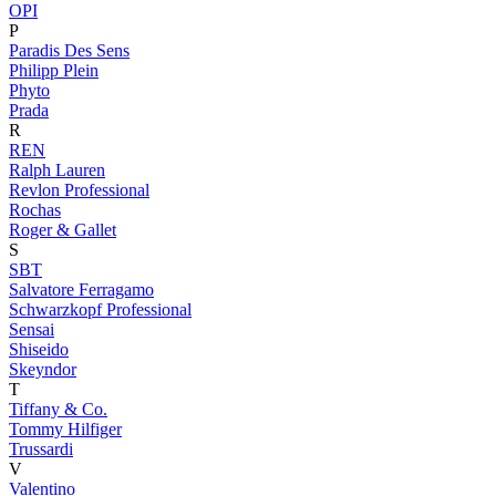
OPI
P
Paradis Des Sens
Philipp Plein
Phyto
Prada
R
REN
Ralph Lauren
Revlon Professional
Rochas
Roger & Gallet
S
SBT
Salvatore Ferragamo
Schwarzkopf Professional
Sensai
Shiseido
Skeyndor
T
Tiffany & Co.
Tommy Hilfiger
Trussardi
V
Valentino