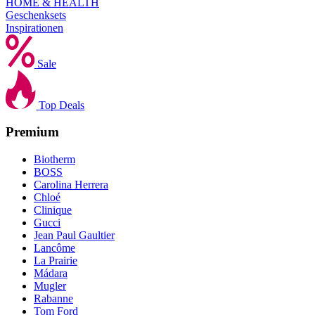
HOME & HEALTH
Geschenksets
Inspirationen
Sale
Top Deals
Premium
Biotherm
BOSS
Carolina Herrera
Chloé
Clinique
Gucci
Jean Paul Gaultier
Lancôme
La Prairie
Mádara
Mugler
Rabanne
Tom Ford