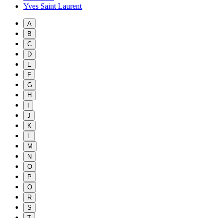
Yves Saint Laurent
A
B
C
D
E
F
G
H
I
J
K
L
M
N
O
P
Q
R
S
T