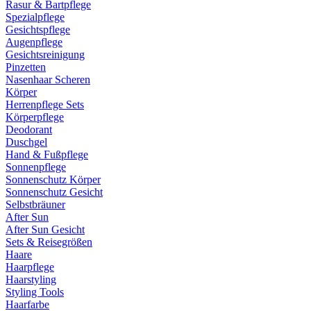
Rasur & Bartpflege
Spezialpflege
Gesichtspflege
Augenpflege
Gesichtsreinigung
Pinzetten
Nasenhaar Scheren
Körper
Herrenpflege Sets
Körperpflege
Deodorant
Duschgel
Hand & Fußpflege
Sonnenpflege
Sonnenschutz Körper
Sonnenschutz Gesicht
Selbstbräuner
After Sun
After Sun Gesicht
Sets & Reisegrößen
Haare
Haarpflege
Haarstyling
Styling Tools
Haarfarbe