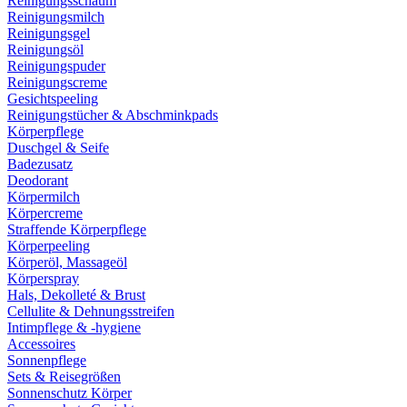
Reinigungsschaum
Reinigungsmilch
Reinigungsgel
Reinigungsöl
Reinigungspuder
Reinigungscreme
Gesichtspeeling
Reinigungstücher & Abschminkpads
Körperpflege
Duschgel & Seife
Badezusatz
Deodorant
Körpermilch
Körpercreme
Straffende Körperpflege
Körperpeeling
Körperöl, Massageöl
Körperspray
Hals, Dekolleté & Brust
Cellulite & Dehnungsstreifen
Intimpflege & -hygiene
Accessoires
Sonnenpflege
Sets & Reisegrößen
Sonnenschutz Körper