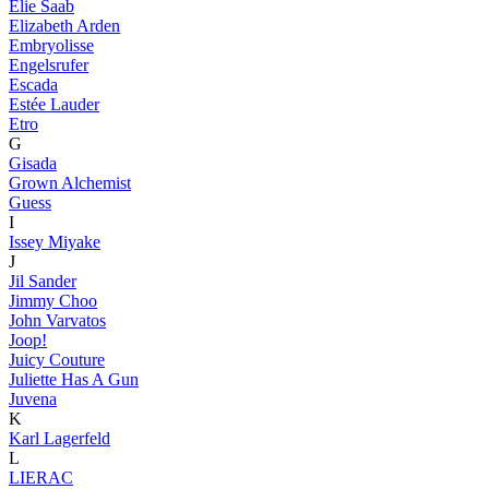
Elie Saab
Elizabeth Arden
Embryolisse
Engelsrufer
Escada
Estée Lauder
Etro
G
Gisada
Grown Alchemist
Guess
I
Issey Miyake
J
Jil Sander
Jimmy Choo
John Varvatos
Joop!
Juicy Couture
Juliette Has A Gun
Juvena
K
Karl Lagerfeld
L
LIERAC