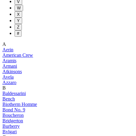
V
W
X
Y
Z
#
A
Aerin
American Crew
Aramis
Armani
Atkinsons
Avela
Azzaro
B
Baldessarini
Bench
Biotherm Homme
Bond No. 9
Boucheron
Bridgerton
Burberry
Bvlgari