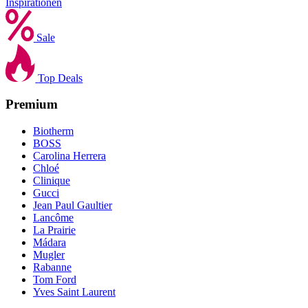
Inspirationen
Sale
Top Deals
Premium
Biotherm
BOSS
Carolina Herrera
Chloé
Clinique
Gucci
Jean Paul Gaultier
Lancôme
La Prairie
Mádara
Mugler
Rabanne
Tom Ford
Yves Saint Laurent