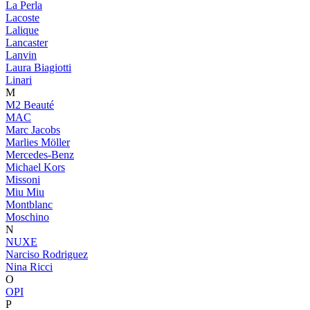
La Perla
Lacoste
Lalique
Lancaster
Lanvin
Laura Biagiotti
Linari
M
M2 Beauté
MAC
Marc Jacobs
Marlies Möller
Mercedes-Benz
Michael Kors
Missoni
Miu Miu
Montblanc
Moschino
N
NUXE
Narciso Rodriguez
Nina Ricci
O
OPI
P