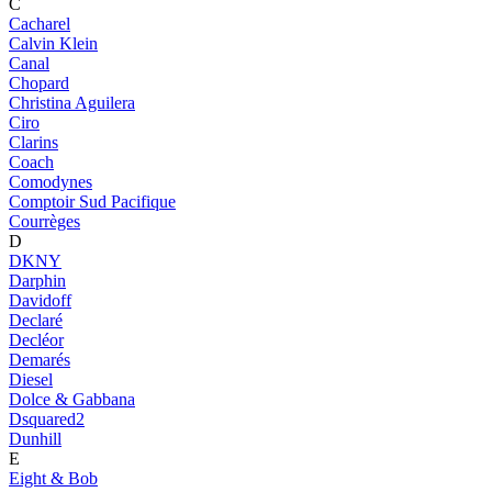
C
Cacharel
Calvin Klein
Canal
Chopard
Christina Aguilera
Ciro
Clarins
Coach
Comodynes
Comptoir Sud Pacifique
Courrèges
D
DKNY
Darphin
Davidoff
Declaré
Decléor
Demarés
Diesel
Dolce & Gabbana
Dsquared2
Dunhill
E
Eight & Bob