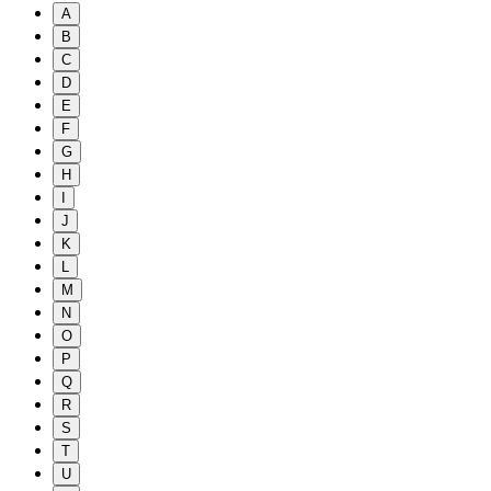
A
B
C
D
E
F
G
H
I
J
K
L
M
N
O
P
Q
R
S
T
U