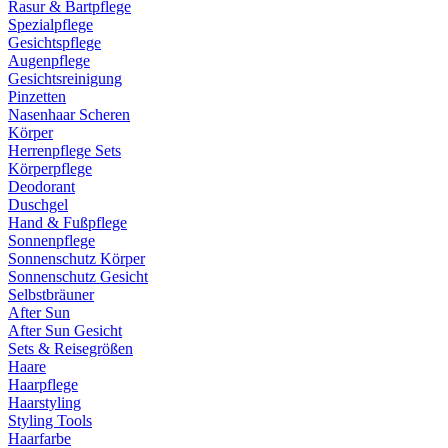
Rasur & Bartpflege
Spezialpflege
Gesichtspflege
Augenpflege
Gesichtsreinigung
Pinzetten
Nasenhaar Scheren
Körper
Herrenpflege Sets
Körperpflege
Deodorant
Duschgel
Hand & Fußpflege
Sonnenpflege
Sonnenschutz Körper
Sonnenschutz Gesicht
Selbstbräuner
After Sun
After Sun Gesicht
Sets & Reisegrößen
Haare
Haarpflege
Haarstyling
Styling Tools
Haarfarbe