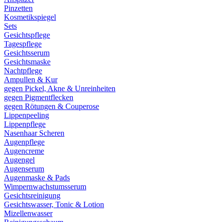
Pinzetten
Kosmetikspiegel
Sets
Gesichtspflege
Tagespflege
Gesichtsserum
Gesichtsmaske
Nachtpflege
Ampullen & Kur
gegen Pickel, Akne & Unreinheiten
gegen Pigmentflecken
gegen Rötungen & Couperose
Lippenpeeling
Lippenpflege
Nasenhaar Scheren
Augenpflege
Augencreme
Augengel
Augenserum
Augenmaske & Pads
Wimpernwachstumsserum
Gesichtsreinigung
Gesichtswasser, Tonic & Lotion
Mizellenwasser