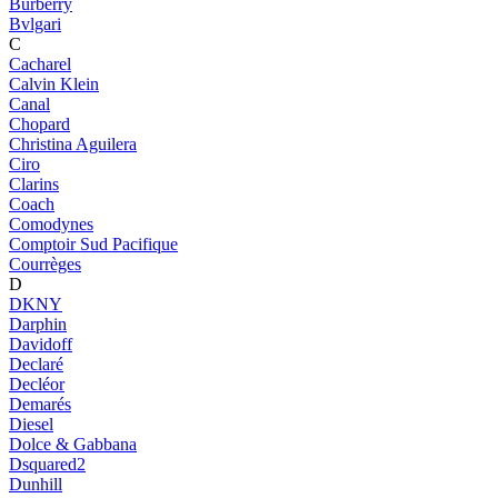
Burberry
Bvlgari
C
Cacharel
Calvin Klein
Canal
Chopard
Christina Aguilera
Ciro
Clarins
Coach
Comodynes
Comptoir Sud Pacifique
Courrèges
D
DKNY
Darphin
Davidoff
Declaré
Decléor
Demarés
Diesel
Dolce & Gabbana
Dsquared2
Dunhill