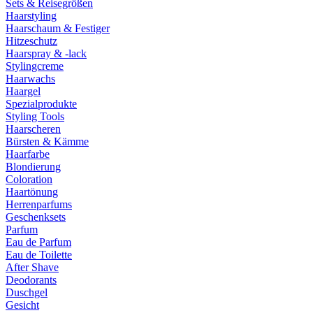
Sets & Reisegrößen
Haarstyling
Haarschaum & Festiger
Hitzeschutz
Haarspray & -lack
Stylingcreme
Haarwachs
Haargel
Spezialprodukte
Styling Tools
Haarscheren
Bürsten & Kämme
Haarfarbe
Blondierung
Coloration
Haartönung
Herrenparfums
Geschenksets
Parfum
Eau de Parfum
Eau de Toilette
After Shave
Deodorants
Duschgel
Gesicht