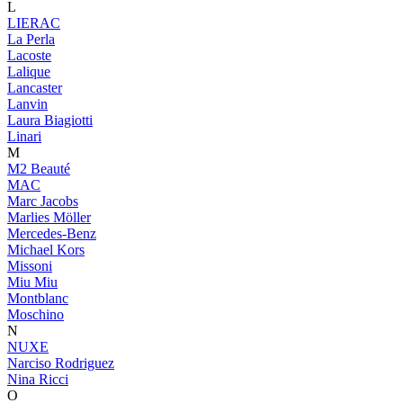
L
LIERAC
La Perla
Lacoste
Lalique
Lancaster
Lanvin
Laura Biagiotti
Linari
M
M2 Beauté
MAC
Marc Jacobs
Marlies Möller
Mercedes-Benz
Michael Kors
Missoni
Miu Miu
Montblanc
Moschino
N
NUXE
Narciso Rodriguez
Nina Ricci
O