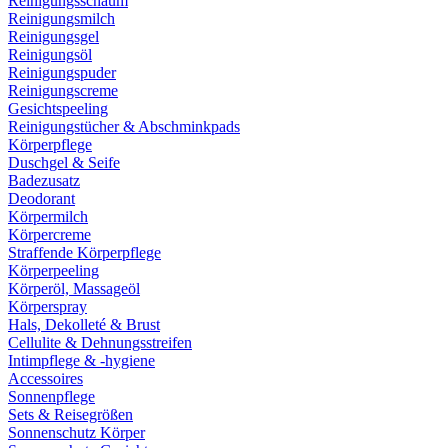
Reinigungsschaum
Reinigungsmilch
Reinigungsgel
Reinigungsöl
Reinigungspuder
Reinigungscreme
Gesichtspeeling
Reinigungstücher & Abschminkpads
Körperpflege
Duschgel & Seife
Badezusatz
Deodorant
Körpermilch
Körpercreme
Straffende Körperpflege
Körperpeeling
Körperöl, Massageöl
Körperspray
Hals, Dekolleté & Brust
Cellulite & Dehnungsstreifen
Intimpflege & -hygiene
Accessoires
Sonnenpflege
Sets & Reisegrößen
Sonnenschutz Körper