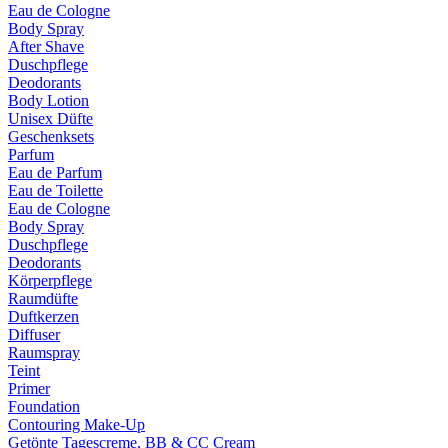
Eau de Cologne
Body Spray
After Shave
Duschpflege
Deodorants
Body Lotion
Unisex Düfte
Geschenksets
Parfum
Eau de Parfum
Eau de Toilette
Eau de Cologne
Body Spray
Duschpflege
Deodorants
Körperpflege
Raumdüfte
Duftkerzen
Diffuser
Raumspray
Teint
Primer
Foundation
Contouring Make-Up
Getönte Tagescreme, BB & CC Cream