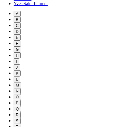
Yves Saint Laurent
A
B
C
D
E
F
G
H
I
J
K
L
M
N
O
P
Q
R
S
T