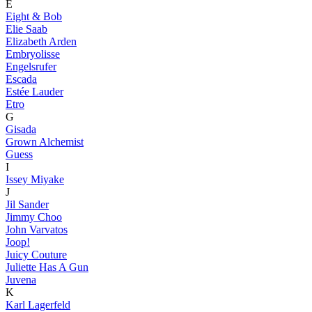
E
Eight & Bob
Elie Saab
Elizabeth Arden
Embryolisse
Engelsrufer
Escada
Estée Lauder
Etro
G
Gisada
Grown Alchemist
Guess
I
Issey Miyake
J
Jil Sander
Jimmy Choo
John Varvatos
Joop!
Juicy Couture
Juliette Has A Gun
Juvena
K
Karl Lagerfeld