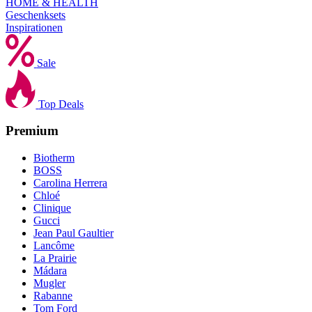
HOME & HEALTH
Geschenksets
Inspirationen
Sale
Top Deals
Premium
Biotherm
BOSS
Carolina Herrera
Chloé
Clinique
Gucci
Jean Paul Gaultier
Lancôme
La Prairie
Mádara
Mugler
Rabanne
Tom Ford