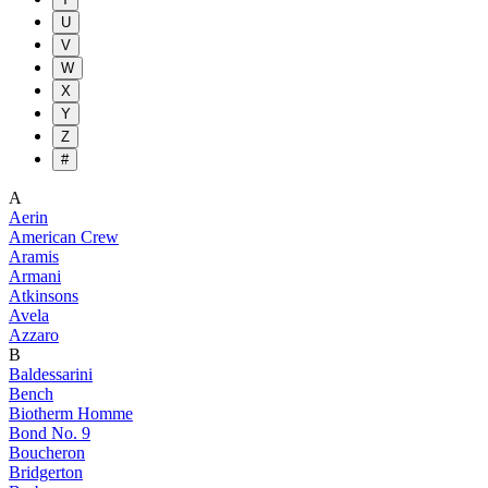
U
V
W
X
Y
Z
#
A
Aerin
American Crew
Aramis
Armani
Atkinsons
Avela
Azzaro
B
Baldessarini
Bench
Biotherm Homme
Bond No. 9
Boucheron
Bridgerton