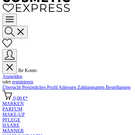
Ihr Konto
Anmelden
oder
registrieren
Übersicht
Persönliches Profil
Adressen
Zahlungsarten
Bestellungen
0,00 €*
MARKEN
PARFUM
MAKE-UP
PFLEGE
HAARE
MÄNNER