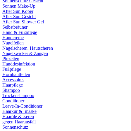
Sonnenschutz Gesicht
Sonnen Make-Up
After Sun Köper
After Sun Gesicht
After Sun Shower Gel
Selbstbräuner
Hand & Fußpflege
Handcreme
Nagelfeilen
Nagelscheren, Hautscheren
Nagelzwicker & Zangen
Pinzetten
Handdesinfektion
Fußpflege
Hornhautfeilen
Accessoires
Haarpflege
Shampoo
Trockenshampoo
Conditioner
Leave-In-Conditioner
Haarkur & -maske
Haaröle & -seren
gegen Haarausfall
Sonnenschutz