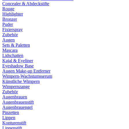
Concealer & Abdeckstifte
Rouge
Highlighter
Bronzer
Puder
Fixierspray
Zubehör
Augen
Sets & Paletten
Mascara
Lidschatten
Kajal & Eyeliner
Eyeshadow Base
Augen Make-up Entferner
Wimpern-Wachstumsserum
Künstliche Wimpern
Wimpernzange
Zubehör
Augenbrauen
Augenbrauenstift
Augenbrauengel
Pinzetten
Lippen
Konturenstift
Lippenstift