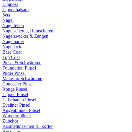
Lipgloss
Lippenbalsam
Sets
Nägel
Nagelfeilen
Nagelscheren, Hautscheren
Nagelzwicker & Zangen
Nagelhärter
Nagellack
Base Coat
Top Coat
Pinsel & Schwämme
Foundation Pinsel
Puder Pinsel
Make-up Schwämme
Concealer Pinsel
Rouge Pinsel
Lippen Pinsel
Lidschatten Pinsel
Eyeliner Pinsel
Augenbrauen Pinsel
Wimpernbürste
Zubehör
Kosmetiktaschen & -koffer
Anspitzer