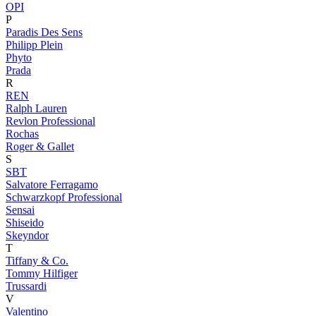
OPI
P
Paradis Des Sens
Philipp Plein
Phyto
Prada
R
REN
Ralph Lauren
Revlon Professional
Rochas
Roger & Gallet
S
SBT
Salvatore Ferragamo
Schwarzkopf Professional
Sensai
Shiseido
Skeyndor
T
Tiffany & Co.
Tommy Hilfiger
Trussardi
V
Valentino