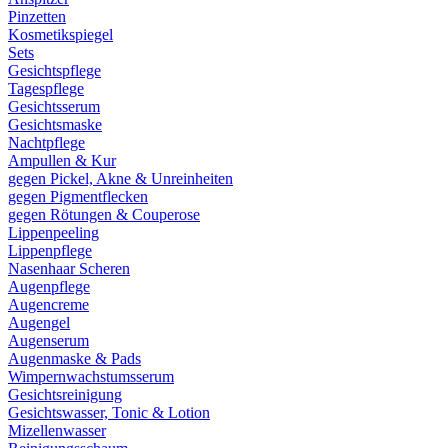
Pinzetten
Kosmetikspiegel
Sets
Gesichtspflege
Tagespflege
Gesichtsserum
Gesichtsmaske
Nachtpflege
Ampullen & Kur
gegen Pickel, Akne & Unreinheiten
gegen Pigmentflecken
gegen Rötungen & Couperose
Lippenpeeling
Lippenpflege
Nasenhaar Scheren
Augenpflege
Augencreme
Augengel
Augenserum
Augenmaske & Pads
Wimpernwachstumsserum
Gesichtsreinigung
Gesichtswasser, Tonic & Lotion
Mizellenwasser