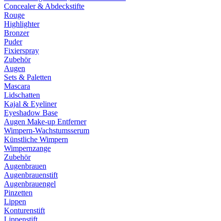
Concealer & Abdeckstifte
Rouge
Highlighter
Bronzer
Puder
Fixierspray
Zubehör
Augen
Sets & Paletten
Mascara
Lidschatten
Kajal & Eyeliner
Eyeshadow Base
Augen Make-up Entferner
Wimpern-Wachstumsserum
Künstliche Wimpern
Wimpernzange
Zubehör
Augenbrauen
Augenbrauenstift
Augenbrauengel
Pinzetten
Lippen
Konturenstift
Lippenstift