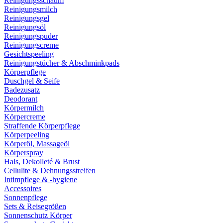
Reinigungsschaum
Reinigungsmilch
Reinigungsgel
Reinigungsöl
Reinigungspuder
Reinigungscreme
Gesichtspeeling
Reinigungstücher & Abschminkpads
Körperpflege
Duschgel & Seife
Badezusatz
Deodorant
Körpermilch
Körpercreme
Straffende Körperpflege
Körperpeeling
Körperöl, Massageöl
Körperspray
Hals, Dekolleté & Brust
Cellulite & Dehnungsstreifen
Intimpflege & -hygiene
Accessoires
Sonnenpflege
Sets & Reisegrößen
Sonnenschutz Körper