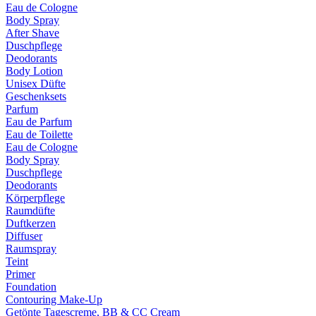
Eau de Cologne
Body Spray
After Shave
Duschpflege
Deodorants
Body Lotion
Unisex Düfte
Geschenksets
Parfum
Eau de Parfum
Eau de Toilette
Eau de Cologne
Body Spray
Duschpflege
Deodorants
Körperpflege
Raumdüfte
Duftkerzen
Diffuser
Raumspray
Teint
Primer
Foundation
Contouring Make-Up
Getönte Tagescreme, BB & CC Cream