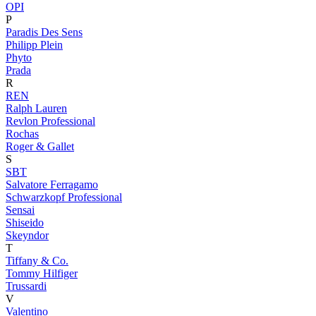
OPI
P
Paradis Des Sens
Philipp Plein
Phyto
Prada
R
REN
Ralph Lauren
Revlon Professional
Rochas
Roger & Gallet
S
SBT
Salvatore Ferragamo
Schwarzkopf Professional
Sensai
Shiseido
Skeyndor
T
Tiffany & Co.
Tommy Hilfiger
Trussardi
V
Valentino