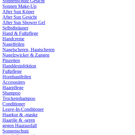
Sonnenschutz Gesicht
Sonnen Make-Up
After Sun Köper
After Sun Gesicht
After Sun Shower Gel
Selbstbräuner
Hand & Fußpflege
Handcreme
Nagelfeilen
Nagelscheren, Hautscheren
Nagelzwicker & Zangen
Pinzetten
Handdesinfektion
Fußpflege
Hornhautfeilen
Accessoires
Haarpflege
Shampoo
Trockenshampoo
Conditioner
Leave-In-Conditioner
Haarkur & -maske
Haaröle & -seren
gegen Haarausfall
Sonnenschutz