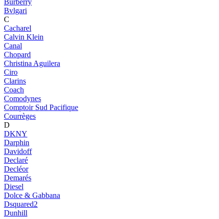
Burberry
Bvlgari
C
Cacharel
Calvin Klein
Canal
Chopard
Christina Aguilera
Ciro
Clarins
Coach
Comodynes
Comptoir Sud Pacifique
Courrèges
D
DKNY
Darphin
Davidoff
Declaré
Decléor
Demarés
Diesel
Dolce & Gabbana
Dsquared2
Dunhill