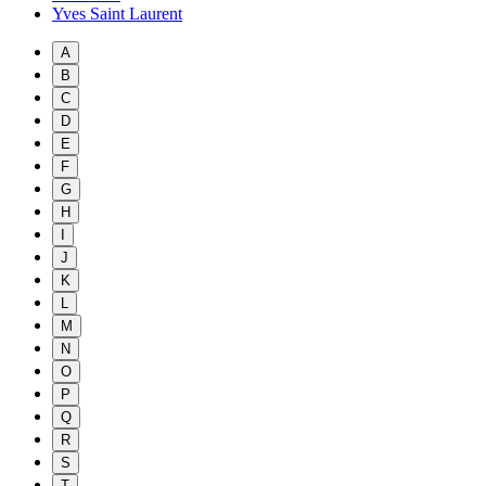
Yves Saint Laurent
A
B
C
D
E
F
G
H
I
J
K
L
M
N
O
P
Q
R
S
T