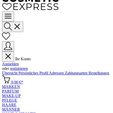
Ihr Konto
Anmelden
oder
registrieren
Übersicht
Persönliches Profil
Adressen
Zahlungsarten
Bestellungen
0,00 €*
MARKEN
PARFUM
MAKE-UP
PFLEGE
HAARE
MÄNNER