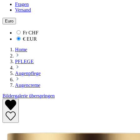
Fragen
Versand
Euro
Fr
CHF
€
EUR
Home
PFLEGE
Augenpflege
Augencreme
Bildergalerie überspringen