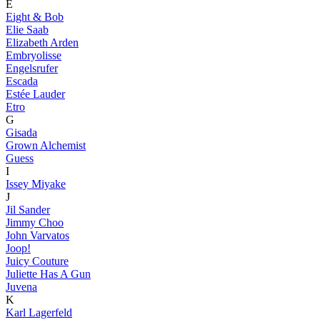
E
Eight & Bob
Elie Saab
Elizabeth Arden
Embryolisse
Engelsrufer
Escada
Estée Lauder
Etro
G
Gisada
Grown Alchemist
Guess
I
Issey Miyake
J
Jil Sander
Jimmy Choo
John Varvatos
Joop!
Juicy Couture
Juliette Has A Gun
Juvena
K
Karl Lagerfeld