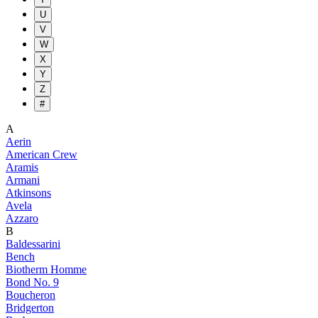
U
V
W
X
Y
Z
#
A
Aerin
American Crew
Aramis
Armani
Atkinsons
Avela
Azzaro
B
Baldessarini
Bench
Biotherm Homme
Bond No. 9
Boucheron
Bridgerton