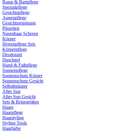
Rasur & Bartpflege
Spezialpflege
Gesichtspflege
Augenpflege
Gesichtsreinigung
Pinzetten
Nasenhaar Scheren
Körper
Herrenpflege Sets
Körperpflege
Deodorant
Duschgel
Hand & Fußpflege
Sonnenpflege
Sonnenschutz Körper
Sonnenschutz Gesicht
Selbstbräuner
After Sun
After Sun Gesicht
Sets & Reisegrößen
Haare
Haarpflege
Haarstyling
Styling Tools
Haarfarbe