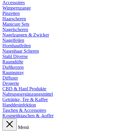
Accessoires
Wimpernzange
Pinzetten
Haarscheren
Manicure Sets
Nagelscheren
Nagelzangen & Zwicker
Nagelfeilen
Hornhautfeilen
Nasenhaar Scheren
Stahl Diverse
Raumdüfte
Duftkerzen
Raumspray
Diffuser
Drogerie
CBD & Hanf Produkte
Nahrungsergänzungsmittel
Getränke, Tee & Kaffee
Handdesinfektion
Taschen & Accessoires
Kosmetiktaschen & -koffer
Menü