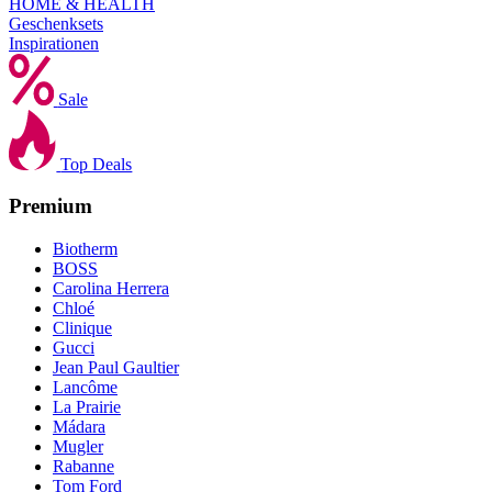
HOME & HEALTH
Geschenksets
Inspirationen
Sale
Top Deals
Premium
Biotherm
BOSS
Carolina Herrera
Chloé
Clinique
Gucci
Jean Paul Gaultier
Lancôme
La Prairie
Mádara
Mugler
Rabanne
Tom Ford