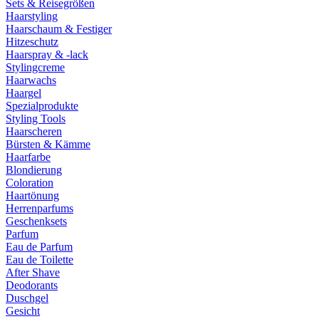
Sets & Reisegrößen
Haarstyling
Haarschaum & Festiger
Hitzeschutz
Haarspray & -lack
Stylingcreme
Haarwachs
Haargel
Spezialprodukte
Styling Tools
Haarscheren
Bürsten & Kämme
Haarfarbe
Blondierung
Coloration
Haartönung
Herrenparfums
Geschenksets
Parfum
Eau de Parfum
Eau de Toilette
After Shave
Deodorants
Duschgel
Gesicht