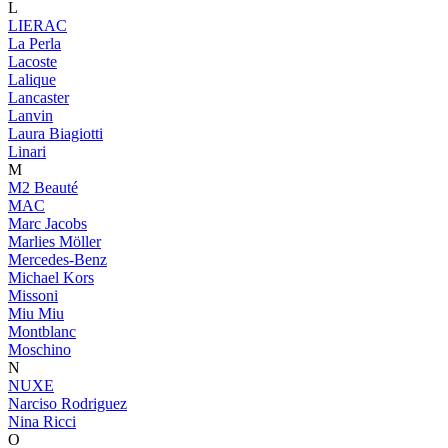
L
LIERAC
La Perla
Lacoste
Lalique
Lancaster
Lanvin
Laura Biagiotti
Linari
M
M2 Beauté
MAC
Marc Jacobs
Marlies Möller
Mercedes-Benz
Michael Kors
Missoni
Miu Miu
Montblanc
Moschino
N
NUXE
Narciso Rodriguez
Nina Ricci
O