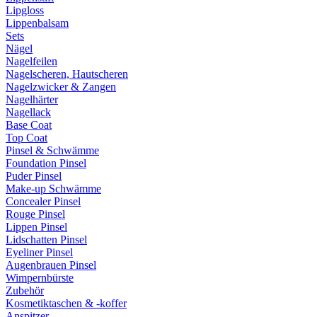
Lipgloss
Lippenbalsam
Sets
Nägel
Nagelfeilen
Nagelscheren, Hautscheren
Nagelzwicker & Zangen
Nagelhärter
Nagellack
Base Coat
Top Coat
Pinsel & Schwämme
Foundation Pinsel
Puder Pinsel
Make-up Schwämme
Concealer Pinsel
Rouge Pinsel
Lippen Pinsel
Lidschatten Pinsel
Eyeliner Pinsel
Augenbrauen Pinsel
Wimpernbürste
Zubehör
Kosmetiktaschen & -koffer
Anspitzer