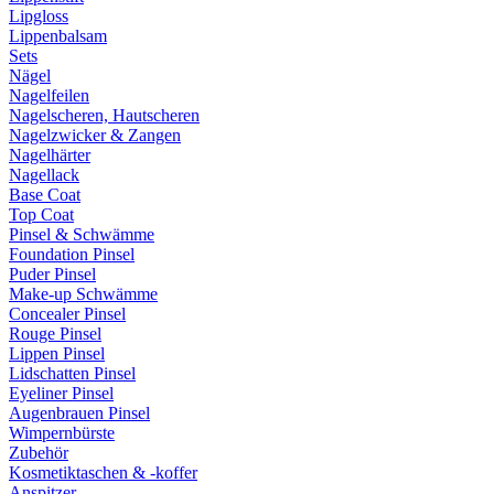
Lipgloss
Lippenbalsam
Sets
Nägel
Nagelfeilen
Nagelscheren, Hautscheren
Nagelzwicker & Zangen
Nagelhärter
Nagellack
Base Coat
Top Coat
Pinsel & Schwämme
Foundation Pinsel
Puder Pinsel
Make-up Schwämme
Concealer Pinsel
Rouge Pinsel
Lippen Pinsel
Lidschatten Pinsel
Eyeliner Pinsel
Augenbrauen Pinsel
Wimpernbürste
Zubehör
Kosmetiktaschen & -koffer
Anspitzer