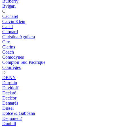
Burberry
Bvlgari
C
Cacharel
Calvin Klein
Canal
Chopard
Christina Aguilera
Ciro
Clarins
Coach
Comodynes
Comptoir Sud Pacifique
Courrèges
D
DKNY
Darphin
Davidoff
Declaré
Decléor
Demarés
Diesel
Dolce & Gabbana
Dsquared2
Dunhill