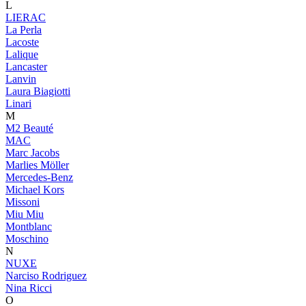
L
LIERAC
La Perla
Lacoste
Lalique
Lancaster
Lanvin
Laura Biagiotti
Linari
M
M2 Beauté
MAC
Marc Jacobs
Marlies Möller
Mercedes-Benz
Michael Kors
Missoni
Miu Miu
Montblanc
Moschino
N
NUXE
Narciso Rodriguez
Nina Ricci
O