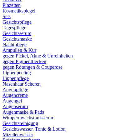
Pinzetten
Kosmetikspiegel
Sets
Gesichtspflege
Tagespflege
Gesichtsserum
Gesichtsmaske
Nachtpflege
Ampullen & Kur
gegen Pickel, Akne & Unreinheiten
gegen Pigmentflecken
gegen Rötungen & Couperose
Lippenpeeling
Lippenpflege
Nasenhaar Scheren
Augenpflege
Augencreme
Augengel
Augenserum
Augenmaske & Pads
Wimpernwachstumsserum
Gesichtsreinigung
Gesichtswasser, Tonic & Lotion
Mizellenwasser