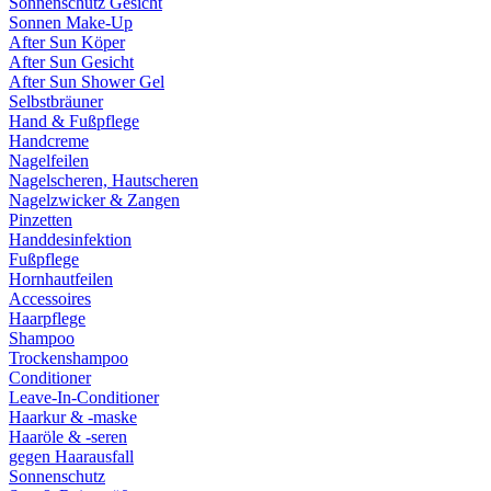
Sonnenschutz Gesicht
Sonnen Make-Up
After Sun Köper
After Sun Gesicht
After Sun Shower Gel
Selbstbräuner
Hand & Fußpflege
Handcreme
Nagelfeilen
Nagelscheren, Hautscheren
Nagelzwicker & Zangen
Pinzetten
Handdesinfektion
Fußpflege
Hornhautfeilen
Accessoires
Haarpflege
Shampoo
Trockenshampoo
Conditioner
Leave-In-Conditioner
Haarkur & -maske
Haaröle & -seren
gegen Haarausfall
Sonnenschutz