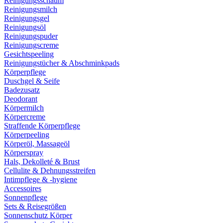
Reinigungsschaum
Reinigungsmilch
Reinigungsgel
Reinigungsöl
Reinigungspuder
Reinigungscreme
Gesichtspeeling
Reinigungstücher & Abschminkpads
Körperpflege
Duschgel & Seife
Badezusatz
Deodorant
Körpermilch
Körpercreme
Straffende Körperpflege
Körperpeeling
Körperöl, Massageöl
Körperspray
Hals, Dekolleté & Brust
Cellulite & Dehnungsstreifen
Intimpflege & -hygiene
Accessoires
Sonnenpflege
Sets & Reisegrößen
Sonnenschutz Körper