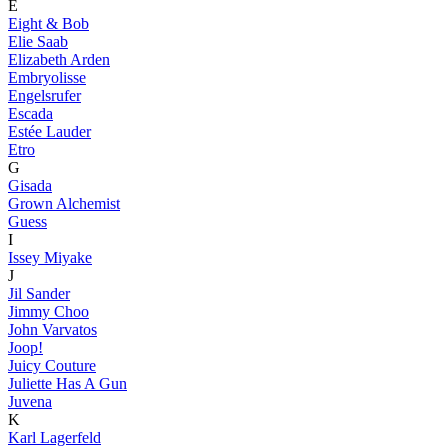
E
Eight & Bob
Elie Saab
Elizabeth Arden
Embryolisse
Engelsrufer
Escada
Estée Lauder
Etro
G
Gisada
Grown Alchemist
Guess
I
Issey Miyake
J
Jil Sander
Jimmy Choo
John Varvatos
Joop!
Juicy Couture
Juliette Has A Gun
Juvena
K
Karl Lagerfeld