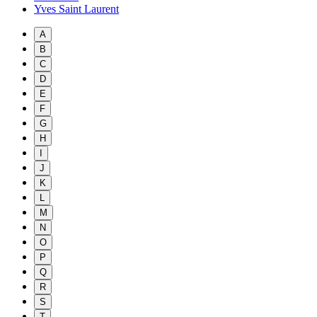
Yves Saint Laurent
A
B
C
D
E
F
G
H
I
J
K
L
M
N
O
P
Q
R
S
T