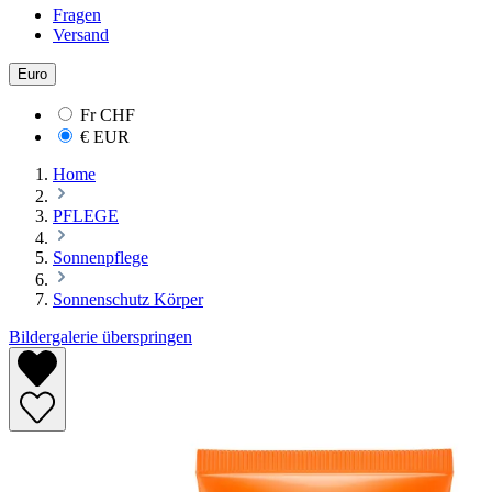
Fragen
Versand
Euro
Fr
CHF
€
EUR
Home
PFLEGE
Sonnenpflege
Sonnenschutz Körper
Bildergalerie überspringen