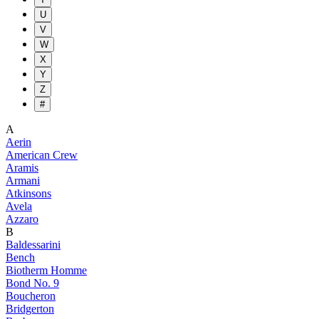
U
V
W
X
Y
Z
#
A
Aerin
American Crew
Aramis
Armani
Atkinsons
Avela
Azzaro
B
Baldessarini
Bench
Biotherm Homme
Bond No. 9
Boucheron
Bridgerton