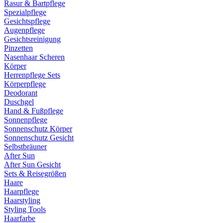
Rasur & Bartpflege
Spezialpflege
Gesichtspflege
Augenpflege
Gesichtsreinigung
Pinzetten
Nasenhaar Scheren
Körper
Herrenpflege Sets
Körperpflege
Deodorant
Duschgel
Hand & Fußpflege
Sonnenpflege
Sonnenschutz Körper
Sonnenschutz Gesicht
Selbstbräuner
After Sun
After Sun Gesicht
Sets & Reisegrößen
Haare
Haarpflege
Haarstyling
Styling Tools
Haarfarbe