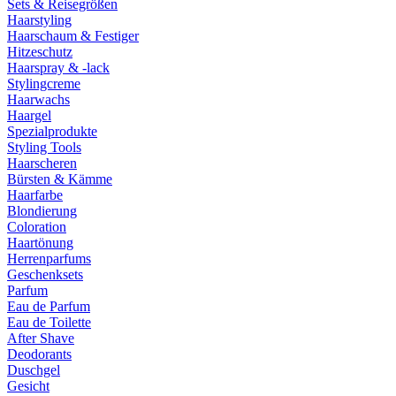
Sets & Reisegrößen
Haarstyling
Haarschaum & Festiger
Hitzeschutz
Haarspray & -lack
Stylingcreme
Haarwachs
Haargel
Spezialprodukte
Styling Tools
Haarscheren
Bürsten & Kämme
Haarfarbe
Blondierung
Coloration
Haartönung
Herrenparfums
Geschenksets
Parfum
Eau de Parfum
Eau de Toilette
After Shave
Deodorants
Duschgel
Gesicht