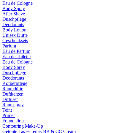
Eau de Cologne
Body Spray
After Shave
Duschpflege
Deodorants
Body Lotion
Unisex Düfte
Geschenksets
Parfum
Eau de Parfum
Eau de Toilette
Eau de Cologne
Body Spray
Duschpflege
Deodorants
Körperpflege
Raumdüfte
Duftkerzen
Diffuser
Raumspray
Teint
Primer
Foundation
Contouring Make-Up
Getönte Tagescreme, BB & CC Cream