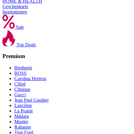
HOME & HEALTH
Geschenksets
Inspirationen
Sale
Top Deals
Premium
Biotherm
BOSS
Carolina Herrera
Chloé
Clinique
Gucci
Jean Paul Gaultier
Lancôme
La Prairie
Mádara
Mugler
Rabanne
Tom Ford