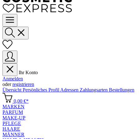
Ihr Konto
Anmelden
oder
registrieren
Übersicht
Persönliches Profil
Adressen
Zahlungsarten
Bestellungen
0,00 €*
MARKEN
PARFUM
MAKE-UP
PFLEGE
HAARE
MÄNNER