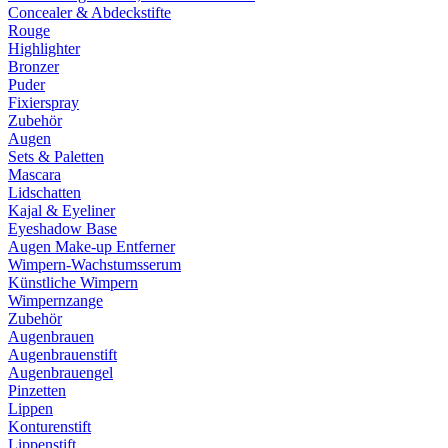
Concealer & Abdeckstifte
Rouge
Highlighter
Bronzer
Puder
Fixierspray
Zubehör
Augen
Sets & Paletten
Mascara
Lidschatten
Kajal & Eyeliner
Eyeshadow Base
Augen Make-up Entferner
Wimpern-Wachstumsserum
Künstliche Wimpern
Wimpernzange
Zubehör
Augenbrauen
Augenbrauenstift
Augenbrauengel
Pinzetten
Lippen
Konturenstift
Lippenstift