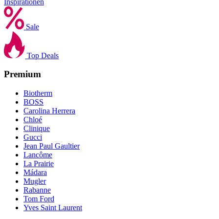
Inspirationen
Sale
Top Deals
Premium
Biotherm
BOSS
Carolina Herrera
Chloé
Clinique
Gucci
Jean Paul Gaultier
Lancôme
La Prairie
Mádara
Mugler
Rabanne
Tom Ford
Yves Saint Laurent