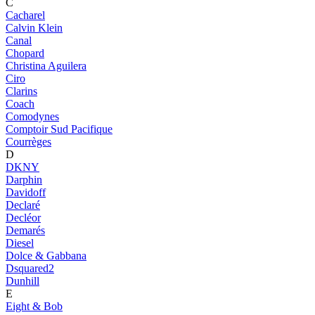
C
Cacharel
Calvin Klein
Canal
Chopard
Christina Aguilera
Ciro
Clarins
Coach
Comodynes
Comptoir Sud Pacifique
Courrèges
D
DKNY
Darphin
Davidoff
Declaré
Decléor
Demarés
Diesel
Dolce & Gabbana
Dsquared2
Dunhill
E
Eight & Bob