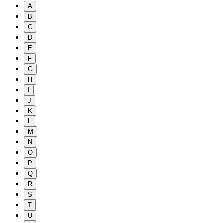
A
B
C
D
E
F
G
H
I
J
K
L
M
N
O
P
Q
R
S
T
U