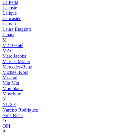
La Perla
Lacoste
Lalique
Lancaster
Lanvin
Laura Biagiotti
Linari
M
M2 Beauté
MAC
Marc Jacobs
Marlies Möller
Mercedes-Benz
Michael Kors
Missoni
Miu Miu
Montblanc
Moschino
N
NUXE
Narciso Rodriguez
Nina Ricci
O
OPI
P