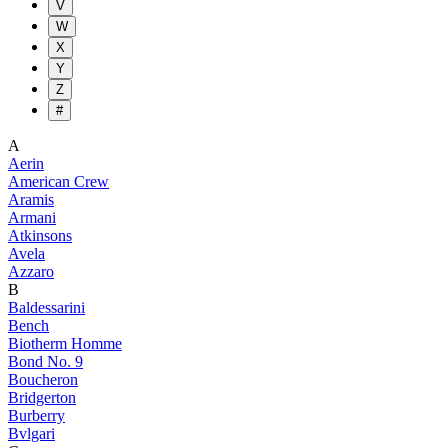
V
W
X
Y
Z
#
A
Aerin
American Crew
Aramis
Armani
Atkinsons
Avela
Azzaro
B
Baldessarini
Bench
Biotherm Homme
Bond No. 9
Boucheron
Bridgerton
Burberry
Bvlgari