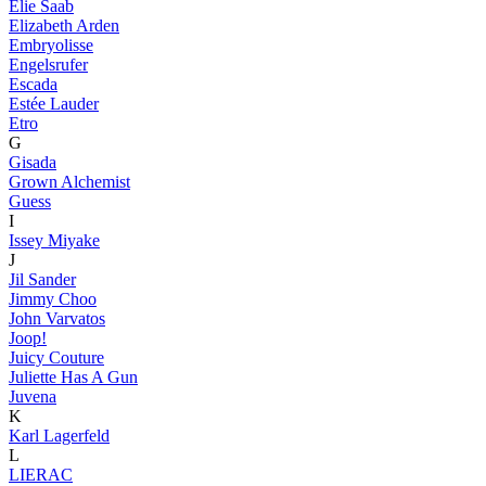
Elie Saab
Elizabeth Arden
Embryolisse
Engelsrufer
Escada
Estée Lauder
Etro
G
Gisada
Grown Alchemist
Guess
I
Issey Miyake
J
Jil Sander
Jimmy Choo
John Varvatos
Joop!
Juicy Couture
Juliette Has A Gun
Juvena
K
Karl Lagerfeld
L
LIERAC