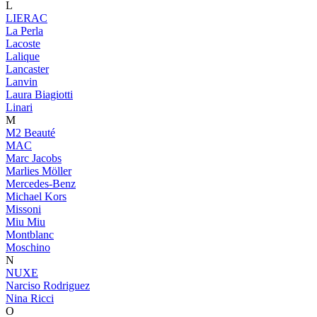
L
LIERAC
La Perla
Lacoste
Lalique
Lancaster
Lanvin
Laura Biagiotti
Linari
M
M2 Beauté
MAC
Marc Jacobs
Marlies Möller
Mercedes-Benz
Michael Kors
Missoni
Miu Miu
Montblanc
Moschino
N
NUXE
Narciso Rodriguez
Nina Ricci
O