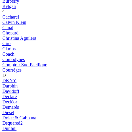
Burberry
Bvlgari
C
Cacharel
Calvin Klein
Canal
Chopard
Christina Aguilera
Ciro
Clarins
Coach
Comodynes
Comptoir Sud Pacifique
Courrèges
D
DKNY
Darphin
Davidoff
Declaré
Decléor
Demarés
Diesel
Dolce & Gabbana
Dsquared2
Dunhill