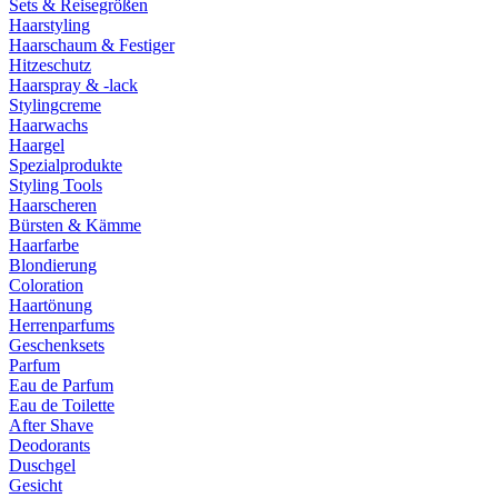
Sets & Reisegrößen
Haarstyling
Haarschaum & Festiger
Hitzeschutz
Haarspray & -lack
Stylingcreme
Haarwachs
Haargel
Spezialprodukte
Styling Tools
Haarscheren
Bürsten & Kämme
Haarfarbe
Blondierung
Coloration
Haartönung
Herrenparfums
Geschenksets
Parfum
Eau de Parfum
Eau de Toilette
After Shave
Deodorants
Duschgel
Gesicht