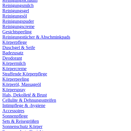
Reinigungsschaum
Reinigungsmilch
Reinigungsgel
Reinigungsöl
Reinigungspuder
Reinigungscreme
Gesichtspeeling
Reinigungstücher & Abschminkpads
Körperpflege
Duschgel & Seife
Badezusatz
Deodorant
Körpermilch
Körpercreme
Straffende Körperpflege
Körperpeeling
Körperöl, Massageöl
Körperspray
Hals, Dekolleté & Brust
Cellulite & Dehnungsstreifen
Intimpflege & -hygiene
Accessoires
Sonnenpflege
Sets & Reisegrößen
Sonnenschutz Körper