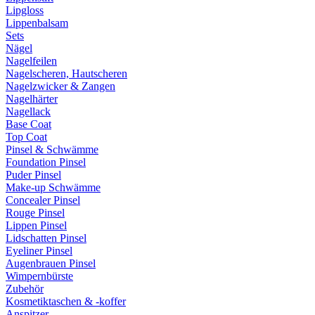
Lipgloss
Lippenbalsam
Sets
Nägel
Nagelfeilen
Nagelscheren, Hautscheren
Nagelzwicker & Zangen
Nagelhärter
Nagellack
Base Coat
Top Coat
Pinsel & Schwämme
Foundation Pinsel
Puder Pinsel
Make-up Schwämme
Concealer Pinsel
Rouge Pinsel
Lippen Pinsel
Lidschatten Pinsel
Eyeliner Pinsel
Augenbrauen Pinsel
Wimpernbürste
Zubehör
Kosmetiktaschen & -koffer
Anspitzer