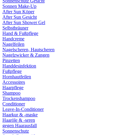
Sonnenschutz Gesicht
Sonnen Make-Up
After Sun Köper
After Sun Gesicht
After Sun Shower Gel
Selbstbräuner
Hand & Fußpflege
Handcreme
Nagelfeilen
Nagelscheren, Hautscheren
Nagelzwicker & Zangen
Pinzetten
Handdesinfektion
Fußpflege
Hornhautfeilen
Accessoires
Haarpflege
Shampoo
Trockenshampoo
Conditioner
Leave-In-Conditioner
Haarkur & -maske
Haaröle & -seren
gegen Haarausfall
Sonnenschutz