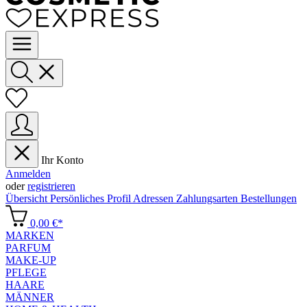
Ihr Konto
Anmelden
oder
registrieren
Übersicht
Persönliches Profil
Adressen
Zahlungsarten
Bestellungen
0,00 €*
MARKEN
PARFUM
MAKE-UP
PFLEGE
HAARE
MÄNNER