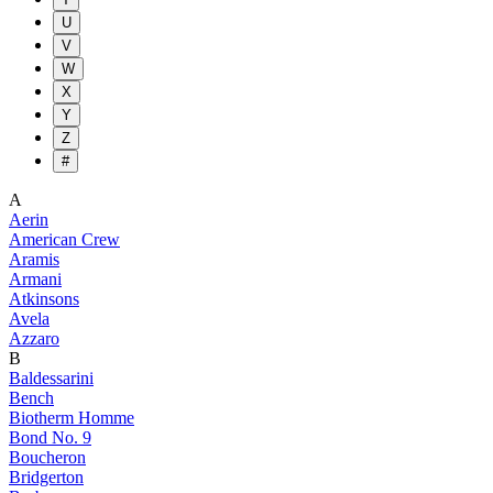
U
V
W
X
Y
Z
#
A
Aerin
American Crew
Aramis
Armani
Atkinsons
Avela
Azzaro
B
Baldessarini
Bench
Biotherm Homme
Bond No. 9
Boucheron
Bridgerton