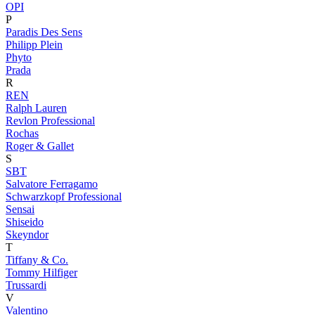
OPI
P
Paradis Des Sens
Philipp Plein
Phyto
Prada
R
REN
Ralph Lauren
Revlon Professional
Rochas
Roger & Gallet
S
SBT
Salvatore Ferragamo
Schwarzkopf Professional
Sensai
Shiseido
Skeyndor
T
Tiffany & Co.
Tommy Hilfiger
Trussardi
V
Valentino