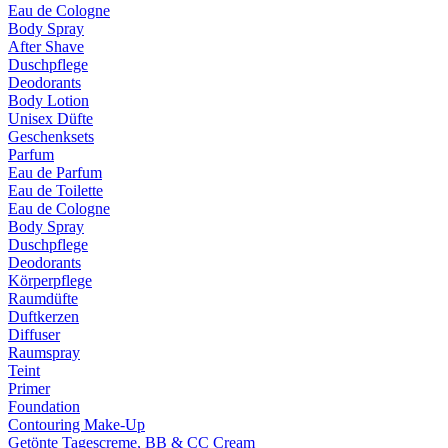
Eau de Cologne
Body Spray
After Shave
Duschpflege
Deodorants
Body Lotion
Unisex Düfte
Geschenksets
Parfum
Eau de Parfum
Eau de Toilette
Eau de Cologne
Body Spray
Duschpflege
Deodorants
Körperpflege
Raumdüfte
Duftkerzen
Diffuser
Raumspray
Teint
Primer
Foundation
Contouring Make-Up
Getönte Tagescreme, BB & CC Cream