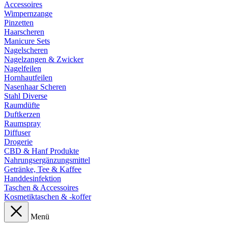
Accessoires
Wimpernzange
Pinzetten
Haarscheren
Manicure Sets
Nagelscheren
Nagelzangen & Zwicker
Nagelfeilen
Hornhautfeilen
Nasenhaar Scheren
Stahl Diverse
Raumdüfte
Duftkerzen
Raumspray
Diffuser
Drogerie
CBD & Hanf Produkte
Nahrungsergänzungsmittel
Getränke, Tee & Kaffee
Handdesinfektion
Taschen & Accessoires
Kosmetiktaschen & -koffer
Menü