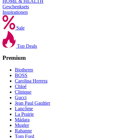
HOME & HEALTH
Geschenksets
Inspirationen
Sale
Top Deals
Premium
Biotherm
BOSS
Carolina Herrera
Chloé
Clinique
Gucci
Jean Paul Gaultier
Lancôme
La Prairie
Mádara
Mugler
Rabanne
Tom Ford