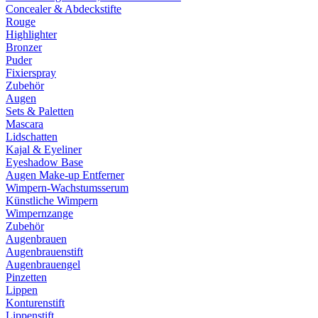
Concealer & Abdeckstifte
Rouge
Highlighter
Bronzer
Puder
Fixierspray
Zubehör
Augen
Sets & Paletten
Mascara
Lidschatten
Kajal & Eyeliner
Eyeshadow Base
Augen Make-up Entferner
Wimpern-Wachstumsserum
Künstliche Wimpern
Wimpernzange
Zubehör
Augenbrauen
Augenbrauenstift
Augenbrauengel
Pinzetten
Lippen
Konturenstift
Lippenstift