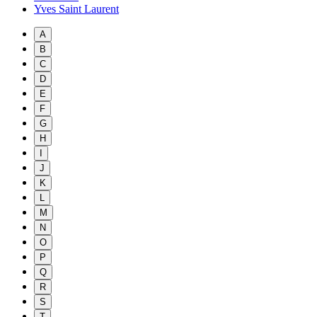
Yves Saint Laurent
A
B
C
D
E
F
G
H
I
J
K
L
M
N
O
P
Q
R
S
T