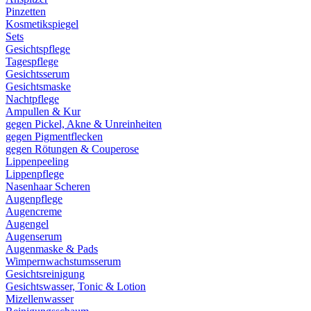
Pinzetten
Kosmetikspiegel
Sets
Gesichtspflege
Tagespflege
Gesichtsserum
Gesichtsmaske
Nachtpflege
Ampullen & Kur
gegen Pickel, Akne & Unreinheiten
gegen Pigmentflecken
gegen Rötungen & Couperose
Lippenpeeling
Lippenpflege
Nasenhaar Scheren
Augenpflege
Augencreme
Augengel
Augenserum
Augenmaske & Pads
Wimpernwachstumsserum
Gesichtsreinigung
Gesichtswasser, Tonic & Lotion
Mizellenwasser