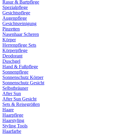
Rasur & Bartpflege
Spezialpflege
Gesichtspflege
Augenpflege
Gesichtsreinigung
Pinzetten
Nasenhaar Scheren
Körper
Herrenpflege Sets
Körperpflege
Deodorant
Duschgel
Hand & Fußpflege
Sonnenpflege
Sonnenschutz Körper
Sonnenschutz Gesicht
Selbstbräuner
After Sun
After Sun Gesicht
Sets & Reisegrößen
Haare
Haarpflege
Haarstyling
Styling Tools
Haarfarbe