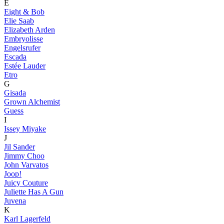
E
Eight & Bob
Elie Saab
Elizabeth Arden
Embryolisse
Engelsrufer
Escada
Estée Lauder
Etro
G
Gisada
Grown Alchemist
Guess
I
Issey Miyake
J
Jil Sander
Jimmy Choo
John Varvatos
Joop!
Juicy Couture
Juliette Has A Gun
Juvena
K
Karl Lagerfeld