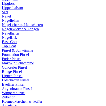
Lipgloss
Lippenbalsam
Sets
Nägel
Nagelfeilen
Nagelscheren, Hautscheren
Nagelzwicker & Zangen
Nagelhärter
Nagellack
Base Coat
Top Coat
Pinsel & Schwämme
Foundation Pinsel
Puder Pinsel
Make-up Schwämme
Concealer Pinsel
Rouge Pinsel
Lippen Pinsel
Lidschatten Pinsel
Eyeliner Pinsel
Augenbrauen Pinsel
Wimpernbürste
Zubehör
Kosmetiktaschen & -koffer
Anspitzer