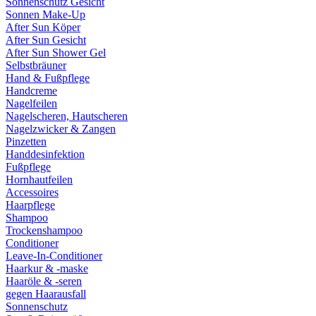
Sonnenschutz Gesicht
Sonnen Make-Up
After Sun Köper
After Sun Gesicht
After Sun Shower Gel
Selbstbräuner
Hand & Fußpflege
Handcreme
Nagelfeilen
Nagelscheren, Hautscheren
Nagelzwicker & Zangen
Pinzetten
Handdesinfektion
Fußpflege
Hornhautfeilen
Accessoires
Haarpflege
Shampoo
Trockenshampoo
Conditioner
Leave-In-Conditioner
Haarkur & -maske
Haaröle & -seren
gegen Haarausfall
Sonnenschutz