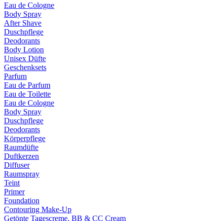
Eau de Cologne
Body Spray
After Shave
Duschpflege
Deodorants
Body Lotion
Unisex Düfte
Geschenksets
Parfum
Eau de Parfum
Eau de Toilette
Eau de Cologne
Body Spray
Duschpflege
Deodorants
Körperpflege
Raumdüfte
Duftkerzen
Diffuser
Raumspray
Teint
Primer
Foundation
Contouring Make-Up
Getönte Tagescreme, BB & CC Cream