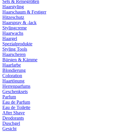
Sets & Reisegrößen
Haarstyling
Haarschaum & Festiger
Hitzeschutz
Haarspray & -lack
Stylingcreme
Haarwachs
Haargel
Spezialprodukte
Styling Tools
Haarscheren
Bürsten & Kämme
Haarfarbe
Blondierung
Coloration
Haartönung
Herrenparfums
Geschenksets
Parfum
Eau de Parfum
Eau de Toilette
After Shave
Deodorants
Duschgel
Gesicht