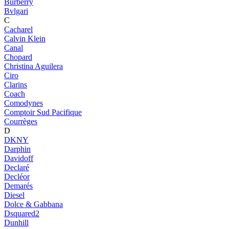
Burberry
Bvlgari
C
Cacharel
Calvin Klein
Canal
Chopard
Christina Aguilera
Ciro
Clarins
Coach
Comodynes
Comptoir Sud Pacifique
Courrèges
D
DKNY
Darphin
Davidoff
Declaré
Decléor
Demarés
Diesel
Dolce & Gabbana
Dsquared2
Dunhill