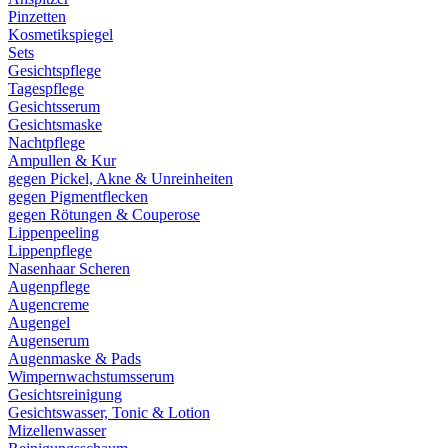
Pinzetten
Kosmetikspiegel
Sets
Gesichtspflege
Tagespflege
Gesichtsserum
Gesichtsmaske
Nachtpflege
Ampullen & Kur
gegen Pickel, Akne & Unreinheiten
gegen Pigmentflecken
gegen Rötungen & Couperose
Lippenpeeling
Lippenpflege
Nasenhaar Scheren
Augenpflege
Augencreme
Augengel
Augenserum
Augenmaske & Pads
Wimpernwachstumsserum
Gesichtsreinigung
Gesichtswasser, Tonic & Lotion
Mizellenwasser