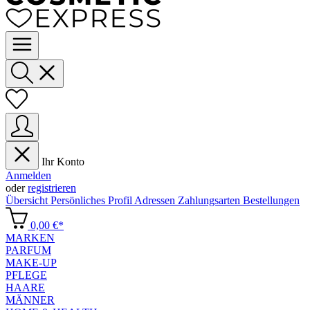
Ihr Konto
Anmelden
oder
registrieren
Übersicht
Persönliches Profil
Adressen
Zahlungsarten
Bestellungen
0,00 €*
MARKEN
PARFUM
MAKE-UP
PFLEGE
HAARE
MÄNNER