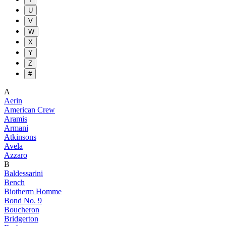
U
V
W
X
Y
Z
#
A
Aerin
American Crew
Aramis
Armani
Atkinsons
Avela
Azzaro
B
Baldessarini
Bench
Biotherm Homme
Bond No. 9
Boucheron
Bridgerton