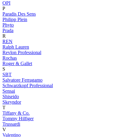
OPI
P
Paradis Des Sens
Philipp Plein
Phyto
Prada
R
REN
Ralph Lauren
Revlon Professional
Rochas
Roger & Gallet
S
SBT
Salvatore Ferragamo
Schwarzkopf Professional
Sensai
Shiseido
Skeyndor
T
Tiffany & Co.
Tommy Hilfiger
Trussardi
V
Valentino