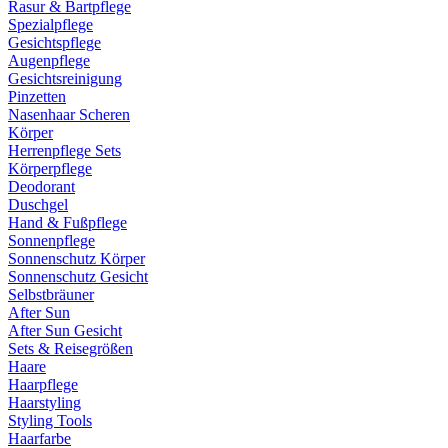
Rasur & Bartpflege
Spezialpflege
Gesichtspflege
Augenpflege
Gesichtsreinigung
Pinzetten
Nasenhaar Scheren
Körper
Herrenpflege Sets
Körperpflege
Deodorant
Duschgel
Hand & Fußpflege
Sonnenpflege
Sonnenschutz Körper
Sonnenschutz Gesicht
Selbstbräuner
After Sun
After Sun Gesicht
Sets & Reisegrößen
Haare
Haarpflege
Haarstyling
Styling Tools
Haarfarbe