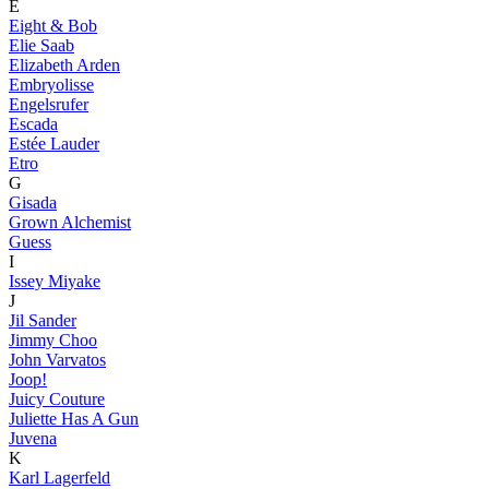
E
Eight & Bob
Elie Saab
Elizabeth Arden
Embryolisse
Engelsrufer
Escada
Estée Lauder
Etro
G
Gisada
Grown Alchemist
Guess
I
Issey Miyake
J
Jil Sander
Jimmy Choo
John Varvatos
Joop!
Juicy Couture
Juliette Has A Gun
Juvena
K
Karl Lagerfeld