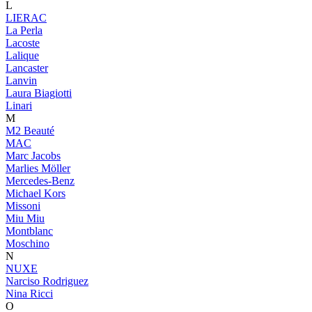
L
LIERAC
La Perla
Lacoste
Lalique
Lancaster
Lanvin
Laura Biagiotti
Linari
M
M2 Beauté
MAC
Marc Jacobs
Marlies Möller
Mercedes-Benz
Michael Kors
Missoni
Miu Miu
Montblanc
Moschino
N
NUXE
Narciso Rodriguez
Nina Ricci
O