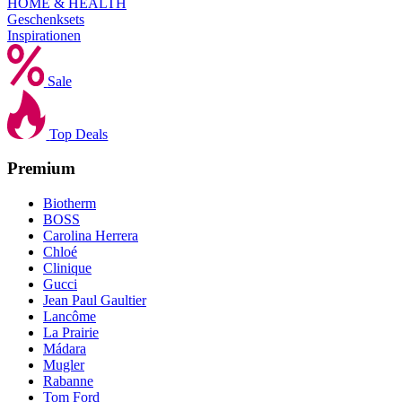
HOME & HEALTH
Geschenksets
Inspirationen
Sale
Top Deals
Premium
Biotherm
BOSS
Carolina Herrera
Chloé
Clinique
Gucci
Jean Paul Gaultier
Lancôme
La Prairie
Mádara
Mugler
Rabanne
Tom Ford