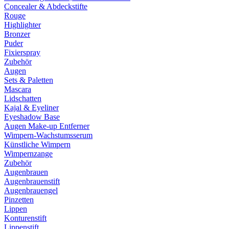
Concealer & Abdeckstifte
Rouge
Highlighter
Bronzer
Puder
Fixierspray
Zubehör
Augen
Sets & Paletten
Mascara
Lidschatten
Kajal & Eyeliner
Eyeshadow Base
Augen Make-up Entferner
Wimpern-Wachstumsserum
Künstliche Wimpern
Wimpernzange
Zubehör
Augenbrauen
Augenbrauenstift
Augenbrauengel
Pinzetten
Lippen
Konturenstift
Lippenstift