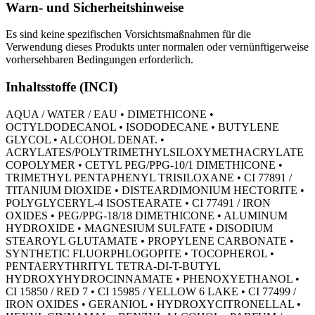
Warn- und Sicherheitshinweise
Es sind keine spezifischen Vorsichtsmaßnahmen für die
Verwendung dieses Produkts unter normalen oder vernünftigerweise
vorhersehbaren Bedingungen erforderlich.
Inhaltsstoffe (INCI)
AQUA / WATER / EAU • DIMETHICONE •
OCTYLDODECANOL • ISODODECANE • BUTYLENE
GLYCOL • ALCOHOL DENAT. •
ACRYLATES/POLYTRIMETHYLSILOXYMETHACRYLATE
COPOLYMER • CETYL PEG/PPG-10/1 DIMETHICONE •
TRIMETHYL PENTAPHENYL TRISILOXANE • CI 77891 /
TITANIUM DIOXIDE • DISTEARDIMONIUM HECTORITE •
POLYGLYCERYL-4 ISOSTEARATE • CI 77491 / IRON
OXIDES • PEG/PPG-18/18 DIMETHICONE • ALUMINUM
HYDROXIDE • MAGNESIUM SULFATE • DISODIUM
STEAROYL GLUTAMATE • PROPYLENE CARBONATE •
SYNTHETIC FLUORPHLOGOPITE • TOCOPHEROL •
PENTAERYTHRITYL TETRA-DI-T-BUTYL
HYDROXYHYDROCINNAMATE • PHENOXYETHANOL •
CI 15850 / RED 7 • CI 15985 / YELLOW 6 LAKE • CI 77499 /
IRON OXIDES • GERANIOL • HYDROXYCITRONELLAL •