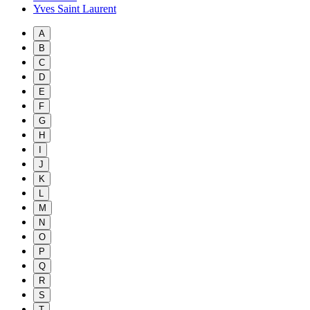
Yves Saint Laurent
A
B
C
D
E
F
G
H
I
J
K
L
M
N
O
P
Q
R
S
T