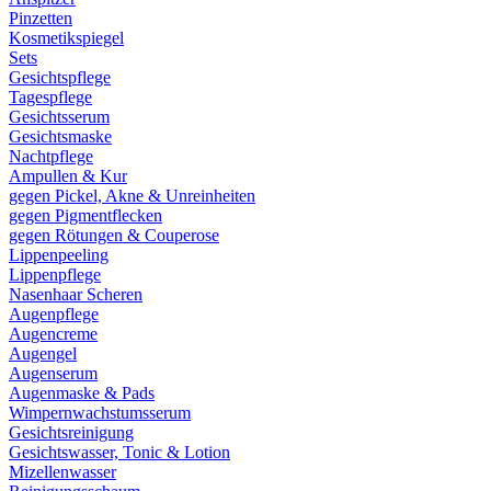
Pinzetten
Kosmetikspiegel
Sets
Gesichtspflege
Tagespflege
Gesichtsserum
Gesichtsmaske
Nachtpflege
Ampullen & Kur
gegen Pickel, Akne & Unreinheiten
gegen Pigmentflecken
gegen Rötungen & Couperose
Lippenpeeling
Lippenpflege
Nasenhaar Scheren
Augenpflege
Augencreme
Augengel
Augenserum
Augenmaske & Pads
Wimpernwachstumsserum
Gesichtsreinigung
Gesichtswasser, Tonic & Lotion
Mizellenwasser