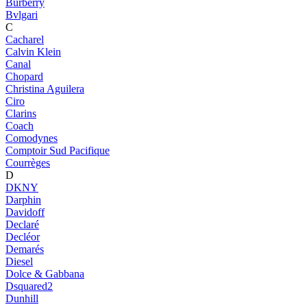
Burberry
Bvlgari
C
Cacharel
Calvin Klein
Canal
Chopard
Christina Aguilera
Ciro
Clarins
Coach
Comodynes
Comptoir Sud Pacifique
Courrèges
D
DKNY
Darphin
Davidoff
Declaré
Decléor
Demarés
Diesel
Dolce & Gabbana
Dsquared2
Dunhill