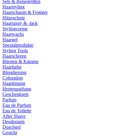
Sets & Reisegrößen
Haarstyling
Haarschaum & Festiger
Hitzeschutz
Haarspray & -lack
Stylingcreme
Haarwachs
Haargel
Spezialprodukte
Styling Tools
Haarscheren
Bürsten & Kämme
Haarfarbe
Blondierung
Coloration
Haartönung
Herrenparfums
Geschenksets
Parfum
Eau de Parfum
Eau de Toilette
After Shave
Deodorants
Duschgel
Gesicht