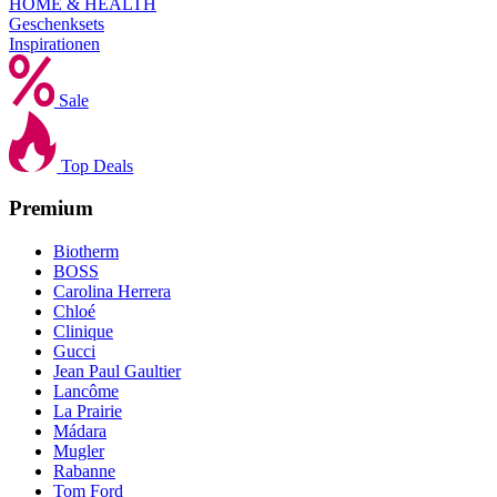
HOME & HEALTH
Geschenksets
Inspirationen
Sale
Top Deals
Premium
Biotherm
BOSS
Carolina Herrera
Chloé
Clinique
Gucci
Jean Paul Gaultier
Lancôme
La Prairie
Mádara
Mugler
Rabanne
Tom Ford