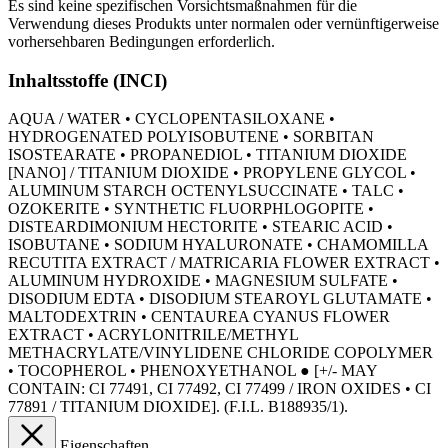
Es sind keine spezifischen Vorsichtsmaßnahmen für die
Verwendung dieses Produkts unter normalen oder vernünftigerweise
vorhersehbaren Bedingungen erforderlich.
Inhaltsstoffe (INCI)
AQUA / WATER • CYCLOPENTASILOXANE •
HYDROGENATED POLYISOBUTENE • SORBITAN
ISOSTEARATE • PROPANEDIOL • TITANIUM DIOXIDE
[NANO] / TITANIUM DIOXIDE • PROPYLENE GLYCOL •
ALUMINUM STARCH OCTENYLSUCCINATE • TALC •
OZOKERITE • SYNTHETIC FLUORPHLOGOPITE •
DISTEARDIMONIUM HECTORITE • STEARIC ACID •
ISOBUTANE • SODIUM HYALURONATE • CHAMOMILLA
RECUTITA EXTRACT / MATRICARIA FLOWER EXTRACT •
ALUMINUM HYDROXIDE • MAGNESIUM SULFATE •
DISODIUM EDTA • DISODIUM STEAROYL GLUTAMATE •
MALTODEXTRIN • CENTAUREA CYANUS FLOWER
EXTRACT • ACRYLONITRILE/METHYL
METHACRYLATE/VINYLIDENE CHLORIDE COPOLYMER
• TOCOPHEROL • PHENOXYETHANOL ● [+/- MAY
CONTAIN: CI 77491, CI 77492, CI 77499 / IRON OXIDES • CI
77891 / TITANIUM DIOXIDE]. (F.I.L. B188935/1).
Eigenschaften