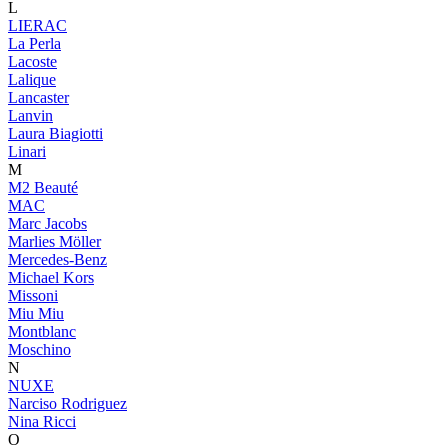
L
LIERAC
La Perla
Lacoste
Lalique
Lancaster
Lanvin
Laura Biagiotti
Linari
M
M2 Beauté
MAC
Marc Jacobs
Marlies Möller
Mercedes-Benz
Michael Kors
Missoni
Miu Miu
Montblanc
Moschino
N
NUXE
Narciso Rodriguez
Nina Ricci
O