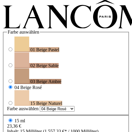
Farbe
auswählen
01 Beige Pastel
02 Beige Sable
03 Beige Ambre
04 Beige Rosé
15 Beige Naturel
Farbe
auswählen
15 ml
23,36 €
Inhalt:
15 Milliliter
(1.557,33 €* / 1000 Milliliter)