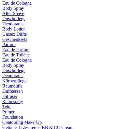
Eau de Cologne
Body Spray
After Shave
Duschpflege
Deodorants
Body Lotion
Unisex Düfte
Geschenksets
Parfum
Eau de Parfum
Eau de Toilette
Eau de Cologne
Body Spray
Duschpflege
Deodorants
Körperpflege
Raumdüfte
Duftkerzen
Diffuser
Raumspray
Teint
Primer
Foundation
Contouring Make-Up
Getönte Tagescreme, BB & CC Cream