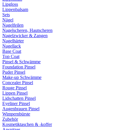
Lipgloss
Lippenbalsam
Sets
Nägel
Nagelfeilen
Nagelscheren, Hautscheren
Nagelzwicker & Zangen
Nagelhärter
Nagellack
Base Coat
Top Coat
Pinsel & Schwämme
Foundation Pinsel
Puder Pinsel
Make-up Schwämme
Concealer Pinsel
Rouge Pinsel
Lippen Pinsel
Lidschatten Pinsel
Eyeliner Pinsel
Augenbrauen Pinsel
Wimpernbürste
Zubehör
Kosmetiktaschen & -koffer
Anspitzer