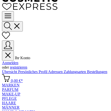
Ihr Konto
Anmelden
oder
registrieren
Übersicht
Persönliches Profil
Adressen
Zahlungsarten
Bestellungen
0,00 €*
MARKEN
PARFUM
MAKE-UP
PFLEGE
HAARE
MÄNNER