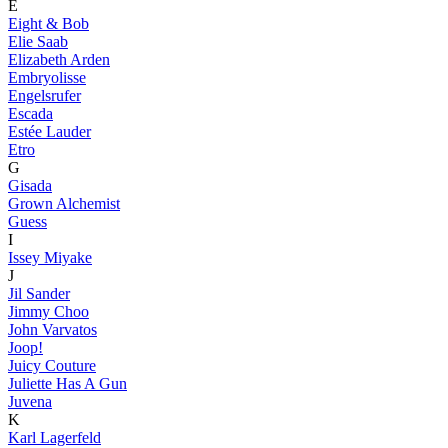
E
Eight & Bob
Elie Saab
Elizabeth Arden
Embryolisse
Engelsrufer
Escada
Estée Lauder
Etro
G
Gisada
Grown Alchemist
Guess
I
Issey Miyake
J
Jil Sander
Jimmy Choo
John Varvatos
Joop!
Juicy Couture
Juliette Has A Gun
Juvena
K
Karl Lagerfeld