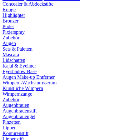
Concealer & Abdeckstifte
Rouge
Highlighter
Bronzer
Puder
Fixierspray
Zubehör
Augen
Sets & Paletten
Mascara
Lidschatten
Kajal & Eyeliner
Eyeshadow Base
Augen Make-up Entferner
Wimpern-Wachstumsserum
Künstliche Wimpern
Wimpernzange
Zubehör
Augenbrauen
Augenbrauenstift
Augenbrauengel
Pinzetten
Lippen
Konturenstift
Lippenstift