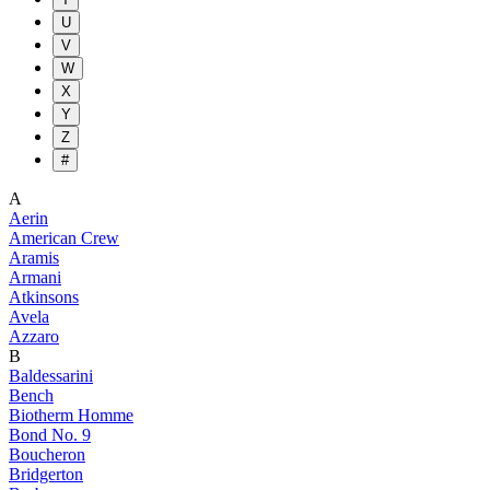
U
V
W
X
Y
Z
#
A
Aerin
American Crew
Aramis
Armani
Atkinsons
Avela
Azzaro
B
Baldessarini
Bench
Biotherm Homme
Bond No. 9
Boucheron
Bridgerton