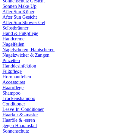
Sonnenschutz Gesicht
Sonnen Make-Up
After Sun Köper
After Sun Gesicht
After Sun Shower Gel
Selbstbräuner
Hand & Fußpflege
Handcreme
Nagelfeilen
Nagelscheren, Hautscheren
Nagelzwicker & Zangen
Pinzetten
Handdesinfektion
Fußpflege
Hornhautfeilen
Accessoires
Haarpflege
Shampoo
Trockenshampoo
Conditioner
Leave-In-Conditioner
Haarkur & -maske
Haaröle & -seren
gegen Haarausfall
Sonnenschutz