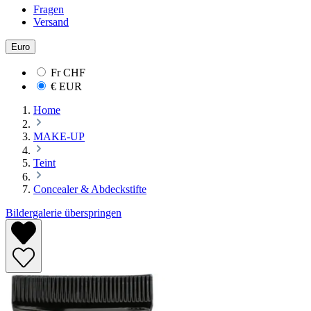
Fragen
Versand
Euro
Fr
CHF
€
EUR
Home
MAKE-UP
Teint
Concealer & Abdeckstifte
Bildergalerie überspringen