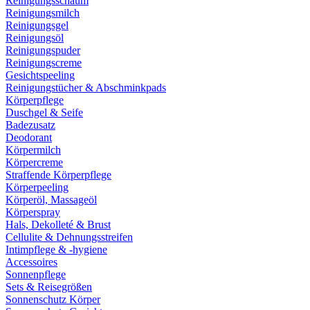
Reinigungsschaum
Reinigungsmilch
Reinigungsgel
Reinigungsöl
Reinigungspuder
Reinigungscreme
Gesichtspeeling
Reinigungstücher & Abschminkpads
Körperpflege
Duschgel & Seife
Badezusatz
Deodorant
Körpermilch
Körpercreme
Straffende Körperpflege
Körperpeeling
Körperöl, Massageöl
Körperspray
Hals, Dekolleté & Brust
Cellulite & Dehnungsstreifen
Intimpflege & -hygiene
Accessoires
Sonnenpflege
Sets & Reisegrößen
Sonnenschutz Körper