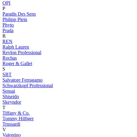
OPI
P
Paradis Des Sens
Philipp Plein
Phyto
Prada
R
REN
Ralph Lauren
Revlon Professional
Rochas
Roger & Gallet
S
SBT
Salvatore Ferragamo
Schwarzkopf Professional
Sensai
Shiseido
Skeyndor
T
Tiffany & Co.
Tommy Hilfiger
Trussardi
V
Valentino