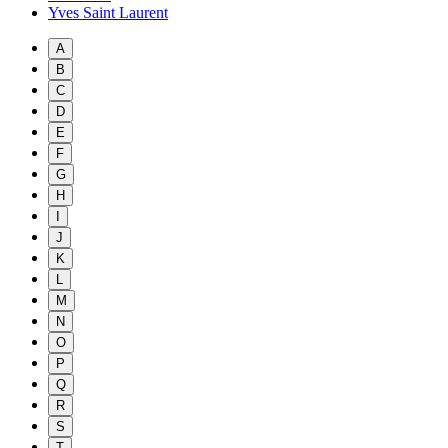
Yves Saint Laurent
A
B
C
D
E
F
G
H
I
J
K
L
M
N
O
P
Q
R
S
T