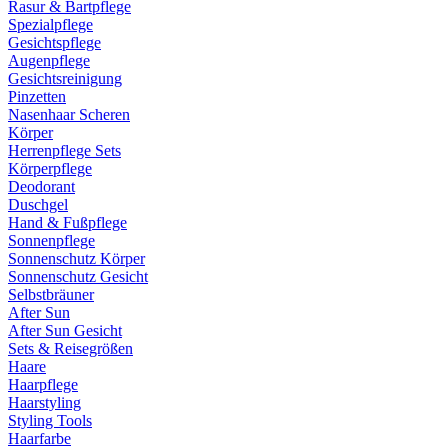
Rasur & Bartpflege
Spezialpflege
Gesichtspflege
Augenpflege
Gesichtsreinigung
Pinzetten
Nasenhaar Scheren
Körper
Herrenpflege Sets
Körperpflege
Deodorant
Duschgel
Hand & Fußpflege
Sonnenpflege
Sonnenschutz Körper
Sonnenschutz Gesicht
Selbstbräuner
After Sun
After Sun Gesicht
Sets & Reisegrößen
Haare
Haarpflege
Haarstyling
Styling Tools
Haarfarbe