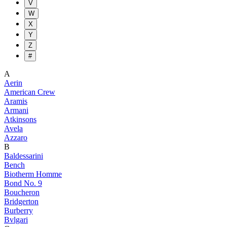
V
W
X
Y
Z
#
A
Aerin
American Crew
Aramis
Armani
Atkinsons
Avela
Azzaro
B
Baldessarini
Bench
Biotherm Homme
Bond No. 9
Boucheron
Bridgerton
Burberry
Bvlgari