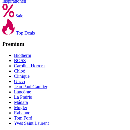
Inspirationen
Sale
Top Deals
Premium
Biotherm
BOSS
Carolina Herrera
Chloé
Clinique
Gucci
Jean Paul Gaultier
Lancôme
La Prairie
Mádara
Mugler
Rabanne
Tom Ford
Yves Saint Laurent