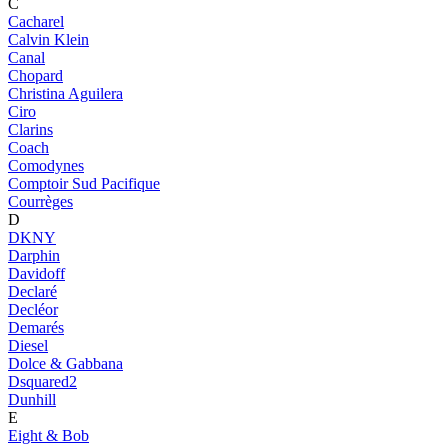
C
Cacharel
Calvin Klein
Canal
Chopard
Christina Aguilera
Ciro
Clarins
Coach
Comodynes
Comptoir Sud Pacifique
Courrèges
D
DKNY
Darphin
Davidoff
Declaré
Decléor
Demarés
Diesel
Dolce & Gabbana
Dsquared2
Dunhill
E
Eight & Bob