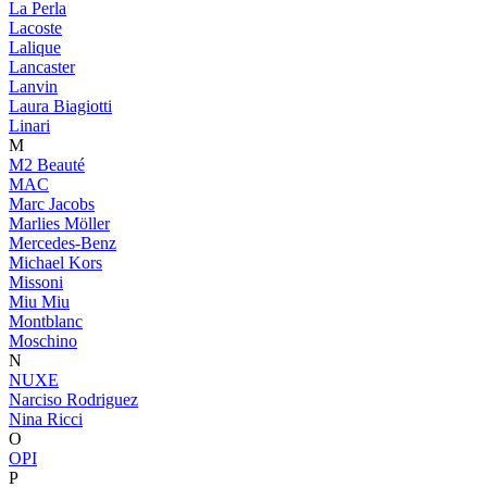
La Perla
Lacoste
Lalique
Lancaster
Lanvin
Laura Biagiotti
Linari
M
M2 Beauté
MAC
Marc Jacobs
Marlies Möller
Mercedes-Benz
Michael Kors
Missoni
Miu Miu
Montblanc
Moschino
N
NUXE
Narciso Rodriguez
Nina Ricci
O
OPI
P