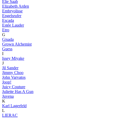
Elie Saab
Elizabeth Arden
Embryolisse
Engelsrufer
Escada
Estée Lauder
Etro
G
Gisada
Grown Alchemist
Guess
I
Issey Miyake
J
Jil Sander
Jimmy Choo
John Varvatos
Joop!
Juicy Couture
Juliette Has A Gun
Juvena
K
Karl Lagerfeld
L
LIERAC