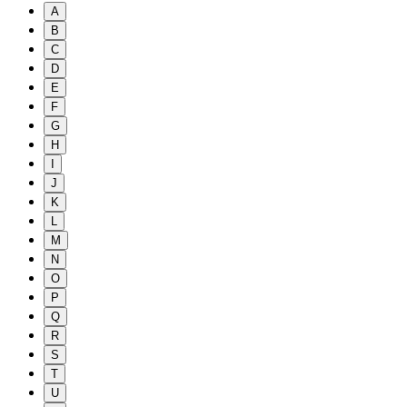
A
B
C
D
E
F
G
H
I
J
K
L
M
N
O
P
Q
R
S
T
U