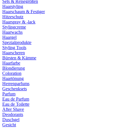
Sets & Reisegrößen
Haarstyling
Haarschaum & Festiger
Hitzeschutz
Haarspray & -lack
Stylingcreme
Haarwachs
Haargel
Spezialprodukte
Styling Tools
Haarscheren
Bürsten & Kämme
Haarfarbe
Blondierung
Coloration
Haartönung
Herrenparfums
Geschenksets
Parfum
Eau de Parfum
Eau de Toilette
After Shave
Deodorants
Duschgel
Gesicht