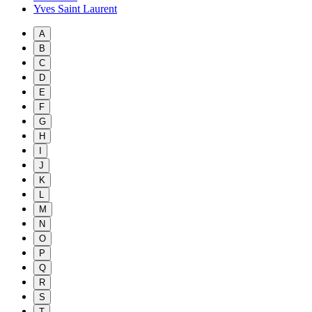
Yves Saint Laurent
A
B
C
D
E
F
G
H
I
J
K
L
M
N
O
P
Q
R
S
T