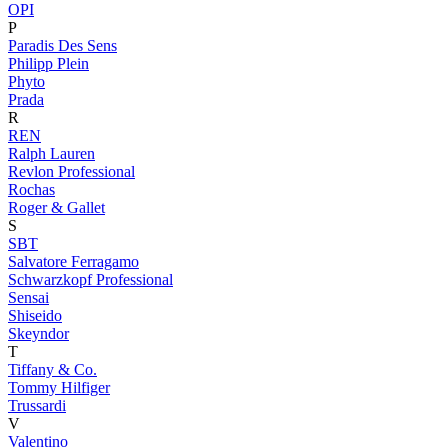
OPI
P
Paradis Des Sens
Philipp Plein
Phyto
Prada
R
REN
Ralph Lauren
Revlon Professional
Rochas
Roger & Gallet
S
SBT
Salvatore Ferragamo
Schwarzkopf Professional
Sensai
Shiseido
Skeyndor
T
Tiffany & Co.
Tommy Hilfiger
Trussardi
V
Valentino