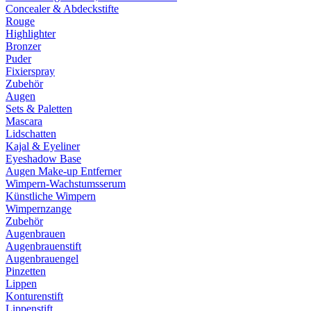
Concealer & Abdeckstifte
Rouge
Highlighter
Bronzer
Puder
Fixierspray
Zubehör
Augen
Sets & Paletten
Mascara
Lidschatten
Kajal & Eyeliner
Eyeshadow Base
Augen Make-up Entferner
Wimpern-Wachstumsserum
Künstliche Wimpern
Wimpernzange
Zubehör
Augenbrauen
Augenbrauenstift
Augenbrauengel
Pinzetten
Lippen
Konturenstift
Lippenstift