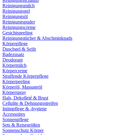
Reinigungsschaum
Reinigungsmilch
Reinigungsgel
Reinigungsöl
Reinigungspuder
Reinigungscreme
Gesichtspeeling
Reinigungstücher & Abschminkpads
Körperpflege
Duschgel & Seife
Badezusatz
Deodorant
Körpermilch
Körpercreme
Straffende Körperpflege
Körperpeeling
Körperöl, Massageöl
Körperspray
Hals, Dekolleté & Brust
Cellulite & Dehnungsstreifen
Intimpflege & -hygiene
Accessoires
Sonnenpflege
Sets & Reisegrößen
Sonnenschutz Körper