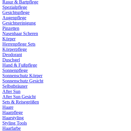
Rasur & Bartpflege
Spezialpflege
Gesichtspflege
Augenpflege
Gesichtsreinigung
Pinzetten
Nasenhaar Scheren
Körper
Herrenpflege Sets
Körperpflege
Deodorant
Duschgel
Hand & Fußpflege
Sonnenpflege
Sonnenschutz Körper
Sonnenschutz Gesicht
Selbstbräuner
After Sun
After Sun Gesicht
Sets & Reisegrößen
Haare
Haarpflege
Haarstyling
Styling Tools
Haarfarbe