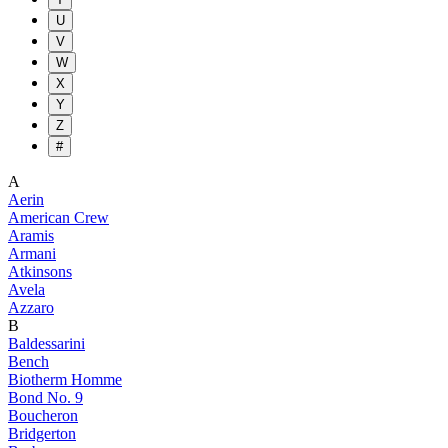
U
V
W
X
Y
Z
#
A
Aerin
American Crew
Aramis
Armani
Atkinsons
Avela
Azzaro
B
Baldessarini
Bench
Biotherm Homme
Bond No. 9
Boucheron
Bridgerton