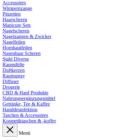
Accessoires
Wimpernzange
Pinzetten
Haarscheren
Manicure Sets
Nagelscheren
Nagelzangen & Zwicker
Nagelfeilen
Hornhautfeilen
Nasenhaar Scheren
Stahl Diverse
Raumdüfte
Duftkerzen
Raumspray
Diffuser
Drogerie
CBD & Hanf Produkte
Nahrungsergänzungsmittel
Getränke, Tee & Kaffee
Handdesinfektion
Taschen & Accessoires
Kosmetiktaschen & -koffer
Menü