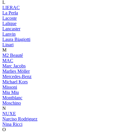
L
LIERAC
La Perla
Lacoste
Lalique
Lancaster
Lanvin
Laura Biagiotti
Linari
M
M2 Beauté
MAC
Marc Jacobs
Marlies Möller
Mercedes-Benz
Michael Kors
Missoni
Miu Miu
Montblanc
Moschino
N
NUXE
Narciso Rodriguez
Nina Ricci
O