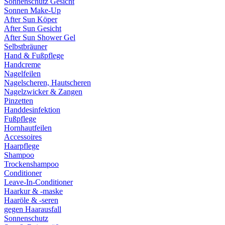
Sonnenschutz Gesicht
Sonnen Make-Up
After Sun Köper
After Sun Gesicht
After Sun Shower Gel
Selbstbräuner
Hand & Fußpflege
Handcreme
Nagelfeilen
Nagelscheren, Hautscheren
Nagelzwicker & Zangen
Pinzetten
Handdesinfektion
Fußpflege
Hornhautfeilen
Accessoires
Haarpflege
Shampoo
Trockenshampoo
Conditioner
Leave-In-Conditioner
Haarkur & -maske
Haaröle & -seren
gegen Haarausfall
Sonnenschutz