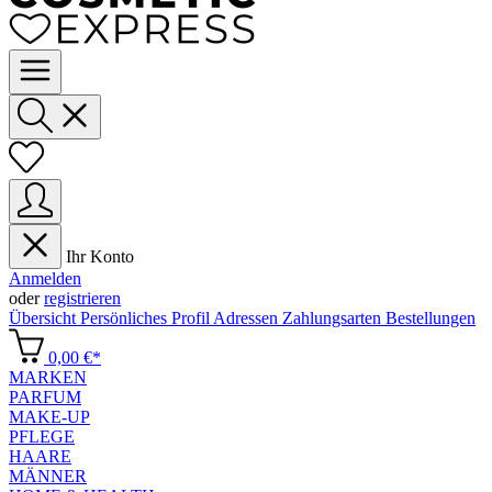
Ihr Konto
Anmelden
oder
registrieren
Übersicht
Persönliches Profil
Adressen
Zahlungsarten
Bestellungen
0,00 €*
MARKEN
PARFUM
MAKE-UP
PFLEGE
HAARE
MÄNNER