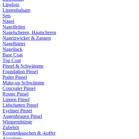
Lipgloss
Lippenbalsam
Sets
Nägel
Nagelfeilen
Nagelscheren, Hautscheren
Nagelzwicker & Zangen
Nagelhärter
Nagellack
Base Coat
Top Coat
Pinsel & Schwämme
Foundation Pinsel
Puder Pinsel
Make-up Schwämme
Concealer Pinsel
Rouge Pinsel
Lippen Pinsel
Lidschatten Pinsel
Eyeliner Pinsel
Augenbrauen Pinsel
Wimpernbürste
Zubehör
Kosmetiktaschen & -koffer
Anspitzer