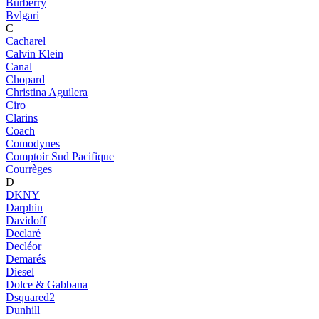
Burberry
Bvlgari
C
Cacharel
Calvin Klein
Canal
Chopard
Christina Aguilera
Ciro
Clarins
Coach
Comodynes
Comptoir Sud Pacifique
Courrèges
D
DKNY
Darphin
Davidoff
Declaré
Decléor
Demarés
Diesel
Dolce & Gabbana
Dsquared2
Dunhill