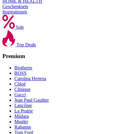
HOME & HEALTH
Geschenksets
Inspirationen
Sale
Top Deals
Premium
Biotherm
BOSS
Carolina Herrera
Chloé
Clinique
Gucci
Jean Paul Gaultier
Lancôme
La Prairie
Mádara
Mugler
Rabanne
Tom Ford