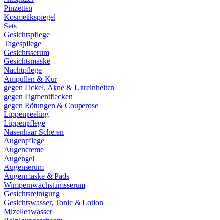
Pinzetten
Kosmetikspiegel
Sets
Gesichtspflege
Tagespflege
Gesichtsserum
Gesichtsmaske
Nachtpflege
Ampullen & Kur
gegen Pickel, Akne & Unreinheiten
gegen Pigmentflecken
gegen Rötungen & Couperose
Lippenpeeling
Lippenpflege
Nasenhaar Scheren
Augenpflege
Augencreme
Augengel
Augenserum
Augenmaske & Pads
Wimpernwachstumsserum
Gesichtsreinigung
Gesichtswasser, Tonic & Lotion
Mizellenwasser