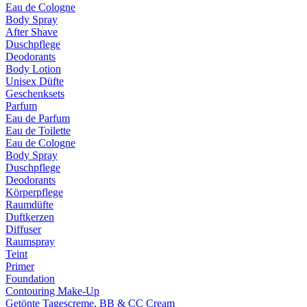
Eau de Cologne
Body Spray
After Shave
Duschpflege
Deodorants
Body Lotion
Unisex Düfte
Geschenksets
Parfum
Eau de Parfum
Eau de Toilette
Eau de Cologne
Body Spray
Duschpflege
Deodorants
Körperpflege
Raumdüfte
Duftkerzen
Diffuser
Raumspray
Teint
Primer
Foundation
Contouring Make-Up
Getönte Tagescreme, BB & CC Cream