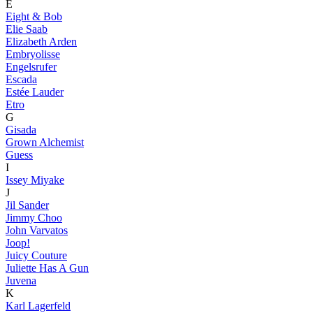
E
Eight & Bob
Elie Saab
Elizabeth Arden
Embryolisse
Engelsrufer
Escada
Estée Lauder
Etro
G
Gisada
Grown Alchemist
Guess
I
Issey Miyake
J
Jil Sander
Jimmy Choo
John Varvatos
Joop!
Juicy Couture
Juliette Has A Gun
Juvena
K
Karl Lagerfeld