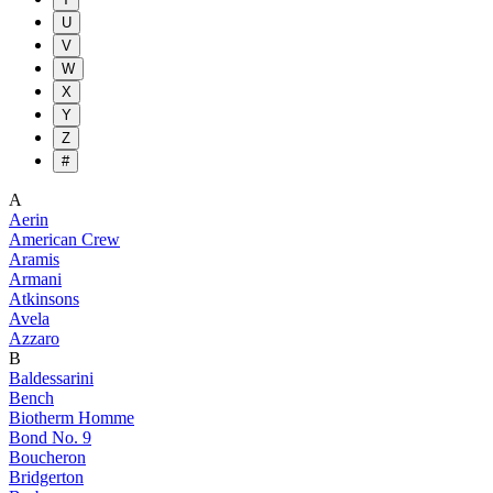
U
V
W
X
Y
Z
#
A
Aerin
American Crew
Aramis
Armani
Atkinsons
Avela
Azzaro
B
Baldessarini
Bench
Biotherm Homme
Bond No. 9
Boucheron
Bridgerton