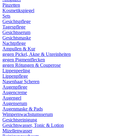
Pinzetten
Kosmetikspiegel
Sets
Gesichtspflege
Tagespflege
Gesichtsserum
Gesichtsmaske
Nachtpflege
Ampullen & Kur
gegen Pickel, Akne & Unreinheiten
gegen Pigmentflecken
gegen Rötungen & Couperose
Lippenpeeling
Lippenpflege
Nasenhaar Scheren
Augenpflege
Augencreme
Augengel
Augenserum
Augenmaske & Pads
Wimpernwachstumsserum
Gesichtsreinigung
Gesichtswasser, Tonic & Lotion
Mizellenwasser