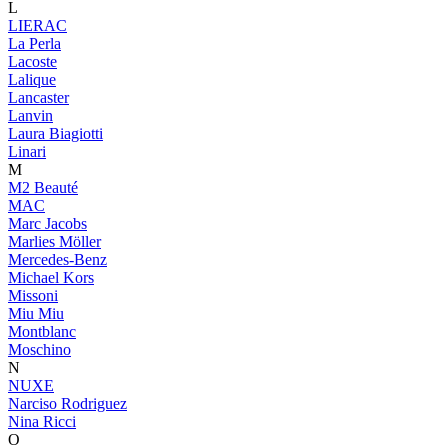
L
LIERAC
La Perla
Lacoste
Lalique
Lancaster
Lanvin
Laura Biagiotti
Linari
M
M2 Beauté
MAC
Marc Jacobs
Marlies Möller
Mercedes-Benz
Michael Kors
Missoni
Miu Miu
Montblanc
Moschino
N
NUXE
Narciso Rodriguez
Nina Ricci
O