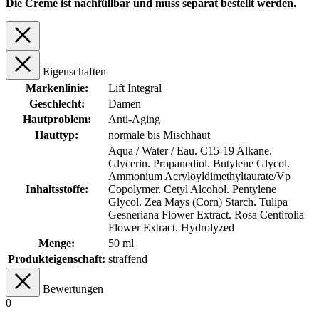
Die Creme ist nachfüllbar und muss separat bestellt werden.
Eigenschaften
Markenlinie:
Lift Integral
Geschlecht:
Damen
Hautproblem:
Anti-Aging
Hauttyp:
normale bis Mischhaut
Aqua / Water / Eau. C15-19 Alkane.
Glycerin. Propanediol. Butylene Glycol.
Ammonium Acryloyldimethyltaurate/Vp
Inhaltsstoffe:
Copolymer. Cetyl Alcohol. Pentylene
Glycol. Zea Mays (Corn) Starch. Tulipa
Gesneriana Flower Extract. Rosa Centifolia
Flower Extract. Hydrolyzed
Menge:
50 ml
Produkteigenschaft:
straffend
Bewertungen
0