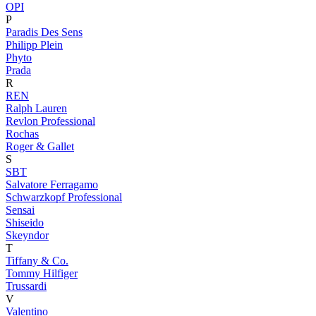
OPI
P
Paradis Des Sens
Philipp Plein
Phyto
Prada
R
REN
Ralph Lauren
Revlon Professional
Rochas
Roger & Gallet
S
SBT
Salvatore Ferragamo
Schwarzkopf Professional
Sensai
Shiseido
Skeyndor
T
Tiffany & Co.
Tommy Hilfiger
Trussardi
V
Valentino