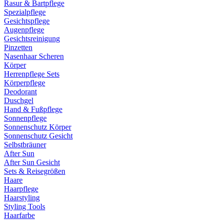
Rasur & Bartpflege
Spezialpflege
Gesichtspflege
Augenpflege
Gesichtsreinigung
Pinzetten
Nasenhaar Scheren
Körper
Herrenpflege Sets
Körperpflege
Deodorant
Duschgel
Hand & Fußpflege
Sonnenpflege
Sonnenschutz Körper
Sonnenschutz Gesicht
Selbstbräuner
After Sun
After Sun Gesicht
Sets & Reisegrößen
Haare
Haarpflege
Haarstyling
Styling Tools
Haarfarbe