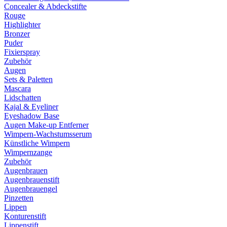
Concealer & Abdeckstifte
Rouge
Highlighter
Bronzer
Puder
Fixierspray
Zubehör
Augen
Sets & Paletten
Mascara
Lidschatten
Kajal & Eyeliner
Eyeshadow Base
Augen Make-up Entferner
Wimpern-Wachstumsserum
Künstliche Wimpern
Wimpernzange
Zubehör
Augenbrauen
Augenbrauenstift
Augenbrauengel
Pinzetten
Lippen
Konturenstift
Lippenstift