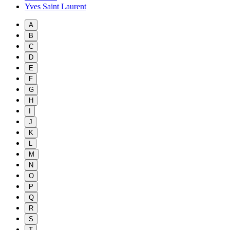
Yves Saint Laurent
A
B
C
D
E
F
G
H
I
J
K
L
M
N
O
P
Q
R
S
T