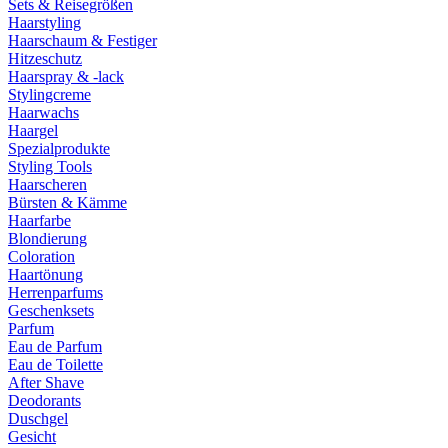
Sets & Reisegrößen
Haarstyling
Haarschaum & Festiger
Hitzeschutz
Haarspray & -lack
Stylingcreme
Haarwachs
Haargel
Spezialprodukte
Styling Tools
Haarscheren
Bürsten & Kämme
Haarfarbe
Blondierung
Coloration
Haartönung
Herrenparfums
Geschenksets
Parfum
Eau de Parfum
Eau de Toilette
After Shave
Deodorants
Duschgel
Gesicht