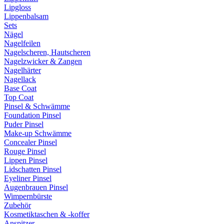
Lipgloss
Lippenbalsam
Sets
Nägel
Nagelfeilen
Nagelscheren, Hautscheren
Nagelzwicker & Zangen
Nagelhärter
Nagellack
Base Coat
Top Coat
Pinsel & Schwämme
Foundation Pinsel
Puder Pinsel
Make-up Schwämme
Concealer Pinsel
Rouge Pinsel
Lippen Pinsel
Lidschatten Pinsel
Eyeliner Pinsel
Augenbrauen Pinsel
Wimpernbürste
Zubehör
Kosmetiktaschen & -koffer
Anspitzer