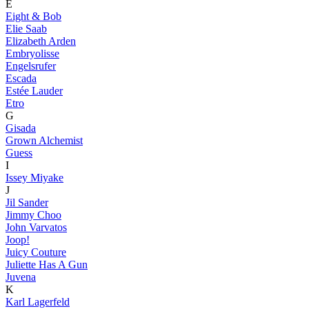
E
Eight & Bob
Elie Saab
Elizabeth Arden
Embryolisse
Engelsrufer
Escada
Estée Lauder
Etro
G
Gisada
Grown Alchemist
Guess
I
Issey Miyake
J
Jil Sander
Jimmy Choo
John Varvatos
Joop!
Juicy Couture
Juliette Has A Gun
Juvena
K
Karl Lagerfeld