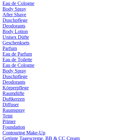
Eau de Cologne
Body Spray
After Shave
Duschpflege
Deodorants
Body Lotion
Unisex Düfte
Geschenksets
Parfum
Eau de Parfum
Eau de Toilette
Eau de Cologne
Body Spray
Duschpflege
Deodorants
Körperpflege
Raumdüfte
Duftkerzen
Diffuser
Raumspray
Teint
Primer
Foundation
Contouring Make-Up
Getönte Tagescreme, BB & CC Cream