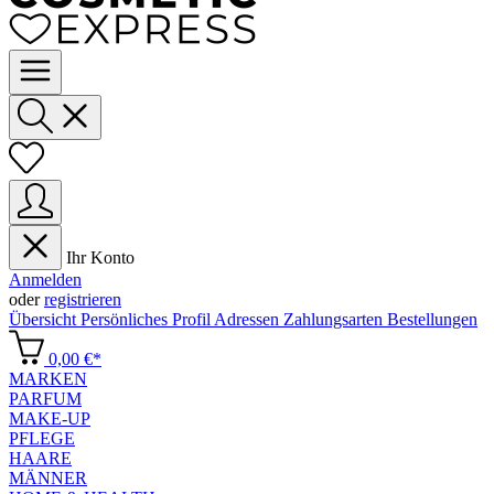
Ihr Konto
Anmelden
oder
registrieren
Übersicht
Persönliches Profil
Adressen
Zahlungsarten
Bestellungen
0,00 €*
MARKEN
PARFUM
MAKE-UP
PFLEGE
HAARE
MÄNNER