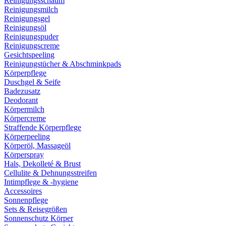
Reinigungsschaum
Reinigungsmilch
Reinigungsgel
Reinigungsöl
Reinigungspuder
Reinigungscreme
Gesichtspeeling
Reinigungstücher & Abschminkpads
Körperpflege
Duschgel & Seife
Badezusatz
Deodorant
Körpermilch
Körpercreme
Straffende Körperpflege
Körperpeeling
Körperöl, Massageöl
Körperspray
Hals, Dekolleté & Brust
Cellulite & Dehnungsstreifen
Intimpflege & -hygiene
Accessoires
Sonnenpflege
Sets & Reisegrößen
Sonnenschutz Körper