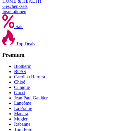
HOME & HEALTH
Geschenksets
Inspirationen
Sale
Top Deals
Premium
Biotherm
BOSS
Carolina Herrera
Chloé
Clinique
Gucci
Jean Paul Gaultier
Lancôme
La Prairie
Mádara
Mugler
Rabanne
Tom Ford