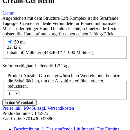
Cream-Gel Refill
Lierac
Angereichert mit dem Structure-Lift-Komplex ist die Straffende
Tagesgel-Creme der ideale Verbündete für Frauen mit normaler,
Misch- oder fettiger Haut. Die ultra-leichte, schmelzende Textur
polstert die Haut auf und sorgt für einen echten Lifting-Effek
50 ml
22,42 €
Inhalt:
50 Milliliter
(448,40 €* / 1000 Milliliter)
Sofort verfügbar, Lieferzeit: 1-3 Tage
Produkt Anzahl: Gib den gewünschten Wert ein oder benutze
die Schaltflächen, um die Anzahl zu erhöhen oder zu
reduzieren.
In den Warenkorb
Preise inkl. MwSt. zzgl. Versandkosten
Produktnummer:
145925
Ean-Code: 3701436932886
Beschreibung
Das straffende Lift Integral The Firming