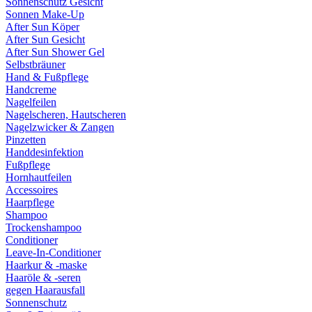
Sonnenschutz Gesicht
Sonnen Make-Up
After Sun Köper
After Sun Gesicht
After Sun Shower Gel
Selbstbräuner
Hand & Fußpflege
Handcreme
Nagelfeilen
Nagelscheren, Hautscheren
Nagelzwicker & Zangen
Pinzetten
Handdesinfektion
Fußpflege
Hornhautfeilen
Accessoires
Haarpflege
Shampoo
Trockenshampoo
Conditioner
Leave-In-Conditioner
Haarkur & -maske
Haaröle & -seren
gegen Haarausfall
Sonnenschutz