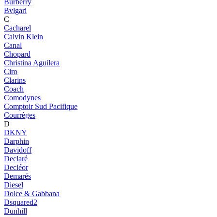
Burberry
Bvlgari
C
Cacharel
Calvin Klein
Canal
Chopard
Christina Aguilera
Ciro
Clarins
Coach
Comodynes
Comptoir Sud Pacifique
Courrèges
D
DKNY
Darphin
Davidoff
Declaré
Decléor
Demarés
Diesel
Dolce & Gabbana
Dsquared2
Dunhill