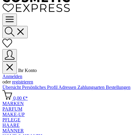
Ihr Konto
Anmelden
oder
registrieren
Übersicht
Persönliches Profil
Adressen
Zahlungsarten
Bestellungen
0,00 €*
MARKEN
PARFUM
MAKE-UP
PFLEGE
HAARE
MÄNNER