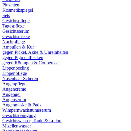
Pinzetten
Kosmetikspiegel
Sets
Gesichtspflege
Tagespflege
Gesichtsserum
Gesichtsmaske
Nachtpflege
Ampullen & Kur
gegen Pickel, Akne & Unreinheiten
gegen Pigmentflecken
gegen Rötungen & Couperose
Lippenpeeling
Lippenpflege
Nasenhaar Scheren
Augenpflege
Augencreme
Augengel
Augenserum
Augenmaske & Pads
Wimpernwachstumsserum
Gesichtsreinigung
Gesichtswasser, Tonic & Lotion
Mizellenwasser