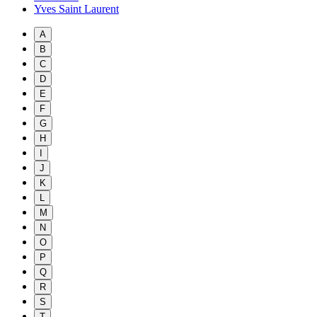
Yves Saint Laurent
A
B
C
D
E
F
G
H
I
J
K
L
M
N
O
P
Q
R
S
T