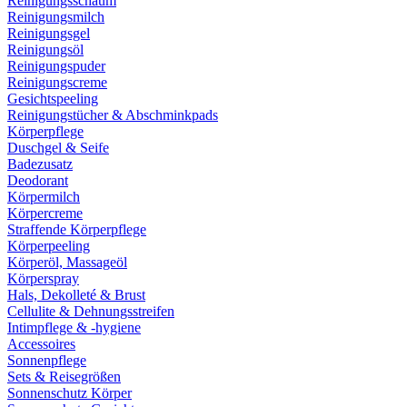
Reinigungsschaum
Reinigungsmilch
Reinigungsgel
Reinigungsöl
Reinigungspuder
Reinigungscreme
Gesichtspeeling
Reinigungstücher & Abschminkpads
Körperpflege
Duschgel & Seife
Badezusatz
Deodorant
Körpermilch
Körpercreme
Straffende Körperpflege
Körperpeeling
Körperöl, Massageöl
Körperspray
Hals, Dekolleté & Brust
Cellulite & Dehnungsstreifen
Intimpflege & -hygiene
Accessoires
Sonnenpflege
Sets & Reisegrößen
Sonnenschutz Körper