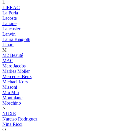
L
LIERAC
La Perla
Lacoste
Lalique
Lancaster
Lanvin
Laura Biagiotti
Linari
M
M2 Beauté
MAC
Marc Jacobs
Marlies Möller
Mercedes-Benz
Michael Kors
Missoni
Miu Miu
Montblanc
Moschino
N
NUXE
Narciso Rodriguez
Nina Ricci
O