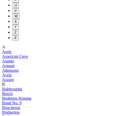
U
V
W
X
Y
Z
#
A
Aerin
American Crew
Aramis
Armani
Atkinsons
Avela
Azzaro
B
Baldessarini
Bench
Biotherm Homme
Bond No. 9
Boucheron
Bridgerton