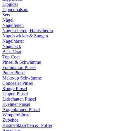
Lipgloss
Lippenbalsam
Sets
Nägel
Nagelfeilen
Nagelscheren, Hautscheren
Nagelzwicker & Zangen
Nagelhärter
Nagellack
Base Coat
Top Coat
Pinsel & Schwämme
Foundation Pinsel
Puder Pinsel
Make-up Schwämme
Concealer Pinsel
Rouge Pinsel
Lippen Pinsel
Lidschatten Pinsel
Eyeliner Pinsel
Augenbrauen Pinsel
Wimpernbürste
Zubehör
Kosmetiktaschen & -koffer
Anspitzer