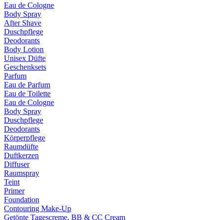
Eau de Cologne
Body Spray
After Shave
Duschpflege
Deodorants
Body Lotion
Unisex Düfte
Geschenksets
Parfum
Eau de Parfum
Eau de Toilette
Eau de Cologne
Body Spray
Duschpflege
Deodorants
Körperpflege
Raumdüfte
Duftkerzen
Diffuser
Raumspray
Teint
Primer
Foundation
Contouring Make-Up
Getönte Tagescreme, BB & CC Cream