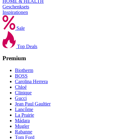
HOME & HEALTH
Geschenksets
Inspirationen
Sale
Top Deals
Premium
Biotherm
BOSS
Carolina Herrera
Chloé
Clinique
Gucci
Jean Paul Gaultier
Lancôme
La Prairie
Mádara
Mugler
Rabanne
Tom Ford