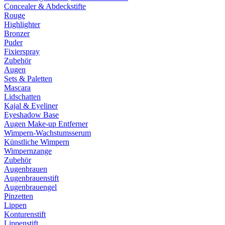
Concealer & Abdeckstifte
Rouge
Highlighter
Bronzer
Puder
Fixierspray
Zubehör
Augen
Sets & Paletten
Mascara
Lidschatten
Kajal & Eyeliner
Eyeshadow Base
Augen Make-up Entferner
Wimpern-Wachstumsserum
Künstliche Wimpern
Wimpernzange
Zubehör
Augenbrauen
Augenbrauenstift
Augenbrauengel
Pinzetten
Lippen
Konturenstift
Lippenstift