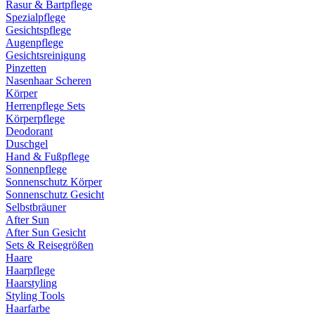
Rasur & Bartpflege
Spezialpflege
Gesichtspflege
Augenpflege
Gesichtsreinigung
Pinzetten
Nasenhaar Scheren
Körper
Herrenpflege Sets
Körperpflege
Deodorant
Duschgel
Hand & Fußpflege
Sonnenpflege
Sonnenschutz Körper
Sonnenschutz Gesicht
Selbstbräuner
After Sun
After Sun Gesicht
Sets & Reisegrößen
Haare
Haarpflege
Haarstyling
Styling Tools
Haarfarbe