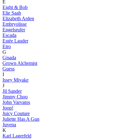
E
Eight & Bob
Elie Saab
Elizabeth Arden
Embryolisse
Engelsrufer
Escada
Estée Lauder
Etro
G
Gisada
Grown Alchemist
Guess
I
Issey Miyake
J
Jil Sander
Jimmy Choo
John Varvatos
Joop!
Juicy Couture
Juliette Has A Gun
Juvena
K
Karl Lagerfeld