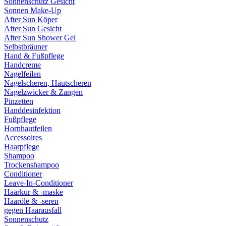
Sonnenschutz Gesicht
Sonnen Make-Up
After Sun Köper
After Sun Gesicht
After Sun Shower Gel
Selbstbräuner
Hand & Fußpflege
Handcreme
Nagelfeilen
Nagelscheren, Hautscheren
Nagelzwicker & Zangen
Pinzetten
Handdesinfektion
Fußpflege
Hornhautfeilen
Accessoires
Haarpflege
Shampoo
Trockenshampoo
Conditioner
Leave-In-Conditioner
Haarkur & -maske
Haaröle & -seren
gegen Haarausfall
Sonnenschutz