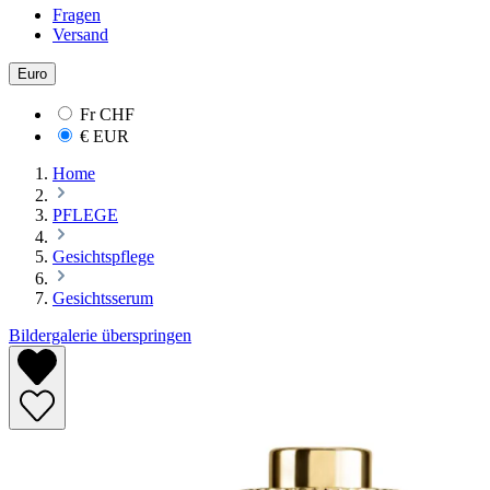
Fragen
Versand
Euro
Fr
CHF
€
EUR
Home
PFLEGE
Gesichtspflege
Gesichtsserum
Bildergalerie überspringen