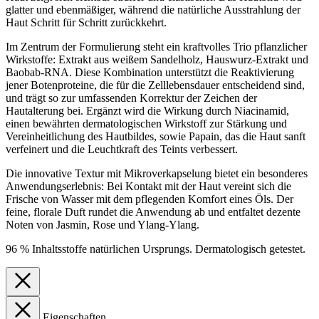
glatter und ebenmäßiger, während die natürliche Ausstrahlung der
Haut Schritt für Schritt zurückkehrt.
Im Zentrum der Formulierung steht ein kraftvolles Trio pflanzlicher
Wirkstoffe: Extrakt aus weißem Sandelholz, Hauswurz-Extrakt und
Baobab-RNA. Diese Kombination unterstützt die Reaktivierung
jener Botenproteine, die für die Zelllebensdauer entscheidend sind,
und trägt so zur umfassenden Korrektur der Zeichen der
Hautalterung bei. Ergänzt wird die Wirkung durch Niacinamid,
einen bewährten dermatologischen Wirkstoff zur Stärkung und
Vereinheitlichung des Hautbildes, sowie Papain, das die Haut sanft
verfeinert und die Leuchtkraft des Teints verbessert.
Die innovative Textur mit Mikroverkapselung bietet ein besonderes
Anwendungserlebnis: Bei Kontakt mit der Haut vereint sich die
Frische von Wasser mit dem pflegenden Komfort eines Öls. Der
feine, florale Duft rundet die Anwendung ab und entfaltet dezente
Noten von Jasmin, Rose und Ylang-Ylang.
96 % Inhaltsstoffe natürlichen Ursprungs. Dermatologisch getestet.
Eigenschaften