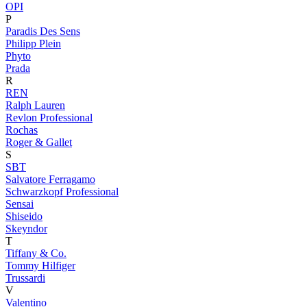
OPI
P
Paradis Des Sens
Philipp Plein
Phyto
Prada
R
REN
Ralph Lauren
Revlon Professional
Rochas
Roger & Gallet
S
SBT
Salvatore Ferragamo
Schwarzkopf Professional
Sensai
Shiseido
Skeyndor
T
Tiffany & Co.
Tommy Hilfiger
Trussardi
V
Valentino