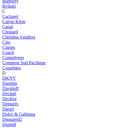
Burberry
Bvlgari
C
Cacharel
Calvin Klein
Canal
Chopard
Christina Aguilera
Ciro
Clarins
Coach
Comodynes
Comptoir Sud Pacifique
Courrèges
D
DKNY
Darphin
Davidoff
Declaré
Decléor
Demarés
Diesel
Dolce & Gabbana
Dsquared2
Dunhill