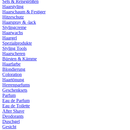
Sets & Reisegrößen
Haarstyling
Haarschaum & Festiger
Hitzeschutz
Haarspray & -lack
Stylingcreme
Haarwachs
Haargel
Spezialprodukte
Styling Tools
Haarscheren
Bürsten & Kämme
Haarfarbe
Blondierung
Coloration
Haartönung
Herrenparfums
Geschenksets
Parfum
Eau de Parfum
Eau de Toilette
After Shave
Deodorants
Duschgel
Gesicht