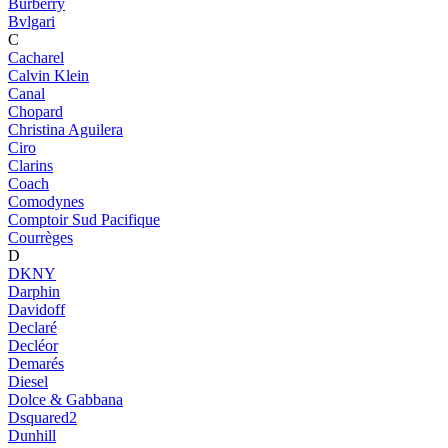
Burberry
Bvlgari
C
Cacharel
Calvin Klein
Canal
Chopard
Christina Aguilera
Ciro
Clarins
Coach
Comodynes
Comptoir Sud Pacifique
Courrèges
D
DKNY
Darphin
Davidoff
Declaré
Decléor
Demarés
Diesel
Dolce & Gabbana
Dsquared2
Dunhill