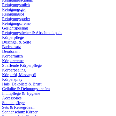
Reinigungsschaum
Reinigungsmilch
Reinigungsgel
Reinigungsöl
Reinigungspuder
Reinigungscreme
Gesichtspeeling
Reinigungstücher & Abschminkpads
Körperpflege
Duschgel & Seife
Badezusatz
Deodorant
Körpermilch
Körpercreme
Straffende Körperpflege
Körperpeeling
Körperöl, Massageöl
Körperspray
Hals, Dekolleté & Brust
Cellulite & Dehnungsstreifen
Intimpflege & -hygiene
Accessoires
Sonnenpflege
Sets & Reisegrößen
Sonnenschutz Körper