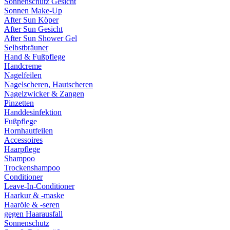
Sonnenschutz Gesicht
Sonnen Make-Up
After Sun Köper
After Sun Gesicht
After Sun Shower Gel
Selbstbräuner
Hand & Fußpflege
Handcreme
Nagelfeilen
Nagelscheren, Hautscheren
Nagelzwicker & Zangen
Pinzetten
Handdesinfektion
Fußpflege
Hornhautfeilen
Accessoires
Haarpflege
Shampoo
Trockenshampoo
Conditioner
Leave-In-Conditioner
Haarkur & -maske
Haaröle & -seren
gegen Haarausfall
Sonnenschutz