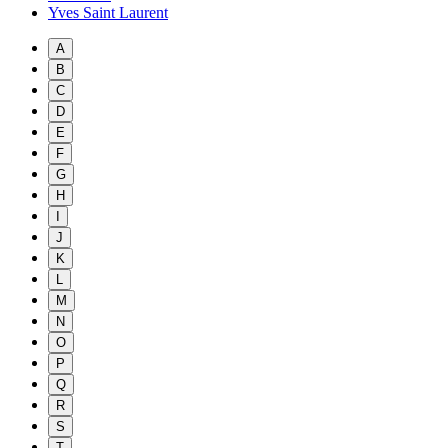
Yves Saint Laurent
A
B
C
D
E
F
G
H
I
J
K
L
M
N
O
P
Q
R
S
T