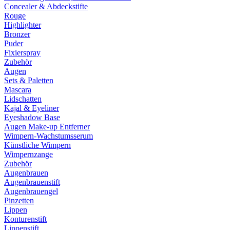
Concealer & Abdeckstifte
Rouge
Highlighter
Bronzer
Puder
Fixierspray
Zubehör
Augen
Sets & Paletten
Mascara
Lidschatten
Kajal & Eyeliner
Eyeshadow Base
Augen Make-up Entferner
Wimpern-Wachstumsserum
Künstliche Wimpern
Wimpernzange
Zubehör
Augenbrauen
Augenbrauenstift
Augenbrauengel
Pinzetten
Lippen
Konturenstift
Lippenstift