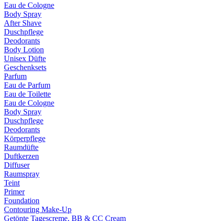
Eau de Cologne
Body Spray
After Shave
Duschpflege
Deodorants
Body Lotion
Unisex Düfte
Geschenksets
Parfum
Eau de Parfum
Eau de Toilette
Eau de Cologne
Body Spray
Duschpflege
Deodorants
Körperpflege
Raumdüfte
Duftkerzen
Diffuser
Raumspray
Teint
Primer
Foundation
Contouring Make-Up
Getönte Tagescreme, BB & CC Cream