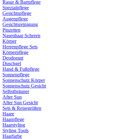
Rasur & Bartpflege
Spezialpflege
Gesichtspflege
Augenpflege
Gesichtsreinigung
Pinzetten
Nasenhaar Scheren
Körper
Herrenpflege Sets
Körperpflege
Deodorant
Duschgel
Hand & Fußpflege
Sonnenpflege
Sonnenschutz Körper
Sonnenschutz Gesicht
Selbstbräuner
After Sun
After Sun Gesicht
Sets & Reisegrößen
Haare
Haarpflege
Haarstyling
Styling Tools
Haarfarbe