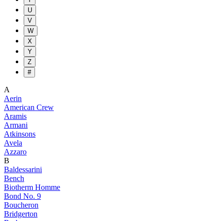
U
V
W
X
Y
Z
#
A
Aerin
American Crew
Aramis
Armani
Atkinsons
Avela
Azzaro
B
Baldessarini
Bench
Biotherm Homme
Bond No. 9
Boucheron
Bridgerton