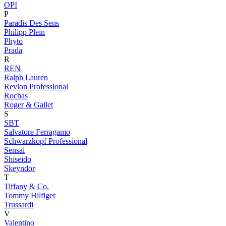
OPI
P
Paradis Des Sens
Philipp Plein
Phyto
Prada
R
REN
Ralph Lauren
Revlon Professional
Rochas
Roger & Gallet
S
SBT
Salvatore Ferragamo
Schwarzkopf Professional
Sensai
Shiseido
Skeyndor
T
Tiffany & Co.
Tommy Hilfiger
Trussardi
V
Valentino