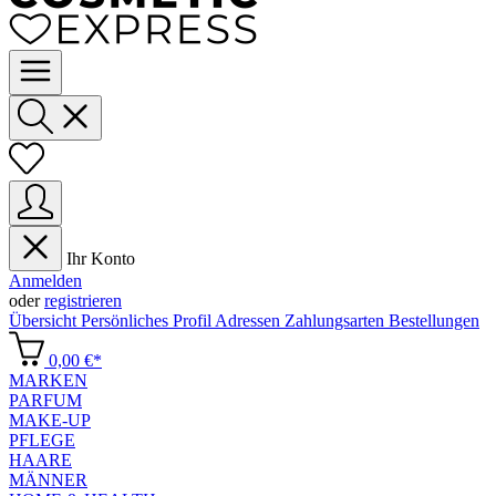
Ihr Konto
Anmelden
oder
registrieren
Übersicht
Persönliches Profil
Adressen
Zahlungsarten
Bestellungen
0,00 €*
MARKEN
PARFUM
MAKE-UP
PFLEGE
HAARE
MÄNNER