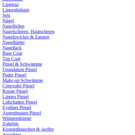
Lipgloss
Lippenbalsam
Sets
Nägel
Nagelfeilen
Nagelscheren, Hautscheren
Nagelzwicker & Zangen
Nagelhärter
Nagellack
Base Coat
Top Coat
Pinsel & Schwämme
Foundation Pinsel
Puder Pinsel
Make-up Schwämme
Concealer Pinsel
Rouge Pinsel
Lippen Pinsel
Lidschatten Pinsel
Eyeliner Pinsel
Augenbrauen Pinsel
Wimpernbürste
Zubehör
Kosmetiktaschen & -koffer
Anspitzer