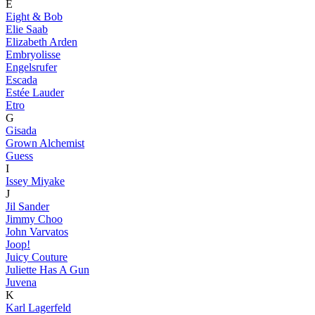
E
Eight & Bob
Elie Saab
Elizabeth Arden
Embryolisse
Engelsrufer
Escada
Estée Lauder
Etro
G
Gisada
Grown Alchemist
Guess
I
Issey Miyake
J
Jil Sander
Jimmy Choo
John Varvatos
Joop!
Juicy Couture
Juliette Has A Gun
Juvena
K
Karl Lagerfeld