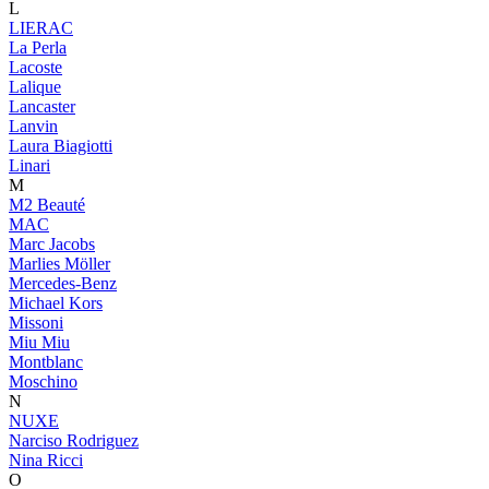
L
LIERAC
La Perla
Lacoste
Lalique
Lancaster
Lanvin
Laura Biagiotti
Linari
M
M2 Beauté
MAC
Marc Jacobs
Marlies Möller
Mercedes-Benz
Michael Kors
Missoni
Miu Miu
Montblanc
Moschino
N
NUXE
Narciso Rodriguez
Nina Ricci
O