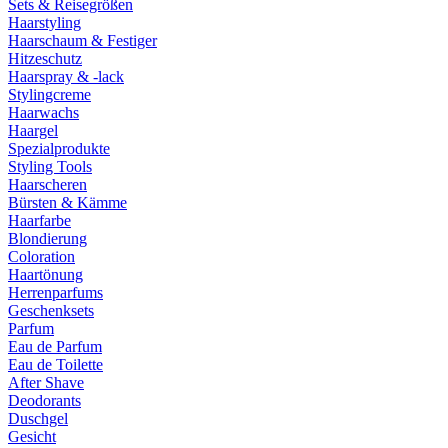
Sets & Reisegrößen
Haarstyling
Haarschaum & Festiger
Hitzeschutz
Haarspray & -lack
Stylingcreme
Haarwachs
Haargel
Spezialprodukte
Styling Tools
Haarscheren
Bürsten & Kämme
Haarfarbe
Blondierung
Coloration
Haartönung
Herrenparfums
Geschenksets
Parfum
Eau de Parfum
Eau de Toilette
After Shave
Deodorants
Duschgel
Gesicht