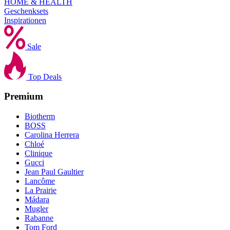
HOME & HEALTH
Geschenksets
Inspirationen
Sale
Top Deals
Premium
Biotherm
BOSS
Carolina Herrera
Chloé
Clinique
Gucci
Jean Paul Gaultier
Lancôme
La Prairie
Mádara
Mugler
Rabanne
Tom Ford