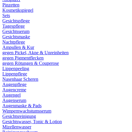
Pinzetten
Kosmetikspiegel
Sets
Gesichtspflege
Tagespflege
Gesichtsserum
Gesichtsmaske
Nachtpflege
Ampullen & Kur
gegen Pickel, Akne & Unreinheiten
gegen Pigmentflecken
gegen Rötungen & Couperose
Lippenpeeling
Lippenpflege
Nasenhaar Scheren
Augenpflege
Augencreme
Augengel
Augenserum
Augenmaske & Pads
Wimpernwachstumsserum
Gesichtsreinigung
Gesichtswasser, Tonic & Lotion
Mizellenwasser