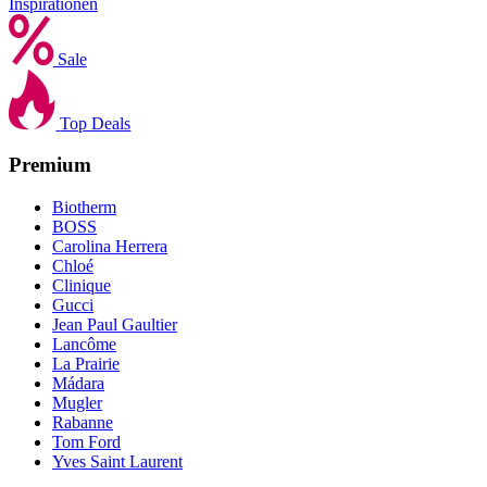
Inspirationen
Sale
Top Deals
Premium
Biotherm
BOSS
Carolina Herrera
Chloé
Clinique
Gucci
Jean Paul Gaultier
Lancôme
La Prairie
Mádara
Mugler
Rabanne
Tom Ford
Yves Saint Laurent