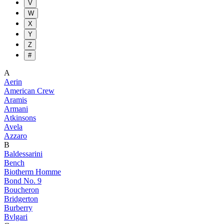
V
W
X
Y
Z
#
A
Aerin
American Crew
Aramis
Armani
Atkinsons
Avela
Azzaro
B
Baldessarini
Bench
Biotherm Homme
Bond No. 9
Boucheron
Bridgerton
Burberry
Bvlgari