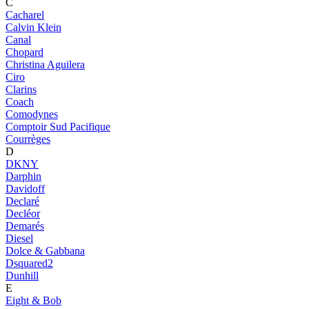
C
Cacharel
Calvin Klein
Canal
Chopard
Christina Aguilera
Ciro
Clarins
Coach
Comodynes
Comptoir Sud Pacifique
Courrèges
D
DKNY
Darphin
Davidoff
Declaré
Decléor
Demarés
Diesel
Dolce & Gabbana
Dsquared2
Dunhill
E
Eight & Bob