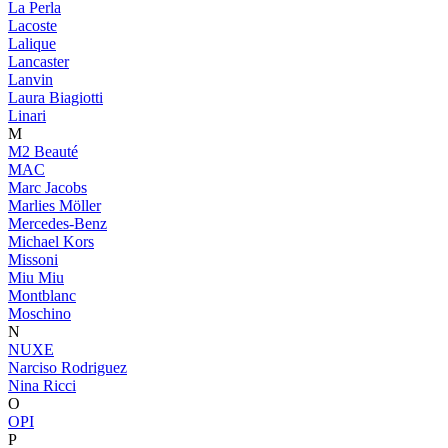
La Perla
Lacoste
Lalique
Lancaster
Lanvin
Laura Biagiotti
Linari
M
M2 Beauté
MAC
Marc Jacobs
Marlies Möller
Mercedes-Benz
Michael Kors
Missoni
Miu Miu
Montblanc
Moschino
N
NUXE
Narciso Rodriguez
Nina Ricci
O
OPI
P