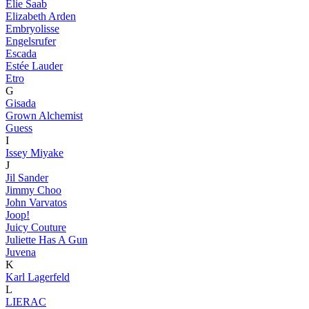
Elie Saab
Elizabeth Arden
Embryolisse
Engelsrufer
Escada
Estée Lauder
Etro
G
Gisada
Grown Alchemist
Guess
I
Issey Miyake
J
Jil Sander
Jimmy Choo
John Varvatos
Joop!
Juicy Couture
Juliette Has A Gun
Juvena
K
Karl Lagerfeld
L
LIERAC