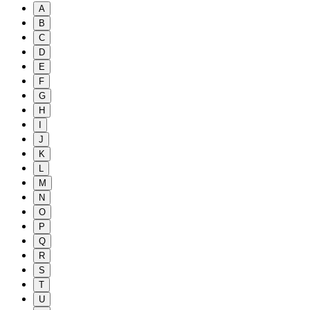
A
B
C
D
E
F
G
H
I
J
K
L
M
N
O
P
Q
R
S
T
U