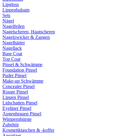
Lipgloss
Lippenbalsam
Sets
Nägel
Nagelfeilen
Nagelscheren, Hautscheren
Nagelzwicker & Zangen
Nagelhärter
Nagellack
Base Coat
Top Coat
Pinsel & Schwämme
Foundation Pinsel
Puder Pinsel
Make-up Schwämme
Concealer Pinsel
Rouge Pinsel
Lippen Pinsel
Lidschatten Pinsel
Eyeliner Pinsel
Augenbrauen Pinsel
Wimpernbürste
Zubehör
Kosmetiktaschen & -koffer
Anspitzer