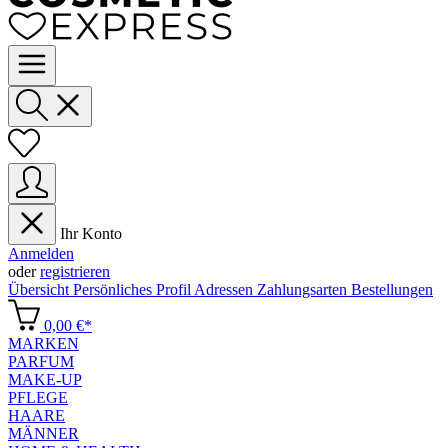
Ihr Konto
Anmelden
oder
registrieren
Übersicht
Persönliches Profil
Adressen
Zahlungsarten
Bestellungen
0,00 €*
MARKEN
PARFUM
MAKE-UP
PFLEGE
HAARE
MÄNNER