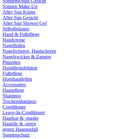
Sonnenschutz Gesicht
Sonnen Make-Up
After Sun Köper
After Sun Gesicht
After Sun Shower Gel
Selbstbräuner
Hand & Fußpflege
Handcreme
Nagelfeilen
Nagelscheren, Hautscheren
Nagelzwicker & Zangen
Pinzetten
Handdesinfektion
Fußpflege
Hornhautfeilen
Accessoires
Haarpflege
Shampoo
Trockenshampoo
Conditioner
Leave-In-Conditioner
Haarkur & -maske
Haaröle & -seren
gegen Haarausfall
Sonnenschutz