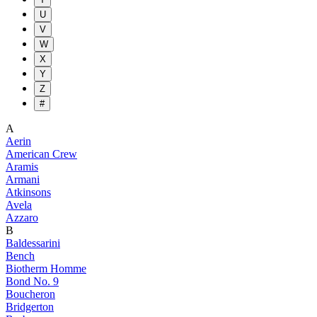
U
V
W
X
Y
Z
#
A
Aerin
American Crew
Aramis
Armani
Atkinsons
Avela
Azzaro
B
Baldessarini
Bench
Biotherm Homme
Bond No. 9
Boucheron
Bridgerton