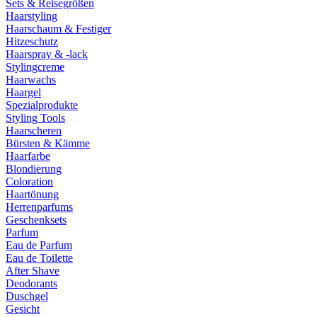
Sets & Reisegrößen
Haarstyling
Haarschaum & Festiger
Hitzeschutz
Haarspray & -lack
Stylingcreme
Haarwachs
Haargel
Spezialprodukte
Styling Tools
Haarscheren
Bürsten & Kämme
Haarfarbe
Blondierung
Coloration
Haartönung
Herrenparfums
Geschenksets
Parfum
Eau de Parfum
Eau de Toilette
After Shave
Deodorants
Duschgel
Gesicht