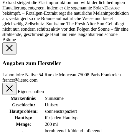
Extrakt steigert die Elastinproduktion und wirkt der lichtbedingten
Hautalterung entgegen, indem er die sogenannte Solar-Elastose
bekämpft. – Rotalgen-Extrakt regt die natürliche Melaninproduktion
an, verlängert so die Bräune auf natürliche Weise und bietet
gleichzeitig Zellschutz. Sunissime The Fresh After Sun Gel pflegt
nicht nur, sondern schützt aktiv vor den Folgen der Sonne – für eine
strahlende, geschmeidige Haut und eine langanhaltend schöne
Bräune.
Angaben zum Hersteller
Laboratoire Native 54 Rue de Monceau 75008 Paris Frankreich
france@lierac.com
Eigenschaften
Markenlinie:
Sunissime
Geschlecht:
Unisex
Hautproblem:
sonnenstrapaziert
Hauttyp:
für jeden Hauttyp
Menge:
200 ml
beruhigend
, kühlend
, pflegend
,