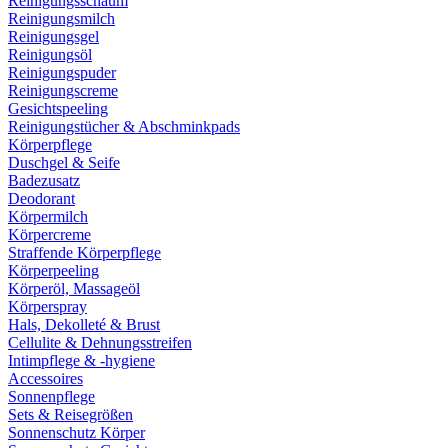
Reinigungsschaum
Reinigungsmilch
Reinigungsgel
Reinigungsöl
Reinigungspuder
Reinigungscreme
Gesichtspeeling
Reinigungstücher & Abschminkpads
Körperpflege
Duschgel & Seife
Badezusatz
Deodorant
Körpermilch
Körpercreme
Straffende Körperpflege
Körperpeeling
Körperöl, Massageöl
Körperspray
Hals, Dekolleté & Brust
Cellulite & Dehnungsstreifen
Intimpflege & -hygiene
Accessoires
Sonnenpflege
Sets & Reisegrößen
Sonnenschutz Körper