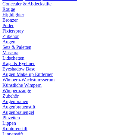
Concealer & Abdeckstifte
Rouge
Highlighter
Bronzer
Puder
Fixierspray
Zubehör
Augen
Sets & Paletten
Mascara
Lidschatten
Kajal & Eyeliner
Eyeshadow Base
Augen Make-up Entferner
Wimpern-Wachstumsserum
Künstliche Wimpern
Wimpernzange
Zubehör
Augenbrauen
Augenbrauenstift
Augenbrauengel
Pinzetten
Lippen
Konturenstift
Lippenstift