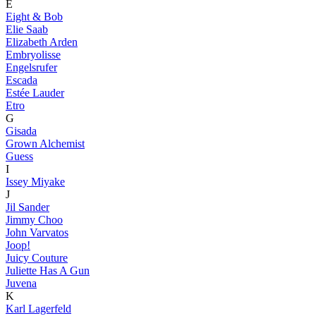
E
Eight & Bob
Elie Saab
Elizabeth Arden
Embryolisse
Engelsrufer
Escada
Estée Lauder
Etro
G
Gisada
Grown Alchemist
Guess
I
Issey Miyake
J
Jil Sander
Jimmy Choo
John Varvatos
Joop!
Juicy Couture
Juliette Has A Gun
Juvena
K
Karl Lagerfeld