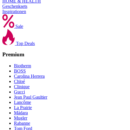
HOME & HEALTH
Geschenksets
Inspirationen
Sale
Top Deals
Premium
Biotherm
BOSS
Carolina Herrera
Chloé
Clinique
Gucci
Jean Paul Gaultier
Lancôme
La Prairie
Mádara
Mugler
Rabanne
Tom Ford