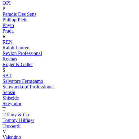
OPI
P
Paradis Des Sens
Philipp Plein
Phyto
Prada
R
REN
Ralph Lauren
Revlon Professional
Rochas
Roger & Gallet
S
SBT
Salvatore Ferragamo
Schwarzkopf Professional
Sensai
Shiseido
Skeyndor
T
Tiffany & Co.
Tommy Hilfiger
Trussardi
V
Valentino