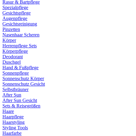
Rasur & Bartpflege
Spezialpflege
Gesichtspflege
Augenpflege
Gesichtsreinigung
Pinzetten
Nasenhaar Scheren
Körper
Herrenpflege Sets
Körperpflege
Deodorant
Duschgel
Hand & Fußpflege
Sonnenpflege
Sonnenschutz Körper
Sonnenschutz Gesicht
Selbstbräuner
After Sun
After Sun Gesicht
Sets & Reisegrößen
Haare
Haarpflege
Haarstyling
Styling Tools
Haarfarbe