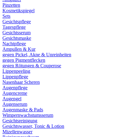
Pinzetten
Kosmetikspiegel
Sets
Gesichtspflege
Tagespflege
Gesichtsserum
Gesichtsmaske
Nachtpflege
Ampullen & Kur
gegen Pickel, Akne & Unreinheiten
gegen Pigmentflecken
gegen Rötungen & Couperose
Lippenpeeling
Lippenpflege
Nasenhaar Scheren
Augenpflege
Augencreme
Augengel
Augenserum
Augenmaske & Pads
Wimpernwachstumsserum
Gesichtsreinigung
Gesichtswasser, Tonic & Lotion
Mizellenwasser