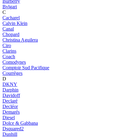
Burberry
Bvlgari
C
Cacharel
Calvin Klein
Canal
Chopard
Christina Aguilera
Ciro
Clarins
Coach
Comodynes
Comptoir Sud Pacifique
Courrèges
D
DKNY
Darphin
Davidoff
Declaré
Decléor
Demarés
Diesel
Dolce & Gabbana
Dsquared2
Dunhill