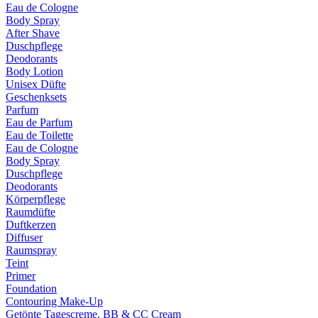
Eau de Cologne
Body Spray
After Shave
Duschpflege
Deodorants
Body Lotion
Unisex Düfte
Geschenksets
Parfum
Eau de Parfum
Eau de Toilette
Eau de Cologne
Body Spray
Duschpflege
Deodorants
Körperpflege
Raumdüfte
Duftkerzen
Diffuser
Raumspray
Teint
Primer
Foundation
Contouring Make-Up
Getönte Tagescreme, BB & CC Cream