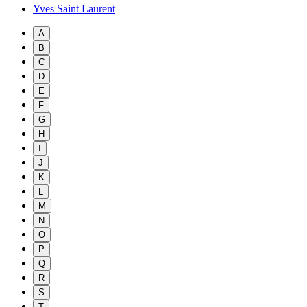
Yves Saint Laurent
A
B
C
D
E
F
G
H
I
J
K
L
M
N
O
P
Q
R
S
T