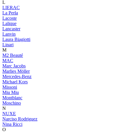
L
LIERAC
La Perla
Lacoste
Lalique
Lancaster
Lanvin
Laura Biagiotti
Linari
M
M2 Beauté
MAC
Marc Jacobs
Marlies Möller
Mercedes-Benz
Michael Kors
Missoni
Miu Miu
Montblanc
Moschino
N
NUXE
Narciso Rodriguez
Nina Ricci
O