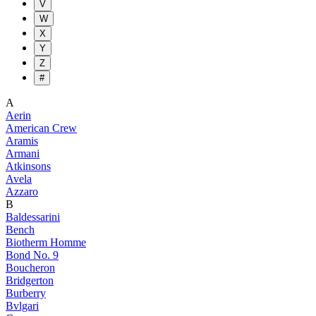
V
W
X
Y
Z
#
A
Aerin
American Crew
Aramis
Armani
Atkinsons
Avela
Azzaro
B
Baldessarini
Bench
Biotherm Homme
Bond No. 9
Boucheron
Bridgerton
Burberry
Bvlgari