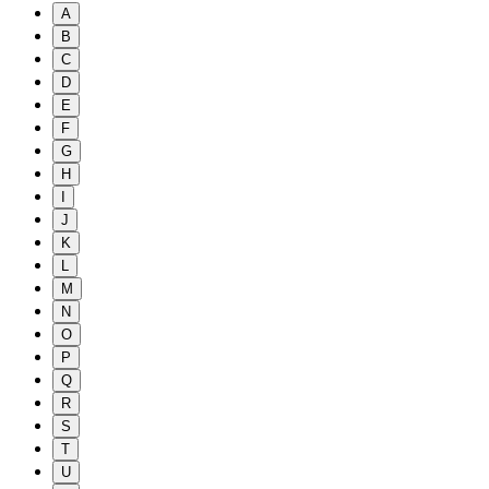
A
B
C
D
E
F
G
H
I
J
K
L
M
N
O
P
Q
R
S
T
U