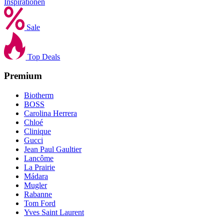
Inspirationen
Sale
Top Deals
Premium
Biotherm
BOSS
Carolina Herrera
Chloé
Clinique
Gucci
Jean Paul Gaultier
Lancôme
La Prairie
Mádara
Mugler
Rabanne
Tom Ford
Yves Saint Laurent