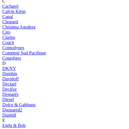
C
Cacharel
Calvin Klein
Canal
Chopard
Christina Aguilera
Ciro
Clarins
Coach
Comodynes
Comptoir Sud Pacifique
Courrèges
D
DKNY
Darphin
Davidoff
Declaré
Decléor
Demarés
Diesel
Dolce & Gabbana
Dsquared2
Dunhill
E
Eight & Bob