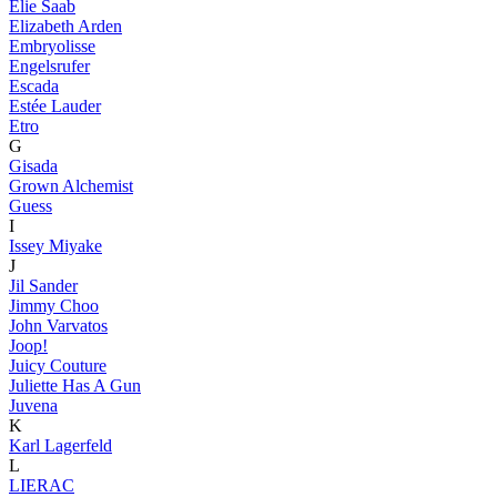
Elie Saab
Elizabeth Arden
Embryolisse
Engelsrufer
Escada
Estée Lauder
Etro
G
Gisada
Grown Alchemist
Guess
I
Issey Miyake
J
Jil Sander
Jimmy Choo
John Varvatos
Joop!
Juicy Couture
Juliette Has A Gun
Juvena
K
Karl Lagerfeld
L
LIERAC