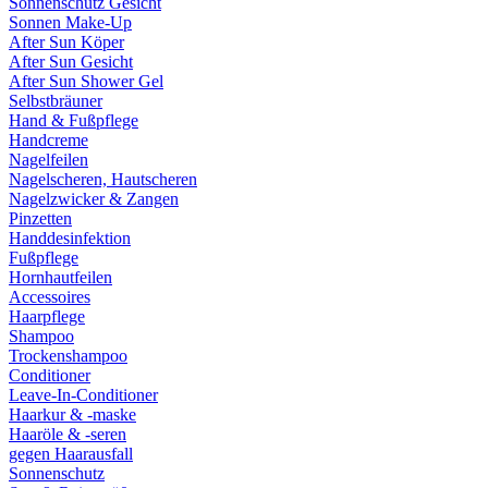
Sonnenschutz Gesicht
Sonnen Make-Up
After Sun Köper
After Sun Gesicht
After Sun Shower Gel
Selbstbräuner
Hand & Fußpflege
Handcreme
Nagelfeilen
Nagelscheren, Hautscheren
Nagelzwicker & Zangen
Pinzetten
Handdesinfektion
Fußpflege
Hornhautfeilen
Accessoires
Haarpflege
Shampoo
Trockenshampoo
Conditioner
Leave-In-Conditioner
Haarkur & -maske
Haaröle & -seren
gegen Haarausfall
Sonnenschutz