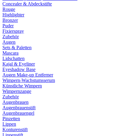
Concealer & Abdeckstifte
Rouge
Highlighter
Bronzer
Puder
Fixierspray
Zubehör
Augen
Sets & Paletten
Mascara
Lidschatten
Kajal & Eyeliner
Eyeshadow Base
Augen Make-up Entferner
Wimpern-Wachstumsserum
Künstliche Wimpern
Wimpernzange
Zubehör
Augenbrauen
Augenbrauenstift
Augenbrauengel
Pinzetten
Lippen
Konturenstift
Lippenstift