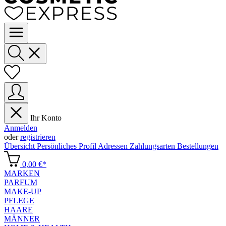
Ihr Konto
Anmelden
oder
registrieren
Übersicht
Persönliches Profil
Adressen
Zahlungsarten
Bestellungen
0,00 €*
MARKEN
PARFUM
MAKE-UP
PFLEGE
HAARE
MÄNNER