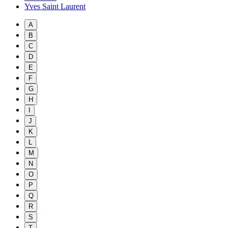
Yves Saint Laurent
A
B
C
D
E
F
G
H
I
J
K
L
M
N
O
P
Q
R
S
T