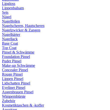
Lipgloss
Lippenbalsam
Sets
Nägel
Nagelfeilen
Nagelscheren, Hautscheren
Nagelzwicker & Zangen
Nagelhärter
Nagellack
Base Coat
Top Coat
Pinsel & Schwämme
Foundation Pinsel
Puder Pinsel
Make-up Schwämme
Concealer Pinsel
Rouge Pinsel
Lippen Pinsel
Lidschatten Pinsel
Eyeliner Pinsel
Augenbrauen Pinsel
Wimpernbürste
Zubehör
Kosmetiktaschen & -koffer
Anspitzer