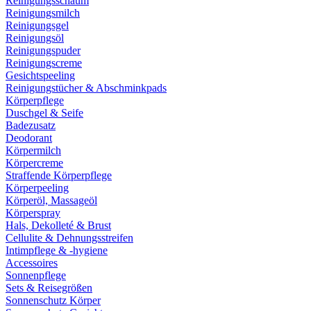
Reinigungsschaum
Reinigungsmilch
Reinigungsgel
Reinigungsöl
Reinigungspuder
Reinigungscreme
Gesichtspeeling
Reinigungstücher & Abschminkpads
Körperpflege
Duschgel & Seife
Badezusatz
Deodorant
Körpermilch
Körpercreme
Straffende Körperpflege
Körperpeeling
Körperöl, Massageöl
Körperspray
Hals, Dekolleté & Brust
Cellulite & Dehnungsstreifen
Intimpflege & -hygiene
Accessoires
Sonnenpflege
Sets & Reisegrößen
Sonnenschutz Körper