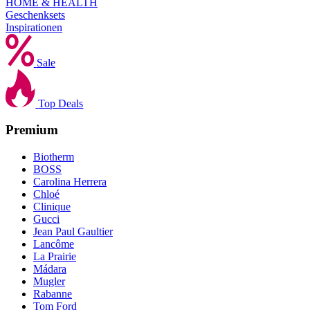
HOME & HEALTH
Geschenksets
Inspirationen
Sale
Top Deals
Premium
Biotherm
BOSS
Carolina Herrera
Chloé
Clinique
Gucci
Jean Paul Gaultier
Lancôme
La Prairie
Mádara
Mugler
Rabanne
Tom Ford