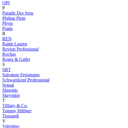
OPI
P
Paradis Des Sens
Philipp Plein
Phyto
Prada
R
REN
Ralph Lauren
Revlon Professional
Rochas
Roger & Gallet
S
SBT
Salvatore Ferragamo
Schwarzkopf Professional
Sensai
Shiseido
Skeyndor
T
Tiffany & Co.
Tommy Hilfiger
Trussardi
V
Valentino