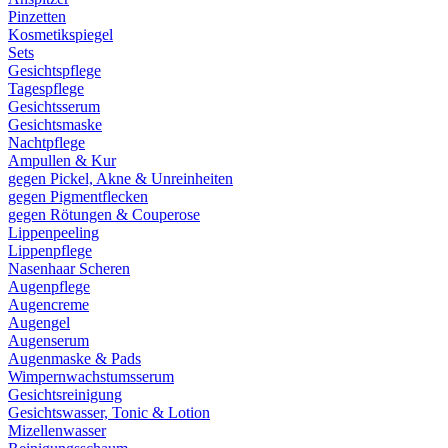
Pinzetten
Kosmetikspiegel
Sets
Gesichtspflege
Tagespflege
Gesichtsserum
Gesichtsmaske
Nachtpflege
Ampullen & Kur
gegen Pickel, Akne & Unreinheiten
gegen Pigmentflecken
gegen Rötungen & Couperose
Lippenpeeling
Lippenpflege
Nasenhaar Scheren
Augenpflege
Augencreme
Augengel
Augenserum
Augenmaske & Pads
Wimpernwachstumsserum
Gesichtsreinigung
Gesichtswasser, Tonic & Lotion
Mizellenwasser