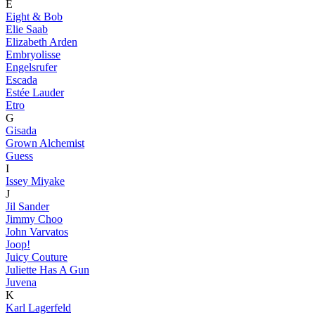
E
Eight & Bob
Elie Saab
Elizabeth Arden
Embryolisse
Engelsrufer
Escada
Estée Lauder
Etro
G
Gisada
Grown Alchemist
Guess
I
Issey Miyake
J
Jil Sander
Jimmy Choo
John Varvatos
Joop!
Juicy Couture
Juliette Has A Gun
Juvena
K
Karl Lagerfeld