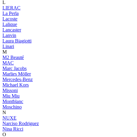
L
LIERAC
La Perla
Lacoste
Lalique
Lancaster
Lanvin
Laura Biagiotti
Linari
M
M2 Beauté
MAC
Marc Jacobs
Marlies Möller
Mercedes-Benz
Michael Kors
Missoni
Miu Miu
Montblanc
Moschino
N
NUXE
Narciso Rodriguez
Nina Ricci
O