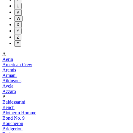
U
V
W
X
Y
Z
#
A
Aerin
American Crew
Aramis
Armani
Atkinsons
Avela
Azzaro
B
Baldessarini
Bench
Biotherm Homme
Bond No. 9
Boucheron
Bridgerton