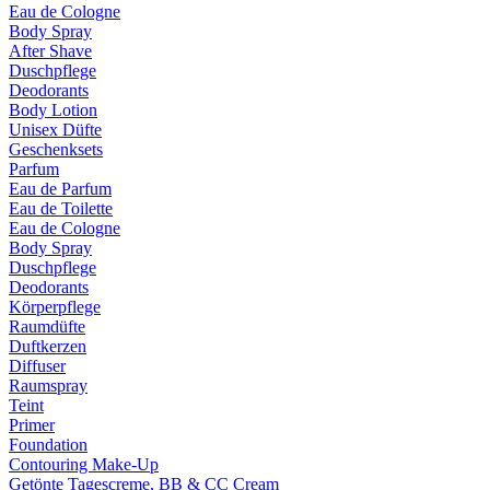
Eau de Cologne
Body Spray
After Shave
Duschpflege
Deodorants
Body Lotion
Unisex Düfte
Geschenksets
Parfum
Eau de Parfum
Eau de Toilette
Eau de Cologne
Body Spray
Duschpflege
Deodorants
Körperpflege
Raumdüfte
Duftkerzen
Diffuser
Raumspray
Teint
Primer
Foundation
Contouring Make-Up
Getönte Tagescreme, BB & CC Cream