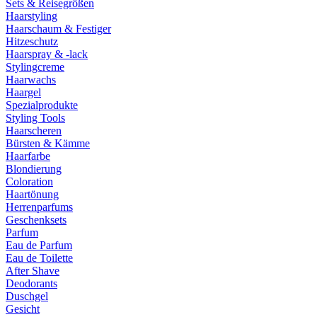
Sets & Reisegrößen
Haarstyling
Haarschaum & Festiger
Hitzeschutz
Haarspray & -lack
Stylingcreme
Haarwachs
Haargel
Spezialprodukte
Styling Tools
Haarscheren
Bürsten & Kämme
Haarfarbe
Blondierung
Coloration
Haartönung
Herrenparfums
Geschenksets
Parfum
Eau de Parfum
Eau de Toilette
After Shave
Deodorants
Duschgel
Gesicht