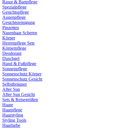
Rasur & Bartpflege
Spezialpflege
Gesichtspflege
Augenpflege
Gesichtsreinigung
Pinzetten
Nasenhaar Scheren
Körper
Herrenpflege Sets
Körperpflege
Deodorant
Duschgel
Hand & Fußpflege
Sonnenpflege
Sonnenschutz Körper
Sonnenschutz Gesicht
Selbstbräuner
After Sun
After Sun Gesicht
Sets & Reisegrößen
Haare
Haarpflege
Haarstyling
Styling Tools
Haarfarbe