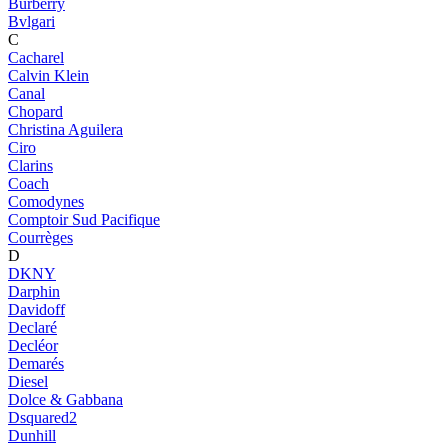
Burberry
Bvlgari
C
Cacharel
Calvin Klein
Canal
Chopard
Christina Aguilera
Ciro
Clarins
Coach
Comodynes
Comptoir Sud Pacifique
Courrèges
D
DKNY
Darphin
Davidoff
Declaré
Decléor
Demarés
Diesel
Dolce & Gabbana
Dsquared2
Dunhill